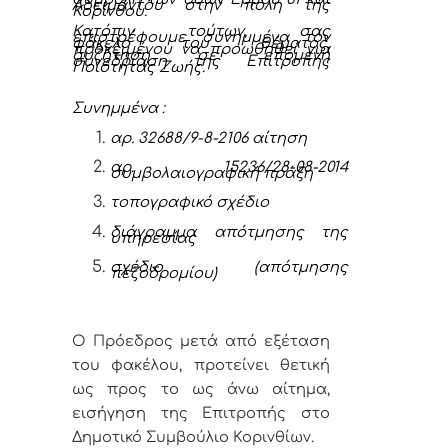
Αδειμάντου στην πόλη της
Κορίνθου.
Κατόπιν τούτων, σας
επιστρέφουμε συνημμένα τον
φάκελο του θέματος,
προκειμένου να προωθηθεί για
συζήτηση σε επόμενη
συνεδρίαση της Επιτροπής
Ποιότητας Ζωής.
Συνημμένα
:
αρ. 32688/9-8-2106 αίτηση
αρ.
15236/28-0
8
-2014
συμβολαιογραφική πράξη
τοπογραφικό σχέδιο
διάγραμμα απότμησης της
υπηρεσίας
σχέδιο (απότμησης
πεζοδρομίου)
Ο Πρόεδρος μετά από εξέταση
του φακέλου, προτείνει θετική
ως προς το ως άνω αίτημα,
εισήγηση της Επιτροπής στο
Δημοτικό Συμβούλιο Κορινθίων.