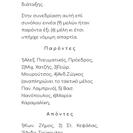
διάταξης.
Στην συνεδρίαση αυτή επί
συνόλου εννέα (9) μελών ήταν
παρόντα έξι (6) μέλη κι έτσι
υπήρχε νόμιμη απαρτία.
Π α ρ ό ν τ ε ς
1)Αλεξ. Πνευματικός, Πρόεδρος,
2)Μιχ. Χατζής, 3)Γεώρ.
Μουρούτσος,
4
)Ανδ.Ζώγκος
(αναπληρώνει το τακτικό μέλος
Παν. Λαμπρινό), 5
)
Βασ.
Νανόπουλος,
6)Μαρία
Καραμαλίκη,
Α π ό ν τ ε ς
1)Κων. Ζήμος, 2) Στ. Κεφάλας,
3)
Ανδρ. Σούκουλης.