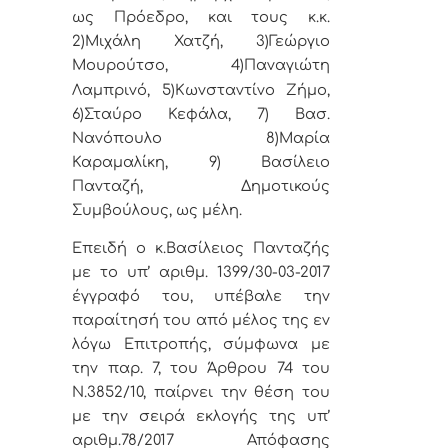
ως Πρόεδρο, και τους κ.κ.
2)Μιχάλη Χατζή, 3)Γεώργιο
Μουρούτσο,
4)Παναγιώτη
Λαμπρινό, 5)
Κωνσταντίνο Ζήμο,
6)
Σταύρο Κεφάλα, 7)
Βασ.
Νανόπουλο
8)Μαρία
Καραμαλίκη, 9) Βασίλειο
Πανταζή, Δημοτικούς
Συμβούλους, ως μέλη.
Επειδή ο κ.Βασίλειος Πανταζής
με το υπ’ αριθμ. 1399/30-03-2017
έγγραφό του, υπέβαλε την
παραίτησή του από μέλος της εν
λόγω Επιτροπής, σύμφωνα με
την παρ. 7, του Άρθρου 74 του
Ν.3852/10, παίρνει την θέση του
με την σειρά εκλογής της υπ’
αριθμ.78/2017 Απόφασης