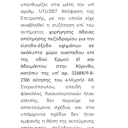
υπενθυμίζει στα μέλη την υπ’
αριθμ. 1/13/2017 Απόφαση της
Επιτροπής, με την οποία είχε
αναβληθεί η
συζήτηση επί του
αιτήματος
χορήγησης άδειας
απότμησης πεζοδρομίου για την
είσοδο-έξοδο οχημάτων σε
ακάλυπτο χώρο οικόπεδου
επί
της οδού Ερμού 61 και
Αδειμάντου στην Κόρινθο,
κατόπιν
της υπ’ αρ. 32688/9-8-
2106 αίτησης του κ.
Μιχαήλ Αθ.
Στεργιόπουλου
,
επειδή ο
φάκελλος δικαιολογητικών ήταν
ελλιπής, δεν περιείχε τα
απαιτούμενα σχέδια, και στα
υπάρχοντα σχέδια δεν ήταν
εμφανής η θέση της αιτούμενης