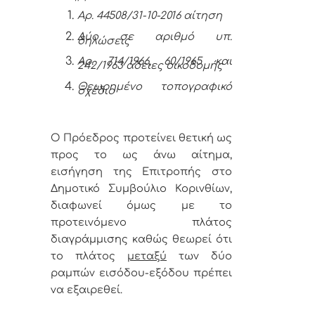
Αρ. 44508/31-10-2016 αίτηση
Δύο σε αριθμό υπ.
δηλώσεις
Αρ. 714/1966, 60/1965 και
242/1963 άδειες οικοδομής
Θεωρημένο τοπογραφικό
σχέδιο
Ο Πρόεδρος προτείνει θετική ως
προς το ως άνω αίτημα,
εισήγηση της Επιτροπής στο
Δημοτικό Συμβούλιο Κορινθίων,
διαφωνεί όμως με το
προτεινόμενο πλάτος
διαγράμμισης καθώς θεωρεί ότι
το πλάτος
μεταξύ
των δύο
ραμπών εισόδου-εξόδου πρέπει
να εξαιρεθεί.