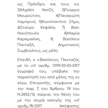
ως Πρόεδρο, και τους κ.κ.
2)Μιχάλη Χατζή, 3)Γεώργιο
Μουρούτσο,
4)Παναγιώτη
Λαμπρινό, 5)
Κωνσταντίνο Ζήμο,
6)
Σταύρο Κεφάλα, 7)
Βασ.
Νανόπουλο
8)Μαρία
Καραμαλίκη, 9) Βασίλειο
Πανταζή, Δημοτικούς
Συμβούλους, ως μέλη.
Επειδή ο κ.Βασίλειος Πανταζής
με το υπ’ αριθμ. 1399/30-03-2017
έγγραφό του, υπέβαλε την
παραίτησή του από μέλος της εν
λόγω Επιτροπής, σύμφωνα με
την παρ. 7, του Άρθρου 74 του
Ν.3852/10, παίρνει την θέση του
με την σειρά εκλογής της υπ’
αριθμ.78/2017 Απόφασης