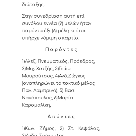
διάταξης.
Στην συνεδρίαση αυτή επί
συνόλου εννέα (9) μελών ήταν
παρόντα έξι (6) μέλη κι έτσι
υπήρχε νόμιμη απαρτία.
Π α ρ ό ν τ ε ς
1)Αλεξ. Πνευματικός, Πρόεδρος,
2)Μιχ. Χατζής, 3)Γεώρ.
Μουρούτσος,
4
)Ανδ.Ζώγκος
(αναπληρώνει το τακτικό μέλος
Παν. Λαμπρινό), 5
)
Βασ.
Νανόπουλος,
6)Μαρία
Καραμαλίκη,
Α π ό ν τ ε ς
1)Κων. Ζήμος, 2) Στ. Κεφάλας,
3)
Ανδρ. Σούκουλης.