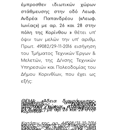
έμπροσθεν ιδιωτικών χώρων
στάθμευσης στην οδό Λεωφ.
Ανδρέα Παπανδρέου («Λεωφ.
Ιωνίας») με αρ. 26 και 28 στην
πόλη της Κορίνθου
»
θέτει υπ’
όψιν των μελών την υπ’ αριθμ.
Πρωτ. 49082/29-11-2016 εισήγηση
του Τμήματος Τεχνικών Έργων &
Μελετών, της Δ/νσης Τεχνικών
Υπηρεσιών και Πολεοδομίας του
Δήμου Κορινθίων, που έχει ως
εξής:
ΘΕΜΑ:
«Άδεια διαγράμμισης-
σήμανσης απαγόρευσης
στάθμευσης έμπροσθεν
ιδιωτικών χώρων στάθμευσης
στην οδό Λ. Ανδρέα Παπανδρέου
(‘Λ. Ιωνίας’) με αρ. 26 και 28 στην
Κόρινθο
»
Κατόπιν της αρ. 44508/31-10-2016
κοινής αίτησης των Κων/νου και
Μαρίας συζ. Ιωάννη Τσάτσαρη
κατοίκων Κορίνθου, μετά από