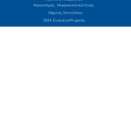
Κανονισμός Μικροκινητικότητας
Χάρτης Ιστοτόπου
2024 EvolutionProjects