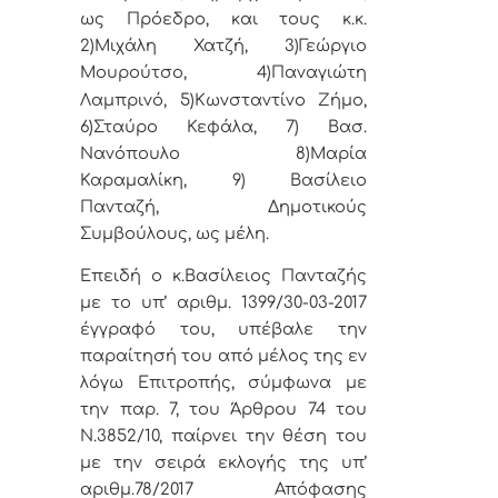
ως Πρόεδρο, και τους κ.κ.
2)Μιχάλη Χατζή, 3)Γεώργιο
Μουρούτσο,
4)Παναγιώτη
Λαμπρινό, 5)
Κωνσταντίνο Ζήμο,
6)
Σταύρο Κεφάλα, 7)
Βασ.
Νανόπουλο
8)Μαρία
Καραμαλίκη, 9) Βασίλειο
Πανταζή, Δημοτικούς
Συμβούλους, ως μέλη.
Επειδή ο κ.Βασίλειος Πανταζής
με το υπ’ αριθμ. 1399/30-03-2017
έγγραφό του, υπέβαλε την
παραίτησή του από μέλος της εν
λόγω Επιτροπής, σύμφωνα με
την παρ. 7, του Άρθρου 74 του
Ν.3852/10, παίρνει την θέση του
με την σειρά εκλογής της υπ’
αριθμ.78/2017 Απόφασης