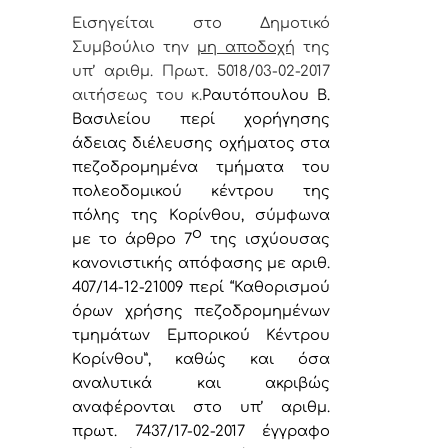
Εισηγείται στο Δημοτικό
Συμβούλιο την
μη αποδοχή
της
υπ’ αριθμ. Πρωτ. 5018/03-02-2017
α
ιτήσεως του κ.
Ραυτόπουλου Β.
Βασιλείου
περί
χορήγησης
άδειας διέλευσης οχήματος στα
πεζοδρομημένα τμήματα του
πολεοδομικού κέντρου της
πόλης της Κορίνθου,
σύμφωνα
ο
με το άρθρο 7
της ισχύουσας
κανονιστικής απόφασης με αριθ.
407/14-12-21009 περί “Καθορισμού
όρων
χρήσης πεζοδρομημένων
τμημάτων Εμπορικού Κέντρου
Κορίνθου”, καθώς και όσα
αναλυτικά και ακριβώς
αναφέρονται
στο υπ’ αριθμ.
πρωτ. 7437/17-02-2017 έγγραφο