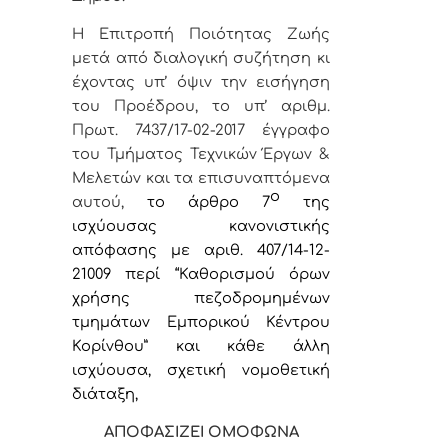
Η Επιτροπή Ποιότητας Ζωής
μετά από διαλογική συζήτηση κι
έχοντας υπ’ όψιν την
εισήγηση
του Προέδρου, το υπ’ αριθμ.
Πρωτ. 7437/17-02-2017 έγγραφο
του Τμήματος Τεχνικών Έργων &
Μελετών και τα επισυναπτόμενα
ο
αυτού,
το άρθρο 7
της
ισχύουσας κανονιστικής
απόφασης με αριθ. 407/14-12-
21009 περί “
Καθορισμ
ού
όρων
χρήσης πεζοδρομημένων
τμημάτων Εμπορικού Κέντρου
Κορίνθου” και κάθε άλλη
ισχύουσα, σχετική νομοθετική
διάταξη,
ΑΠΟΦΑΣΙΖΕΙ ΟΜΟΦΩΝΑ