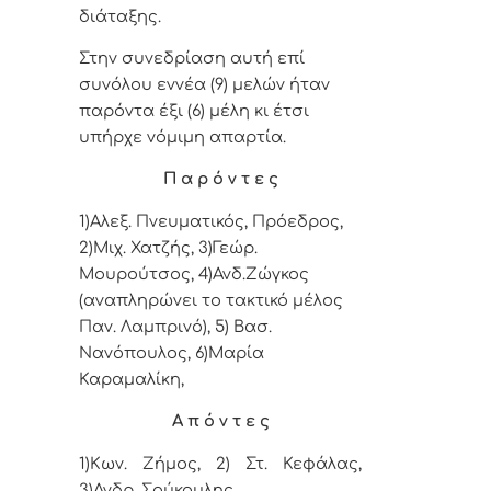
διάταξης.
Στην συνεδρίαση αυτή επί
συνόλου εννέα (9) μελών ήταν
παρόντα έξι (6) μέλη κι έτσι
υπήρχε νόμιμη απαρτία.
Π α ρ ό ν τ ε ς
1)Αλεξ. Πνευματικός, Πρόεδρος,
2)Μιχ. Χατζής, 3)Γεώρ.
Μουρούτσος,
4
)Ανδ.Ζώγκος
(αναπληρώνει το τακτικό μέλος
Παν. Λαμπρινό), 5
)
Βασ.
Νανόπουλος,
6)Μαρία
Καραμαλίκη,
Α π ό ν τ ε ς
1)Κων. Ζήμος, 2) Στ. Κεφάλας,
3)
Ανδρ. Σούκουλης.