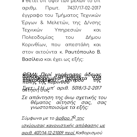
»
θέτει υπ’ όψιν των μελών το υπ’
αριθμ. Πρωτ. 7437/17-02-2017
έγγραφο του Τμήματος Τεχνικών
Έργων & Μελετών, της Δ/νσης
Τεχνικών Υπηρεσιών και
Πολεοδομίας του Δήμου
Κορινθίων, που απεστάλη και
στον αιτούντα κ.
Ραυτόπουλο Β.
Βασίλειο
και έχει ως εξής:
ΘΕΜΑ: Περί χορήγησης άδειας
διέλευσης οχήματος στα
πεζοδρομημένα τμήματα του
πολεοδομικού κέντρου της
πόλης της Κορίνθου
Σχετ.: 1.Η υπ’ αριθ. 5018/3-2-2017
αίτησή σας
Σε απάντηση της άνω σχετικής του
θέματος αίτησής σας, σας
γνωστοποιούμε τα εξής:
ο
Σύμφωνα με το
άρθρο 7
της
ισχύουσας κανονιστικής απόφασης με
αριθ. 407/14-12-21009 περί
Καθορισμ
ού