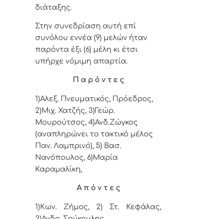
διάταξης.
Στην συνεδρίαση αυτή επί
συνόλου εννέα (9) μελών ήταν
παρόντα έξι (6) μέλη κι έτσι
υπήρχε νόμιμη απαρτία.
Π α ρ ό ν τ ε ς
1)Αλεξ. Πνευματικός, Πρόεδρος,
2)Μιχ. Χατζής, 3)Γεώρ.
Μουρούτσος,
4
)Ανδ.Ζώγκος
(αναπληρώνει το τακτικό μέλος
Παν. Λαμπρινό), 5
)
Βασ.
Νανόπουλος,
6)Μαρία
Καραμαλίκη,
Α π ό ν τ ε ς
1)Κων. Ζήμος, 2) Στ. Κεφάλας,
3)
Ανδρ. Σούκουλης.