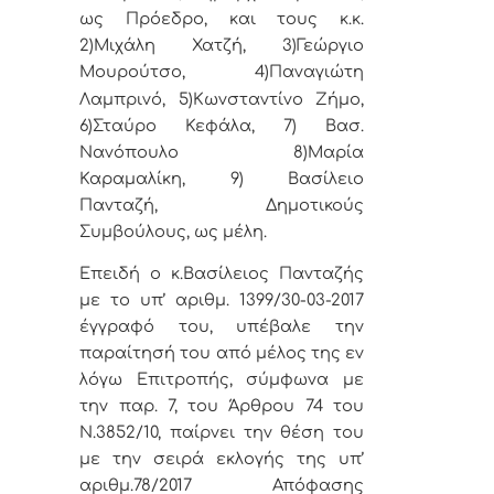
ως Πρόεδρο, και τους κ.κ.
2)Μιχάλη Χατζή, 3)Γεώργιο
Μουρούτσο,
4)Παναγιώτη
Λαμπρινό, 5)
Κωνσταντίνο Ζήμο,
6)
Σταύρο Κεφάλα, 7)
Βασ.
Νανόπουλο
8)Μαρία
Καραμαλίκη, 9) Βασίλειο
Πανταζή, Δημοτικούς
Συμβούλους, ως μέλη.
Επειδή ο κ.Βασίλειος Πανταζής
με το υπ’ αριθμ. 1399/30-03-2017
έγγραφό του, υπέβαλε την
παραίτησή του από μέλος της εν
λόγω Επιτροπής, σύμφωνα με
την παρ. 7, του Άρθρου 74 του
Ν.3852/10, παίρνει την θέση του
με την σειρά εκλογής της υπ’
αριθμ.78/2017 Απόφασης