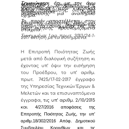
Σημειώνεται ότι με την άνω
18/302/2016
απόφαση της
Δημοτικής Αρχής ανακλήθηκε η
χορηγηθείσα στην αιτούσα
άδεια στάθμευσης, διότι δεν
προσκομίστηκε δελτίο
στάθμευσης για αναπηρικό
όχημα.
Το παρόν αποστέλλεται στην
Επιτροπή Ποιότητας Ζωής
για
λήψη απόφασης
λαμβάνοντας
υπόψη τα συνημμένα της υπ’
όψη αίτησης προσκομιζόμενα
στοιχεία .
Σ
υνημμένα
: 1.αρ. πρωτ. 3013/24-1-
2017 αίτηση με τα συνημμένα.
Η Επιτροπή Ποιότητας Ζωής
μετά από διαλογική συζήτηση κι
έχοντας υπ’ όψιν την
εισήγηση
του Προέδρου, το υπ’ αριθμ.
πρωτ. 7425/17-02-2017 έγγραφο
της Υπηρεσίας Τεχνικών Έργων &
Μελετών και τα επισυναπτόμενα
έγγραφα,
τις υπ’ αριθμ. 2/10/2015
και
4/27/2016 αποφάσεις της
Επιτροπής Ποιότητας Ζωής, την
υπ’
αριθμ.18/302/2016 Απόφ. Δημοτικού
Συμβουλίου Κορινθίων
και τις