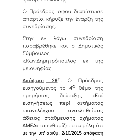
Ο Πρόεδρος, αφού διαπίστωσε
απαρτία, κήρυξε την έναρξη της
συνεδρίασης.
Στην εν λόγω συνεδρίαση
παραβρέθηκε και ο Δημοτικός
Σύμβουλος
κ.Κων.Δημητρόπουλος εκ της
μειοψηφίας.
η
Απόφαση 28
:
Ο Πρόεδρος
ο
εισηγούμενος το 4
θέμα της
ημερήσιας διάταξης
«
Επί
εισηγήσεως περί αιτήματος
επανελέγχου ανακληθείσας
άδειας στάθμευσης οχήματος
ΑΜΕΑ
»
υπενθυμίζει στα μέλη ότι
με την υπ’ αριθμ. 2/10/2015 απόφαση