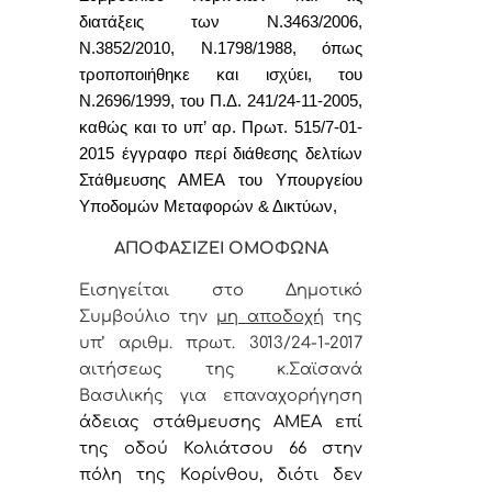
διατάξεις των Ν.3463/2006,
Ν.3852/2010,
Ν.1798/1988, όπως
τροποποιήθηκε και ισχύει, του
Ν.2696/1999,
του
Π.Δ. 241/24-11-2005,
καθώς και
το υπ’ αρ. Πρωτ. 515/7-01-
2015 έγγραφο περί διάθεσης δελτίων
Στάθμευσης ΑΜΕΑ του Υπουργείου
Υποδομών Μεταφορών & Δικτύων,
ΑΠΟΦΑΣΙΖΕΙ ΟΜΟΦΩΝΑ
Εισηγείται στο Δημοτικό
Συμβούλιο την
μη αποδοχή
της
υπ’ αριθμ. πρωτ.
3013/24-1-2017
αιτήσεως της κ.Σαϊσανά
Βασιλικής για επαναχορήγηση
άδειας στάθμευση
ς ΑΜΕΑ επί
της οδού Κολιάτσου 66 στην
πόλη της Κορίνθου, διότι δεν