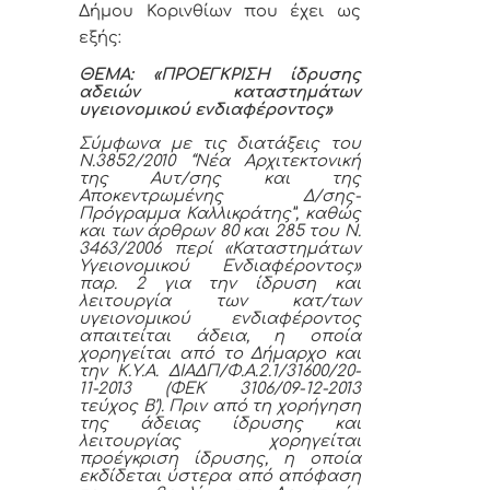
Δήμου Κορινθίων που έχει ως
εξής:
ΘΕΜΑ: «
ΠΡΟΕΓΚΡΙΣΗ
ίδρυσης
αδειών καταστημάτων
υγειονομικού ενδιαφέροντος»
Σύμφωνα με τις διατάξεις του
Ν.3852/2010 “Νέα Αρχιτεκτονική
της Αυτ/σης και της
Αποκεντρωμένης Δ/σης-
Πρόγραμμα Καλλικράτης”, καθώς
και των άρθρων 80 και 285 του Ν.
3463/2006 περί «Καταστημάτων
Υγειονομικού Ενδιαφέροντος»
παρ. 2 για την ίδρυση και
λειτουργία των κατ/των
υγειονομικού ενδιαφέροντος
απαιτείται άδεια, η οποία
χορηγείται από το Δήμαρχο και
την Κ.Υ.Α. ΔΙΑΔΠ/Φ.Α.2.1/31600/20-
11-2013 (ΦΕΚ 3106/09-12-2013
τεύχος Β’). Πριν από τη χορήγηση
της άδειας ίδρυσης και
λειτουργίας χορηγείται
προέγκριση ίδρυσης, η οποία
εκδίδεται ύστερα από απόφαση