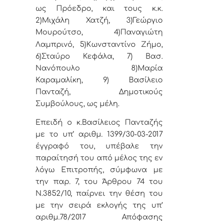
ως Πρόεδρο, και τους κ.κ.
2)Μιχάλη Χατζή, 3)Γεώργιο
Μουρούτσο,
4)Παναγιώτη
Λαμπρινό, 5)
Κωνσταντίνο Ζήμο,
6)
Σταύρο Κεφάλα, 7)
Βασ.
Νανόπουλο
8)Μαρία
Καραμαλίκη, 9) Βασίλειο
Πανταζή, Δημοτικούς
Συμβούλους, ως μέλη.
Επειδή ο κ.Βασίλειος Πανταζής
με το υπ’ αριθμ. 1399/30-03-2017
έγγραφό του, υπέβαλε την
παραίτησή του από μέλος της εν
λόγω Επιτροπής, σύμφωνα με
την παρ. 7, του Άρθρου 74 του
Ν.3852/10, παίρνει την θέση του
με την σειρά εκλογής της υπ’
αριθμ.78/2017 Απόφασης