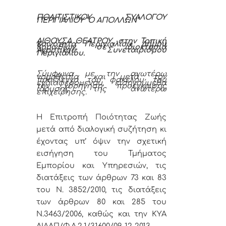
ΠΟΛΙΤΙΣΤΙΚΟΥ ΣΥΛΛΟΓΟΥ
ΠΕΡΙΓΙΑΛΙΟΥ “Ο ΑΠΟΛΛΩΝ”
ΑΙΘΟΥΣΑ ΘΕΑΤΡΟΥ, στην Τοπική
Κοινότητα Περιγιαλίου, Δήμου
Κορινθίων, σε ιδιοκτησία
Αγροτικού Συνεταιρισμού
Περιγιαλίου.
Σύμφωνα με την ανωτέρω
νομοθεσία και μετά τον
προέλεγχο του φακέλου του
ενδιαφερόμενου,
εισηγούμεθα
την χορήγηση προέγκρισης
ίδρυσης της ανωτέρω
επιχείρησης.
Η Επιτροπή Ποιότητας Ζωής
μετά από διαλογική συζήτηση κι
έχοντας υπ’ όψιν την σχετική
εισήγηση
του Τμήματος
Εμπορίου και Υπηρεσιών
, τις
διατάξεις των άρθρων 73 και 83
του Ν. 3852/2010, τις διατάξεις
των άρθρων 80 και 285 του
Ν.3463/2006, καθώς και την ΚΥΑ
ΔΙΑΔΠ/Φ.Α.2.1/31600/09-12-2013