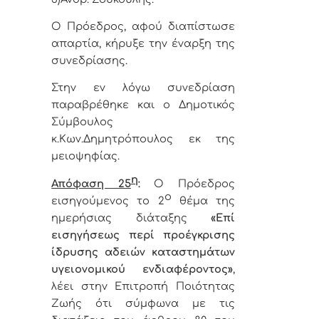
Ο Πρόεδρος, αφού διαπίστωσε
απαρτία, κήρυξε την έναρξη της
συνεδρίασης.
Στην εν λόγω συνεδρίαση
παραβρέθηκε και ο Δημοτικός
Σύμβουλος
κ.Κων.Δημητρόπουλος εκ της
μειοψηφίας.
η
Απόφαση 25
:
Ο Πρόεδρος
ο
εισηγούμενος το 2
θέμα της
ημερήσιας διάταξης
«
Επί
εισηγήσεως περί προέγκρισης
ίδρυσης αδειών καταστημάτων
υγειονομικού ενδιαφέροντος»
,
λέει στην Επιτροπή Ποιότητας
Ζωής ότι σύμφωνα με τις