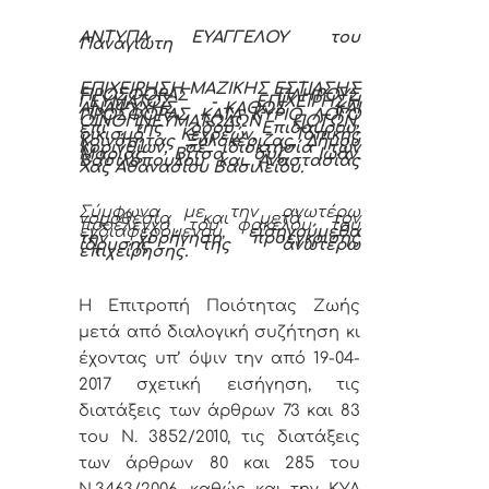
ΑΝΤΥΠΑ ΕΥΑΓΓΕΛΟΥ του
Παναγιώτη
ΕΠΙΧΕΙΡΗΣΗ ΜΑΖΙΚΗΣ ΕΣΤΙΑΣΗΣ
ΠΡΟΣΦΟΡΑΣ ΠΛΗΡΟΥΣ
ΓΕΥΜΑΤΟΣ - ΕΠΙΧΕΙΡΗΣΗ
ΑΝΑΨΥΧΗΣ ΚΑΘΩΣ ΚΑΙ
ΠΡΟΣΦΟΡΑΣ ΚΑΤΑ ΚΥΡΙΟ ΛΟΓΟ
ΟΙΝΟΠΝΕΥΜΑΤΩΔΩΝ ΠΟΤΩΝ,
επί της οδού Επιδαύρου,
οικισμό Κεχρεών, Τοπικής
Κοινότητας Ξυλοκέριζας, Δήμου
Κορινθίων, σε ιδιοκτησία των
Μαρίας Βίτσα συζ. Ιωάν.
Βασιλόπουλου και Αναστασίας
Χας Αθανασίου Βασιλείου.
Σύμφωνα με την ανωτέρω
νομοθεσία και μετά τον
προέλεγχο του φακέλου του
ενδιαφερόμενου,
εισηγούμεθα
την χορήγηση προέγκρισης
ίδρυσης της ανωτέρω
επιχείρησης.
Η Επιτροπή Ποιότητας Ζωής
μετά από διαλογική συζήτηση κι
έχοντας υπ’ όψιν την από 19-04-
2017 σχετική εισήγηση, τις
διατάξεις των άρθρων 73 και 83
του Ν. 3852/2010, τις διατάξεις
των άρθρων 80 και 285 του
Ν.3463/2006, καθώς και την ΚΥΑ