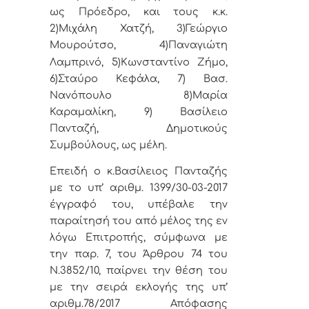
ως Πρόεδρο, και τους κ.κ.
2)Μιχάλη Χατζή, 3)Γεώργιο
Μουρούτσο,
4)Παναγιώτη
Λαμπρινό, 5)
Κωνσταντίνο Ζήμο,
6)
Σταύρο Κεφάλα, 7)
Βασ.
Νανόπουλο
8)Μαρία
Καραμαλίκη, 9) Βασίλειο
Πανταζή, Δημοτικούς
Συμβούλους, ως μέλη.
Επειδή ο κ.Βασίλειος Πανταζής
με το υπ’ αριθμ. 1399/30-03-2017
έγγραφό του, υπέβαλε την
παραίτησή του από μέλος της εν
λόγω Επιτροπής, σύμφωνα με
την παρ. 7, του Άρθρου 74 του
Ν.3852/10, παίρνει την θέση του
με την σειρά εκλογής της υπ’
αριθμ.78/2017 Απόφασης