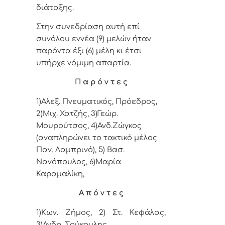
διάταξης.
Στην συνεδρίαση αυτή επί
συνόλου εννέα (9) μελών ήταν
παρόντα έξι (6) μέλη κι έτσι
υπήρχε νόμιμη απαρτία.
Π α ρ ό ν τ ε ς
1)Αλεξ. Πνευματικός, Πρόεδρος,
2)Μιχ. Χατζής, 3)Γεώρ.
Μουρούτσος,
4
)Ανδ.Ζώγκος
(αναπληρώνει το τακτικό μέλος
Παν. Λαμπρινό), 5
)
Βασ.
Νανόπουλος,
6)Μαρία
Καραμαλίκη,
Α π ό ν τ ε ς
1)Κων. Ζήμος, 2) Στ. Κεφάλας,
3)
Ανδρ. Σούκουλης.