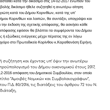
ασταθεί κατά την δικάσιμο στις 14-02-2017 ενώπιον του
ναβολής δικάσιμο ήθελε συζητηθεί η ανωτέρω αίτηση
ώτη κατά του Δήμου Κορινθίων, κατά της υπ’
ήμου Κορινθίων και λοιπών, θα συντάξει, υπογράψει και
 την έκδοση της σχετικής απόφασης, θα ασκήσει κάθε
απόφασης εφόσον θα βλάπτει τα συμφέροντα του Δήμου
κές ή εξώδικες ενέργειες μέχρι πέρατος της εν λόγω
ικηγόρο στο Πρωτοδικείο Κορίνθου κ.Καραθανάση Ειρήνη.
ή συζήτηση και έχοντας υπ’ όψιν την ανωτέρω
προϋπολογισμό του Δήμου οικονομικού έτους 2017,
12-2016 απόφαση του Δημοτικού Συμβουλίου, στον οποίο
και τίτλο “Αμοιβές Νομικών και Συμβολαιογράφων”,
του Π.Δ. 80/2016, τις διατάξεις του άρθρου 72 του Ν.
 διάταξη,