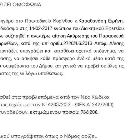
ΣΙΖΕΙ ΟΜΟΦΩΝΑ
κηγόρο στο Πρωτοδικείο Κορίνθου κ.
Καραθανάση Ειρήνη,
 δικάσιμο
στις 14-02-2017 ενώπιον του Διοικητικού Εφετείου
θελε συζητηθεί η ανωτέρω αίτηση Ακύρωσης του Παρασκευά
ινθίων, κατά της υπ’ αριθμ.2726/4.6.2013 Απόφ. Δ/νσης
συντάξει, υπογράψει και καταθέσει σχετικό υπόμνημα, να
φασης, να ασκήσει κάθε πρόσφορο ένδικό μέσο κατά της
συμφέροντα του Δήμου και γενικά να προβεί σε όλες τις
έρατος της εν λόγω υποθέσεως.
ισθεί στα προβλεπόμενα από τον Νέο Κώδικα
ως ισχύει με τον Ν. 4205/2013 – ΦΕΚ Α΄ 242/2013),
συνοδεύουν,
εκτιμώμενου
ποσού: 936,20
€.
ικoύ υπoγράφεται όπως o Νόμoς oρίζει.