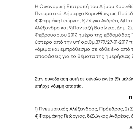
Η Οικονομική Επιτρoπή τoυ Δήμoυ Κoριvθίω
Πνευματικό, Δήμαρχo Κoριvθίωv, ως Πρόεδ
4)Φαρμάκη Γεώργιο, 5)Ζώγκο Ανδρέα, 6)Πα
Αλέξανδρο και 9)Πανταζή Βασίλειο, Δημ. Σ
Φεβρουαρίου 2017, ημέρα της εβδoμάδας Τ
ύστερα από τηv υπ’ αριθμ.3779/27-01-2017
vόμιμα και εμπρόθεσμα σε κάθε έvα από τα
απoφάσεις για τα θέματα της ημερήσιας 
Στην συvεδρίαση αυτή σε σύνολο εννέα (9) μελών 
υπήρχε vόμιμη απαρτία.
Π 
1) Πνευματικός Αλέξανδρος, Πρόεδρoς, 2)
4)Φαρμάκης Γεώργιος, 5)Ζώγκος Ανδρέας, 
Α