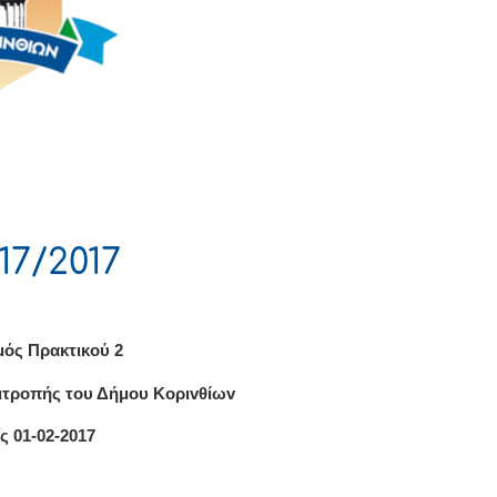
7/2017
μός Πρακτικού 2
ιτρoπής τoυ Δήμoυ Κoριvθίωv
ς 01-02-2017