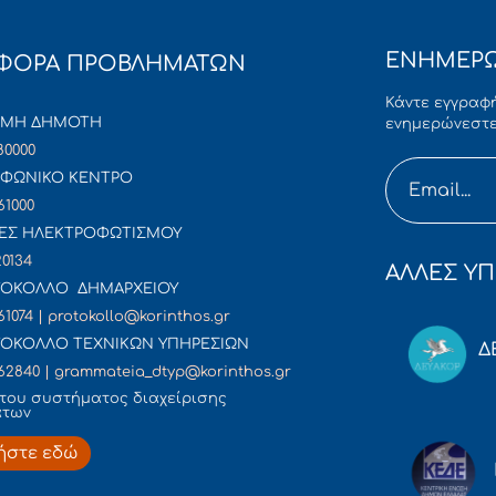
ΕΝΗΜΕΡΩ
ΦΟΡΑ ΠΡΟΒΛΗΜΑΤΩΝ
Κάντε εγγραφή
ΜΜΗ ΔΗΜΟΤΗ
ενημερώνεστε
80000
ΦΩΝΙΚΟ ΚΕΝΤΡΟ
61000
ΕΣ ΗΛΕΚΤΡΟΦΩΤΙΣΜΟΥ
20134
ΑΛΛΕΣ ΥΠ
ΟΚΟΛΛΟ ΔΗΜΑΡΧΕΙΟΥ
61074 | protokollo@korinthos.gr
ΟΚΟΛΛΟ ΤΕΧΝΙΚΩΝ ΥΠΗΡΕΣΙΩΝ
Δ
62840 | grammateia_dtyp@korinthos.gr
του συστήματος διαχείρισης
άτων
ήστε εδώ