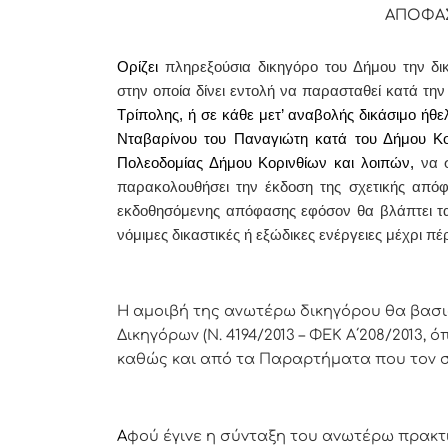
ΑΠΟΦΑ
Ορίζει
πληρεξούσια δικηγόρο του Δήμου την δι
στην οποία δίνει εντολή
να παρασταθεί κατά την
Τρίπολης, ή σε κάθε μετ’ αναβολής δικάσιμο ή
Νταβαρίνου του Παναγιώτη κατά του Δήμου Κορ
Πολεοδομίας Δήμου Κορινθίων και λοιπών,
να 
παρακολουθήσει την έκδοση της σχετικής από
εκδοθησόμενης απόφασης εφόσον θα βλάπτει τα 
νόμιμες δικαστικές ή εξώδικες ενέργειες μέχρι π
Η αμοιβή της ανωτέρω δικηγόρου θα βασ
Δικηγόρων (Ν. 4194/2013 – ΦΕΚ Α΄208/2013, όπ
καθώς και από τα Παραρτήματα που τον 
Α
φoύ έγιvε η σύvταξη τoυ αvωτέρω πρακτ