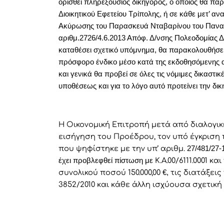
ορισθεί πληρεξούσιος δικηγόρος, ο οποίος θα παρ
Διοικητικού Εφετείου Τρίπολης, ή σε κάθε μετ’ α
Ακύρωσης του Παρασκευά Νταβαρίνου του Παναγι
αριθμ.2726/4.6.2013 Απόφ. Δ/νσης Πολεοδομίας Δ
καταθέσει σχετικό υπόμνημα, θα παρακολουθήσει
πρόσφορο ένδικο μέσο κατά της εκδοθησόμενης 
και γενικά θα προβεί σε όλες τις νόμιμες δικαστι
υποθέσεως και για το λόγο αυτό προτείνει την δ
Η Οικονομική Επιτροπή μετά από διαλογικ
εισήγηση του Προέδρου, τον υπό έγκριση 
που ψηφίστηκε με την υπ’ αριθμ.
27/481/27-
έχει προβλεφθεί πίστωση με
Κ.Α.00/6111.0001 
συνολικού ποσού 150.000,00
€,
τις διατάξεις 
3852/2010 και κάθε άλλη ισχύουσα σχετική