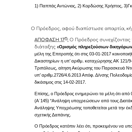
1) Παππάς Αντώνιος, 2) Κορδώσης Χρήστος, 3)Γ
Ο Πρόεδρος, αφού διαπίστωσε απαρτία, κή
η
ΑΠΟΦΑΣΗ 17
:
Ο
Πρόεδρος
συνεχίζοντας 
διάταξης
«
Ορισμός πληρεξούσιων δικηγόρων
μέλη της Επιτροπής ότι στις 03-01-2017 κοινοποι
Δικαστηρίων η υπ’ αριθμ. καταχώρησης ΑΚ 121/9-8
Τριπόλεως, αίτηση Ακύρωσης του Παρασκευά Ντα
υπ’ αριθμ.2726/4.6.2013 Απόφ. Δ/νσης Πολεοδομία
δικάσιμος στις 14-02-2017.
Επίσης, ο Πρόεδρος ενημερώνει τα μέλη ότι από 0
(Α΄145) “Ανάληψη υποχρεώσεων από τους Διατάκτε
Ανάληψης Υποχρέωσης τοποθετείται μετά την έκ
σχετικής Δαπάνης.
Ο Πρόεδρος κατόπιν λέει ότι, προκειμένου να υ