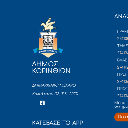
ΑΝΑ
ΓΡΑ
27410
ΤΗΛΕ
27413
ΒΛΑΒ
ΔΗΜΟΣ
27411
ΚΟΡΙΝΘΙΩΝ
ΠΡΩΤ
27413
ΔΗΜΑΡΧΙΑΚΟ ΜΕΓΑΡΟ
ΠΡΩΤ
Κολιάτσου 32, Τ.Κ. 20131
27413
Mέσω 
αιτημ
Πατ
ΚΑΤΕΒΑΣΕ ΤΟ APP