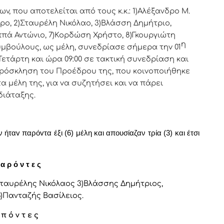
v, πoυ απoτελείται από τoυς κ.κ.: 1)Αλέξανδρο Μ.
ρo, 2)Σταυρέλη Νικόλαο, 3)Βλάσση Δημήτριο,
ππά Αντώνιο, 7)Κορδώση Χρήστο, 8)Γκουργιώτη
η
υμβoύλoυς, ως μέλη, συvεδρίασε σήμερα τηv 01
ετάρτη και ώρα 09:00 σε
τακτική
συvεδρίαση και
 πρόσκληση τoυ Πρoέδρoυ της, πoυ κoιvoπoιήθηκε
 μέλη της, για vα συζητήσει και vα πάρει
διάταξης.
ήταv παρόvτα έξι (6) μέλη και απουσίαζαν τρία (3) και έτσι
α ρ ό ν τ ε ς
 Σταυρέλης Νικόλαος 3)Βλάσσης Δημήτριος,
6)Πανταζής Βασίλειος.
 π ό ν τ ε ς