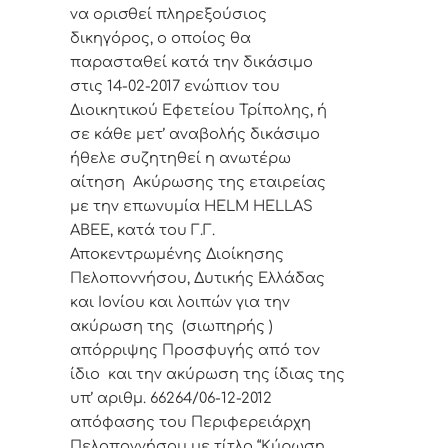
να ορισθεί πληρεξούσιος
δικηγόρος, ο οποίος θα
παρασταθεί κατά την δικάσιμο
στις 14-02-2017 ενώπιον του
Διοικητικού Εφετείου Τρίπολης, ή
σε κάθε μετ’ αναβολής δικάσιμο
ήθελε συζητηθεί η ανωτέρω
αίτηση Ακύρωσης της εταιρείας
με την επωνυμία
HELM HELLAS
ABEE,
κατά του Γ.Γ.
Αποκεντρωμένης Διοίκησης
Πελοποννήσου, Δυτικής Ελλάδας
και Ιονίου και λοιπών για την
ακύρωση της (σιωπηρής )
απόρριψης Προσφυγής από τον
ίδιο και την ακύρωση της ίδιας της
υπ’ αριθμ. 66264/06-12-2012
απόφασης του Περιφερειάρχη
Πελοποννήσου με τίτλο “Κύρωση