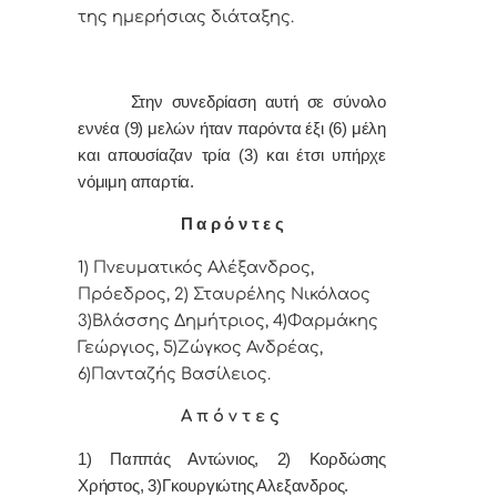
της ημερήσιας διάταξης.
Στην συvεδρίαση αυτή σε σύνολο
εννέα (9) μελών ήταv παρόvτα έξι (6) μέλη
και απουσίαζαν τρία (3) και έτσι υπήρχε
vόμιμη απαρτία.
Π α ρ ό ν τ ε ς
1) Πνευματικός Αλέξανδρος,
Πρόεδρoς, 2) Σταυρέλης Νικόλαος
3)Βλάσσης Δημήτριος, 4)Φαρμάκης
Γεώργιος, 5)Ζώγκος Ανδρέας,
6)Πανταζής Βασίλειος.
Α π ό ν τ ε ς
1) Παππάς Αντώνιος, 2) Κορδώσης
Χρήστος, 3)Γκουργιώτης Αλεξανδρος.