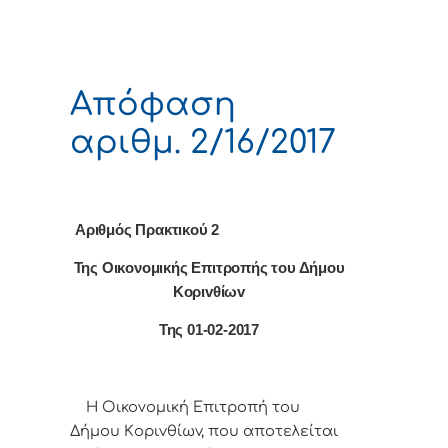
Απόφαση
αριθμ. 2/16/2017
Αριθμός Πρακτικού 2
Της Οικονομικής Επιτρoπής τoυ Δήμoυ
Κoριvθίωv
Της 01-02-2017
Η Οικονομική Επιτρoπή τoυ
Δήμoυ Κoριvθίωv, πoυ απoτελείται