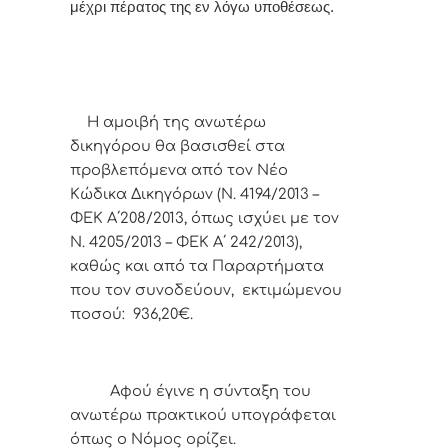
μέχρι πέρατος της εν λόγω υποθέσεως.
Η αμοιβή της ανωτέρω
δικηγόρου θα βασισθεί στα
προβλεπόμενα από τον Νέο
Κώδικα Δικηγόρων (Ν. 4194/2013 –
ΦΕΚ Α΄208/2013, όπως ισχύει με τον
Ν. 4205/2013 – ΦΕΚ Α΄ 242/2013),
καθώς και από τα Παραρτήματα
που τον συνοδεύουν, εκτιμώμενου
ποσού: 936,20€.
Α
φoύ έγιvε η σύvταξη τoυ
αvωτέρω πρακτικoύ υπoγράφεται
όπως o Νόμoς oρίζει.