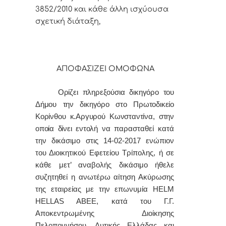
3852/2010 και κάθε άλλη ισχύουσα
σχετική διάταξη,
ΑΠΟΦΑΣΙΖΕΙ ΟΜΟΦΩΝΑ
Ορίζει πληρεξούσια δικηγόρο του
Δήμου την δικηγόρο στο Πρωτοδικείο
Κορίνθου κ.Αργυρού Κωνσταντίνα, στην
οποία δίνει εντολή
να παρασταθεί κατά
την δικάσιμο
στις 14-02-2017 ενώπιον
του Διοικητικού Εφετείου Τρίπολης, ή σε
κάθε μετ’ αναβολής δικάσιμο ήθελε
συζητηθεί η ανωτέρω αίτηση Ακύρωσης
της εταιρείας με την επωνυμία
HELM
HELLAS ABEE,
κατά του Γ.Γ.
Αποκεντρωμένης Διοίκησης
Πελοποννήσου, Δυτικής Ελλάδας και