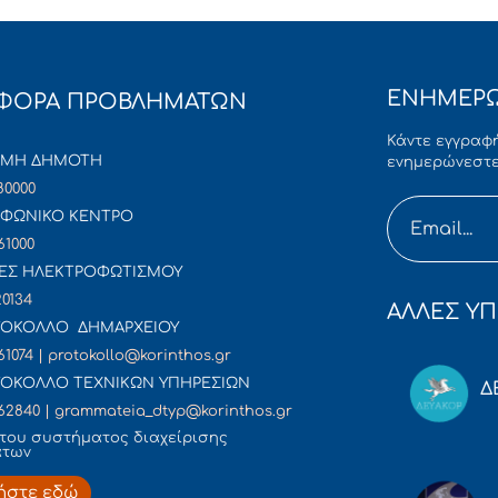
ΕΝΗΜΕΡΩ
ΦΟΡΑ ΠΡΟΒΛΗΜΑΤΩΝ
Κάντε εγγραφή
ΜΜΗ ΔΗΜΟΤΗ
ενημερώνεστε
80000
ΦΩΝΙΚΟ ΚΕΝΤΡΟ
61000
ΕΣ ΗΛΕΚΤΡΟΦΩΤΙΣΜΟΥ
20134
ΑΛΛΕΣ ΥΠ
ΟΚΟΛΛΟ ΔΗΜΑΡΧΕΙΟΥ
61074 | protokollo@korinthos.gr
ΟΚΟΛΛΟ ΤΕΧΝΙΚΩΝ ΥΠΗΡΕΣΙΩΝ
Δ
62840 | grammateia_dtyp@korinthos.gr
του συστήματος διαχείρισης
άτων
ήστε εδώ