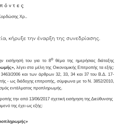
π ό ν τ ε ς
Κορδώσης Χρ..
α, κήρυξε την έναρξη της συνεδρίασης.
ο
ην εισήγησή του για το 8
θέμα της ημερήσιας διάταξης
ρωμής»,
λέγει στα μέλη της Οικονομικής Επιτροπής τα εξής:
 3463/2006 και των άρθρων 32, 33, 34 και 37 του Β.Δ. 17-
πής - ως διάδοχης επιτροπής, σύμφωνα με το Ν. 3852/2010,
ιασμός εντάλματος προπληρωμής.
ιτροπής την από 13/06/2017 σχετική εισήγηση της Διεύθυνσης
χόμενό της
έχει ως εξής:
προπληρωμής»