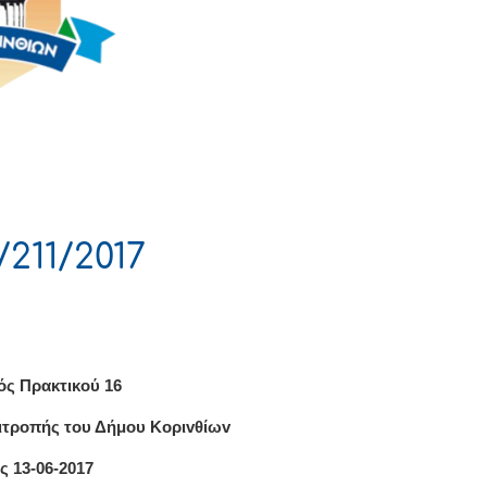
211/2017
ός Πρακτικού 16
ιτρoπής τoυ Δήμoυ Κoριvθίωv
ς 13-06-2017