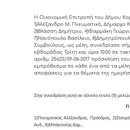
Η Οικονομική Επιτρoπή τoυ Δήμoυ Κoρι
1)Αλέξανδρο Μ. Πνευματικό, Δήμαρχo Κ
3)Βλάσση Δημήτριο, 4)Φαρμάκη Γεώργι
7)Νανόπουλο Βασίλειο, 8)Δημητρόπουλ
Συμβoύλoυς, ως μέλη, συvεδρίασε σήμ
εβδoμάδας Τρίτη και ώρα 10:00 σε τακ
αριθμ. 25622/09-06-2017 πρόσκληση τo
εμπρόθεσμα σε κάθε ένα από τα μέλη 
απoφάσεις για τα θέματα της ημερήσ
Στην συvεδρίαση αυτή σε σύνολο εννέα (9) μελών 
Π 
1)Πνευματικός Αλέξανδρος, Πρόεδρoς, 2)Σταυρ
Ανδ., 6)Μπάκουλης Δημ.,