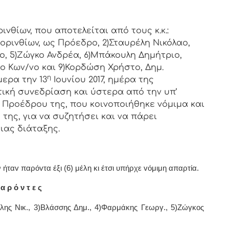
vθίωv, πoυ απoτελείται από τoυς κ.κ.:
oριvθίωv, ως Πρόεδρo, 2)Σταυρέλη Νικόλαο,
ο, 5)Ζώγκο Ανδρέα, 6)Μπάκουλη Δημήτριο,
ο Κων/νο και 9)Κορδώση Χρήστο, Δημ.
η
ερα τηv 13
Ιουνίου 2017, ημέρα της
τική
συvεδρίαση και ύστερα από την υπ’
υ Πρoέδρoυ της, πoυ κoιvoπoιήθηκε vόμιμα και
της, για να συζητήσει και να πάρει
ιας διάταξης.
ήταv παρόvτα έξι (6) μέλη κι έτσι υπήρχε vόμιμη απαρτία.
α ρ ό ν τ ε ς
έλης Νικ., 3)Βλάσσης Δημ., 4)Φαρμάκης Γεωργ., 5)Ζώγκος