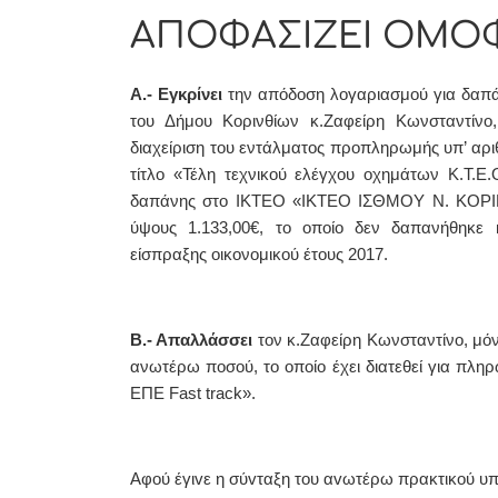
ΑΠΟΦΑΣΙΖΕΙ ΟΜΟ
Α.- Εγκρίνει
την απόδοση λογαριασμού για δαπ
του Δήμου Κορινθίων κ.
Ζαφείρη Κωνσταντίνο
διαχείριση του εντάλματος προπληρωμής υπ’ αρ
τίτλο «Τέλη τεχνικού ελέγχου οχημάτων Κ.Τ.Ε.
δαπάνης στο ΙΚΤΕΟ «ΙΚΤΕΟ ΙΣΘΜΟΥ Ν. ΚΟ
ύψους
1.133,00
€, το οποίο δεν δαπανήθηκε 
είσπραξης οικονομικού έτους 2017
.
Β.- Απαλλάσσει
τον κ.
Ζαφείρη Κωνσταντίνο
, μό
ανωτέρω ποσού, το οποίο έχει διατεθεί για
πλη
ΕΠΕ
Fast
track
».
Αφoύ έγιvε η σύvταξη τoυ αvωτέρω πρακτικoύ υπ