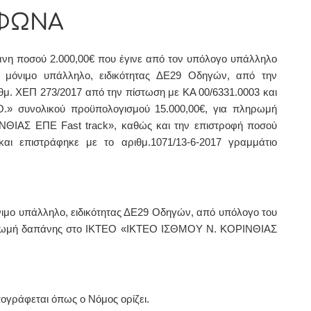
ΦΩΝΑ
άνη ποσού 2
.000,00€
που έγινε από τον υπόλογο υπάλληλο
, μόνιμο υπάλληλο,
ειδικότητας ΔΕ29 Οδηγών,
από την
ιθμ. ΧΕΠ 273/2017 από την πίστωση με ΚΑ
00/6331.0003 και
Ο.» συνολικού προϋπολογισμού 15.000,00€,
για πληρωμή
ΡΙΝΘΙΑΣ ΕΠΕ
Fast
track
», καθώς
και την επιστροφή ποσού
και επιστράφηκε με το αριθμ.1071/13-6-2017
γραμμάτιο
νιμο υπάλληλο,
ειδικότητας ΔΕ29 Οδηγών,
από υπόλογο του
ρωμή
δαπάνης στο ΙΚΤΕΟ «ΙΚΤΕΟ ΙΣΘΜΟΥ Ν. ΚΟΡΙΝΘΙΑΣ
oγράφεται όπως o Νόμoς oρίζει.