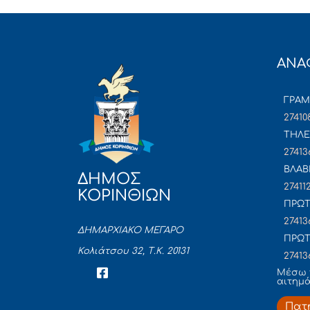
ΑΝΑ
ΓΡΑ
27410
ΤΗΛΕ
27413
ΒΛΑΒ
ΔΗΜΟΣ
27411
ΚΟΡΙΝΘΙΩΝ
ΠΡΩΤ
27413
ΔΗΜΑΡΧΙΑΚΟ ΜΕΓΑΡΟ
ΠΡΩΤ
Κολιάτσου 32, Τ.Κ. 20131
27413
Mέσω 
αιτημ
Πατ