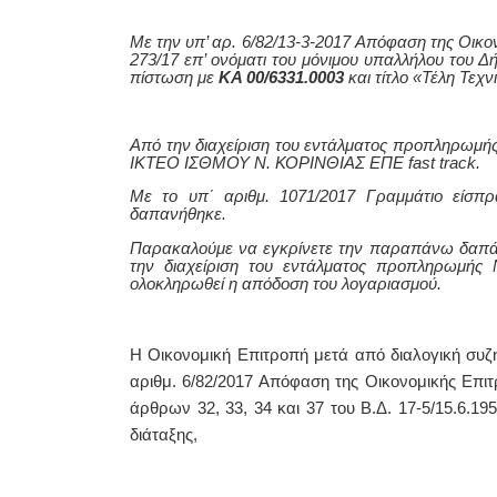
Με την
υπ’ αρ. 6/82/13-3-2017
Απόφαση της Οικο
273/17 επ’ ονόματι του μόνιμου υπαλλήλου του Δ
πίστωση με
ΚΑ 00/6331.0003
και τίτλο «Τέλη Τε
Από την διαχείριση του εντάλματος προπληρωμ
ΙΚΤΕΟ ΙΣΘΜΟΥ Ν. ΚΟΡΙΝΘΙΑΣ ΕΠΕ
fast track.
Με το υπ΄ αριθμ. 1071/2017 Γραμμάτιο είσπ
δαπανήθηκε.
Παρακαλούμε να εγκρίνετε την παραπάνω δαπά
την διαχείριση του εντάλματος προπληρωμής
ολοκληρωθεί η απόδοση του λογαριασμού.
Η Οικονομική Επιτροπή μετά από διαλογική συζή
αριθμ. 6/82/2017 Απόφαση της Οικονομικής Επιτρ
άρθρων 32, 33, 34 και 37 του Β.Δ. 17-5/15.6.19
διάταξης,