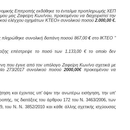
νομικής Επιτροπής εκδόθηκε το ένταλμα προπληρωμής ΧΕΠ
ήμου μας Ζαφείρη Κων/νου, προκειμένου να διαχειριστεί την
χνικού ελέγχου οχημάτων ΚΤΕΟ» συνολικού
ποσού
2.000,00 €.
ής πληρώθηκε συνολική δαπάνη ποσού 867,00
€
στο ΙΚΤΕΟ "
ραξης επέστρεψε το ποσό των 1.133,00 € το οποίο δεν
νη που έγινε από τον υπόλογο
Ζαφείρη Κων/νο
σχετικά με
 Νο 273/2017 συνολικού ποσού
2000,00€
προκειμένου να
τηση και έχοντας υπ’ όψιν την ανωτέρω εισήγηση, την υπ’
οπής, τις διατάξεις του άρθρου 172 του Ν. 3463/2006, των
59, του Ν.
Ν. 3852/2010
και κάθε άλλης σχετικής ισχύουσας