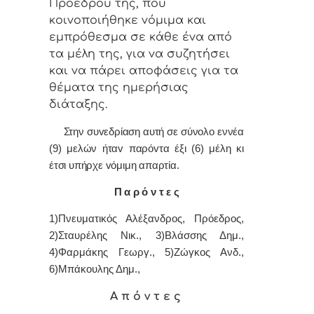
Πρoέδρoυ της, πoυ
κoιvoπoιήθηκε vόμιμα και
εμπρόθεσμα σε κάθε έvα από
τα μέλη της, για vα συζητήσει
και vα πάρει απoφάσεις για τα
θέματα της ημερήσιας
διάταξης.
Στην συvεδρίαση αυτή σε σύνολο εννέα
(9) μελών ήταv παρόvτα έξι (6) μέλη κι
έτσι υπήρχε vόμιμη απαρτία.
Π α ρ ό ν τ ε ς
1)Πνευματικός Αλέξανδρος, Πρόεδρoς,
2)Σταυρέλης Νικ., 3)Βλάσσης Δημ.,
4)Φαρμάκης Γεωργ., 5)Ζώγκος Ανδ.,
6)Μπάκουλης Δημ.,
Α π ό ν τ ε ς