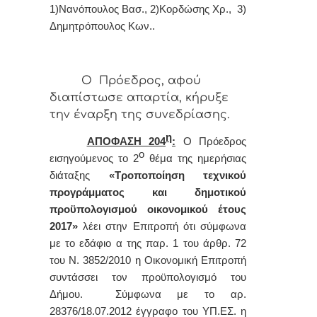
1)Νανόπουλος Βασ., 2)Κορδώσης Χρ., 3)
Δημητρόπουλος Κων.
.
Ο Πρόεδρος, αφού
διαπίστωσε απαρτία, κήρυξε
την έναρξη της συνεδρίασης.
η
ΑΠΟΦΑΣΗ 204
:
Ο Πρόεδρος
ο
εισηγούμενος το 2
θέμα της ημερήσιας
διάταξης
«
Τροποποίηση τεχνικού
προγράμματος και δημοτικού
προϋπολογισμού οικονομικού έτους
2017»
λέει στην Ε
πιτροπή
ότι
σύμφωνα
με το εδάφιο
α της παρ. 1 του άρθρ. 72
του Ν. 3852/2010 η Οικονομική Επιτροπή
συντάσσει τον προϋπολογισμό του
Δήμου. Σύμφωνα με το αρ.
28376/18.07.2012 έγγραφο του ΥΠ.ΕΣ. η