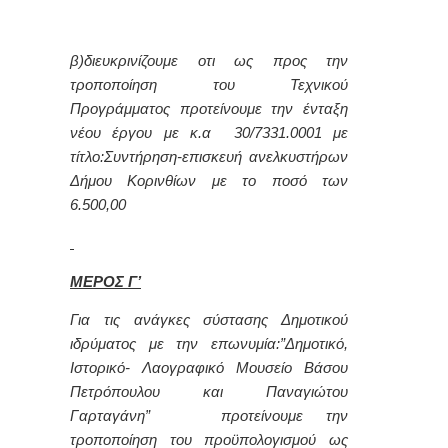
β)διευκρινίζουμε οτι ως προς την
τροποποίηση του Τεχνικού
Προγράμματος προτείνουμε την ένταξη
νέου έργου με κ.α 30/7331.0001 με
τίτλο:Συντήρηση-επισκευή ανελκυστήρων
Δήμου Κορινθίων με το ποσό των
6.500,00
ΜΕΡΟΣ Γ’
Για τις ανάγκες σύστασης Δημοτικού
ιδρύματος με την επωνυμία:”Δημοτικό,
Ιστορικό- Λαογραφικό Μουσείο Βάσου
Πετρόπουλου και Παναγιώτου
Γαρταγάνη” προτείνουμε την
τροποποίηση του προϋπολογισμού ως