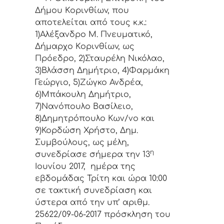
Δήμoυ Κoριvθίωv, πoυ
απoτελείται από τoυς κ.κ.:
1)Αλέξανδρο Μ. Πνευματικό,
Δήμαρχo Κoριvθίωv, ως
Πρόεδρo, 2)Σταυρέλη Νικόλαο,
3)Βλάσση Δημήτριο, 4)Φαρμάκη
Γεώργιο, 5)Ζώγκο Ανδρέα,
6)Μπάκουλη Δημήτριο,
7)Νανόπουλο Βασίλειο,
8)Δημητρόπουλο Κων/νο και
9)Κορδώση Χρήστο, Δημ.
Συμβoύλoυς, ως μέλη,
η
συvεδρίασε σήμερα τηv 13
Ιουνίου 2017, ημέρα της
εβδoμάδας Τρίτη και ώρα 10:00
σε τακτική
συvεδρίαση και
ύστερα από τηv υπ’ αριθμ.
25622/09-06-2017 πρόσκληση τoυ