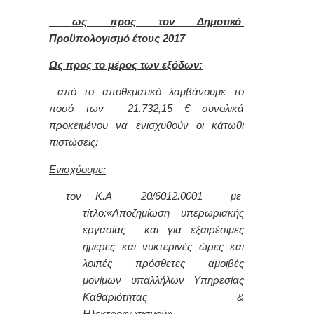
ως προς τον Δημοτικό
Προϋπολογισμό έτους 2017
Ως προς το μέρος των εξόδων:
από το αποθεματικό λαμβάνουμε το
ποσό των 21.732,15 € συνολικά
προκειμένου να ενισχυθούν οι κάτωθι
πιστώσεις:
Ενισχύουμε:
τον Κ.Α 20/6012.0001 με
τίτλο:
«Αποζημίωση υπερωριακής
εργασίας και για εξαιρέσιμες
ημέρες και νυκτερινές ώρες και
λοιπές πρόσθετες αμοιβές
μονίμων υπαλλήλων Υπηρεσίας
Καθαριότητας &