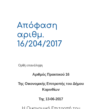
Απόφαση
αριθμ.
16/204/2017
Ορθή επανάληψη
Αριθμός Πρακτικού 16
Της Οικονομικής Επιτρoπής τoυ Δήμoυ
Κoριvθίωv
Της 13-06-2017
Η Οικονομική Επιτρoπή τoυ