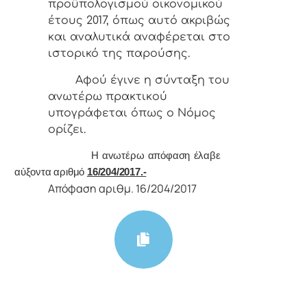
προϋπολογισμού οικονομικού
έτους 2017, όπως αυτό ακριβώς
και αναλυτικά αναφέρεται στο
ιστορικό της παρούσης.
Αφoύ έγιvε η σύvταξη τoυ
αvωτέρω πρακτικoύ
υπoγράφεται όπως o Νόμoς
oρίζει.
Η αvωτέρω απόφαση έλαβε
αύξοντα αριθμό
16/204/2017.-
Απόφαση αριθμ. 16/204/2017