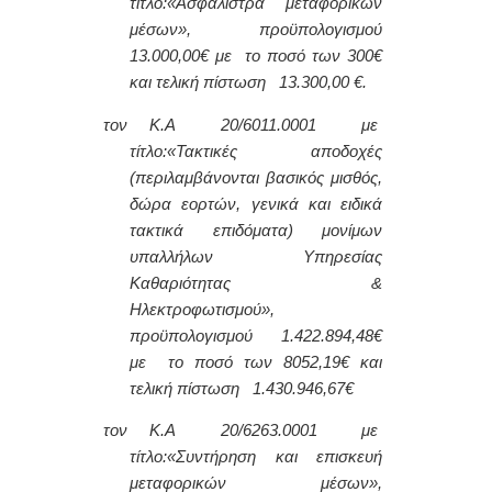
τίτλο:
«Ασφάλιστρα μεταφορικών
μέσων», προϋπολογισμού
13.000,00€ με το ποσό των 300€
και τελική πίστωση 13.300,00 €.
τον Κ.Α 20/6011.0001 με
τίτλο:
«Τακτικές αποδοχές
(περιλαμβάνονται βασικός μισθός,
δώρα εορτών, γενικά και ειδικά
τακτικά επιδόματα) μονίμων
υπαλλήλων Υπηρεσίας
Καθαριότητας &
Ηλεκτροφωτισμού»,
προϋπολογισμού 1.422.894,48€
με το ποσό των 8052,19€ και
τελική πίστωση 1.430.946,67€
τον Κ.Α 20/6263.0001 με
τίτλο:
«Συντήρηση και επισκευή
μεταφορικών μέσων»,