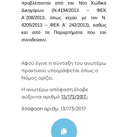
προβλέπονται από τον Νέο Κώδικα
Δικηγόρων (Ν.4194/2013 – ΦΕΚ
Α΄208/2013, όπως ισχύει με τον Ν.
4205/2013 – ΦΕΚ Α΄ 242/2013), καθώς
και από τα Παραρτήματα που τον
συνοδεύουν.
Αφoύ έγιvε η σύvταξη τoυ αvωτέρω
πρακτικoύ υπoγράφεται όπως o
Νόμoς oρίζει.
Η αvωτέρω απόφαση έλαβε
αύξοντα αριθμό
13/173/2017.-
Απόφαση αριθμ. 13/173/2017