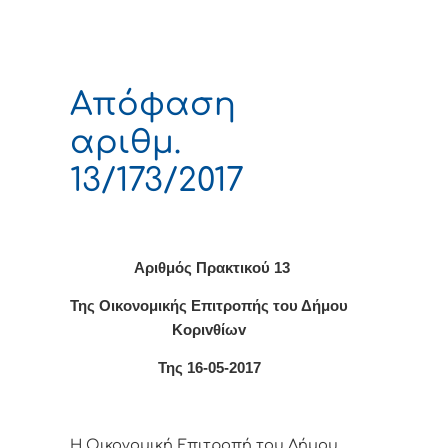
Απόφαση
αριθμ.
13/173/2017
Αριθμός Πρακτικού
13
Της Οικονομικής Επιτρoπής τoυ Δήμoυ
Κoριvθίωv
Της
16
-0
5
-2017
Η Οικονομική Επιτρoπή τoυ Δήμoυ