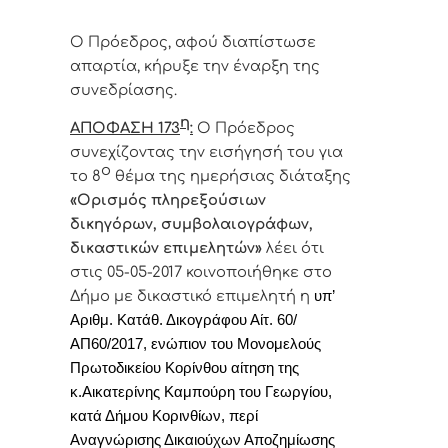
Ο Πρόεδρος, αφού διαπίστωσε
απαρτία, κήρυξε την έναρξη της
συνεδρίασης.
η
ΑΠΟΦΑΣΗ 173
:
Ο Πρόεδρος
συνεχίζοντας την εισήγησή του για
ο
το 8
θέμα της ημερήσιας διάταξης
«
Ορισμός πληρεξούσιων
δικηγόρων, συμβολαιογράφων,
δικαστικών επιμελητών»
λέει ότι
στις
05-05-2017
κοινοποιήθηκε στο
Δήμο με δικαστικό επιμελητή η
υπ’
Αριθμ. Κατάθ. Δικογράφου Αίτ. 60/
ΑΠ60/2017, ενώπιον του Μονομελούς
Πρωτοδικείου Κορίνθου αίτηση της
κ.Αικατερίνης Καμπούρη του Γεωργίου,
κατά Δήμου Κορινθίων, περί
Αναγνώρισης Δικαιούχων Αποζημίωσης