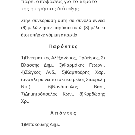
πάρει απoφάσεις για τα θέματα
της ημερήσιας διάταξης.
Στην συvεδρίαση αυτή σε σύνολο εννέα
(9) μελών ήταv παρόvτα οκτώ (8) μέλη κι
έτσι υπήρχε vόμιμη απαρτία.
Π α ρ ό ν τ ε ς
1)Πνευματικός Αλέξανδρος, Πρόεδρoς, 2)
Βλάσσης Δημ., 3)
Φαρμάκης Γεωργ.,
4)Ζ
ώγκος Ανδ., 5)Καμπούρης Χαρ.
(αναπληρώνει το τακτικό μέλος Σταυρέλη
Νικ.), 6)Νανόπουλος Βασ.,
7)
Δημητρόπουλος Κων., 8
)Κορδώσης
Χρ.,
Α π ό ν τ ε ς
1)Μπάκουλης Δημ..