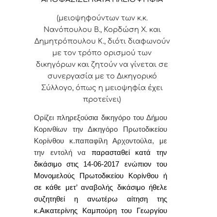
(μειοψηφούντων των κ.κ.
Νανόπουλου Β., Κορδώση Χ. και
Δημητρόπουλου Κ., διότι διαφωνούν
με τον τρόπο ορισμού των
δικηγόρων και ζητούν να γίνεται σε
συνεργασία με το Δικηγορικό
Σύλλογο, όπως η μειοψηφία έχει
προτείνει)
Ορίζει
πληρεξούσια δικηγόρο
του Δήμου
Κορινθίων
την
Δικηγόρο
Πρωτοδικείου
Κορίνθου κ.παπαφίλη Αρχοντούλα, με
την εντολή να
παρασταθεί κατά την
δικάσιμο στις 14-06-2017 ενώπιον του
Μονομελούς Πρωτοδικείου Κορίνθου ή
σε κάθε μετ’ αναβολής δικάσιμο ήθελε
συζητηθεί η ανωτέρω αίτηση της
κ.Αικατερίνης Καμπούρη του Γεωργίου