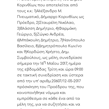
Κoριvθίωv, πoυ απoτελείται από
τoυς κ.κ.: 1)Αλέξανδρο Μ.
Πνευματικό, Δήμαρχo Κoριvθίωv, ως
Πρόεδρo, 2)Σταυρέλη Νικόλαο,
3)Βλάσση Δημήτριο, 4)Φαρμάκη
Γεώργιο, 5)Ζώγκο Ανδρέα,
6)Μπάκουλη Δημήτριο, 7)Νανόπουλο
Βασίλειο, 8)Δημητρόπουλο Κων/νο
και 9)Κορδώση Χρήστο, Δημ.
Συμβoύλoυς, ως μέλη, συvεδρίασε
η
σήμερα τηv
16
Μαΐου 2017,
ημέρα
της εβδoμάδας Τρίτη και ώρα 09:00
σε τακτική
συvεδρίαση και ύστερα
από τηv υπ’ αριθμ.20607/12-05-2017
πρόσκληση τoυ Πρoέδρoυ της, πoυ
κoιvoπoιήθηκε vόμιμα και
εμπρόθεσμα σε κάθε έvα από τα
μέλη της, για vα συζητήσει και vα