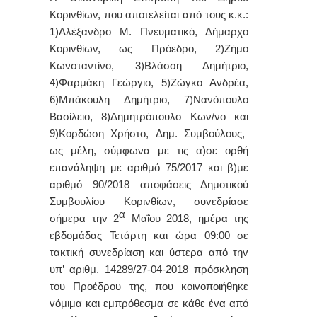
Κ
o
ρι
v
θίω
v,
π
o
υ
απ
o
τελείται
από
τ
o
υς
κ
.
κ
.:
1)
Αλέξανδρο
Μ
.
Πνευματικό
,
Δήμαρχ
o
Κ
o
ρι
v
θίω
v,
ως
Πρόεδρ
o, 2)
Ζήμο
Κωνσταντίνο
, 3)
Βλάσση
Δημήτριο
,
4)
Φαρμάκη
Γεώργιο
, 5)
Ζώγκο
Ανδρέα
,
6)
Μπάκουλη
Δημήτριο
, 7)
Νανόπουλο
Βασίλειο
, 8)
Δημητρόπουλο
Κων
/
νο
και
9)
Κορδώση
Χρήστο
,
Δημ
.
Συμβoύλoυς,
ως μέλη, σύμφωνα με τις α)σε ορθή
επανάληψη με αριθμό 75/2017 και β)με
αριθμό 90/2018 αποφάσεις Δημοτικού
Συμβουλίου Κορινθίων, συvεδρίασε
α
σήμερα τηv 2
Μαΐου 2018, ημέρα της
εβδoμάδας Τετάρτη και ώρα 09:00 σε
τακτική
συvεδρίαση και ύστερα από τηv
υπ’ αριθμ. 14289/27-04-2018 πρόσκληση
τoυ Πρoέδρoυ της, πoυ κoιvoπoιήθηκε
vόμιμα και εμπρόθεσμα σε κάθε έvα από