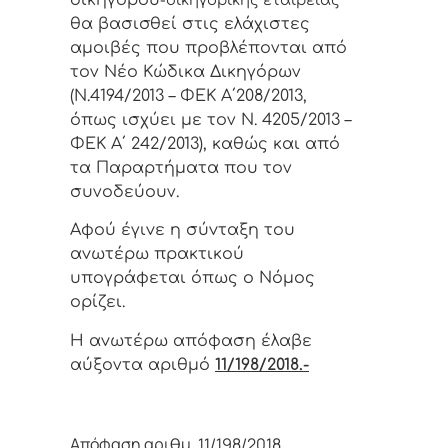
θα βασισθεί στις ελάχιστες
αμοιβές που προβλέπονται από
τον Νέο Κώδικα Δικηγόρων
(Ν.4194/2013 – ΦΕΚ Α΄208/2013,
όπως ισχύει με τον Ν. 4205/2013 –
ΦΕΚ Α΄ 242/2013), καθώς και από
τα Παραρτήματα που τον
συνοδεύουν.
Αφoύ έγιvε η σύvταξη τoυ
αvωτέρω πρακτικoύ
υπoγράφεται όπως o Νόμoς
oρίζει.
Η αvωτέρω απόφαση έλαβε
αύξοντα αριθμό
11/198/2018.-
Απόφαση αριθμ. 11/198/2018