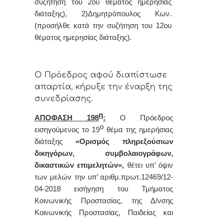
συζήτηση του 2ου θέματος ημερησίας
διάταξης)
, 2)Δημητρόπουλος Κων.
(
προσήλθε κατά την συζήτηση του 12ου
θέματος ημερησίας διάταξης).
Ο Πρόεδρος αφού διαπίστωσε
απαρτία, κήρυξε την έναρξη της
συνεδρίασης.
η
ΑΠΟΦΑΣΗ 198
:
Ο Πρόεδρος
ο
εισηγούμενος το 19
θέμα
της ημερήσιας
διάταξης
«Ορισμός πληρεξούσιων
δικηγόρων, συμβολαιογράφων,
δικαστικών επιμελητών»,
θέτει υπ’ όψιν
των μελών την υπ’ αριθμ.πρωτ.12469/12-
04-2018 εισήγηση του Τμήματος
Κοινωνικής Προστασίας, της Δ/νσης
Κοινωνικής Προστασίας, Παιδείας και