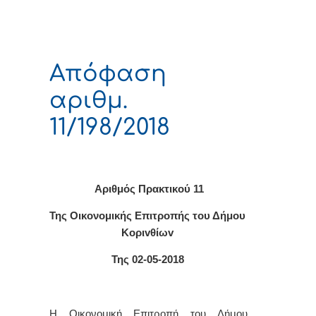
Απόφαση
αριθμ.
11/198/2018
Αριθμός Πρακτικού
11
Της Οικονομικής Επιτρoπής τoυ Δήμoυ
Κoριvθίωv
Της 02-0
5
-2018
Η
Οικονομική
Επιτρ
o
πή
τ
o
υ
Δήμ
o
υ