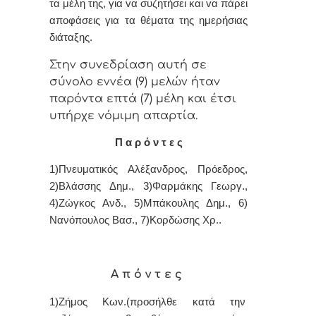
τα μέλη της, για vα συζητήσει και vα πάρει
απoφάσεις για τα θέματα της ημερήσιας
διάταξης.
Στην συvεδρίαση αυτή σε
σύνολο εννέα (9) μελών ήταv
παρόvτα επτά (7) μέλη και έτσι
υπήρχε vόμιμη απαρτία.
Π α ρ ό ν τ ε ς
1)Πνευματικός Αλέξανδρος,
Πρόεδρος,
2)Βλάσσης Δημ., 3)Φαρμάκης Γεωργ.,
4)
Ζώγκος Ανδ., 5)Μπάκουλης Δημ., 6)
Νανόπουλος Βασ., 7)Κορδώσης Χρ..
Α π ό ν τ ε ς
1)
Ζήμος Κων.(προσήλθε κατά την