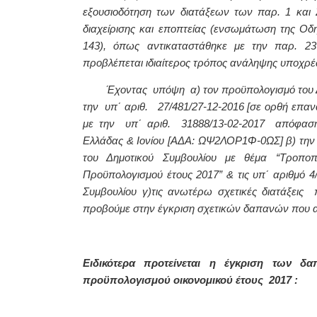
εξουσιοδότηση των διατάξεων των παρ. 1 και 
διαχείρισης και εποπτείας (ενσωμάτωση της Οδηγ
143), όπως αντικαταστάθηκε με την παρ. 23
προβλέπεται ιδιαίτερος τρόπος ανάληψης υποχρέ
Έχοντας υπόψη α)
τον προϋπολογισμό του 
την
υπ΄ αριθ. 27/481/27-12-2016 [σε ορθή επα
με την υπ΄ αριθ. 31888/13-02-2017 απόφαση 
Ελλάδας & Ιονίου [ΑΔΑ: ΩΨ2ΛΟΡ1Φ-0ΩΣ]
β) την
του Δημοτικού Συμβουλίου με θέμα “Τροποπ
Προϋπολογισμού έτους 2017” & τις υπ΄ αριθμό 4
Συμβουλίου γ)τις ανωτέρω σχετικές διατάξεις
προβούμε στην έγκριση σχετικών δαπανών που α
Ειδικότερα προτείνεται η έγκριση των 
προϋπολογισμού οικονομικού έτους 2017 :