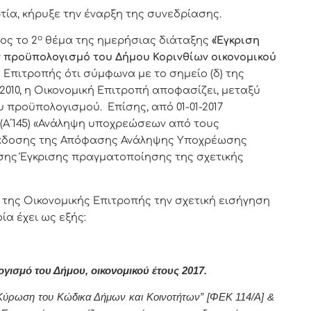
α, κήρυξε την έναρξη της συνεδρίασης.
ο
ος το 2
θέμα της ημερήσιας διάταξης
«Έγκριση
 προϋπολογισμό του Δήμου Κορινθίων οικονομικού
ς Επιτροπής ότι σύμφωνα με το σημείο (δ) της
2010, η Οικονομική Επιτροπή αποφασίζει, μεταξύ
 προϋπολογισμού. Επίσης, από 01-01-2017
6 (Α΄145) «Ανάληψη υποχρεώσεων από τους
έκδοσης της Απόφασης Ανάληψης Υποχρέωσης
σης Έγκρισης πραγματοποίησης της σχετικής
 της Οικονομικής Επιτροπής την σχετική εισήγηση
α έχει ως εξής:
σμό του Δήμου, οικονομικού έτους 2017.
Κύρωση του Κώδικα Δήμων και Κοινοτήτων” [ΦΕΚ 114/Α] &