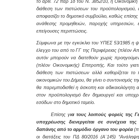
το αρθ. 72 παρ 1δ του Ν. 3852/10, η Οικονομικ
διάθεση των πιστώσεων του προϋπολογισμού, ε
αποφασίζει το δημοτικό συμβούλιο, καθώς επίσης 
ανάθεσης προμηθειών, παροχής υπηρεσιών, ε
επείγουσες περιπτώσεις.
Σύμφωνα με την εγκύκλιο του ΥΠΕΣ 53/1985 η ψή
έλεγχο του από το ΓΓ της Περιφέρειας (πλέον Απ
αυτόν μπορούν να διατεθούν χωρίς προηγούμεν
(πλέον Οικονομικής) Επιτροπής. Και τούτο για
διάθεση των πιστώσεων αλλά καθορίζεται το 
οικονομικών του Δήμου, θα γίνει ο συντονισμός τ
θα παρεμποδισθεί η άσκοπη και αδικαιολόγητη
στον προϋπολογισμό δεν δημιουργεί και υποχ
εσόδων στο δημοτικό ταμείο.
Επίσης γ
ια τους λοιπούς φορείς της 
υποχρέωσης διενεργείται σε συνέχεια τη
δαπάνης από το αρμόδιο όργανο του φορέα
(π
οι διατάξεις του ΠΔ 80/2016 (Α΄145) “Ανάλη