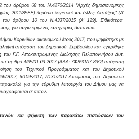
2 του άρθρου 68 του Ν.4270/2014 “Αρχές δημοσιονομικής
ίας 2011/85ΕΕ)-δημόσιο λογιστικό και άλλες διατάξεις” (Α’
 του άρθρου 10 του Ν.4337/2015 (Α’ 129). Ειδικότερα
ωσης για συγκεκριμένες κατηγορίες δαπανών.
Δήμου Κορινθίων οικονομικού έτους 2017,
που ψηφίστηκε με
νάληψη]
απόφαση
του Δημοτικού Συμβουλίου και εγκρίθηκε
του Γ.Γ. Αποκεντρωμένης Διοίκησης Πελοποννήσου Δυτ.
 υπ’ αριθμό 4/65/01-03-2017 [ΑΔΑ: 7Φ89ΩΛ7-83Ω] απόφαση
οίηση του Τεχνικού Προγράμματος και του Δημοτικού
/66/2017, 6/109/2017, 7/131/2017 Αποφάσεις του Δημοτικού
 παρακαλώ για την εύρυθμη λειτουργία του Δήμου μας να
ναγράφονται σ’ αυτόν.
δαπανών και ψήφιση των παρακάτω πιστώσεων του