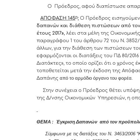
Ο Πρόεδρος, αφού διαπίστωσε απαρτί
η
ΑΠΟΦΑΣΗ 145
:
Ο Πρόεδρος εισηγούμεν
δαπανών και διάθεση πιστώσεων από τον
έτους 2017»,
λέει στα μέλη της Οικονομική
παραγράφου 1 του άρθρου 72 του Ν. 3852/
άλλων, για την διάθεση των πιστώσεων του
εφαρμόζονται οι διατάξεις του ΠΔ 80/201
Διατάκτες», το οποίο ορίζει ότι
ο χρόνος 
τοποθετείται μετά την έκδοση της Απόφα
Δαπάνης
από το αρμόδιο όργανο του φορέα
.
Σ
την συνέχεια ο Πρόεδρος θέτει υπόψη
της Δ/νσης Οικονομικών Υπηρεσιών, η οποί
ΘΕΜΑ : Έγκριση Δαπανών από τον προϋπολογι
Σύμφωνα με τις διατάξεις του Ν. 3463/2006 “