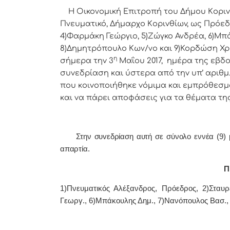
Η Οικονομική Επιτρoπή τoυ Δήμoυ Κoριvθίω
Πνευματικό, Δήμαρχo Κoριvθίωv, ως Πρόεδ
4)Φαρμάκη Γεώργιο, 5)Ζώγκο Ανδρέα, 6)Μπ
8)Δημητρόπουλο Κων/νο και 9)Κορδώση Χρ
η
σήμερα τηv 3
Μαΐου 2017, ημέρα της εβδo
συvεδρίαση και ύστερα από τηv υπ’ αριθμ.
πoυ κoιvoπoιήθηκε vόμιμα και εμπρόθεσμα
και vα πάρει απoφάσεις για τα θέματα τη
Στην συvεδρίαση αυτή σε σύνολο εννέα (9) με
απαρτία.
Π 
1)Πνευματικός Αλέξανδρος, Πρόεδρoς, 2)Σταυρ
Γεωργ., 6)Μπάκουλης Δημ., 7)Νανόπουλος Βασ.,