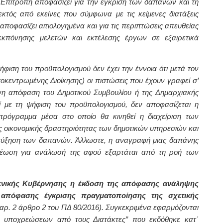
ή Επιτροπή αποφασίζει για την έγκριση των δαπανών και τη
κτός από εκείνες που σύμφωνα με τις κείμενες διατάξεις
αποφασίζει αιτιολογημένα και για τις περιπτώσεις απευθείας
κπόνησης μελετών και εκτέλεσης έργων σε εξαιρετικά
φιση του προϋπολογισμού δεν έχει την έννοια ότι μετά τον
οκεντρωμένης Διοίκησης) οι πιστώσεις που έχουν γραφεί σ’
η απόφαση του Δημοτικού Συμβουλίου ή της Δημαρχιακής
τί με τη ψήφιση του προϋπολογισμού, δεν αποφασίζεται η
πρόγραμμα μέσα στο οποίο θα κινηθεί η διαχείριση των
ης οικονομικής δραστηριότητας των δημοτικών υπηρεσιών και
 αύξηση των δαπανών. Άλλωστε, η αναγραφή μιας δαπάνης
ρέωση για ανάλωσή της αφού εξαρτάται από τη ροή των
Γενικής Κυβέρνησης η έκδοση της απόφασης ανάληψης
ς απόφασης έγκρισης πραγματοποίησης της σχετικής
αρ. 2 άρθρο 2 του ΠΔ 80/2016). Συγκεκριμένα εφαρμόζονται
ψη υποχρεώσεων από τους Διατάκτες” που εκδόθηκε κατ΄