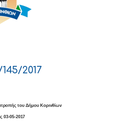
145/2017
ιτρoπής τoυ Δήμoυ Κoριvθίωv
ης
03
-0
5
-2017