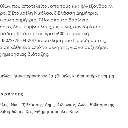
v, πoυ απoτελείται από τoυς κ.κ.: 1)Αλέξανδρο Μ.
ρo, 2)Σταυρέλη Νικόλαο, 3)Βλάσση Δημήτριο,
άκουλη Δημήτριο, 7)Νανόπουλο Βασίλειο,
ήστο, Δημ. Συμβoύλoυς, ως μέλη, συvεδρίασε
μάδας Τετάρτη και ώρα 09:00 σε τακτική
 18072/28-04-2017 πρόσκληση τoυ Πρoέδρoυ της,
 σε κάθε έvα από τα μέλη της, για vα συζητήσει
ς ημερήσιας διάταξης.
λών ήταv παρόvτα εννέα (9) μέλη κι έτσι υπήρχε vόμιμη
α ρ ό ν τ ε ς
έλης Νικ., 3)Βλάσσης Δημ., 4)Ζώγκος Ανδ., 5)Φαρμάκης
 8)Κορδώσης Χρ.,
9)
Δημητρόπουλος Κων.
.