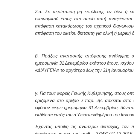
2.α. Σε περίπτωση μη εκτέλεσης εν όλω ή ε
οικονομικού έτους στο οποίο αυτή αναφέρεται
απόφαση κατακύρωσης του σχετικού διαγωνισμο
απόφαση του οικείου διατάκτη για ολική ή μερική
β. Πράξεις ανατροπής απόφασης ανάληψης υπ
ημερομηνία 31 Δεκεμβρίου εκάστου έτους, ισχύο
«ΔΙΑΥΓΕΙΑ» το αργότερο έως την 31η Ιανουαρίου 
γ. Για τους φορείς Γενικής Κυβέρνησης, στους ο
οριζόμενα στο άρθρο 2 παρ. 2β, ασκείται από
εφόσον φέρει ημερομηνία 31 Δεκεμβρίου, δύνατα
εκδίδεται εντός του α’ δεκαπενθημέρου του Ιανου
Έχοντας υπόψη τις ανωτέρω διατάξεις, τον 
ψηφίστηκε με την
υπ΄ αριθ. 27/481/27-12-2016