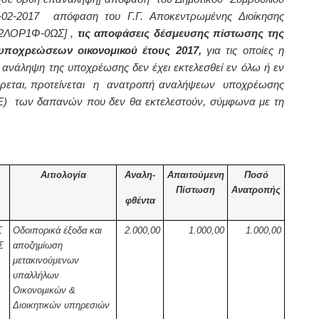
02-2017 απόφαση του Γ.Γ. Αποκεντρωμένης Διοίκησης
Ψ2ΛΟΡ1Φ-0ΩΣ]
,
τις
αποφάσεις δέσμευσης πίστωσης της
 υποχρεώσεων οικονομικού έτους 2017,
για τις οποίες η
η ανάληψη της υποχρέωσης δεν έχει εκτελεσθεί εν όλω ή εν
αφέρεται, προτείνεται η ανατροπή αναλήψεων υποχρέωσης
) των δαπανών που δεν θα εκτελεστούν, σύμφωνα με τη
Αιτιολογία
Αναλη-
Απαιτούμενη
Ποσό
Πίστωση
Ανατροπής
φθέντα
Σ
Οδοιπορικά έξοδα και
2.000,00
1.000,00
1.000,00
Σ
αποζημίωση
μετακινούμενων
υπαλλήλων
Οικονομικών &
Διοικητικών υπηρεσιών