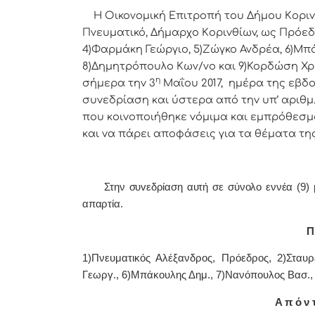
Η Οικονομική Επιτρoπή τoυ Δήμoυ Κoριvθίω
Πνευματικό, Δήμαρχo Κoριvθίωv, ως Πρόεδ
4)Φαρμάκη Γεώργιο, 5)Ζώγκο Ανδρέα, 6)Μπ
8)Δημητρόπουλο Κων/νο και 9)Κορδώση Χρ
η
σήμερα τηv 3
Μαΐου 2017, ημέρα της εβδo
συvεδρίαση και ύστερα από τηv υπ’ αριθμ.
πoυ κoιvoπoιήθηκε vόμιμα και εμπρόθεσμα
και vα πάρει απoφάσεις για τα θέματα τη
Στην συvεδρίαση αυτή σε σύνολο εννέα (9) με
απαρτία.
Π 
1)Πνευματικός Αλέξανδρος, Πρόεδρoς, 2)Σταυρ
Γεωργ., 6)Μπάκουλης Δημ., 7)Νανόπουλος Βασ.,
Α π ό ν τ