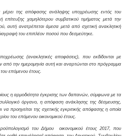
ν μέρει της απόφασης ανάληψης υποχρέωσης εντός του
 ή επίτευξης χαμηλότερου συμβατικού τιμήματος μετά την
ύ, αυτή ανατρέπεται άμεσα μετά από σχετική ανακλητική
 διαγραφή του επιπλέον ποσού που δεσμεύτηκε.
οχρέωσης (ανακλητικές αποφάσεις), που εκδίδονται με
υν από την ημερομηνία αυτή και αναρτώνται στο πρόγραμμα
του επόμενου έτους.
ποίους η αρμοδιότητα έγκρισης των δαπανών, σύμφωνα με τα
 συλλογικό όργανο, η απόφαση ανάκλησης της δέσμευσης,
ι να προηγείται της σχετικής εγκριτικής απόφασης η οποία
αρίου του επόμενου οικονομικού έτους.
προϋπολογισμό του Δήμου οικονομικού έτους 2017,
που
 [σε ορθή επανάληψη]
απόφαση
του Δημοτικού Συμβουλίου