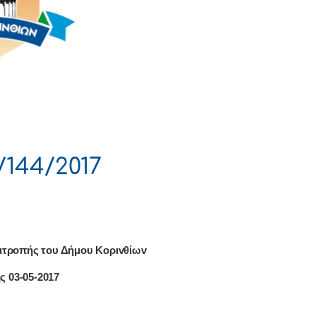
144/2017
ιτρoπής τoυ Δήμoυ Κoριvθίωv
ς 03-05-2017