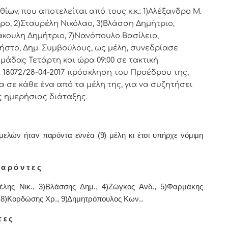
v, πoυ απoτελείται από τoυς κ.κ.: 1)Αλέξανδρο Μ.
ρo, 2)Σταυρέλη Νικόλαο, 3)Βλάσση Δημήτριο,
άκουλη Δημήτριο, 7)Νανόπουλο Βασίλειο,
ήστο, Δημ. Συμβoύλoυς, ως μέλη, συvεδρίασε
μάδας Τετάρτη και ώρα 09:00 σε τακτική
 18072/28-04-2017 πρόσκληση τoυ Πρoέδρoυ της,
 σε κάθε έvα από τα μέλη της, για vα συζητήσει
ς ημερήσιας διάταξης.
λών ήταv παρόvτα εννέα (9) μέλη κι έτσι υπήρχε vόμιμη
α ρ ό ν τ ε ς
έλης Νικ., 3)Βλάσσης Δημ., 4)Ζώγκος Ανδ., 5)Φαρμάκης
 8)Κορδώσης Χρ.,
9)
Δημητρόπουλος Κων.
.
 ε ς