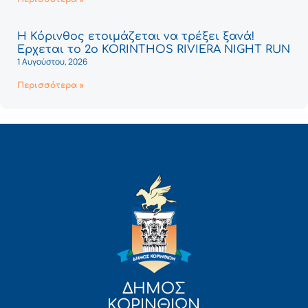
Η Κόρινθος ετοιμάζεται να τρέξει ξανά!
Έρχεται το 2ο KORINTHOS RIVIERA NIGHT RUN
1 Αυγούστου, 2026
Περισσότερα »
ΔΗΜΟΣ
ΚΟΡΙΝΘΙΩΝ