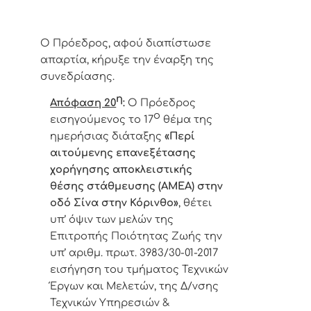
Ο Πρόεδρος, αφού διαπίστωσε
απαρτία, κήρυξε την έναρξη της
συνεδρίασης.
η
Απόφαση 20
:
Ο Πρόεδρος
ο
εισηγούμενος το 17
θέμα της
ημερήσιας διάταξης
«
Περί
αιτούμενης επανεξέτασης
χορήγησης αποκλειστικής
θέσης στάθμευσης (ΑΜΕΑ) στην
οδό Σίνα στην Κόρινθο
»
,
θέτει
υπ’ όψιν των μελών της
Επιτροπής Ποιότητας Ζωής την
υπ’ αριθμ. πρωτ. 3983/30-01-2017
εισήγηση του τμήματος Τεχνικών
Έργων και Μελετών, της Δ/νσης
Τεχνικών Υπηρεσιών &