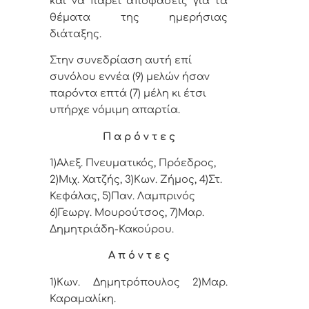
και να πάρει αποφάσεις για τα
θέματα της ημερήσιας
διάταξης.
Στην συνεδρίαση αυτή επί
συνόλου εννέα (9) μελών ήσαν
παρόντα επτά (7) μέλη κι έτσι
υπήρχε νόμιμη απαρτία.
Π α ρ ό ν τ ε ς
1)Αλεξ. Πνευματικός, Πρόεδρος,
2)
Μιχ. Χατζής, 3)
Κων. Ζήμος, 4)
Στ.
Κεφάλας,
5)
Παν. Λαμπρινός
6)Γεωργ. Μουρούτσος, 7)Μαρ.
Δημητριάδη-Κακούρου.
Α π ό ν τ ε ς
1)
Κων. Δημητρόπουλος
2)Μαρ.
Καραμαλίκη.