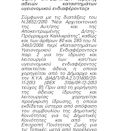
αδειών καταστημάτων
υγειονομικού ενδιαφέροντος»
Σύμφωνα με τις διατάξεις του
Ν.3852/2010 “Νέα Αρχιτεκτονική
της Αυτ/σης και της
Αποκεντρωμένης Δ/σης-
Πρόγραμμα Καλλικράτης”, καθώς
και των άρθρων 80 και 285 του Ν.
3463/2006 περί «Καταστημάτων
Υγειονομικού Ενδιαφέροντος»
παρ. 2 για την ίδρυση και
λειτουργία των κατ/των
υγειονομικού ενδιαφέροντος
απαιτείται άδεια, η οποία
χορηγείται από το Δήμαρχο και
την Κ.Υ.Α. ΔΙΑΔΠ/Φ.Α.2.1/31600/20-
11-2013 (ΦΕΚ 3106/09-12-2013
τεύχος Β’). Πριν από τη χορήγηση
της άδειας ίδρυσης και
λειτουργίας χορηγείται
προέγκριση ίδρυσης, η οποία
εκδίδεται ύστερα από απόφαση
του συμβουλίου της Δημοτικής
Κοινότητας για τις Δημοτικές
Κοινότητες και από την
Επιτροπή Ποιότητας Ζωής για
τις Τοπικές, μετά από προέλεγχο