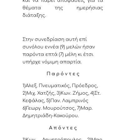
και να πάρει αποφάσεις για τα
θέματα της ημερήσιας
διάταξης.
Στην συνεδρίαση αυτή επί
συνόλου εννέα (9) μελών ήσαν
παρόντα επτά (7) μέλη κι έτσι
υπήρχε νόμιμη απαρτία.
Π α ρ ό ν τ ε ς
1)Αλεξ. Πνευματικός, Πρόεδρος,
2)
Μιχ. Χατζής, 3)
Κων. Ζήμος, 4)
Στ.
Κεφάλας,
5)
Παν. Λαμπρινός
6)Γεωργ. Μουρούτσος, 7)Μαρ.
Δημητριάδη-Κακούρου.
Α π ό ν τ ε ς
1)
Κων. Δημητρόπουλος
2)Μαρ.