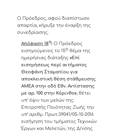
Ο Πρόεδρος, αφού διαπίστωσε
απαρτία, κήρυξε την έναρξη της
συνεδρίασης.
η
Απόφαση 18
:
Ο Πρόεδρος
ο
εισηγούμενος το 15
θέμα της
ημερήσιας διάταξης
«
Επί
εισηγήσεως περί αιτήματος
Θεοφάνη Σταματίου για
αποκλειστική θέση στάθμευσης
ΑΜΕΑ στην οδό Εθν. Αντίστασης
με αρ. 100 στην Κόρινθο
»
,
θέτει
υπ’ όψιν των μελών της
Επιτροπής Ποιότητας Ζωής την
υπ’ αριθμ. Πρωτ.39041/05-10-2016
εισήγηση του τμήματος Τεχνικών
Έργων και Μελετών, της Δ/νσης