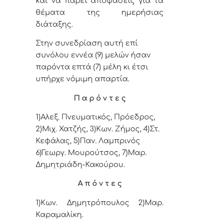
και να πάρει αποφάσεις για τα
θέματα της ημερήσιας
διάταξης.
Στην συνεδρίαση αυτή επί
συνόλου εννέα (9) μελών ήσαν
παρόντα επτά (7) μέλη κι έτσι
υπήρχε νόμιμη απαρτία.
Π α ρ ό ν τ ε ς
1)Αλεξ. Πνευματικός, Πρόεδρος,
2)
Μιχ. Χατζής, 3)
Κων. Ζήμος, 4)
Στ.
Κεφάλας,
5)
Παν. Λαμπρινός
6)Γεωργ. Μουρούτσος, 7)Μαρ.
Δημητριάδη-Κακούρου.
Α π ό ν τ ε ς
1)
Κων. Δημητρόπουλος
2)Μαρ.
Καραμαλίκη.