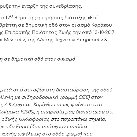
ρυξε την έναρξη της συνεδρίασης.
ο
ο 12
θέμα της ημερήσιας διάταξης
«
Επί
θρέπτη σε δημοτική οδό στον οικισμό Κοράκου
της Επιτροπής Ποιότητας Ζωής την από 13-10-2017
ι Μελετών, της Δ/νσης Τεχνικών Υπηρεσιών &
 σε δημοτική οδό στον οικισμό
 μετά από αυτοψία στη διασταύρωση της οδού
λληλη με σιδηροδρομική γραμμή ΟΣΕ) στον
ς Δ.Κ.Αρχαίας Κορίνθου όπως φαίνεται στο
μακα 1:2000), η υπηρεσία μας διαπίστωσε ότι
 οδικής κυκλοφορίας
στο παραπάνω σημείο,
την οδό Ευριπίδου υπάρχουν εμπόδια
υ κοινής ωφέλειας στο οδόστρωμα) που