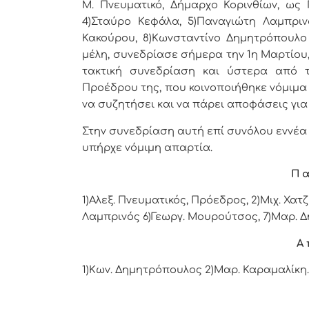
Μ. Πνευματικό, Δήμαρχο Κορινθίων, ως 
4)Σταύρο Κεφάλα, 5)Παναγιώτη Λαμπριν
Κακούρου, 8)Κωνσταντίνο Δημητρόπουλο 
μέλη, συνεδρίασε σήμερα την 1η Μαρτίου
τακτική συνεδρίαση και ύστερα από τη
Προέδρου της, που κοινοποιήθηκε νόμιμα 
να συζητήσει και να πάρει αποφάσεις για
Στην συνεδρίαση αυτή επί συνόλου εννέα (
υπήρχε νόμιμη απαρτία.
Π α
1)Αλεξ. Πνευματικός, Πρόεδρος, 2)
Μιχ. Χατζ
Λαμπρινός
6)Γεωργ. Μουρούτσος, 7)Μαρ.
Δ
Α 
1)
Κων. Δημητρόπουλος
2)Μαρ. Καραμαλίκη