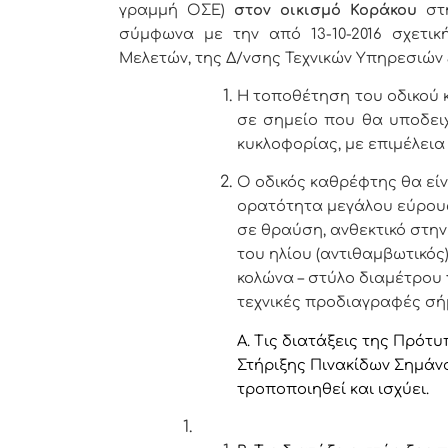
γραμμή ΟΣΕ)
στον οικισμό Κοράκου
στ
σύμφωνα με την από 13-10-2016 σχετι
Μελετών, της Δ/νσης Τεχνικών Υπηρεσιών
Η τοποθέτηση του οδικού 
σε σημείο που θα υποδειχ
κυκλοφορίας, με επιμέλει
O οδικός καθρέφτης θα εί
ορατότητα μεγάλου εύρους
σε θραύση, ανθεκτικό στην
του ηλίου (αντιθαμβωτικός)
κολώνα – στύλο διαμέτρου
τεχνικές προδιαγραφές σή
Α. Τις διατάξεις της Πρό
Στήριξης Πινακίδων Σημάνσ
τροποποιηθεί και ισχύει.