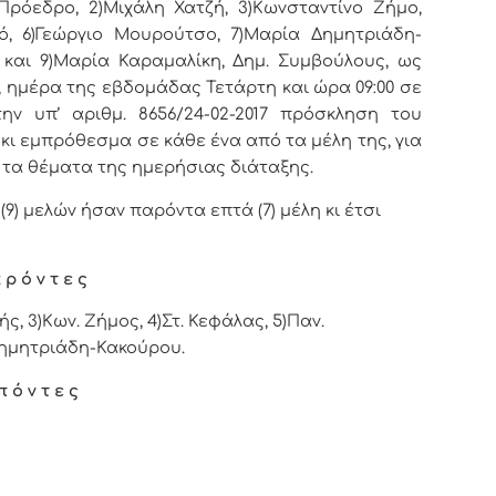
Πρόεδρο, 2)Μιχάλη Χατζή, 3)Κωνσταντίνο Ζήμο,
ό, 6)Γεώργιο Μουρούτσο, 7)Μαρία Δημητριάδη-
και 9)Μαρία Καραμαλίκη, Δημ. Συμβούλους, ως
, ημέρα της εβδομάδας Τετάρτη και ώρα 09:00 σε
ν υπ’ αριθμ. 8656/24-02-2017 πρόσκληση του
κι εμπρόθεσμα σε κάθε ένα από τα μέλη της, για
 τα θέματα της ημερήσιας διάταξης.
9) μελών ήσαν παρόντα επτά (7) μέλη κι έτσι
 ρ ό ν τ ε ς
ής, 3)
Κων. Ζήμος, 4)
Στ. Κεφάλας,
5)
Παν.
ημητριάδη-Κακούρου.
π ό ν τ ε ς
.