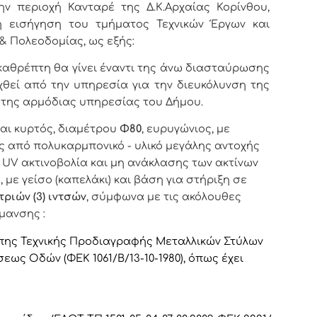
ην περιοχή Κανταρέ της Δ.Κ.Αρχαίας Κορίνθου,
κή εισήγηση
του τμήματος Τεχνικών Έργων και
 & Πολεοδομίας,
ως εξής:
καθρέπτη θα γίνει έναντι της άνω διασταύρωσης
θεί από την υπηρεσία για την διευκόλυνση της
α της αρμόδιας υπηρεσίας του Δήμου.
ναι κυρτός, διαμέτρου
Φ80
, ευρυγώνιος, με
 από πολυκαρμπονικό - υλικό μεγάλης αντοχής
 UV ακτινοβολία και μη ανάκλασης των ακτίνων
, με γείσο (καπελάκι) και βάση για στήριξη σε
τριών (3) ιντσών
, σύμφωνα με τις ακόλουθες
μανσης :
τυπης Τεχνικής Προδιαγραφής Μεταλλικών Στύλων
εως Οδών (ΦΕΚ 1061/Β/13-10-1980), όπως έχει