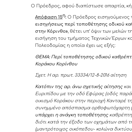
Ο Πρόεδρος, αφού διαπίστωσε απαρτία, κή
η
Απόφαση 15
:
Ο Πρόεδρος εισηγούμενος τ
εισηγήσεως περί τοποθέτησης οδικού κα
στην Κόρινθο
»
,
θέτει υπ’ όψιν των μελών 
εισήγηση του τμήματος Τεχνικών Έργων κα
Πολεοδομίας η οποία έχει ως εξής:
ΘΕΜΑ:
Π
ερί τοποθέτησης οδικού καθρέπτη
Κοράκου
Κορίνθου
Σχετ. Η αρ. πρωτ. 33334/12-8-2016 αίτηση
Κατόπιν της αρ. άνω σχετικής αίτησης
και
Ευριπίδου με την οδό Εφύρας (οδός παρά
οικισμό Κοράκου στην περιοχή Κανταρέ τη
συνημμένο απόσπασμα ορθοφωτόχαρτη (κλί
υπάρχει η ανάγκη
τοποθέτησης
καθρέπτη
διότι κατά την έξοδο των οχημάτων από 
(μαντρότοιχος οικόπεδου- κολώνα δικτύο