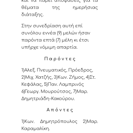
και να πάρει αποφάσεις για τα
θέματα της ημερήσιας
διάταξης.
Στην συνεδρίαση αυτή επί
συνόλου εννέα (9) μελών ήσαν
παρόντα επτά (7) μέλη κι έτσι
υπήρχε νόμιμη απαρτία.
Π α ρ ό ν τ ε ς
1)Αλεξ. Πνευματικός, Πρόεδρος,
2)
Μιχ. Χατζής, 3)
Κων. Ζήμος, 4)
Στ.
Κεφάλας,
5)
Παν. Λαμπρινός
6)Γεωργ. Μουρούτσος, 7)Μαρ.
Δημητριάδη-Κακούρου.
Α π ό ν τ ε ς
1)
Κων. Δημητρόπουλος
2)Μαρ.
Καραμαλίκη.