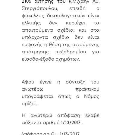
2106 αίτησης του κ.
Μιχαήλ Αθ.
Στεργιόπουλου
,
επειδή ο
φάκελλος δικαιολογητικών είναι
ελλιπής, δεν περιέχει τα
απαιτούμενα σχέδια, και στα
υπάρχοντα σχέδια δεν είναι
εμφανής η θέση της αιτούμενης
απότμησης πεζοδρομίου για
είσοδο-έξοδο οχημάτων.
Αφού έγινε η σύνταξη του
ανωτέρω πρακτικού
υπογράφεται όπως ο Νόμος
ορίζει.
Η ανωτέρω απόφαση έλαβε
αύξοντα αριθμό
1/13
/
2017 .
Απόφαση αριθμ. 1/13/2017