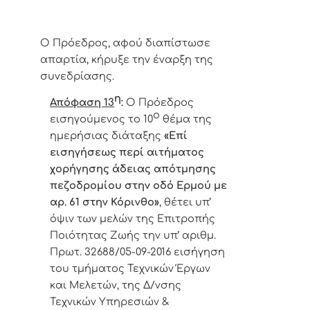
Ο Πρόεδρος, αφού διαπίστωσε
απαρτία, κήρυξε την έναρξη της
συνεδρίασης.
η
Απόφαση 13
:
Ο Πρόεδρος
ο
εισηγούμενος το 10
θέμα της
ημερήσιας διάταξης
«
Επί
εισηγήσεως περί
αιτήματος
χορήγησης άδειας απότμησης
πεζοδρομίου στην οδό Ερμού με
αρ. 61 στην Κόρινθο
»
,
θέτει υπ’
όψιν των μελών της Επιτροπής
Ποιότητας Ζωής την υπ’ αριθμ.
Πρωτ. 32688/05-09-2016 εισήγηση
του τμήματος Τεχνικών Έργων
και Μελετών, της Δ/νσης
Τεχνικών Υπηρεσιών &