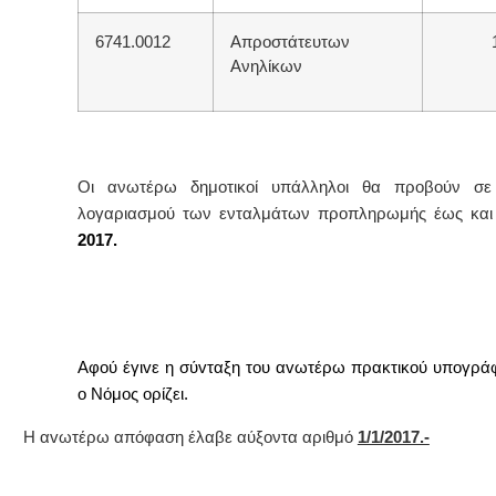
6741.0012
Απροστάτευτων
Ανηλίκων
Οι ανωτέρω δημοτικοί υπάλληλοι θα προβούν σε
λογαριασμού των ενταλμάτων προπληρωμής έως και
2017.
Α
φoύ έγιvε η σύvταξη τoυ αvωτέρω πρακτικoύ υπoγρά
o Νόμoς oρίζει.
Η αvωτέρω απόφαση έλαβε αύξοντα αριθμό
1/1/2017.-