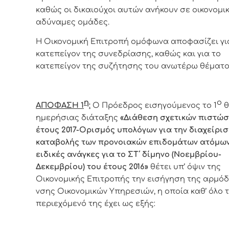
καθώς οι δικαιούχοι αυτών ανήκουν σε οικονομι
αδύναμες ομάδες.
Η Οικονομική Επιτροπή ομόφωνα αποφασίζει γι
κατεπείγον της συνεδρίασης, καθώς και για το
κατεπείγον της συζήτησης του ανωτέρω θέματο
η
ο
ΑΠΟΦΑΣΗ 1
:
Ο
Πρόεδρος
εισηγούμενος το 1
θ
ημερήσιας διάταξης
«
Διάθεση σχετικών πιστώ
έτους 2017-Ορισμός υπολόγων για την διαχείρισ
καταβολής των προνοιακών επιδομάτων ατόμων
ειδικές ανάγκες για το ΣΤ΄ δίμηνο (Νοεμβρίου-
Δεκεμβρίου) του έτους 2016
»
θέτει υπ’ όψιν της
Οικονομικής Επιτροπής την εισήγηση της αρμόδ
νσης Οικονομικών Υπηρεσιών, η οποία καθ’ όλο 
περιεχόμενό της έχει ως εξής: