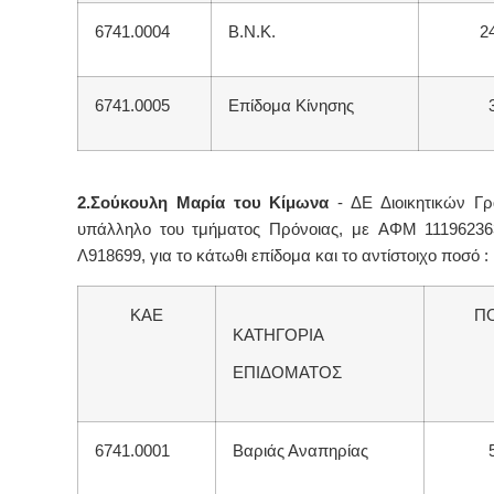
6741.0004
Β.Ν.Κ.
2
6741.0005
Επίδομα Κίνησης
2.Σούκουλη Μαρία του Κίμωνα
- ΔΕ Διοικητικών Γ
υπάλληλο του τμήματος Πρόνοιας, με
ΑΦΜ 111962363
Λ918699, για το κάτωθι επίδομα και το αντίστοιχο ποσό :
ΚΑΕ
Π
ΚΑΤΗΓΟΡΙΑ
ΕΠΙΔΟΜΑΤΟΣ
6741.0001
Βαριάς Αναπηρίας