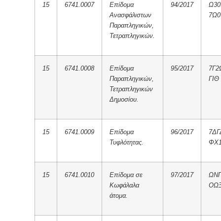
15
6741.0007
Επίδομα
94/2017
Ω30
Ανασφάλιστων
7Ω0
Παραπληγικών,
Τετραπληγικών.
15
6741.0008
Επίδομα
95/2017
7Γ2
Παραπληγικών,
ΓΙΘ
Τετραπληγικών
Δημοσίου.
15
6741.0009
Επίδομα
96/2017
7ΔΓ
Τυφλότητας.
ΦΧ
15
6741.0010
Επίδομα σε
97/2017
ΩΝΓ
Κωφάλαλα
ΟΩ
άτομα.