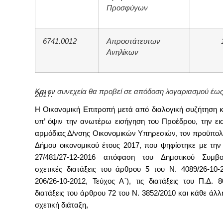
Προσφύγων
6741.0012
Απροστάτευτων
Ανηλίκων
Και εν συνεχεία θα προβεί σε απόδοση λογαριασμού έως
2017.
Η
Οικονομική Επιτροπή μετά από διαλογική συζήτηση κ
υπ’ όψιν την ανωτέρω εισήγηση του Προέδρου, την ει
αρμόδιας Δ/νσης Οικονομικών Υπηρεσιών, τον προϋπολ
Δήμου οικονομικού έτους 2017, που ψηφίστηκε με την 
27/481/27-12-2016 απόφαση του Δημοτικού Συμβου
σχετικές διατάξεις του άρθρου 5 του Ν. 4089/26-10
206/26-10-2012, Τεύχος Α΄)
,
τις διατάξεις του Π.Δ. 8
διατάξεις του άρθρου 72 του Ν. 3852/2010 και κάθε άλ
σχετική διάταξη,