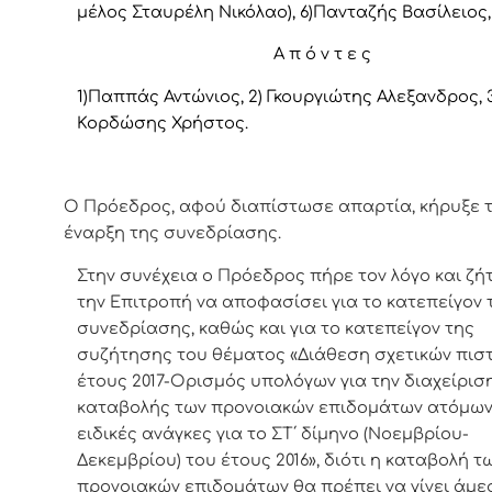
μέλος Σταυρέλη Νικόλαο), 6)Πανταζής Βασίλειος,
Α π ό ν τ ε ς
1)Παππάς Αντώνιος, 2) Γκουργιώτης Αλεξανδρος, 3
Κορδώσης Χρήστος.
Ο Πρόεδρος, αφού διαπίστωσε απαρτία, κήρυξε 
έναρξη της συνεδρίασης.
Στην συνέχεια ο Πρόεδρος πήρε τον λόγο και ζ
την Επιτροπή να αποφασίσει για το
κατεπείγον 
συνεδρίασης, καθώς και για το κατεπείγον της
συζήτησης του θέματος
«Διάθεση σχετικών πι
έτους 2017-Ορισμός υπολόγων για την διαχείρισ
καταβολής των προνοιακών επιδομάτων ατόμων
ειδικές ανάγκες για το ΣΤ΄ δίμηνο (Νοεμβρίου-
Δεκεμβρίου) του έτους 2016
»,
διότι η καταβολή τ
προνοιακών επιδομάτων θα πρέπει να γίνει άμε