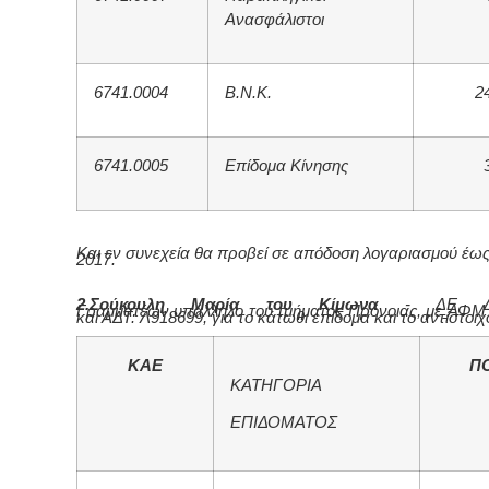
Ανασφάλιστοι
6741.0004
Β.Ν.Κ.
2
6741.0005
Επίδομα Κίνησης
Και εν συνεχεία θα προβεί σε απόδοση λογαριασμού έως
2017.
2.Σούκουλη Μαρία του Κίμωνα
- ΔΕ Διοι
Γραμματέων,υπάλληλο του τμήματος Πρόνοιας, με
ΑΦΜ 
και ΑΔΤ: Λ918699, για το κάτωθι επίδομα και το αντίστοιχ
ΚΑΕ
Π
ΚΑΤΗΓΟΡΙΑ
ΕΠΙΔΟΜΑΤΟΣ