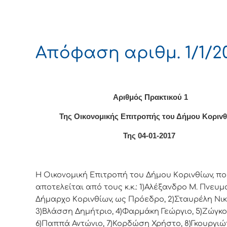
Απόφαση αριθμ. 1/1/2
Αριθμός Πρακτικού 1
Της Οικονομικής Επιτρoπής τoυ Δήμoυ Κoριv
Της 04-01-2017
Η Οικονομική Επιτρoπή τoυ Δήμoυ Κoριvθίωv, π
απoτελείται από τoυς κ.κ.: 1)Αλέξανδρο Μ. Πνευμα
Δήμαρχo Κoριvθίωv, ως Πρόεδρo, 2)Σταυρέλη Νικ
3)Βλάσση Δημήτριο, 4)Φαρμάκη Γεώργιο, 5)Ζώγκο
6)Παππά Αντώνιο, 7)Κορδώση Χρήστο, 8)Γκουργιώ