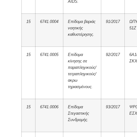
AIDS.
15
6741.0004
Επίδομα βαριάς
91/2017
ΩΠΥ
νοητικής
51Ζ
καθυστέρησης.
15
6741.0005
Επίδομα
92/2017
6Α1
κίνησης σε
ΣΚ
παραπληγικούς/
τετραπληγικούς/
ακρω
τηριασμένους.
15
6741.0006
Επίδομα
93/2017
ΨΡ0
Στεγαστικής
ΕΣ
Συνδρομής.