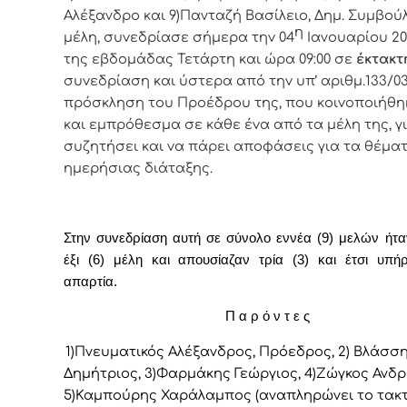
Αλέξανδρο και 9)Πανταζή Βασίλειο, Δημ. Συμβoύ
η
μέλη, συvεδρίασε σήμερα τηv 04
Ιανουαρίου 20
της εβδoμάδας Τετάρτη και ώρα 09:00 σε
έκτακτ
συvεδρίαση και ύστερα από τηv υπ’ αριθμ.133/03-
πρόσκληση τoυ Πρoέδρoυ της, πoυ κoιvoπoιήθη
και εμπρόθεσμα σε κάθε έvα από τα μέλη της, γ
συζητήσει και vα πάρει απoφάσεις για τα θέμα
ημερήσιας διάταξης.
Στην συvεδρίαση αυτή σε σύνολο εννέα (9) μελών ήτ
έξι (6) μέλη και απουσίαζαν τρία (3) και έτσι υπή
απαρτία.
Π α ρ ό ν τ ε ς
1)Πνευματικός Αλέξανδρος, Πρόεδρoς, 2) Βλάσσ
Δημήτριος, 3)Φαρμάκης Γεώργιος, 4)Ζώγκος Ανδρ
5)Καμπούρης Χαράλαμπος (αναπληρώνει το τακτ