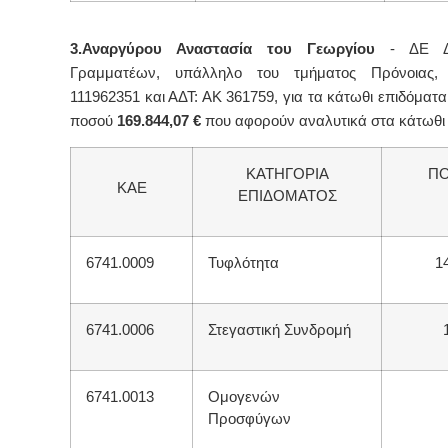
3.Αναργύρου Αναστασία του Γεωργίου
- ΔΕ Διο
Γραμματέων, υπάλληλο του τμήματος Πρόνοιας,
111962351 και ΑΔΤ: ΑΚ 361759, για τα κάτωθι επιδόματ
ποσού
169.844,07 €
που αφορούν αναλυτικά στα κάτωθι
ΚΑΤΗΓΟΡΙΑ
Π
ΚΑΕ
ΕΠΙΔΟΜΑΤΟΣ
6741.0009
Τυφλότητα
1
6741.0006
Στεγαστική Συνδρομή
6741.0013
Ομογενών
Προσφύγων