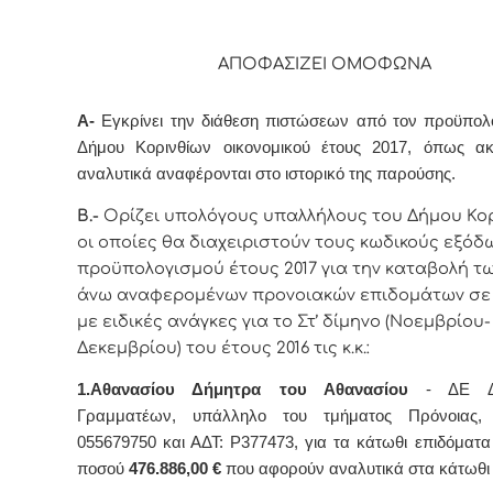
ΑΠΟΦΑΣΙΖΕΙ ΟΜΟΦΩΝΑ
Α-
Εγκρίνει την διάθεση π
ιστώσεων
από τον προϋπολο
Δήμου Κορινθίων οικονομικού έτους 2017, όπως ακ
αναλυτικά
αναφέρονται
στο ιστορικό της παρούσης.
Β.-
Ορίζει υπολόγους υπαλλήλους του Δήμου Κορ
οι οποί
ες
θα διαχειριστούν τους κωδικούς εξόδ
προϋπολογισμού έτους 2017 για την καταβολή τ
άνω αναφερομένων προνοιακών επιδομάτων σε
με ειδικές ανάγκες για το Στ’ δίμηνο (
Νοεμβρίου-
Δεκεμβρίου
) του έτους 2016 τις κ.κ.:
1.Αθανασίου Δήμητρα του Αθανασίου
- ΔΕ Διο
Γραμματέων, υπάλληλο του τμήματος Πρόνοιας,
055679750 και ΑΔΤ: Ρ377473, για τα κάτωθι επιδόματα
ποσού
476.886,00
€
που αφορούν αναλυτικά στα κάτωθι