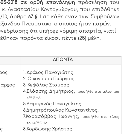
3-05-2018 σε ορθή επανάληψη
πρόσκληση του
κ. Αναστασίου Κοντογιώργου, που επιδόθηκε
/10, άρθρο 67 § 1 σε κάθε έναν των Συμβούλων
έξανδρο Πνευματικό, ο οποίος ήταν παρών.
νεδρίασης ότι υπήρχε νόμιμη απαρτία, γιατί
έθηκαν παρόντα είκοσι πέντε (25) μέλη,
ΑΠΟΝΤΑ
ρος
1
.
Δράκος Παναγιώτης
2. Οικονόμου Γεώργιος
μαρχος
3. Κεφάλας Σταύρος
4.Βλάσσης Δημήτριος,
προσήλθε στο τέλος του
ου
4
ΘΗΔ
5.Λαμπρινός Παναγιώτης
6.Δημητρόπουλος Κωνσταντίνος,
7.Καρασάββας Ιωάννης,
προσήλθε στο τέλος
ου
του 4
ΘΗΔ
ος
8.Κορδώσης Χρήστος