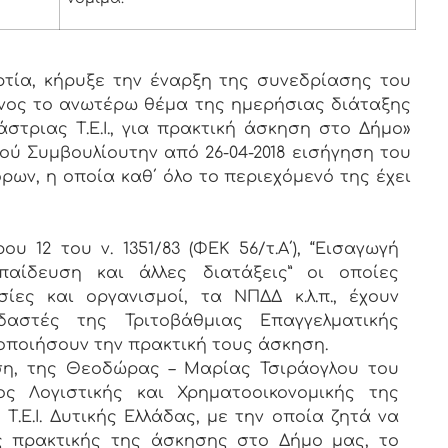
ία, κήρυξε την έναρξη της συνεδρίασης του
ενος το ανωτέρω θέμα της ημερήσιας διάταξης
στριας Τ.Ε.Ι., για πρακτική άσκηση στο Δήμο»
ύ Συμβουλίουτην από 26-04-2018 εισήγηση του
ων, η οποία καθ΄ όλο το περιεχόμενό της έχει
ου 12 του ν. 1351/83 (ΦΕΚ 56/τ.Α΄), “Εισαγωγή
αίδευση και άλλες διατάξεις” οι οποίες
ες και οργανισμοί, τα ΝΠΔΔ κ.λ.π., έχουν
αστές της Τριτοβάθμιας Επαγγελματικής
ποιήσουν την πρακτική τους άσκηση.
αίτηση, της Θεοδώρας – Μαρίας Τσιράογλου του
ς Λογιστικής και Χρηματοοικονομικής της
Τ.Ε.Ι. Δυτικής Ελλάδας, με την οποία ζητά να
ς πρακτικής της άσκησης στο Δήμο μας, το