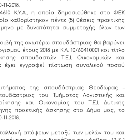
11-2018.
5/34610 Κ.Υ.Α., η οποία δημοσιεύθηκε στο ΦΕΚ
οποία καθορίστηκαν πέντε (5) θέσεις πρακτικής
ξάμηνο με δυνατότητα συμμετοχής όλων των
 αμοιβή της ανωτέρω σπουδάστριας θα βαρύνει
μού έτους 2018 με Κ.Α. 10/6041.0001 και τίτλο
κησης σπουδαστών Τ.Ε.Ι. Οικονομικών και
α έχει εγγραφεί πίστωση συνολικού ποσού
ιτήματος της σπουδάστριας Θεοδώρας –
πουδάστριας του Τμήματος Λογιστικής και
ίκησης και Οικονομίας του Τ.Ε.Ι. Δυτικής
ηνης πρακτικής άσκησης στο Δήμο μας, το
11-2018.
νταλλαγή απόψεων μεταξύ των μελών του και