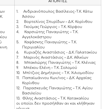
ΑΠΟΝΤΕΣ
ίων
1.
Ανδριανόπουλος Βασίλειος-Τ.Κ. Κάτω
Κ.
Άσσου
2.
Βορτελίνος Σπυρίδων – Δ.Κ. Κορίνθου
3.
Γκούμας Γεώργιος – Τ.Κ. Κόρφου
ίου
4.
Καρσιώτης Παναγιώτης – Τ.Κ.
αίου
Αγγελοκάστρου
ύ
5.
Καψάσκης Παναγιώτης – Τ.Κ.
άννη
Περιγιαλίου
6.
Κυριαζής Αναστάσιος - Δ.Κ. Γαλατακίου
7.
Μαρινός Αναστάσιος – Δ.Κ. Αθικίων
8.
Μπακλώρης Παναγιώτης – Τ.Κ. Κλένιας
9.
Μπέκου Ελένη – Τ.Κ. Σολομού
10.
Μπίτζιος Δημήτριος – Τ.Κ. Χιλιομοδίου
11.
Παπαϊωάννου Κων/νος – Δ.Κ. Αρχαίας
Κορίνθου
12.
Παρασκευάς Παναγιώτης – Τ.Κ. Αγίου
Βασιλείου
13.
Φίλης Αναστάσιος – Τ.Κ. Κατακαλίου
οι οποίοι δεν προσήλθαν αν και κλήθηκαν
νόμιμα.