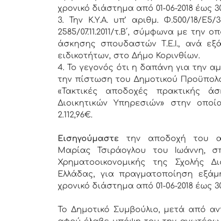
χρονικό διάστημα από 01-06-2018 έως 30-
3. Την Κ.Υ.Α. υπ’ αριθμ. Φ.500/18/Ε
2585/07.11.2011/τ.Β΄, σύμφωνα με την 
άσκησης σπουδαστών Τ.Ε.Ι., ανά ε
ειδικοτήτων, στο Δήμο Κορινθίων.
4. Το γεγονός ότι η δαπάνη για την
την πίστωση του Δημοτικού Προϋπολογισ
«Τακτικές αποδοχές πρακτικής άσ
Διοικητικών Υπηρεσιών» στην οποί
2.112,96€.
Εισηγούμαστε
την αποδοχή του α
Μαρίας Τσιράογλου του Ιωάννη, σ
Χρηματοοικονομικής της Σχολής Διο
Ελλάδας, για πραγματοποίηση εξάμ
χρονικό διάστημα από 01-06-2018 έως 30-
Το Δημοτικό Συμβούλιο, μετά από α