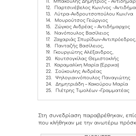
11.
Μπάκουλης Δημήτριος - Αντιδήμαρ
12.
Παρτσινέβελος Κων/νος -Αντιδήμ
13.
Λύτρα-Ανδρουτσοπούλου Κων/να
14.
Μουρούτσος Γεώργιος
15.
Ζώγκος Ανδρέας – Αντιδήμαρχος
16.
Νανόπουλος Βασίλειος
17.
Ζαχαριάς Σπυρίδων–Αντιπρόεδρος
18.
Πανταζής Βασίλειος,
19.
Γκουργιώτης Αλέξανδρος,
20.
Κουτσογκίλας Θεμιστοκλής
21.
Καραμαλίκη Μαρία (Έρρικα)
22.
Σούκουλης Ανδρέας
23.
Ψηλογιαννόπουλος Παναγιώτης
24.
Δημητριάδη – Κακούρου Μαρία
25.
Πιέτρης Τιμολέων –Γραμματέας
Στη συνεδρίαση παραβρέθηκαν, επίσ
που κλήθηκαν με την ανωτέρω πρόσ