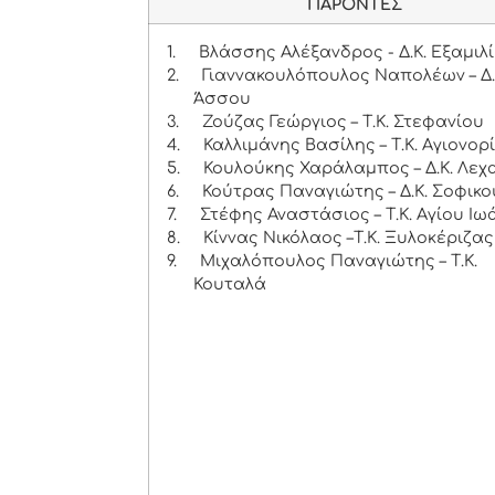
ΠΑΡΟΝΤΕΣ
1.
Βλάσσης Αλέξανδρος - Δ.Κ. Εξαμιλ
2.
Γιαννακουλόπουλος Ναπολέων – Δ.
Άσσου
3.
Ζούζας Γεώργιος – Τ.Κ. Στεφανίου
4.
Καλλιμάνης Βασίλης – Τ.Κ. Αγιονορ
5.
Κουλούκης Χαράλαμπος – Δ.Κ. Λεχ
6.
Κούτρας Παναγιώτης – Δ.Κ. Σοφικο
7.
Στέφης Αναστάσιος – Τ.Κ. Αγίου Ιω
8.
Κίννας Νικόλαος –Τ.Κ. Ξυλοκέριζας
9.
Μιχαλόπουλος Παναγιώτης – Τ.Κ.
Κουταλά