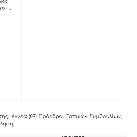
χος
αρχος
,
ης, εννέα (09) Πρόεδροι Τοπικών Συμβουλίων,
κληση.