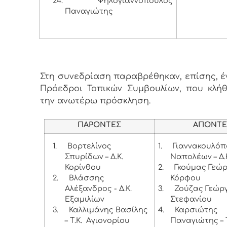
24.
Ψηλογιαννόπουλος
Παναγιώτης
Στη συνεδρίαση παραβρέθηκαν, επίσης, έντ
Πρόεδροι Τοπικών Συμβουλίων, που κλή
την ανωτέρω πρόσκληση.
ΠΑΡΟΝΤΕΣ
ΑΠΟΝΤΕ
1.
Βορτελίνος
1.
Γιαννακουλό
Σπυρίδων – Δ.Κ.
Ναπολέων – Δ.
Κορίνθου
2.
Γκούμας Γεώργ
2.
Βλάσσης
Κόρφου
Αλέξανδρος - Δ.Κ.
3.
Ζούζας Γεώργι
Εξαμιλίων
Στεφανίου
3.
Καλλιμάνης Βασίλης
4.
Καρσιώτης
– Τ.Κ. Αγιονορίου
Παναγιώτης – Τ