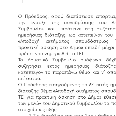
Ο Πρόεδρος, αφού διαπίστωσε απαρτία,
την έναρξη της συνεδρίασης του Δη
Συμβουλίου και πρότεινε στη συζήτησ
ημερήσιας διάταξης, ως κατεπείγον του
«Αποδοχή αιτήματος σπουδάστριας 
πρακτική άσκηση στο Δήμο» επειδή μέχρι 2
πρέπει να ενημερωθεί το ΤΕΙ.
Το Δημοτικό Συμβούλιο ομόφωνα δέχ
συζητήσει εκτός ημερήσιας διάταξ
κατεπείγον το παραπάνω θέμα και ν΄ απ
επ΄ αυτού.
ο
Ο Πρόεδρος εισηγούμενος το 6
εκτός ημ
διάταξης θέμα «Αποδοχή αιτήματος σπου
ΤΕΙ για πρακτική άσκηση στο Δήμο» έθε
των μελών του Δημοτικού Συμβουλίου τα 
στοιχεία ως εξής:
1. Τις διατάξεις της παρ. 1 του άρθρου 12