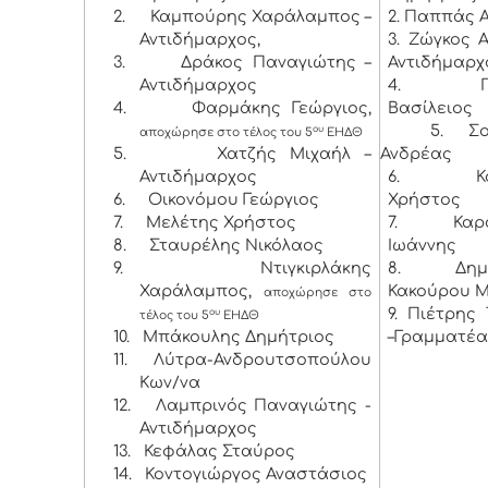
2.
Καμπούρης Χαράλαμπος –
2. Παππάς 
Αντιδήμαρχος,
3. Ζώγκος 
3.
Δράκος Παναγιώτης –
Αντιδήμαρχ
Αντιδήμαρχος
4. Παν
4.
Φαρμάκης Γεώργιος,
Βασίλειος
5. Σούκ
ου
αποχώρησε στο τέλος του 5
ΕΗΔΘ
5.
Χατζής Μιχαήλ –
Ανδρέας
Αντιδήμαρχος
6. Κορ
6.
Οικονόμου Γεώργιος
Χρήστος
7.
Μελέτης Χρήστος
7. Καρα
8.
Σταυρέλης Νικόλαος
Ιωάννης
9.
Ντιγκιρλάκης
8. Δημη
Χαράλαμπος,
Κακούρου 
αποχώρησε στο
9. Πιέτρης
ου
τέλος του 5
ΕΗΔΘ
10.
Μπάκουλης Δημήτριος
–Γραμματέ
11.
Λύτρα-Ανδρουτσοπούλου
Κων/να
12.
Λαμπρινός Παναγιώτης -
Αντιδήμαρχος
13.
Κεφάλας Σταύρος
14.
Κοντογιώργος Αναστάσιος