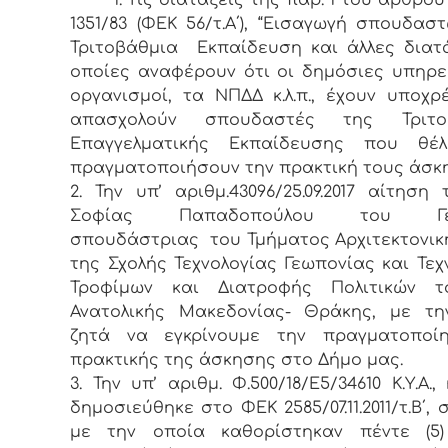
1351/83 (ΦΕΚ 56/τ.Α΄), “Εισαγωγή σπουδασ
Τριτοβάθμια Εκπαίδευση και άλλες διατά
οποίες αναφέρουν ότι οι δημόσιες υπηρε
οργανισμοί, τα ΝΠΔΔ κ.λ.π., έχουν υποχ
απασχολούν σπουδαστές της Τριτο
Επαγγελματικής Εκπαίδευσης που θέ
πραγματοποιήσουν την πρακτική τους άσκ
2. Την υπ’ αριθμ.43096/25.09.2017 αίτηση 
Σοφίας Παπαδοπούλου του Γεω
σπουδάστριας του Τμήματος Αρχιτεκτονικ
της Σχολής Τεχνολογίας Γεωπονίας και Τεχ
Τροφίμων και Διατροφής Πολιτικών του
Ανατολικής Μακεδονίας- Θράκης, με τη
ζητά να εγκρίνουμε την πραγματοποί
πρακτικής της άσκησης στο Δήμο μας.
3. Την υπ’ αριθμ. Φ.500/18/Ε5/34610 Κ.Υ.Α.
δημοσιεύθηκε στο ΦΕΚ 2585/07.11.2011/τ.Β΄,
με την οποία καθορίστηκαν πέντε (5)