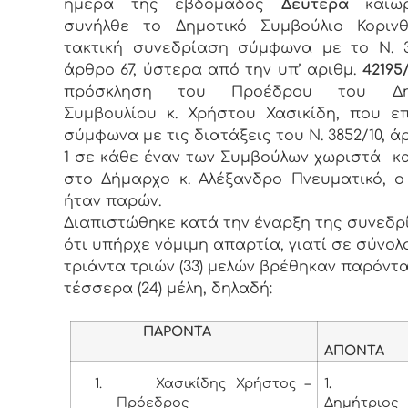
ημέρα της εβδομάδος
Δευτέρα
και
συνήλθε το Δημοτικό Συμβούλιο Κορινθ
τακτική συνεδρίαση σύμφωνα με το Ν. 3
άρθρο 67, ύστερα από την υπ’ αριθμ.
42195/
πρόσκληση του Προέδρου του Δημ
Συμβουλίου κ. Χρήστου Χασικίδη, που ε
σύμφωνα με τις διατάξεις του Ν. 3852/10, ά
1 σε κάθε έναν των Συμβούλων χωριστά κ
στο Δήμαρχο κ. Αλέξανδρο Πνευματικό, 
ήταν παρών.
Διαπιστώθηκε κατά την έναρξη της συνεδρ
ότι υπήρχε νόμιμη απαρτία, γιατί σε σύνολ
τριάντα τριών (33) μελών βρέθηκαν παρόντα
τέσσερα (24) μέλη, δηλαδή:
ΠΑΡΟΝΤΑ
ΑΠΟΝΤΑ
1.
Χασικίδης Χρήστος –
1
.
Πρόεδρος
Δημήτριος