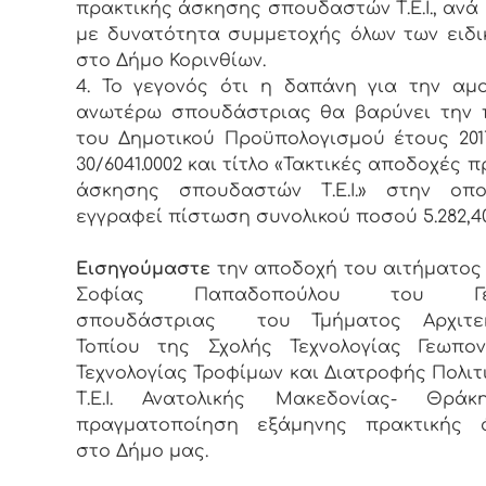
πρακτικής άσκησης σπουδαστών Τ.Ε.Ι., ανά
με δυνατότητα συμμετοχής όλων των ειδι
στο Δήμο Κορινθίων.
4. Το γεγονός ότι η δαπάνη για την αμ
ανωτέρω σπουδάστριας θα βαρύνει την 
του Δημοτικού Προϋπολογισμού έτους 2017
30/6041.0002 και τίτλο «Τακτικές αποδοχές 
άσκησης σπουδαστών Τ.Ε.Ι.» στην οπο
εγγραφεί πίστωση συνολικού ποσού 5.282,4
Εισηγούμαστε
την αποδοχή του αιτήματος 
Σοφίας Παπαδοπούλου του Γεω
σπουδάστριας του Τμήματος Αρχιτεκ
Τοπίου της Σχολής Τεχνολογίας Γεωπον
Τεχνολογίας Τροφίμων και Διατροφής Πολιτ
Τ.Ε.Ι. Ανατολικής Μακεδονίας- Θράκ
πραγματοποίηση εξάμηνης πρακτικής 
στο Δήμο μας.