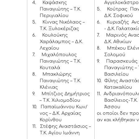
4.
Καψάσκης
Αγγελοκάστρο
Παναγιώτης – Τ.Κ.
5.
Κούτρας Παν
Περιγιαλίου
Δ.Κ. Σοφικού
5.
Κίννας Νικόλαος –
6.
Κυριαζής Αν
Τ.Κ. Ξυλοκέριζας
- Δ.Κ. Γαλατακί
6.
Κουλούκης
7.
Μαρινός Ανασ
Χαράλαμπος – Δ.Κ.
Δ.Κ. Αθικίων
Λεχαίου
8.
Μπέκου Ελένη
7.
Μιχαλόπουλος
Σολομού
Παναγιώτης – Τ.Κ.
9.
Παρασκευάς
Κουταλά
Παναγιώτης – Τ
8.
Μπακλώρης
Βασιλείου
Παναγιώτης – Τ.Κ.
10.
Φίλης Αναστάσι
Κλένιας
Κατακαλίου
9.
Μπίτζιος Δημήτριος
11.
Ανδριανόπουλ
– Τ.Κ. Χιλιομοδίου
Βασίλειος-Τ.Κ.
10.
Παπαϊωάννου Κων/
Άσσου
νος – Δ.Κ. Αρχαίας
οι οποίοι δεν πρ
Κορίνθου
αν και κλήθηκαν 
11.
Στέφης Αναστάσιος –
Τ.Κ. Αγίου Ιωάννη