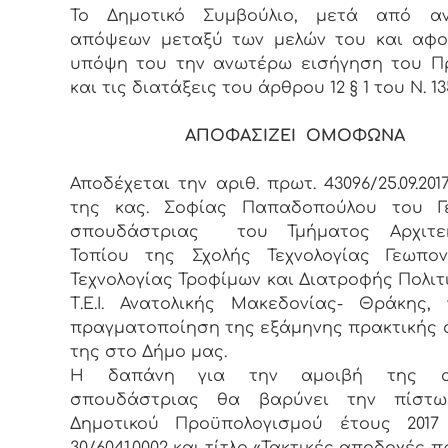
Το Δημοτικό Συμβούλιο, μετά από αν
απόψεων μεταξύ των μελών του και αφο
υπόψη του την ανωτέρω εισήγηση του Π
και τις διατάξεις του άρθρου 12 § 1 του Ν. 13
ΑΠΟΦΑΣΙΖΕΙ ΟΜΟΦΩΝΑ
Αποδέχεται την αριθ. πρωτ. 43096/25.09.201
της κας. Σοφίας Παπαδοπούλου του Γε
σπουδάστριας του Τμήματος Αρχιτεκ
Τοπίου της Σχολής Τεχνολογίας Γεωπον
Τεχνολογίας Τροφίμων και Διατροφής Πολιτ
Τ.Ε.Ι. Ανατολικής Μακεδονίας- Θράκης,
πραγματοποίηση της εξάμηνης πρακτικής
της στο Δήμο μας.
Η δαπάνη για την αμοιβή της α
σπουδάστριας θα βαρύνει την πίστ
Δημοτικού Προϋπολογισμού έτους 2017 
30/6041.0002 και τίτλο «Τακτικές αποδοχές 