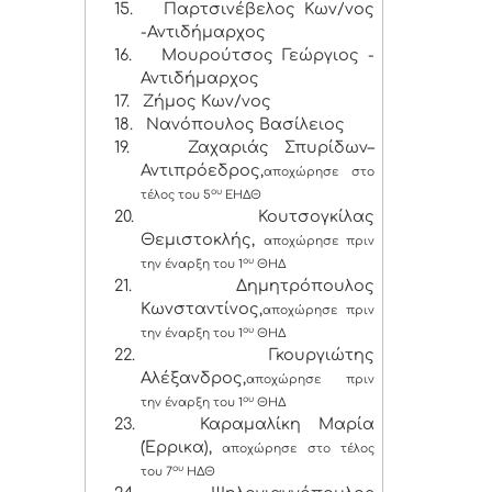
15.
Παρτσινέβελος Κων/νος
-Αντιδήμαρχος
16.
Μουρούτσος Γεώργιος -
Αντιδήμαρχος
17.
Ζήμος Κων/νος
18.
Νανόπουλος Βασίλειος
19.
Ζαχαριάς Σπυρίδων–
Αντιπρόεδρος,
αποχώρησε στο
ου
τέλος του 5
ΕΗΔΘ
20.
Κουτσογκίλας
Θεμιστοκλής,
αποχώρησε πριν
ου
την έναρξη του 1
ΘΗΔ
21.
Δημητρόπουλος
Κωνσταντίνος,
αποχώρησε πριν
ου
την έναρξη του 1
ΘΗΔ
22.
Γκουργιώτης
Αλέξανδρος,
αποχώρησε πριν
ου
την έναρξη του 1
ΘΗΔ
23.
Καραμαλίκη Μαρία
(Έρρικα),
αποχώρησε στο τέλος
ου
του 7
ΗΔΘ