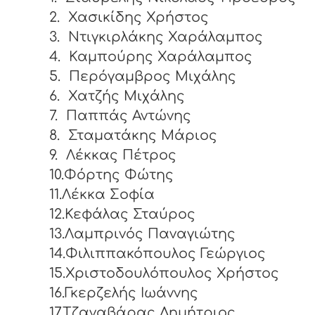
2.
Χασικίδης Χρήστος
3.
Ντιγκιρλάκης Χαράλαμπος
4.
Καμπούρης Χαράλαμπος
5.
Περόγαμβρος Μιχάλης
6.
Χατζής Μιχάλης
7.
Παππάς Αντώνης
8.
Σταματάκης Μάριος
9.
Λέκκας Πέτρος
10.Φόρτης Φώτης
11.Λέκκα Σοφία
12.Κεφάλας Σταύρος
13.Λαμπρινός Παναγιώτης
14.Φιλιππακόπουλος Γεώργιος
15.Χριστοδουλόπουλος Χρήστος
16.Γκερζελής Ιωάννης
17.Τζαναβάρας Δημήτριος