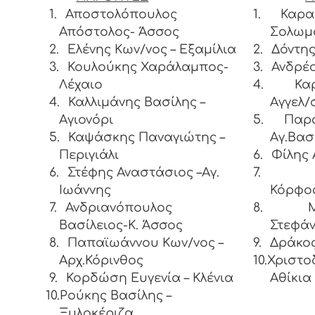
1.
Αποστολόπουλος
1.
Καρα
Απόστολος- Άσσος
Σολωμ
2.
Ελένης Κων/νος – Εξαμίλια
2.
Δόντης
3.
Κουλούκης Χαράλαμπος-
3.
Ανδρέο
Λέχαιο
4.
Κα
4.
Καλλιμάνης Βασίλης –
Αγγελ/
Αγιονόρι
5.
Παρ
5.
Καψάσκης Παναγιώτης –
Αγ.Βα
Περιγιάλι
6.
Φίλης 
6.
Στέφης Αναστάσιος –Αγ.
7.
Ιωάννης
Κό
7.
Ανδριανόπουλος
8.
Βασίλειος-K. Άσσος
Στεφάν
8.
Παπαϊωάννου Κων/νος –
9.
Δράκος
Αρχ.Κόρινθος
10.Χριστ
9.
Κορδώση Ευγενία – Κλένια
Α
10.Ρούκης Βασίλης –
Ξυλοκέριζα