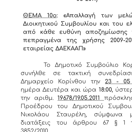
ΘΕΜΑ 10
o
: «Απαλλαγή των μελ
Διοικητικού Συμβουλίου και του ε
από κάθε ευθύνη αποζημίωσης 
πεπραγμένα της χρήσης 2009-20
εταιρείας ΔΑΕΚΑΑΠ»
Το Δημοτικό Συμβούλιο Κορ
συνήλθε σε τακτική συνεδρία
Δημαρχείο Κορίνθου την
23 - 05
ημέρα Δευτέρα και ώρα
18:00,
ύστε
την αριθμ.
19678/19.05.2011
πρόσκλη
Προέδρου του Δημοτικού Συμβουλ
Νικολάου Σταυρέλη, σύμφωνα 
διατάξεις του άρθρου 67 § 1 
3852/2010.