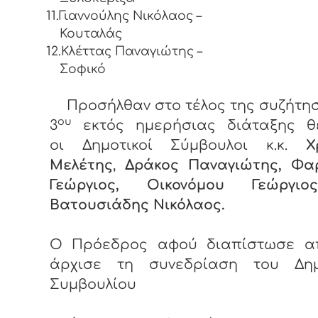
11.Γιαννούλης Νικόλαος –
Κουταλάς
12.Κλέττας Παναγιώτης –
Σοφικό
Προσήλθαν στο τέλος της συζήτη
ου
3
εκτός ημερήσιας διάταξης θ
οι Δημοτικοί Σύμβουλοι κ.κ.
Χ
Μελέτης
,
Δράκος Παναγιώτης, Φα
Γεώργιος, Οικονόμου Γεώργι
Βατουσιάδης Νικόλαος.
Ο Πρόεδρος αφού διαπίστωσε α
άρχισε τη συνεδρίαση του Δημ
Συμβουλίου