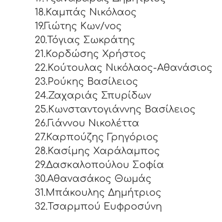
18.Καμπάς Νικόλαος
19.Γιώτης Κων/νος
20.Τόγιας Σωκράτης
21.Κορδώσης Χρήστος
22.Κούτουλας Νικόλαος-Αθανάσιος
23.Ρούκης Βασίλειος
24.Ζαχαριάς Σπυρίδων
25.Κωνσταντογιάννης Βασίλειος
26.Γιάννου Νικολέττα
27.Καρπούζης Γρηγόριος
28.Κασίμης Χαράλαμπος
29.Δασκαλοπούλου Σοφία
30.Αθανασάκος Θωμάς
31.Μπάκουλης Δημήτριος
32.Τσαρμπού Ευφροσύνη