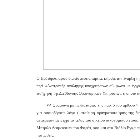
Ο Πρόεδρος, αφού διαπίστωσε απαρτία, κήρυξε την έναρξη τη
περί «Ανατροπής ανάληψης υποχρεώσεων σύμφωνα με έγγρ
εισήγηση της Διεύθυνσης Οικονομικών Υπηρεσιών, η οποία καθ
<<
Σύμφωνα με τις διατάξεις της παρ. 5 του άρθρου 4 
για οποιοδήποτε λόγο (ματαίωση πραγματοποίησης της δα
ανατρέπονται μέχρι το τέλος του οικείου οικονομικού έτους
Μητρώο Δεσμεύσεων του Φορέα, όσο και στο Βιβλίο Εγκρίσε
πιστώσεις.