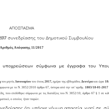
ΑΠΟΣΠΑΣΜΑ
2017
συνεδρίασης του Δημοτικού Συμβουλίου
Αριθμός Απόφασης
11
/2017
ς υποχρεώσεων σύμφωνα με έγγραφα του Υπου
η
του μηνός
Ιανουαρίου
του έτους
2017,
ημέρα της εβδομάδος
Δευτέρα
και
ώρα
18
ύμφωνα με το Ν. 3852/2010 άρθρο 67, ύστερα από την υπ’ αριθμ.
1803/18-
01-2017
η, που επιδόθηκε σύμφωνα με τις διατάξεις του Ν. 3852/10, άρθρο 67 § 1 σε κά
ατικό, ο οποίος ήταν παρών.
νεδρίασης ότι υπήρχε νόμιμη απαρτία, γιατί σε σ