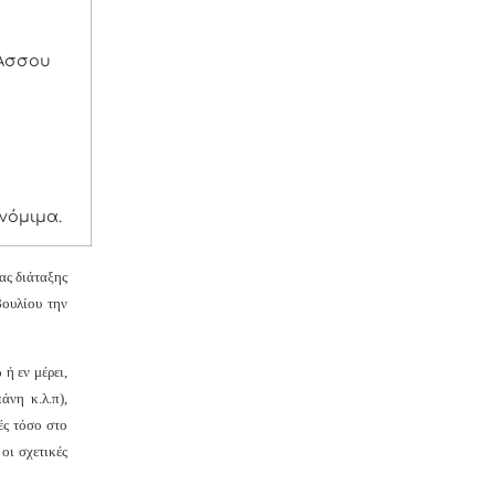
 Άσσου
νόμιμα.
ας διάταξης
ουλίου την
ή εν μέρει,
νη κ.λ.π),
ές τόσο στο
οι σχετικές