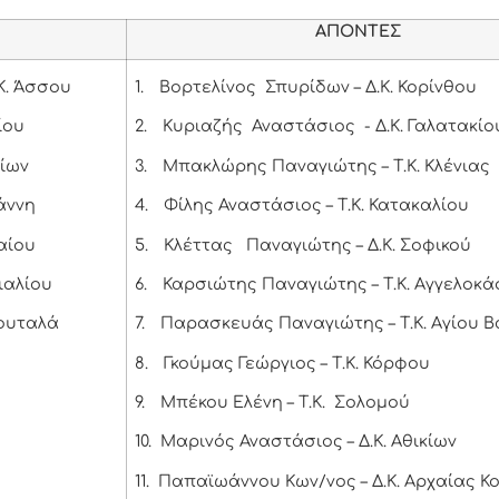
ΑΠΟΝΤΕΣ
Κ. Άσσου
1.
Βορτελίνος Σπυρίδων – Δ.Κ. Κορίνθου
ίου
2.
Κυριαζής Αναστάσιος - Δ.Κ. Γαλατακίο
λίων
3.
Μπακλώρης Παναγιώτης – Τ.Κ. Κλένιας
άννη
4.
Φίλης Αναστάσιος – Τ.Κ. Κατακαλίου
αίου
5.
Κλέττας Παναγιώτης – Δ.Κ. Σοφικού
ιαλίου
6.
Καρσιώτης Παναγιώτης – Τ.Κ. Αγγελοκ
Κουταλά
7.
Παρασκευάς Παναγιώτης – Τ.Κ. Αγίου Β
8.
Γκούμας Γεώργιος – Τ.Κ. Κόρφου
9.
Μπέκου Ελένη – Τ.Κ. Σολομού
10.
Μαρινός Αναστάσιος – Δ.Κ. Αθικίων
11.
Παπαϊωάννου Κων/νος – Δ.Κ. Αρχαίας Κ