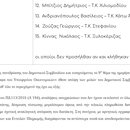
12.
Μπίτζιος Δημήτριος – Τ.Κ. Χιλιομοδίου
13.
Ανδριανόπουλος Βασίλειος – Τ.Κ. Κάτω
14.
Ζούζας Γεώργιος – Τ.Κ. Στεφανίου
15.
Κίννας Νικόλαος - Τ.Κ. Ξυλοκέριζας
οι οποίοι δεν προσήλθαν αν και κλήθηκαν 
ο
ς συνεδρίασης του Δημοτικού Συμβουλίου και εισηγούμενος το 9
θέμα της ημερήσι
αφα του Υπουργείου Οικονομικών» έθεσε υπόψη των μελών του Δημοτικού Συμβ
’ όλο το περιεχόμενό της έχει ως εξής:
του ΠΔ 113/2010 (Α΄194), αναλήψεις υποχρεώσεων που δεν έχουν εκτελεστεί εν όλω 
πάνης, δέσμευση πίστωσης μεγαλύτερου ύψους από την τελικώς πληρωθείσα δαπά
, με σχετική ανακλητική απόφαση του διατάκτη. Στη συνέχεια, με αρνητικές εγγραφ
ων και Εντολών Πληρωμής, διαγράφονται τα αντίστοιχα ποσά και αποδεσμεύονται 