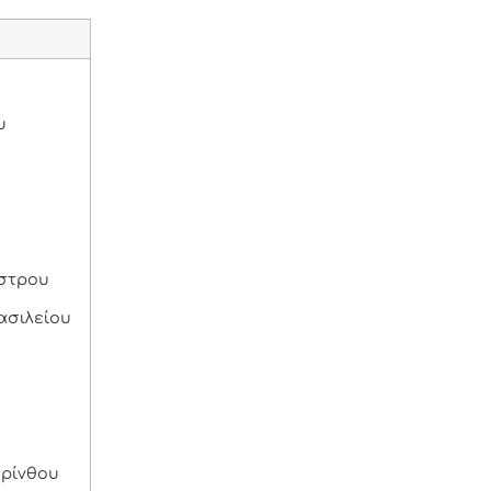
υ
άστρου
ασιλείου
ορίνθου