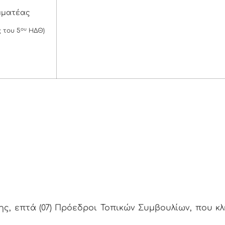
μματέας
ου
 του 5
ΗΔΘ)
ς, επτά (07) Πρόεδροι Τοπικών Συμβουλίων, που κ