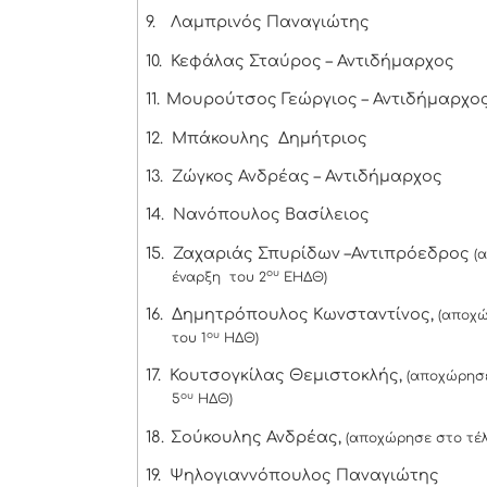
9.
Λαμπρινός Παναγιώτης
10.
Κεφάλας Σταύρος – Αντιδήμαρχος
11.
Μουρούτσος Γεώργιος – Αντιδήμαρχο
12.
Μπάκουλης Δημήτριος
13.
Ζώγκος Ανδρέας – Αντιδήμαρχος
14.
Νανόπουλος Βασίλειος
15.
Ζαχαριάς Σπυρίδων –Αντιπρόεδρος
(
ου
έναρξη του 2
ΕΗΔΘ)
16.
Δημητρόπουλος Κωνσταντίνος,
(αποχώ
ου
του 1
ΗΔΘ)
17.
Κουτσογκίλας Θεμιστοκλής,
(αποχώρησε
ου
5
ΗΔΘ)
18.
Σούκουλης Ανδρέας,
(αποχώρησε στο τέλ
19.
Ψηλογιαννόπουλος Παναγιώτης