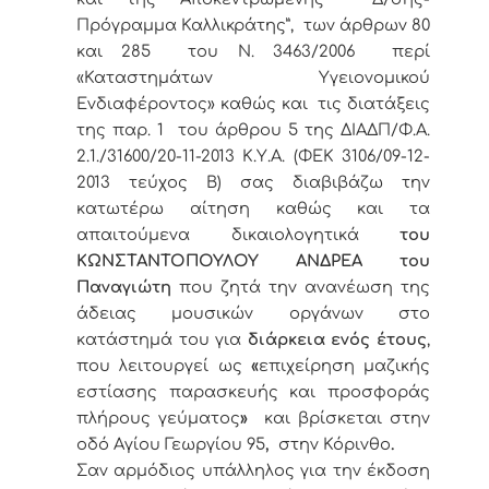
Πρόγραμμα Καλλικράτης”, των άρθρων 80
και 285 του Ν. 3463/2006 περί
«Καταστημάτων Υγειονομικού
Ενδιαφέροντος» καθώς και τις διατάξεις
της παρ. 1 του άρθρου 5 της ΔΙΑΔΠ/Φ.Α.
2.1./31600/20-11-2013 Κ.Υ.Α. (ΦΕΚ 3106/09-12-
2013 τεύχος Β) σας διαβιβάζω την
κατωτέρω αίτηση καθώς και τα
απαιτούμενα δικαιολογητικά
του
ΚΩΝΣΤΑΝΤΟΠΟΥΛΟΥ ΑΝΔΡΕΑ του
Παναγιώτη
που ζητά την ανανέωση της
άδειας μουσικών οργάνων στο
κατάστημά του για
διάρκεια ενός έτους
,
που λειτουργεί ως
«
επιχείρηση μαζικής
εστίασης παρασκευής και προσφοράς
πλήρους γεύματος
»
και βρίσκεται στην
οδό Αγίου Γεωργίου 95
,
στην Κόρινθο
.
Σαν αρμόδιος υπάλληλος για την έκδοση