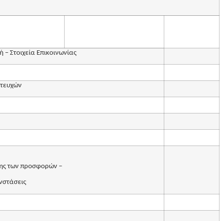
 – Στοιχεία Επικοινωνίας
 τευχών
σης των προσφορών –
νστάσεις