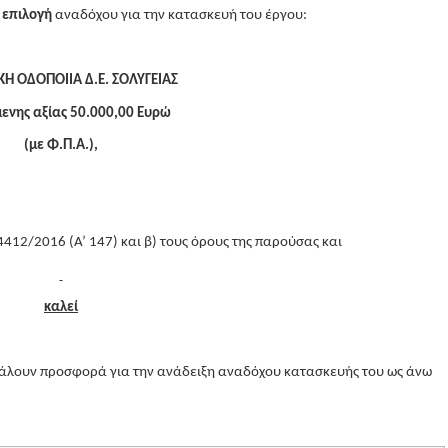
 επιλογή
αναδόχου για την κατασκευή του έργου:
Η ΟΔΟΠΟΙΙΑ Δ.Ε. ΣΟΛΥΓΕΙΑΣ
ενης αξίας 50.000,00 Ευρώ
(με Φ.Π.Α.),
 4412/2016 (Α’ 147) και β) τους όρους της παρούσας και
καλεί
βάλουν προσφορά για την ανάδειξη αναδόχου κατασκευής του ως άνω