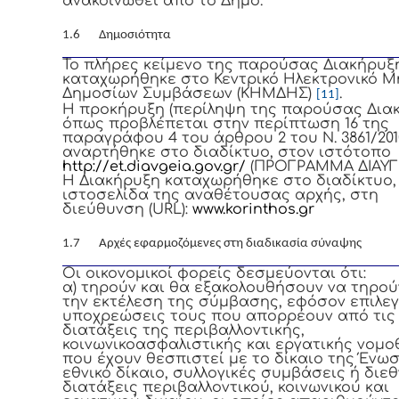
ανακοινωθεί από το Δήμο.
1.6 Δημοσιότητα
Το πλήρες κείμενο της παρούσας Διακήρυξ
καταχωρήθηκε στο Κεντρικό Ηλεκτρονικό 
Δημοσίων Συμβάσεων (ΚΗΜΔΗΣ)
.
[11]
Η προκήρυξη (περίληψη της παρούσας Δια
όπως προβλέπεται στην περίπτωση 16 της
παραγράφου 4 του άρθρου 2 του Ν. 3861/201
αναρτήθηκε στο διαδίκτυο, στον ιστότοπο
http://et.diavgeia.gov.gr/
(ΠΡΟΓΡΑΜΜΑ ΔΙΑΥΓΕ
Η Διακήρυξη καταχωρήθηκε στο διαδίκτυο,
ιστοσελίδα της αναθέτουσας αρχής, στη
διεύθυνση (URL):
www.korinthos.gr
1.7 Αρχές εφαρμοζόμενες στη διαδικασία σύναψης
Οι οικονομικοί φορείς δεσμεύονται ότι:
α) τηρούν και θα εξακολουθήσουν να τηρού
την εκτέλεση της σύμβασης, εφόσον επιλεγ
υποχρεώσεις τους που απορρέουν από τις
διατάξεις της περιβαλλοντικής,
κοινωνικοασφαλιστικής και εργατικής νομο
που έχουν θεσπιστεί με το δίκαιο της Ένωσ
εθνικό δίκαιο, συλλογικές συμβάσεις ή διεθ
διατάξεις περιβαλλοντικού, κοινωνικού και