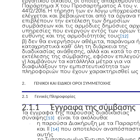
εργατικού δικαίου, οι οποίες απαριθμούντα
Παράρτημα Χ του Προσαρτήματος Α του ν.
4412/2016. Η τήρηση των εν λόγω υποχρεώσ
ελέγχεται και βεβαιώνεται από τα όργανα 
επιβλέπουν την εκτέλεση των δημοσίων
συμβάσεων και τις αρμόδιες δημόσιες αρχ
υπηρεσίες που ενεργούν εντός των ορίων 
ευθύνης και της αρμοδιότητάς τους
[12]
β) δεν θα ενεργήσουν αθέμιτα, παράνομα ή
καταχρηστικά καθ΄ όλη τη διάρκεια της
διαδικασίας ανάθεσης, αλλά και κατά το σ
εκτέλεσης της σύμβασης, εφόσον επιλεγού
γ) λαμβάνουν τα κατάλληλα μέτρα για να
διαφυλάξουν την εμπιστευτικότητα των
πληροφοριών που έχουν χαρακτηρισθεί ως 
2. ΓΕΝΙΚΟΙ ΚΑΙ ΕΙΔΙΚΟΙ ΟΡΟΙ ΣΥΜΜΕΤΟΧΗΣ
2.1 Γενικές Πληροφορίες
2.1.1 Έγγραφα της σύμβασης
Τα έγγραφα της παρούσας διαδικασίας
σύναψης
είναι τα ακόλουθα:
[13]
η παρούσα Διακήρυξη με τα Παραρτή
·
και ΙΙ
που αποτελούν αναπόσπαστ
[14]
αυτής
το
Τυποποιημένο Έντυπο Υπεύθυνης 