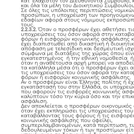
κατ’ ελάχιστον τον Διευθύνοντα Σύμβουλο,
και όλα τα μέλη του Διοικητικού Συμβουλίου
Σε όλες τις υπόλοιπες περιπτώσεις νομικώ
προσώπων, η υποχρέωση των προηγούμεν
εδαφίων αφορά στους νόμιμους εκπροσώ
τους.
2.2.3.2.
Όταν ο προσφέρων έχει αθετήσει τι
υποχρεώσεις του όσον αφορά στην καταβ
φόρων ή εισφορών κοινωνικής ασφάλισης κ
έχει διαπιστωθεί από δικαστική ή διοικητι
απόφαση με τελεσίδικη και δεσμευτική ισχ
σύμφωνα με διατάξεις της χώρας όπου είν
εγκατεστημένος ή την εθνική νομοθεσία ή
όταν η αναθέτουσα αρχή μπορεί να αποδεί
τα κατάλληλα μέσα ότι ο προσφέρων έχει 
τις υποχρεώσεις του όσον αφορά την κατα
φόρων ή εισφορών κοινωνικής ασφάλισης.
Αν ο προσφέρων είναι Έλληνας πολίτης ή έχ
εγκατάστασή του στην Ελλάδα, οι υποχρεώ
που αφορούν τις εισφορές κοινωνικής ασφ
καλύπτουν τόσο την κύρια όσο και την επικ
ασφάλιση.
Δεν αποκλείεται ο προσφέρων οικονομικός
όταν έχει εκπληρώσει τις υποχρεώσεις του
καταβάλλοντας τους φόρους ή τις εισφορέ
κοινωνικής ασφάλισης που οφείλει,
συμπεριλαμβανομένων, κατά περίπτωση, τ
δεδουλευμένων τόκων ή των προστίμων είτ