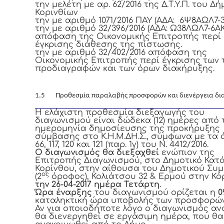
την μελέτη με αρ. 62/2016 της Δ.Τ.Υ.Π. του Δ
Κορινθίων
την με αριθμό 1071/2016 ΠΑΥ (ΑΔΑ: 6Ψ8ΑΩΛ7-3
την με αριθμό 32/396/2016 (ΑΔΑ: Ω38ΛΩΛ7-6ΑΚ
απόφαση της Οικονομικής Επιτροπής περί
έγκρισης διάθεσης της πίστωσης.
την με αριθμό 32/402/2016 απόφαση της
Οικονομικής Επιτροπής περί έγκρισης των 
προδιαγραφών και των όρων διακήρυξης.
1.5 Προθεσμία παραλαβής προσφορών και διενέργεια δι
Η ελάχιστη προθεσμία διεξαγωγής
του
διαγωνισμού είναι δώδεκα (12) ημέρες από 
ημερομηνία δημοσίευσης της προκήρυξης
σύμβασης στο Κ.Η.Μ.ΔΗ.Σ., σύμφωνα με τα
66, 117, 120 και 121 (παρ. 1γ) του Ν. 4412/2016.
Ο διαγωνισμός θα διεξαχθεί
ενώπιον της
Επιτροπής Διαγωνισμού, στο Δημοτικό Κατ
Κορίνθου, στην αίθουσα του Δημοτικού Συ
ος
(2
όροφος), Κολιάτσου 32 & Ερμού στην Κό
την 26-04-2017 ημέρα Τετάρτη
.
Ώρα έναρξης
του διαγωνισμού ορίζεται η
0
καταληκτική ώρα υποβολής των προσφορώ
Αν για οποιοδήποτε λόγο ο διαγωνισμός αν
θα διενεργηθεί σε εργάσιμη ημέρα, που θα