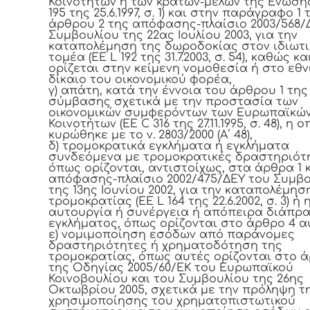
Κοινοτήτων ή των κρατών-μελών της Ένωσης
195 της 25.6.1997, σ. 1) και στην παράγραφο 1 
άρθρου 2 της απόφασης-πλαίσιο 2003/568/
Συμβουλίου της 22ας Ιουλίου 2003, για την
καταπολέμηση της δωροδοκίας στον ιδιωτι
τομέα (ΕΕ L 192 της 31.7.2003, σ. 54), καθώς κ
ορίζεται στην κείμενη νομοθεσία ή στο εθν
δίκαιο του οικονομικού φορέα,
γ) απάτη, κατά την έννοια του άρθρου 1 της
σύμβασης σχετικά με την προστασία των
οικονομικών συμφερόντων των Ευρωπαϊκώ
Κοινοτήτων (ΕΕ C 316 της 27.11.1995, σ. 48), η 
κυρώθηκε με το ν. 2803/2000 (Α΄ 48),
δ) τρομοκρατικά εγκλήματα ή εγκλήματα
συνδεόμενα με τρομοκρατικές δραστηριότ
όπως ορίζονται, αντιστοίχως, στα άρθρα 1 κ
απόφασης-πλαίσιο 2002/475/ΔΕΥ του Συμβ
της 13ης Ιουνίου 2002, για την καταπολέμησ
τρομοκρατίας (ΕΕ L 164 της 22.6.2002, σ. 3) ή 
αυτουργία ή συνέργεια ή απόπειρα διάπρ
εγκλήματος, όπως ορίζονται στο άρθρο 4 α
ε) νομιμοποίηση εσόδων από παράνομες
δραστηριότητες ή χρηματοδότηση της
τρομοκρατίας, όπως αυτές ορίζονται στο ά
της Οδηγίας 2005/60/ΕΚ του Ευρωπαϊκού
Κοινοβουλίου και του Συμβουλίου της 26ης
Οκτωβρίου 2005, σχετικά με την πρόληψη τ
χρησιμοποίησης του χρηματοπιστωτικού