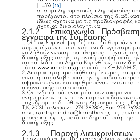
·
[ΤΕΥΔ]
[15]
οι συμπληρωματικές πληροφορίες πο
·
παρέχονται στο πλαίσιο της διαδικασ
ιδίως σχετικά με τις προδιαγραφές κα
σχετικά δικαιολογητικά
2.1.2 Επικοινωνία - Πρόσβαση
έγγραφα της Σύμβασης
1. Οι οικονομικοί φορείς που επιθυμούν να
συμμετέχουν στο συνοπτικό διαγωνισμό μ
να λάβουν γνώση του πλήρους τεύχους της
διακήρυξης σε ηλεκτρονική μορφή, από την
ιστοσελίδα του Δήμου Κορινθίων, στον δικ
τόπο:
www.korinthos.gr
ή από το Κ.Η.Μ.Δ.Η.Σ.
2. Απαραίτητη προϋπόθεση έγκυρης συμμε
είναι
η παραλαβή από την αρμόδια υπηρεσ
σφραγισμένου και αριθμημένου εντύπου τ
οικονομικής προσφοράς.
3. Οι ενδιαφερόμενοι μπορούν ακόμα να
ενημερώνονται για τον παρόντα διαγωνισμ
ταχυδρομική διεύθυνση: Δημοκρατίας 1, Κόρ
Τ.Κ. 20131
, τηλέφωνο: 2741362804,
Fax
: 27413628
mail: a.artopoiadou@korinthos.gr, τις εργάσ
μέρες και ώρες, μετά τη δημοσίευση της
διακήρυξης.
2.1.3 Παροχή Διευκρινίσεων
Τα σχετικά αιτήματα παροχής διευκρινίσε