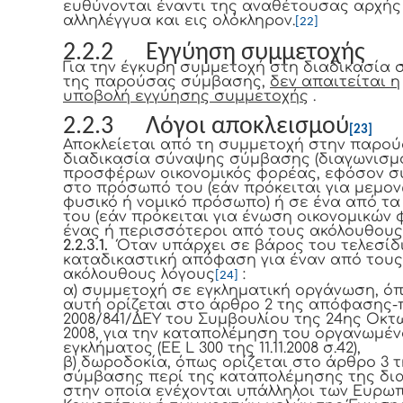
ευθύνονται έναντι της αναθέτουσας αρχής
αλληλέγγυα και εις ολόκληρον.
[22]
2.2.2 Εγγύηση συμμετοχής
Για την έγκυρη συμμετοχή στη διαδικασία
της παρούσας σύμβασης,
δεν απαιτείται η
υποβολή εγγύησης συμμετοχής
.
2.2.3 Λόγοι αποκλεισμού
[23]
Αποκλείεται από τη συμμετοχή στην παρο
διαδικασία σύναψης σύμβασης (διαγωνισμ
προσφέρων οικονομικός φορέας, εφόσον σ
στο πρόσωπό του (εάν πρόκειται για μεμο
φυσικό ή νομικό πρόσωπο) ή σε ένα από τα
του (εάν πρόκειται για ένωση οικονομικών 
ένας ή περισσότεροι από τους ακόλουθους
2.2.3.1.
Όταν υπάρχει σε βάρος του τελεσίδ
καταδικαστική απόφαση για έναν από τους
ακόλουθους λόγους
:
[24]
α) συμμετοχή σε εγκληματική οργάνωση, ό
αυτή ορίζεται στο άρθρο 2 της απόφασης-
2008/841/ΔΕΥ του Συμβουλίου της 24ης Οκτ
2008, για την καταπολέμηση του οργανωμέ
εγκλήματος (ΕΕ L 300 της 11.11.2008 σ.42),
β) δωροδοκία, όπως ορίζεται στο άρθρο 3 
σύμβασης περί της καταπολέμησης της δ
στην οποία ενέχονται υπάλληλοι των Ευρω