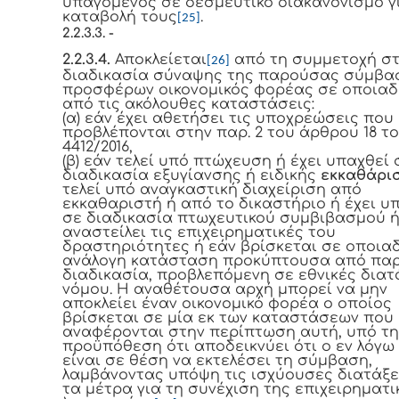
υπαγόμενος σε δεσμευτικό διακανονισμό γ
καταβολή τους
.
[25]
2.2.3.3. -
2.2.3.4.
Αποκλείεται
από τη συμμετοχή σ
[26]
διαδικασία σύναψης της παρούσας σύμβα
προσφέρων οικονομικός φορέας σε οποια
από τις ακόλουθες καταστάσεις:
(α) εάν έχει αθετήσει τις υποχρεώσεις που
προβλέπονται στην παρ. 2 του άρθρου 18 το
4412/2016,
(β) εάν τελεί υπό πτώχευση
ή έχει υπαχθεί 
διαδικασία εξυγίανσης ή ειδικής
εκκαθάρι
τελεί υπό αναγκαστική διαχείριση
από
εκκαθαριστή ή από το δικαστήριο ή έχει υ
σε διαδικασία πτωχευτικού συμβιβασμού ή
αναστείλει τις επιχειρηματικές του
δραστηριότητες ή εάν βρίσκεται σε οποια
ανάλογη κατάσταση προκύπτουσα από πα
διαδικασία, προβλεπόμενη σε εθνικές διατ
νόμου. Η αναθέτουσα αρχή μπορεί να μην
αποκλείει έναν οικονομικό φορέα ο οποίος
βρίσκεται σε μία εκ των καταστάσεων που
αναφέρονται στην περίπτωση αυτή, υπό τη
προϋπόθεση ότι αποδεικνύει ότι ο εν λόγ
είναι σε θέση να εκτελέσει τη σύμβαση,
λαμβάνοντας υπόψη τις ισχύουσες διατάξε
τα μέτρα για τη συνέχιση της επιχειρηματι