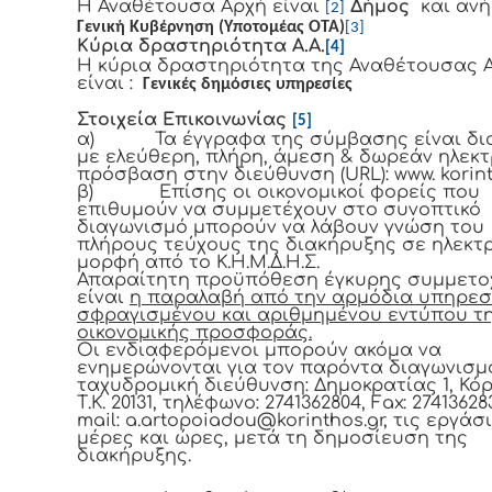
Η Αναθέτουσα Αρχή είναι
Δήμος
και ανή
[2]
Γενική Κυβέρνηση (Υποτομέας ΟΤΑ)
[3]
Κύρια δραστηριότητα Α.Α.
[4]
Η κύρια δραστηριότητα της Αναθέτουσας 
είναι :
Γενικές δημόσιες υπηρεσίες
Στοιχεία Επικοινωνίας
[5]
α) Τα έγγραφα της σύμβασης είναι δι
με ελεύθερη, πλήρη, άμεση & δωρεάν ηλεκτ
πρόσβαση στην διεύθυνση (URL): www. korint
β)
Επίσης οι οικονομικοί φορείς που
επιθυμούν να συμμετέχουν στο συνοπτικό
διαγωνισμό μπορούν να λάβουν γνώση του
πλήρους τεύχους της διακήρυξης σε ηλεκτ
μορφή από το Κ.Η.Μ.Δ.Η.Σ.
Απαραίτητη προϋπόθεση έγκυρης συμμετο
είναι
η παραλαβή από την αρμόδια υπηρεσ
σφραγισμένου και αριθμημένου εντύπου τ
οικονομικής προσφοράς.
Οι ενδιαφερόμενοι μπορούν ακόμα να
ενημερώνονται για τον παρόντα διαγωνισμ
ταχυδρομική διεύθυνση: Δημοκρατίας 1, Κόρ
Τ.Κ. 20131
, τηλέφωνο: 2741362804,
Fax
: 27413628
mail: a.artopoiadou@korinthos.gr, τις εργάσ
μέρες και ώρες, μετά τη δημοσίευση της
διακήρυξης.