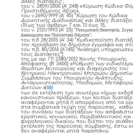
άλλες διατάξεις”
,
του ν. 2859/2000 (Α’ 248) «
Κύρωση Κώδικα Φό
Προστιθέμενης Αξίας
»,
του ν.2690/1999 (Α’ 45) “
Κύρωση του Κώδικα
Διοικητικής Διαδικασίας και άλλες διατάξει
ιδίως των άρθρων 7 και 13 έως 15,
του ν. 2121/1993 (Α’ 25) “
Πνευματική Ιδιοκτησία, Συγγε
Δικαιώματα και Πολιτιστικά Θέματα
”,
του π.δ 28/2015 (Α’ 34) “
Κωδικοποίηση διατάξ
την πρόσβαση σε δημόσια έγγραφα και στο
του π.δ. 80/2016 (Α΄145) “Ανάληψη υποχρεώσ
τους Διατάκτες”]
της με αρ. Π1 2380/2012 Κοινής Υπουργικής
Απόφασης (Β’ 3400)
«Ρύθμιση των ειδικότερ
θεμάτων λειτουργίας και διαχείρισης του
Κεντρικού Ηλεκτρονικού Μητρώου Δημοσίω
Συμβάσεων του Υπουργείου Ανάπτυξης,
Ανταγωνιστικότητας, Υποδομών, Μεταφορώ
Δικτύων »
[10]
των σε εκτέλεση των ανωτέρω νόμων εκδο
κανονιστικών πράξεων, των λοιπών διατάξ
αναφέρονται ρητά ή απορρέουν από τα ορ
στα συμβατικά τεύχη της παρούσας, καθώ
του συνόλου των διατάξεων του ασφαλιστι
εργατικού, κοινωνικού, περιβαλλοντικού και
φορολογικού δικαίου που διέπει την ανάθε
εκτέλεση της παρούσας σύμβασης, έστω κ
δεν αναφέρονται ρητά παραπάνω