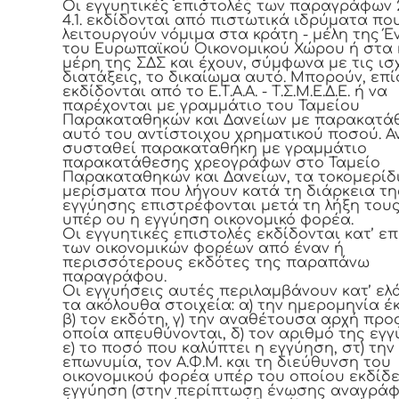
Οι εγγυητικές επιστολές των παραγράφων 2.
4.1. εκδίδονται από πιστωτικά ιδρύματα πο
λειτουργούν νόμιμα στα κράτη - μέλη της 
του Ευρωπαϊκού Οικονομικού Χώρου ή στα 
μέρη της ΣΔΣ και έχουν, σύμφωνα με τις ι
διατάξεις, το δικαίωμα αυτό. Μπορούν, επί
εκδίδονται από το Ε.Τ.Α.Α. - Τ.Σ.Μ.Ε.Δ.Ε. ή να
παρέχονται με γραμμάτιο του Ταμείου
Παρακαταθηκών και Δανείων με παρακατά
αυτό του αντίστοιχου χρηματικού ποσού. Α
συσταθεί παρακαταθήκη με γραμμάτιο
παρακατάθεσης χρεογράφων στο Ταμείο
Παρακαταθηκών και Δανείων, τα τοκομερίδ
μερίσματα που λήγουν κατά τη διάρκεια τη
εγγύησης επιστρέφονται μετά τη λήξη του
υπέρ ου η εγγύηση οικονομικό φορέα.
Οι εγγυητικές επιστολές εκδίδονται κατ’ επ
των οικονομικών φορέων από έναν ή
περισσότερους εκδότες της παραπάνω
παραγράφου.
Οι εγγυήσεις αυτές περιλαμβάνουν κατ’ ελ
τα ακόλουθα στοιχεία: α) την ημερομηνία έ
β) τον εκδότη, γ) την αναθέτουσα αρχή προ
οποία απευθύνονται, δ) τον αριθμό της εγγ
ε) το ποσό που καλύπτει η εγγύηση, στ) την
επωνυμία, τον Α.Φ.Μ. και τη διεύθυνση του
οικονομικού φορέα υπέρ του οποίου εκδίδε
εγγύηση (στην περίπτωση ένωσης αναγράφ