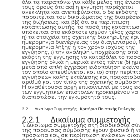
όλα τα παραπάνω για κάθε μέλος της ένωση
τους όρους ότι: αα) η εγγύηση παρέχεται
ανέκκλητα και ανεπιφύλακτα, ο δε εκδότης
παραιτείται του δικαιώματος της διαιρέσε
της διζήσεως, και ββ) ότι σε περίπτωση
κατάπτωσης αυτής, το ποσό της κατάπτω
υπόκειται στο εκάστοτε ισχύον τέλος χαρτ
η) τα στοιχεία της σχετικής διακήρυξης και
ημερομηνία διενέργειας του διαγωνισμού, θ
ημερομηνία λήξης ή τον χρόνο ισχύος της
εγγύησης, ι) την ανάληψη υποχρέωσης από
εκδότη της εγγύησης να καταβάλει το ποσό
εγγύησης ολικά ή μερικά εντός πέντε (5) η
μετά από απλή έγγραφη ειδοποίηση εκείνο
τον οποίο απευθύνεται και ια) στην περίπ
εγγυήσεων καλής εκτέλεσης και προκαταβο
αριθμό και τον τίτλο της σχετικής σύμβαση
Η αναθέτουσα αρχή επικοινωνεί με τους ε
των εγγυητικών επιστολών προκειμένου να
διαπιστώσει την εγκυρότητά τους.
2.2 Δικαίωμα Συμμετοχής - Κριτήρια Ποιοτικής Επιλογής
2.2.1 Δικαίωμα συμμετοχής
1.
Δικαίωμα συμμετοχής στη διαδικασία σ
της παρούσας σύμβασης έχουν φυσικά ή ν
πρόσωπα και, σε περίπτωση ενώσεων οικο