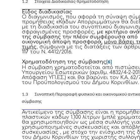
1.2 Στοιχεία Διαδικασίας-Χρηματοδότηση
Είδος διαδικασίας
Ο διαγωνισμός, που αφορά τη σύναψη σύ
προμήθειας «Κάδων Απορριμμάτων» θα διε
με τη διαδικασία του συνοπτικού διαγωνισ
σφραγισμένες προσφορές,
με κριτήριο αν
της σύμβασης την πλέον συμφέρουσα από
οικονομική άποψη προσφορά,
μόνο βάσει τ
τιμής
, σύμφωνα με τις διατάξεις των άρθ
117
του Ν. 4412/2016.
Χρηματοδότηση της σύμβασης
[6]
Η σύμβαση χρηματοδοτείται από πιστώσει
Υπουργείου Εσωτερικών (αριθμ. 4832/4-2-201
Απόφαση ΥΠ.ΕΣ.) και θα βαρύνει τον Κ.Α. 62/7
του Προϋπολογισμού του Δήμου Κορινθίων.
1.3 Συνοπτική Περιγραφή φυσικού και οικονομικού αντικε
σύμβασης
Αντικείμενο της σύμβασης είναι η προμήθε
πλαστικών κάδων 1.100 λίτρων (μπλέ χρώματ
θα χρησιμοποιηθούν ως μέσα συλλογής για
χρησιμοποιημένες συσκευασίες και απόβλ
συσκευασίας , με στόχο την ενίσχυση της
του Δήμου Κορινθίων της χωριστής συλλογ