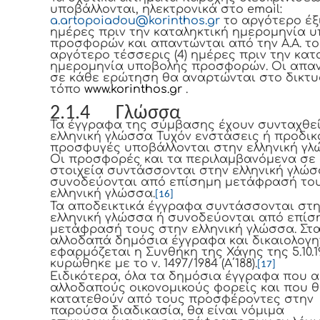
υποβάλλονται, ηλεκτρονικά στο email:
a.artopoiadou@korinthos.gr
το αργότερο έξι 
ημέρες πριν την καταληκτική ημερομηνία 
προσφορών και απαντώνται από την Α.Α. το
αργότερο τέσσερις (4) ημέρες πριν την κατ
ημερομηνία υποβολής προσφορών. Οι απα
σε κάθε ερώτηση θα αναρτώνται στο δικτυ
τόπο
www.korinthos.gr
.
2.1.4 Γλώσσα
Τα έγγραφα της σύμβασης έχουν συνταχθεί
ελληνική γλώσσα Τυχόν ενστάσεις ή προδικ
προσφυγές υποβάλλονται στην ελληνική γλ
Οι προσφορές και τα περιλαμβανόμενα σε
στοιχεία συντάσσονται στην ελληνική γλώσ
συνοδεύονται από επίσημη μετάφρασή το
ελληνική γλώσσα.
[16]
Τα αποδεικτικά έγγραφα συντάσσονται στ
ελληνική γλώσσα ή συνοδεύονται από επίσ
μετάφρασή τους στην ελληνική γλώσσα. Στ
αλλοδαπά δημόσια έγγραφα και δικαιολογη
εφαρμόζεται η Συνθήκη της Χάγης της 5.10.1
κυρώθηκε με το ν. 1497/1984 (Α΄188).
[17]
Ειδικότερα, όλα τα δημόσια έγγραφα που 
αλλοδαπούς οικονομικούς φορείς και που 
κατατεθούν από τους προσφέροντες στην
παρούσα διαδικασία, θα είναι νόμιμα