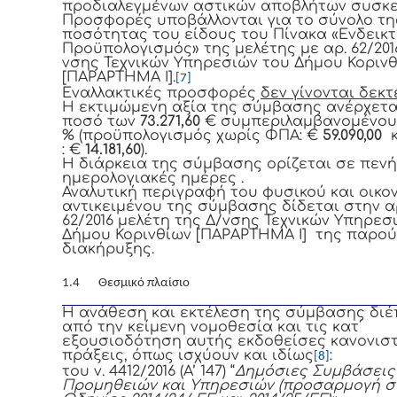
προδιαλεγμένων αστικών αποβλήτων συσκε
Προσφορές υποβάλλονται για το σύνολο τη
ποσότητας του είδους του Πίνακα «Ενδεικτ
Προϋπολογισμός» της μελέτης με αρ. 62/201
νσης Τεχνικών Υπηρεσιών του Δήμου Κοριν
[ΠΑΡΑΡΤΗΜΑ Ι].
[7]
Εναλλακτικές προσφορές
δεν γίνονται δεκτ
Η εκτιμώμενη αξία της σύμβασης ανέρχετα
ποσό των
73.271,60
€ συμπεριλαμβανομένου
% (προϋπολογισμός χωρίς ΦΠΑ: €
59.090,00
: €
14.181,60
).
Η διάρκεια της σύμβασης ορίζεται σε πενήν
ημερολογιακές ημέρες .
Αναλυτική περιγραφή του φυσικού και οικο
αντικειμένου της σύμβασης δίδεται στην α
62/2016 μελέτη της Δ/νσης Τεχνικών Υπηρεσ
Δήμου Κορινθίων [ΠΑΡΑΡΤΗΜΑ Ι] της παρο
διακήρυξης.
1.4 Θεσμικό πλαίσιο
Η ανάθεση και εκτέλεση της σύμβασης διέ
από την κείμενη νομοθεσία και τις κατ΄
εξουσιοδότηση αυτής εκδοθείσες κανονιστ
πράξεις, όπως ισχύουν και ιδίως
:
[8]
του ν. 4412/2016 (Α’ 147) “
Δημόσιες Συμβάσεις
Προμηθειών και Υπηρεσιών (προσαρμογή σ