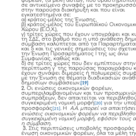
φορέων, τα μέλη αυτών, που δραστηριοποι
σε αντικείμενο συναφές με το προκηρυσσ
στην παρούσα διακήρυξη και που είναι
εγκατεστημένα σε:
α) κράτος-μέλος της Ένωσης,
β) κράτος-μέλος του Ευρωπαϊκού Οικονομι
Χώρου (Ε.Ο.Χ.),
γ) τρίτες χώρες που έχουν υπογράψει και 
τη ΣΔΣ, στο βαθμό που η υπό ανάθεση δημ
σύμβαση καλύπτεται από τα Παραρτήματα 1,
και 5 και τις γενικές σημειώσεις του σχετι
την Ένωση Προσαρτήματος I της ως άνω
Συμφωνίας, καθώς και
δ) σε τρίτες χώρες που δεν εμπίπτουν στην
περίπτωση γ΄ της παρούσας παραγράφου κ
έχουν συνάψει διμερείς ή πολυμερείς συμ
με την Ένωση σε θέματα διαδικασιών ανά
δημοσίων συμβάσεων.
[19]
2.
Οι ενώσεις οικονομικών φορέων,
συμπεριλαμβανομένων και των προσωρινώ
συμπράξεων, δεν απαιτείται να περιβληθο
συγκεκριμένη νομική μορφή
για την υπο
[20]
προσφοράς
. Η
Α.Α. μπορεί να απαιτήσει
[21]
ενώσεις οικονομικών φορέων να περιβληθο
συγκεκριμένη νομική μορφή, εφόσον τους 
η σύμβαση.
3.
Στις περιπτώσεις υποβολής προσφοράς
ένωση οικονομικών φορέων, όλα τα μέλη τη