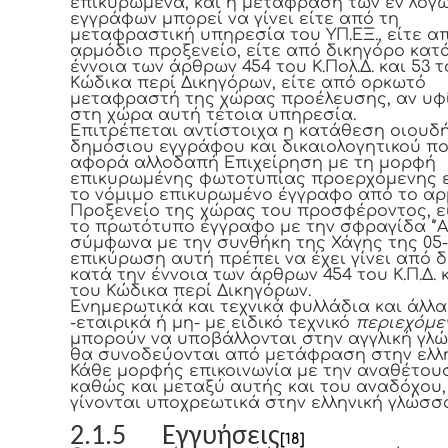
επικυρωμένα, και η μετάφραση των εν λόγ
εγγράφων μπορεί να γίνει είτε από τη
μεταφραστική υπηρεσία του ΥΠ.ΕΞ., είτε α
αρμόδιο προξενείο, είτε από δικηγόρο κατ
έννοια των άρθρων 454 του Κ.Πολ.Δ. και 53 
Κώδικα περί Δικηγόρων, είτε από ορκωτό
μεταφραστή της χώρας προέλευσης, αν υφ
στη χώρα αυτή τέτοια υπηρεσία.
Επιτρέπεται αντίστοιχα η κατάθεση οιουδ
δημόσιου εγγράφου και δικαιολογητικού π
αφορά αλλοδαπή Επιχείρηση με τη μορφή
επικυρωμένης φωτοτυπίας προερχόμενης ε
το νόμιμο επικυρωμένο έγγραφο από το αρ
Προξενείο της χώρας του προσφέροντος, ε
το πρωτότυπο έγγραφο με την σφραγίδα ‘’Ap
σύμφωνα με την συνθήκη της Χάγης της 05-1
επικύρωση αυτή πρέπει να έχει γίνει από 
κατά την έννοια των άρθρων 454 του Κ.Π.Δ. 
του Κώδικα περί Δικηγόρων.
Ενημερωτικά και τεχνικά φυλλάδια και άλλ
-εταιρικά ή μη- με ειδικό τεχνικό
περιεχόμε
μπορούν να υποβάλλονται στην αγγλική γλ
θα συνοδεύονται από μετάφραση στην ελλη
Κάθε μορφής επικοινωνία με την αναθέτου
καθώς και μεταξύ αυτής και του αναδόχου,
γίνονται υποχρεωτικά στην ελληνική γλώσσ
2.1.5 Εγγυήσεις
[18]