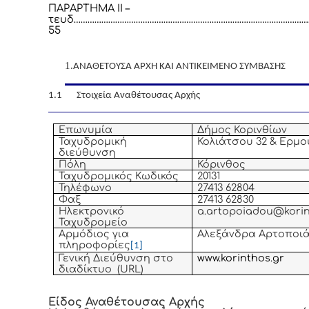
ΠΑΡΑΡΤΗΜΑ ΙΙ –
τευδ…………………………………………………………………………………………
55
1.
ΑΝΑΘΕΤΟΥΣΑ ΑΡΧΗ ΚΑΙ ΑΝΤΙΚΕΙΜΕΝΟ ΣΥΜΒΑΣΗΣ
1.1 Στοιχεία Αναθέτουσας Αρχής
Επωνυμία
Δήμος Κορινθίων
Ταχυδρομική
Κολιάτσου 32 & Ερμο
διεύθυνση
Πόλη
Κόρινθος
Ταχυδρομικός Κωδικός
20131
Τηλέφωνο
27413 62804
Φαξ
27413 62830
Ηλεκτρονικό
a.artopoiadou@korin
Ταχυδρομείο
Αρμόδιος για
Αλεξάνδρα Αρτοποι
πληροφορίες
[1]
Γενική Διεύθυνση στο
www.korinthos.gr
διαδίκτυο (URL)
Είδος Αναθέτουσας Αρχής