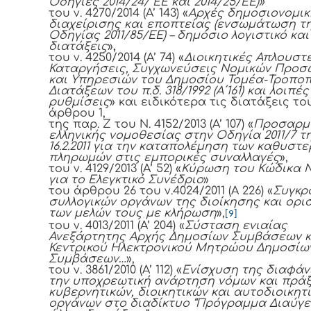
Οδηγίες 2014/24/ ΕΕ και 2014/25/ΕΕ)»
του ν. 4270/2014 (Α’ 143) «
Αρχές δημοσιονομικ
διαχείρισης και εποπτείας (ενσωμάτωση τ
Οδηγίας 2011/85/ΕΕ) – δημόσιο λογιστικό και
διατάξεις
»
,
του ν. 4250/2014 (Α’ 74) «
Διοικητικές Απλουστε
Καταργήσεις, Συγχωνεύσεις Νομικών Προ
και Υπηρεσιών του Δημοσίου Τομέα-Τροπο
Διατάξεων του π.δ. 318/1992 (Α΄161) και λοιπές
ρυθμίσεις
» και ειδικότερα τις διατάξεις το
άρθρου 1,
της παρ. Ζ του Ν. 4152/2013 (Α’ 107) «
Προσαρμ
ελληνικής νομοθεσίας στην Οδηγία 2011/7 τ
16.2.2011 για την καταπολέμηση των καθυστ
πληρωμών στις εμπορικές συναλλαγές
»,
του ν. 4129/2013 (Α’ 52) «
Κύρωση του Κώδικα 
για το Ελεγκτικό Συνέδριο
»
του άρθρου 26 του ν.4024/2011 (Α 226) «
Συγκρ
συλλογικών οργάνων της διοίκησης και ορι
των μελών τους με κλήρωση
»,
[9]
του ν. 4013/2011 (Α’ 204) «
Σύσταση ενιαίας
Ανεξάρτητης Αρχής Δημοσίων Συμβάσεων κ
Κεντρικού Ηλεκτρονικού Μητρώου Δημοσίω
Συμβάσεων…
»,
του ν. 3861/2010 (Α’ 112) «
Ενίσχυση της διαφάν
την υποχρεωτική ανάρτηση νόμων και πρά
κυβερνητικών, διοικητικών και αυτοδιοικητ
οργάνων στο διαδίκτυο “Πρόγραμμα Διαύγει