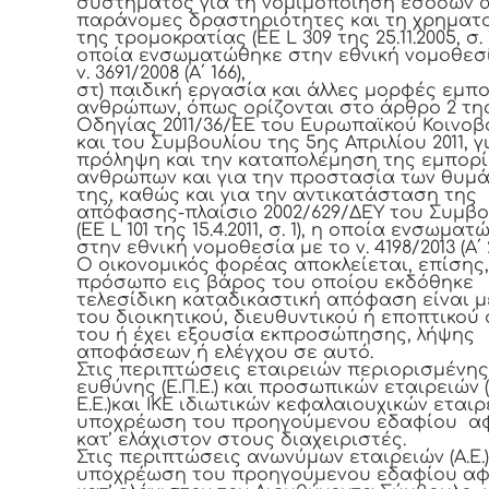
συστήματος για τη νομιμοποίηση εσόδων 
παράνομες δραστηριότητες και τη χρηματ
της τρομοκρατίας (ΕΕ L 309 της 25.11.2005, σ. 1
οποία ενσωματώθηκε στην εθνική νομοθεσί
ν. 3691/2008 (Α΄ 166),
στ) παιδική εργασία και άλλες μορφές εμπ
ανθρώπων, όπως ορίζονται στο άρθρο 2 τη
Οδηγίας 2011/36/ΕΕ του Ευρωπαϊκού Κοινοβ
και του Συμβουλίου της 5ης Απριλίου 2011, γ
πρόληψη και την καταπολέμηση της εμπορ
ανθρώπων και για την προστασία των θυμ
της, καθώς και για την αντικατάσταση της
απόφασης-πλαίσιο 2002/629/ΔΕΥ του Συμβο
(ΕΕ L 101 της 15.4.2011, σ. 1), η οποία ενσωμα
στην εθνική νομοθεσία με το ν. 4198/2013 (Α΄ 2
Ο οικονομικός φορέας αποκλείεται, επίσης,
πρόσωπο εις βάρος του οποίου εκδόθηκε
τελεσίδικη καταδικαστική απόφαση είναι μ
του διοικητικού, διευθυντικού ή εποπτικού
του ή έχει εξουσία εκπροσώπησης, λήψης
αποφάσεων ή ελέγχου σε αυτό.
Στις περιπτώσεις εταιρειών περιορισμένης
ευθύνης (Ε.Π.Ε.) και προσωπικών εταιρειών (
Ε.Ε.)και IKE ιδιωτικών κεφαλαιουχικών εταιρ
υποχρέωση του προηγούμενου εδαφίου α
κατ’ ελάχιστον στους διαχειριστές.
Στις περιπτώσεις ανωνύμων εταιρειών (Α.Ε.)
υποχρέωση του προηγούμενου εδαφίου α