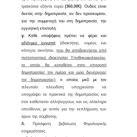
τριακόσια εξήντα
ευρώ
(360,00€)
.
Ουδείς είναι
δεκτός στην δημοπρασία, αν δεν προσκομίσει,
για την συμμετοχή του στη δημοπρασία, την
εγγυητική επιστολή.
γ.
Κάθε υποψήφιος πρέπει να φέρει και
αξιόχρεο εγγυητή
(ιδιοκτήτης, νομέας και
κάτοχος ακινήτου,
που θα αποδεικνύεται από
πιστοποιητικό ιδιοκτησίας Υποθηκοφυλακείου,
το οποίο θα καταθέσει στην επιτροπή
δημοπρασίας την ημέρα και ώρα διενέργειας
της δημοπρασίας
),
ο οποίος μαζί με τον
τελευταίο πλειοδότη υποχρεούται να
υπογράψει τα πρακτικά της δημοπρασίας και
έτσι καθίσταται αλληλεγγύως και εις ολόκληρο
υπεύθυνος με αυτόν για την εκπλήρωση των
όρων της σύμβασης.
δ.
Πρόσφατη βεβαίωση
Φ
ορολογικής
ενημερότητας.