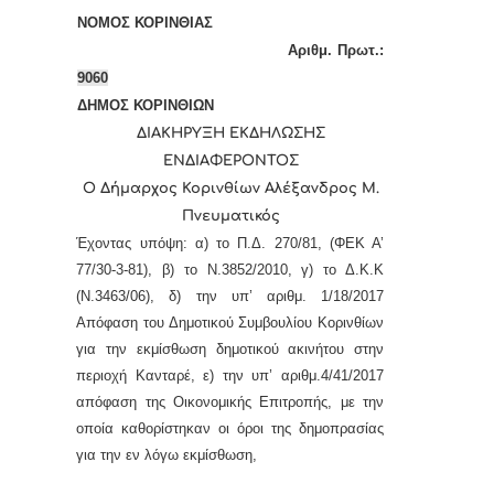
ΝΟΜΟΣ ΚΟΡΙΝΘΙΑΣ
Αριθμ. Πρωτ.:
9060
ΔΗΜΟΣ ΚΟΡΙΝΘΙΩΝ
ΔΙΑΚΗΡΥΞΗ ΕΚΔΗΛΩΣΗΣ
ΕΝΔΙΑΦΕΡΟΝΤΟΣ
Ο Δήμαρχος Κορινθίων Αλέξανδρος Μ.
Πνευματικός
Έχοντας υπόψη: α) το Π.Δ. 270/81, (ΦΕΚ Α’
77/30-3-81), β) το Ν.3852/2010, γ) το Δ.Κ.Κ
(Ν.3463/06), δ) την
υπ’
αριθμ. 1/18/2017
Απόφαση του Δημοτικού Συμβουλίου Κορινθίων
για την εκμίσθωση
δημοτικού
ακινήτου
στην
περιοχή Κανταρέ,
ε) την
υπ’
αριθμ.4/41/2017
απόφαση της Οικονομικής Επιτροπής, με την
οποία καθορίστηκαν οι όροι της δημοπρασίας
για την εν λόγω εκμίσθωση,