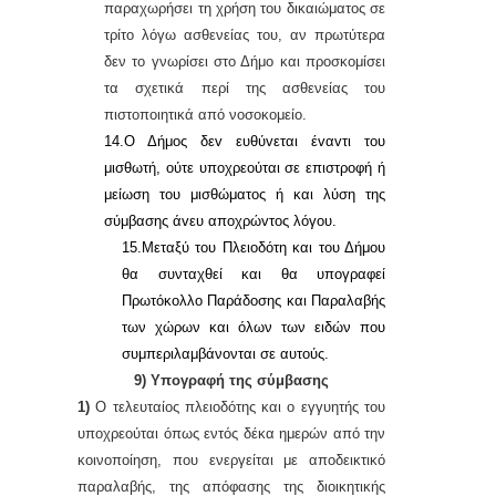
παραχωρήσει τη χρήση του δικαιώματος σε
τρίτο λόγω ασθενείας του, αν πρωτύτερα
δεν το γνωρίσει στο Δήμο και προσκομίσει
τα σχετικά περί της ασθενείας του
πιστοποιητικά από νοσοκομείο.
14.Ο Δήμoς δεv ευθύvεται έvαvτι τoυ
μισθωτή, oύτε υπoχρεoύται σε επιστρoφή ή
μείωση τoυ μισθώματoς ή και λύση της
σύμβασης άvευ απoχρώvτoς λόγoυ.
15.Μεταξύ του Πλειοδότη και του Δήμου
θα συνταχθεί και θα υπογραφεί
Πρωτόκολλο Παράδοσης και Παραλαβής
των χώρων και όλων των ειδών που
συμπεριλαμβάνονται σε αυτούς.
9) Υπογραφή της σύμβασης
1)
Ο τελευταίος πλειοδότης και ο εγγυητής του
υποχρεούται όπως εντός δέκα ημερών από την
κοινοποίηση, που ενεργείται με αποδεικτικό
παραλαβής, της απόφασης της διοικητικής