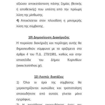
αξιώσει αποκατάσταση πάσης ζημίας (θετικής
ή αποθετικής) που υπέστη από την πρόωρη
λύση της μίσθωσης.
4)
Αποκλείεται στον πλειοδότη η μονομερής
λύση της σύμβασης.
10) Δημοσίευση Διακήρυξης
Η παρούσα διακήρυξη και περίληψη αυτής θα
δημοσιευθούν σύμφωνα με τα οριζόμενα στο
άρθρο 4 του Π.Δ. 270/1981, καθώς και στην
ιστοσελίδα του Δήμου Κορινθίων
(
www
.
korinthos
.
gr
).
11) Λοιπές διατάξεις
1) Όλοι οι όροι της σύμβασης θα
χαρακτηρίζονται ουσιώδεις και τροποποίηση
οποιουδήποτε από αυτούς γίνεται μόνο
εγγράφως.
2) Η παράβαση οποιουδήποτε όρου της