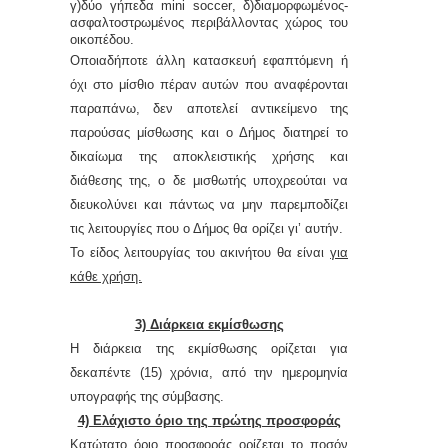
γ)δύο γήπεδα
mini
soccer
, δ)διαμορφωμένος-
ασφαλτοστρωμένος περιβάλλοντας χώρος του
οικοπέδου.
Οποιαδήποτε άλλη κατασκευή εφαπτόμενη ή
όχι στο μίσθιο πέραν αυτ
ών
που αναφέρ
ονται
παραπάνω, δεν αποτελ
εί
αντικείμενο της
παρούσας μίσθωσης και ο Δήμος διατηρεί το
δικαίωμα της αποκλειστικής χρήσης και
διάθεσης τ
ης
, ο δε μισθωτής υποχρεούται να
διευκολύνει και πάντως να μην παρεμποδίζει
τις λειτουργίες που ο Δήμος θα ορίζει γι’ αυτ
ήν.
Το είδος λειτουργίας του ακινήτου θα
είνα
ι
για
κάθε χρήση.
3) Διάρκεια εκμίσθωσης
Η διάρκεια της εκμίσθωσης ορίζεται για
δεκαπέντε
(15) χρόνια, από την ημερομηνία
υπογραφής της σύμβασης.
4) Ελάχιστο όριο της πρώτης προσφοράς
Κατώτατο όριο προσφοράς ορίζεται το ποσόν