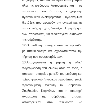
όλες τις ισχύουσες Αστυνομικές και –
σε
περίπτωση εγκατάστασης επιχείρησης
υγειονομικού ενδιαφέροντος -
υγειονομικές
διατάξεις που αφορούν την υγιεινή και τις
περί κοινής ησυχίας διατάξεις. Η μη τήρηση
των παραπάνω, θα συνεπάγεται ακύρωση
της σύμβασης.
1
2
.Ο μισθωτής υποχρεούται να φροντίζει
με υπευθυνότητα και σχολαστικότητα την
τήρηση των συμφωνηθέντων.
1
3
.Απαγορεύεται η μερική ή ολική
παραχώρηση του δικαιώματος σε τρίτο, η
σύσταση εταιρείας μεταξύ του μισθωτή και
τρίτου φυσικού ή νομικού προσώπου
χωρίς
προηγούμενη έγκριση του Δημοτικού
Συμβουλίου Κορινθίων
και η σιωπηρή
ανανέωση της σύμβασης. Επίσης,
απαγορεύεται στον πλειοδότη να