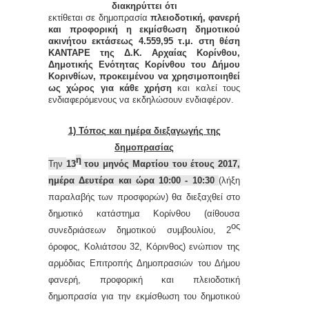
διακηρύττει ότι
εκτίθεται σε
δημοπρασία
πλειοδοτική, φανερή
και προφορική η εκμίσθωση δημοτικού
ακινήτου εκτάσεως 4.559,95
τ.μ.
στη θέση
ΚΑΝΤΑΡΕ της Δ.Κ. Αρχαίας Κορίνθου,
Δημοτικής Ενότητας Κορίνθου του Δήμου
Κορινθίων,
προκειμένου να χρησιμοποιηθεί
ως χώρος
για κάθε χρήση
και καλεί τους
ενδιαφερόμενους να εκδηλώσουν ενδιαφέρον.
1) Τόπος και ημέρα διεξαγωγής της
δημοπρασίας
η
Την
13
του μηνός
Μαρτίου
του έτους 2017,
ημέρα
Δευτέρα
και ώρα 10:00 - 10:30
(λήξη
παραλαβής των προσφορών) θα διεξαχθεί στο
δημοτικό κατάστημα Κορίνθου (αίθουσα
ος
συνεδριάσεων δημοτικού συμβουλίου, 2
όροφος, Κολιάτσου 32, Κόρινθος) ενώπιον της
αρμόδιας
Ε
πιτροπής
Δ
ημοπρασιών του Δήμου
φανερή, προφορική και πλειοδοτική
δημοπρασία για την εκμίσθωση του δημοτικού