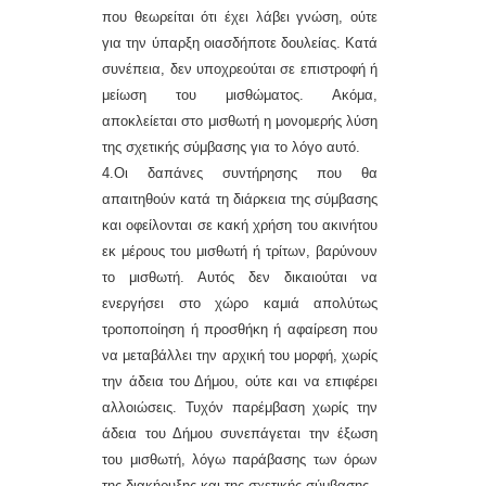
που θεωρείται ότι έχει λάβει γνώση, ούτε
για την ύπαρξη οιασδήποτε δουλείας. Κατά
συνέπεια, δεν υποχρεούται σε επιστροφή ή
μείωση του μισθώματος. Ακόμα,
αποκλείεται στο μισθωτή η μονομερής λύση
της σχετικής σύμβασης για το λόγο αυτό.
4.Οι δαπάνες συντήρησης που θα
απαιτηθούν κατά τη διάρκεια της σύμβασης
και οφείλονται σε κακή χρήση του ακινήτου
εκ μέρους του μισθωτή ή τρίτων, βαρύνουν
το μισθωτή. Αυτός δεν δικαιούται να
ενεργήσει στο χώρο καμιά απολύτως
τροποποίηση ή προσθήκη ή αφαίρεση που
να μεταβάλλει την αρχική του μορφή, χωρίς
την άδεια του Δήμου, ούτε και να επιφέρει
αλλοιώσεις. Τυχόν παρέμβαση χωρίς την
άδεια του Δήμου συνεπάγεται την έξωση
του μισθωτή, λόγω παράβασης των όρων
της διακήρυξης και της σχετικής σύμβασης.