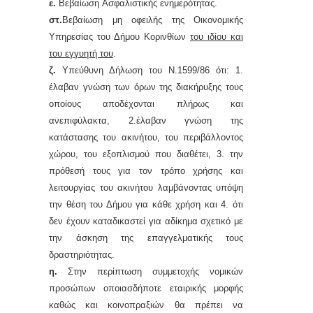
ε.
Β
εβαίωση
Α
σφαλιστικής ενημερότητας.
στ.
Βεβαίωση μη οφειλής της Οικονομικής
Υπηρεσίας του Δήμου Κορινθίων
του ιδίου και
του εγγυητή του
.
ζ.
Υπεύθυνη Δήλωση του Ν.1599/86 ότι: 1.
έλαβαν γνώση των όρων της διακήρυξης τους
οποίους αποδέχονται πλήρως και
ανεπιφύλακτα, 2.έλαβαν γνώση της
κατάστασης του ακινήτου, του περιβάλλοντος
χώρου, του εξοπλισμού που διαθέτει,
3.
την
πρόθεσή τους για τον τρόπο χρήσης και
λειτουργίας του ακινήτου λαμβάνοντας υπόψη
την θέση του Δήμου για
κάθε
χρήση
και 4. ότι
δεν έχουν καταδικαστεί για αδίκημα σχετικό με
την άσκηση της επαγγελματικής τους
δραστηριότητας
.
η.
Σ
την περίπτωση συμμετοχής νομικών
προσώπων οποιασδήποτε εταιρικής μορφής
καθώς και κοινοπραξιών θα πρέπει να