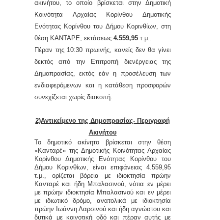
ακινήτου, το οποίο βρίσκεται στην Δημοτική
Κοινότητα Αρχαίας Κορίνθου Δημοτικής
Ενότητας Κορίνθου του Δήμου Κορινθίων, στη
θέση ΚΑΝΤΑΡΕ, εκτάσεως
4.559,95
τ.μ..
Πέραν της 10:30 πρωινής, κανείς δεν θα γίνει
δεκτός από
την Επιτροπή
δ
ιενέργειας της
Δ
ημοπρασίας, εκτός εάν η προσέλευση των
ενδιαφερόμενων και η κατάθεση προσφορών
συνεχίζεται χωρίς διακοπή.
2)Αντικείμενο της Δημοπρασίας- Περιγραφή
Ακινήτου
Το δημοτικό ακίνητο βρίσκεται στην θέση
«Κανταρέ» της Δημοτικής Κοινότητας Αρχαίας
Κορίνθου Δημοτικής Ενότητας Κορίνθου του
Δήμου Κορινθίων, είναι επιφάνειας 4.559,95
τ.μ., ορίζεται βόρεια με ιδιοκτησία πρώην
Κανταρέ και ήδη Μπαλασινού, νότια εν μέρει
με πρώην ιδιοκτησία Μπαλασινού και εν μέρει
με ιδιωτικό δρόμο, ανατολικά με ιδιοκτησία
πρώην Ιωάννη Λαρσινού και ήδη αγνώστου και
δυτικά με κοινοτική οδό και πέραν αυτής με