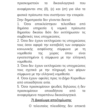
προσκομιστούν τα δικαιολογητικά που
αναφέρονται
στις (δ),
(ε) και (στ) για όλα τα
φυσικά πρόσωπα που συστήνουν την εταιρεία.
Στη
ν
δημοπρασία δεν γίνονται δεκτοί:
1. Όσοι αποκλείστηκαν τελεσίδικα από
δημόσια υπηρεσία ή νομικά πρόσωπα
δημοσίου δικαίου διότι δεν εκπλήρωσαν τις
συμβατικές τους υποχρεώσεις.
2. Όσοι δεν έχουν εκπληρώσει τις υποχρεώσεις
τους όσο
ν
αφορά την καταβολή των εισφορών
κοινωνικής ασφάλισης σύμφωνα με τη
νομοθεσία της χώρας όπου είναι
εγκατεστημένοι ή σύμφωνα με την ελληνική
νομοθεσία.
3. Όσοι δεν έχουν εκπληρώσει τις υποχρεώσεις
τους σχετικά με την πληρωμή των φόρων
σύμφωνα με την ελληνική νομοθεσία.
4. Όσοι έχουν οφειλές προς το Δήμο Κορινθίων
από οποιαδήποτε αιτία.
5. Όσοι προσκομίσουν ψευδείς δηλώσεις ή δεν
προσκομίσουν οποιοδήποτε από τα
αναφερόμενα παραπάνω δικαιολογητικά.
7) Δικαίωμα αποζημίωσης
Ο τελευταίος πλειοδότης δεν αποκτά