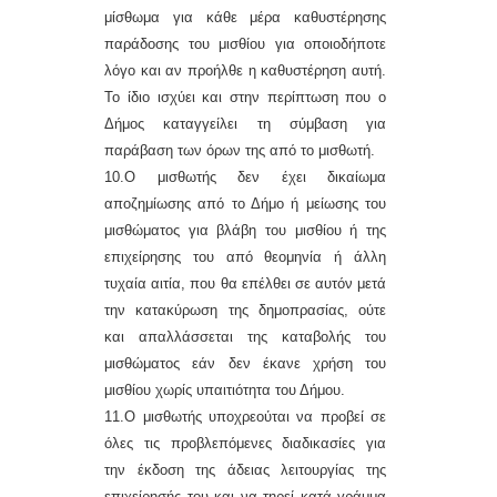
μίσθωμα για κάθε μέρα καθυστέρησης
παράδοσης του μισθίου για οποιοδήποτε
λόγο και αν προήλθε η καθυστέρηση αυτή.
Το ίδιο ισχύει και στην περίπτωση που ο
Δήμος καταγγείλει τη σύμβαση για
παράβαση των όρων της από το μισθωτή.
1
0
.Ο μισθωτής δεν έχει δικαίωμα
αποζημίωσης από το Δήμο ή μείωσης του
μισθώματος για βλάβη του μισθίου ή της
επιχείρησης του από θεομηνία ή άλλη
τυχαία αιτία, που θα επέλθει σε αυτόν μετά
την κατακύρωση της δημοπρασίας, ούτε
και απαλλάσσεται της καταβολής του
μισθώματος εάν δεν έκανε χρήση του
μισθίου χωρίς υπαιτιότητα του Δήμου.
1
1
.Ο μισθωτής υποχρεούται να προβεί σε
όλες τις προβλεπόμενες διαδικασίες για
την έκδοση της άδειας λειτουργίας
της
επιχείρησής του
και να τηρεί κατά γράμμα