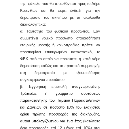
της, φάκελο που θα απευθύνεται προς το Δήμο
Κορινθίων και θα φέρει ένδειξη για την
δημοπρασία του ακινήτου με τα ακόλουθα
δικαιολογητικά:
α.
Ταυτότητα του φυσικού προσώπου. Εάν
συμμετέχει νομικό πρόσωπο οποιασδήποτε
εταιρικής μορφής ή κοινοπραξίας πρέπει να
προσκομίσει επικυρωμένο καταστατικό, το
ΦΕΚ από το οποίο να προκύπτει η κατά νόμο
δημοσίευση καθώς και το πρακτικό συμμετοχής
στη δημοπρασία με εξουσιοδότηση
συγκεκριμένου προσώπου.
β.
Εγγυητική επιστολή
αναγνωρισμένης
Τράπεζας ή γραμμάτιο συστάσεως
παρακαταθήκης του Ταμείου Παρακαταθηκών
και Δανείων σε ποσοστό 10% του ελάχιστου
ορίου πρώτης προσφοράς της διακήρυξης,
αυτού υπολογιζόμενου για ένα έτος
(κατώτατο
όριο προσφοράς επί 12 μήνες επί 10%)
ήτοι