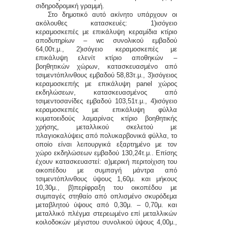
σιδηροδρομική γραμμή.
Στο δημοτικό αυτό ακίνητο υπάρχουν οι
ακόλουθες κατασκευές: 1)ισόγειο
κεραμοσκεπές με επικάλυψη κεραμίδια κτίριο
αποδυτηρίων –
wc
συνολικού εμβαδού
64,00τ.μ., 2)ισόγειο κεραμοσκεπές με
επικάλυψη ελενίτ κτίριο αποθηκών –
βοηθητικών χώρων, κατασκευασμένο από
τσιμεντόπλινθους εμβαδού 58,83τ.μ., 3)ισόγειος
κεραμοσκεπής με επικάλυψη
panel
χώρος
εκδηλώσεων, κατασκευασμένος από
τσιμεντοσανίδες εμβαδού 103,51τ.μ., 4)ισόγειο
κεραμοσκεπές με επικάλυψη φύλλα
κυματοειδούς λαμαρίνας κτίριο βοηθητικής
χρήσης, μεταλλικού σκελετού με
πλαγιοκαλύψεις από πολυκαρβονικά φύλλα, το
οποίο είναι λειτουργικά εξαρτημένο με τον
χώρο εκδηλώσεων εμβαδού 130,24τ.μ.. Επίσης
έχουν κατασκευαστεί: α)μερική περιτοίχιση του
οικοπέδου με συμπαγή μάντρα από
τσιμεντόπλινθους ύψους 1,60μ. και μήκους
10,30μ., β)περίφραξη του οικοπέδου με
συμπαγές στηθαίο από οπλισμένο σκυρόδεμα
μεταβλητού ύψους από 0,30μ. – 0,70μ. και
μεταλλικό πλέγμα στερεωμένο επί μεταλλικών
κοιλοδοκών μέγιστου συνολικού ύψους 4,00μ.,