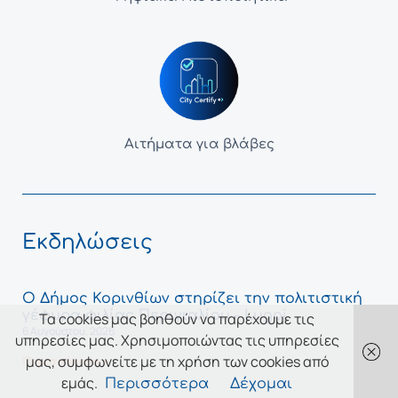
Αιτήματα για βλάβες
Εκδηλώσεις
Ο Δήμος Κορινθίων στηρίζει την πολιτιστική
γέφυρα φιλίας Περιγιαλίου - Lugoj
Τα cookies μας βοηθούν να παρέχουμε τις
6 Αυγούστου, 2026
υπηρεσίες μας. Χρησιμοποιώντας τις υπηρεσίες
μας, συμφωνείτε με τη χρήση των cookies από
Περισσότερα »
εμάς.
Περισσότερα
Δέχομαι