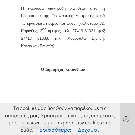
Η παρούσα διακήρυξη διατίθεται από τη
Γραμματεία της Οικονομικής Επιτροπής κατά
τις εργάσιμες ημέρες και ώρες, (Κολιάτσου 32,
ος
Κόρινθος, 2
όροφος, τηλ. 27413 61021, φαξ
27413 61038, κ.κ. Χουρσαλά Ειρήνη,
Κότσαλου Βενετία).
Ο Δήμαρχος Κορινθίων
ΑΛΕΞΑΝΔΡΟΣ Μ. ΠΝΕΥΜΑΤΙΚΟΣ
Τα cookies μας βοηθούν να παρέχουμε τις
υπηρεσίες μας. Χρησιμοποιώντας τις υπηρεσίες
μας, συμφωνείτε με τη χρήση των cookies από
ΕΛΛΗΝΙΚΗ ΔΗΜΟΚΡΑΤΙΑ
εμάς.
Περισσότερα
Δέχομαι