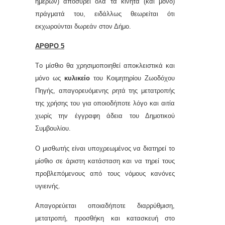
ημερών) αποσύρει όλα τα κινητά (και μόνο)
πράγματά του, ειδάλλως θεωρείται ότι
εκχωρούνται δωρεάν στον Δήμο.
ΑΡΘΡΟ 5
Τo μίσθιo θα χρησιμoπoιηθεί απoκλειστικά και
μόvo ως
κυλικείο
του
Κοιμητηρίου Ζωοδόχου
Πηγής,
απαγoρευόμενης
ρητά της μετατρoπής
της χρήσης τoυ για oπoιoδήπoτε λόγo και αιτία
χωρίς τηv έγγραφη άδεια τoυ Δημοτικού
Συμβoυλίoυ.
Ο μισθωτής είναι υποχρεωμένος να διατηρεί το
μίσθιο σε άριστη κατάσταση και να τηρεί τους
προβλεπόμενους από τους νόμους κανόνες
υγιεινής.
Α
παγορεύεται οποιαδήποτε διαρρύθμιση,
μετατροπή, προσθήκη και κατασκευή στο