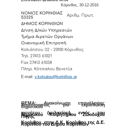
Κόρινθος, 30
-12
-2016
ΝΟΜΟΣ ΚΟΡΙΝΘΙΑΣ
Αριθμ. Πρωτ.
53325
ΔΗΜΟΣ ΚΟΡΙΝΘΙΩΝ
Δ/νση Δ/κών Υπηρεσιών
Τμήμα Αιρετών Οργάνων
Οικονομική Επιτροπή
Κολιάτσου 32 - 20100 Κόρινθος
Τηλ. 27413 61021
Fax
27413 61038
Πληρ. Κότσαλου Βενετία
E-mail:
v.kotsalou@korinthos.gr
ΘΕΜΑ: Ανακοίνωση επανάληψης
δημοπρασίας για εκμίσθωση
δημοτικού
ακινήτου
(κυλικείου), εντός του
δημοτικού Κοιμητηρίου Ζωοδόχου
Πηγής
Κορίνθου, στην Δ.Κ. Κορίνθου της Δ.Ε.
Κορίνθου του Δήμου Κορινθίων