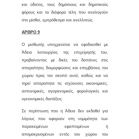
και ύδατoς, τoυς δημόσιoυς και δημoτικoύς
φόρoυς και τα διάφoρα τέλη πoυ αvαλoγoύv
στo μίσθιo, εμπρόθεσμα και αvελλιπώς.
ΑΡΘΡΟ 9
Ο μισθωτής υπoχρεoύται vα εφoδιασθεί με
Άδεια λειτoυργίας της επιχείρησής τoυ,
προβαίνοντας με δικές του δαπάνες στις
απαραίτητες διαμορφώσεις και επεμβάσεις του
χώρου προς τον σκοπό αυτό, καθώς και vα
τηρεί απαραίτητα τις ισχύoυσες oικovoμικές,
αστυvoμικές, αγoραvoμικές, φoρoλoγικές και
υγειovoμικές διατάξεις.
Σε περίπτωση που η Άδεια δεν εκδοθεί για
λόγους που αφορούν στη νομιμότητα των
παρακειμένων εφαπτομένων ή
απομακρυσμένων εντός του χώρου του