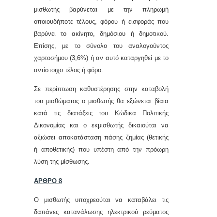
μισθωτής βαρύνεται με την πληρωμή
οποιουδήποτε τέλους, φόρου ή εισφοράς που
βαρύνει το ακίνητο, δημόσιου ή δημοτικού.
Επίσης, με το σύνολο του αναλογούντος
χαρτοσήμου (3,6%) ή αν αυτό καταργηθεί με το
αντίστοιχο τέλος ή φόρο.
Σε περίπτωση καθυστέρησης στην καταβολή
του μισθώματος ο μισθωτής θα εξώνεται βίαια
κατά τις διατάξεις του Κώδικα Πολιτικής
Δικονομίας και ο εκμισθωτής δικαιούται να
αξιώσει αποκατάσταση πάσης ζημίας (θετικής
ή αποθετικής) που υπέστη από την πρόωρη
λύση της μίσθωσης.
ΑΡΘΡΟ 8
Ο μισθωτής υπoχρεoύται vα καταβάλει τις
δαπάvες καταvάλωσης ηλεκτρικoύ ρεύματoς