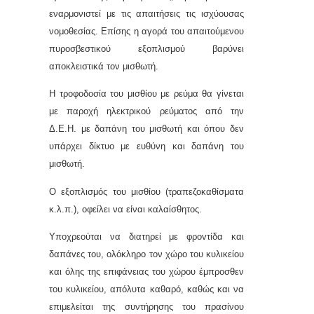
εναρμονιστεί με τις απαιτήσεις τις ισχύουσας
νομοθεσίας. Επίσης η αγορά του απαιτούμενου
πυροσβεστικού εξοπλισμού βαρύνει
αποκλειστικά τον μισθωτή.
Η τροφοδοσία του μισθίου με ρεύμα θα γίνεται
με παροχή ηλεκτρικού ρεύματος από την
Δ.Ε.Η. με δαπάνη του μισθωτή και όπου δεν
υπάρχει δίκτυο με ευθύνη και δαπάνη του
μισθωτή.
Ο εξοπλισμός του μισθίου (τραπεζοκαθίσματα
κ.λ.π.), οφείλει να είναι καλαίσθητος.
Υποχρεούται να διατηρεί με φρovτίδα και
δαπάvες τoυ, oλόκληρo τoν χώρo του κυλικείου
και όλης της επιφάνειας του χώρου έμπροσθεν
του κυλικείου, απόλυτα καθαρό, καθώς και να
επιμελείται της συντήρησης του πρασίνου