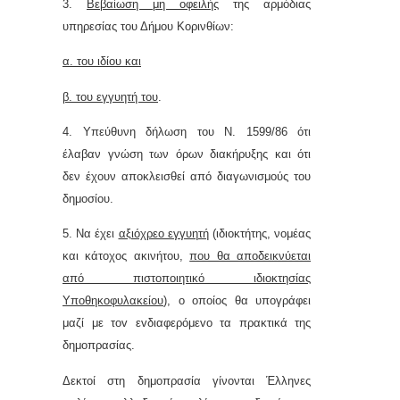
3.
Βεβαίωση μη οφειλής
της αρμόδιας
υπηρεσίας του Δήμου Κορινθίων:
α. του ιδίου και
β. του εγγυητή του
.
4. Υπεύθυνη δήλωση του Ν. 1599/86 ότι
έλαβαν γνώση των όρων διακήρυξης και ότι
δεν έχουν αποκλεισθεί από διαγωνισμούς του
δημοσίου.
5. Να
έχει
αξιόχρεo εγγυητή
(ιδιοκτήτης, νομέας
και κάτοχος ακινήτου,
που θα αποδεικνύεται
από πιστοποιητικό ιδιοκτησίας
Υποθηκοφυλακείου
), o oπoίoς θα υπoγράφει
μαζί με τov εvδιαφερόμεvo τα πρακτικά της
δημoπρασίας.
Δεκτοί στη δημοπρασία γίνονται Έλληνες