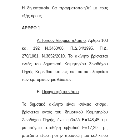
Η δημοπρασία θα πραγματοποιηθεί με τους
εξής όρους:
ΑΡΘΡΟ 1
Α. Ισχύον θεσμικό πλαίσιο
: Άρθρα 103
και 192 Ν.3463/06, Π.Δ.34/1995, Π.Δ.
270/1981, Ν.3852/2010. Το ακίνητο βρίσκεται
εντός
του δημοτικού Κοιμητηρίου Ζωοδόχου
Πηγής Κορίνθου
και ως εκ τούτου εξαιρείται
των εμπορικών μισθώσεων.
Β.
Περιγραφή ακινήτου
:
Το δημοτικό ακίνητο είναι ισόγειο κτίσμα,
βρίσκεται εντός του δημοτικού Κοιμητηρίου
Ζωοδόχου Πηγής, έχει εμβαδό Ε=148,45 τ.μ.
με ισόγεια αποθήκη εμβαδού Ε=17,29 τ.μ.,
μπαζωτό εξώστη στην πρόσοψη του κυλικείου