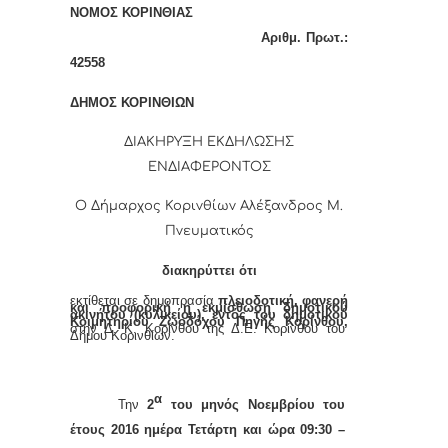
ΝΟΜΟΣ ΚΟΡΙΝΘΙΑΣ
Αριθμ. Πρωτ.:
42558
ΔΗΜΟΣ ΚΟΡΙΝΘΙΩΝ
ΔΙΑΚΗΡΥΞΗ ΕΚΔΗΛΩΣΗΣ
ΕΝΔΙΑΦΕΡΟΝΤΟΣ
Ο Δήμαρχος Κορινθίων Αλέξανδρος Μ.
Πνευματικός
διακηρύττει ότι
εκτίθεται σε
δημοπρασία
πλειοδοτική, φανερή
και προφορική η εκμίσθωση δημοτικού
ακινήτου (κυλικείου), εντός του δημοτικού
Κοιμητηρίου Ζωοδόχου Πηγής Κορίνθου,
στην Δ. Κ. Κορίνθου της Δ.Ε. Κορίνθου του
Δήμου Κορινθίων.
α
Την
2
του μηνός Νοεμβρίου του
έτους 2016 ημέρα Τετάρτη και ώρα 09:30 –