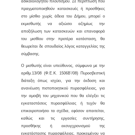
αδικαιολόγητου πλουτισμού. Σε περίπτωση που
πραγματοποιηθούν κατασκευές ή προσθήκες
στο μίσθιο χωρίς άδεια του Δήμου, μπορεί ο
εκμισθωτής να αξιώσει αζημίως την
αποξήλωση των κατασκευών και επαναφορά
του μισθίου στην προτέρα κατάσταση, θα
θεωρείται δε σπουδαίος λόγος καταγγελίας της
σύμβασης.
Ο μισθωτής είναι υπεύθυνος, σύμφωνα με την
αριθμ.13/08 (Φ.Ε.Κ. 1506Β’/08) Πυροσβεστική
διάταξη όπως ισχύει, για την έκδοση και
ανανέωση πιστοποιητικού πυρασφάλειας, για
την αμοιβή του μηχανικού που θα ελέγξει τις
εγκαταστάσεις πυρασφάλειας ή τυχόν θα
επικαιροποιήσει τα σχέδια, εφόσον απαιτείται,
καθώς και τις εργασίες συντήρησης,
προσθήκης ή εκσυγχρονισμού της
εγκατάστασης πυρασφάλειας, προκειμένου να