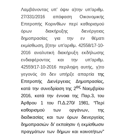
Λαμβάνοντας υπ’ όψιν α)την υπ’αριθμ.
27/331/2016 απόφαση Οικονομικής
Επιτροπής Κορινθίων περί καθορισμού
όρων διακήρυξης διενέργειας
δημοπρασίας για την εν θέματι
εκμίσθωση, β)την υπ’αριθμ. 42558/17-10-
2016 αναλυτική διακήρυξη εκδήλωσης
ενδιαφέροντος και την υπ’αριθμ.
42559/17-10-2016 περίληψη αυτής,
γ)το
γεγονός ότι δεν υπήρξε απαρτία
της
Επιτροπής Διενέργειας Δημοπρασίας,
ας
κατά την συνεδρίαση της
2
Νοεμβρίου
2016,
κατά την έννοια της Παρ.3, του
Άρθρου 1 του Π.Δ.270/ 1981, “Περί
καθορισμού των οργάνων, της
διαδικασίας και των όρων διενεργείας
δημοπρασιών δι’ εκποίησιν ή εκμίσθωσιν
πραγμάτων των δήμων και κοινοτήτων”