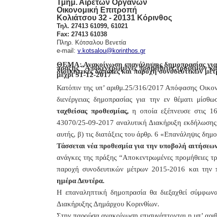
Τμημ. Αιρετών Οργάνων
Οικονομική Επιτροπή
Κολιάτσου 32 - 20131 Κόρινθος
Τηλ. 27413 61099, 61021
Fax:
27413 61038
Πληρ. Κότσαλου Βενετία
e
-
mail
:
v.kotsalou
@
korinthos
.
gr
ΘΕΜΑ: Ανακοίνωση επανάληψης δημοπρασίας για μ
πράξης “Αποκεντρωμένες προμήθειες τροφίμων και
διοικητικές δαπάνες και παροχή συνοδευτικών μέ
μέχρι 31-12-2017”
Κατόπιν της υπ’ αριθμ.25/316/2017 Απόφασης Οικον
διενέργειας δημοπρασίας για την εν θέματι μίσθω
ταχθείσας προθεσμίας,
η οποία εξέπνευσε στις 1
43070/25-09-2017
αναλυτική Διακήρυξη εκδήλωσης 
αυτής,
β) τις διατάξεις του άρθρ. 6 «Επανάληψις δημ
Τάσσεται νέα προθεσμία για την υποβολή αιτήσεω
ανάγκες της πράξης “Αποκεντρωμένες προμήθειες τρ
παροχή συνοδευτικών μέτρων 2015-2016 και την 
ημέρα Δευτέρα.
Η
επαναληπτική δημοπρασία
θα διεξαχθεί σύμφωνα
Διακήρυξης
Δημάρχου Κορινθίων.
Στην παρούσα ανακοίνωση επισυνάπτονται η υπ’ αρι