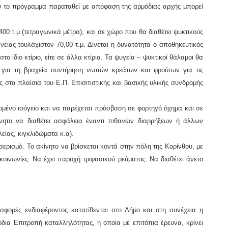
ου το πρόγραμμα παραταθεί με απόφαση της αρμόδιας αρχής μπορεί
400 τ.μ
(τετραγωνικά μέτρα), και σε χώρο που θα διαθέτει ψυκτικούς
νειας τουλάχιστον 70,00 τ.μ. Δίνεται η δυνατότητα ο αποθηκευτικός
στο ίδιο κτίριο, είτε σε άλλα κτίρια. Τα ψυγεία – ψυκτικοί θάλαμοι θα
 για τη βραχεία συντήρηση νωπών κρεάτων και φρούτων για τις
 στα πλαίσια του Ε.Π. Επισιτιστικής και βασικής υλικής συνδρομής
ψωμένο ισόγειο και να παρέχεται πρόσβαση σε φορτηγό όχημα και σε
ίνητο να διαθέτει ασφάλεια έναντι πιθανών διαρρήξεων ή άλλων
είας, κιγκλιδώματα κ.α).
ξαερισμό. Το ακίνητο να βρίσκεται κοντά στην πόλη της Κορίνθου, με
κοινωνίες. Να έχει παροχή τριφασικού ρεύματος. Να διαθέτει άνετο
σφορές ενδιαφέροντος κατατίθενται στο Δήμο και στη συνέχεια η
όδια Επιτροπή καταλληλότητας, η οποία με επιτόπια έρευνα, κρίνει