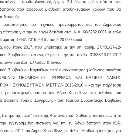
 δαπάνες – προϋπολογισμός έργων 2.4 δίνεται η δυνατότητα στις
ν δαπάνες που αφορούν: μίσθωση αποθηκευτικών χώρων που θα
α διανομής .
 τροποποίησης του Τεχνικού προγράμματος και του Δημοτικού
νη πίστωση για την εν λόγω δαπάνη στον Κ.Α.
60/6232.0003
με τίτλο
ράμματος ΤΕΒΑ 2015-2016 ποσού 20.000 ευρώ .
ομικού έτους 2017,
που ψηφίστηκε με τ
ην
υπ’ αριθ
μ
. 27/481/27-12-
ικού Συμβουλίου και εγκρίθηκε με την υπ’ αριθ
μ
. 31888/13-02-2017
οποννήσου Δυτ. Ελλάδας & Ιονίου.
ικού Συμβουλίου Κορινθίων περί αναγκαιότητας
μίσθωσης
ακινήτου
ΩΜΕΝΕΣ ΠΡΟΜΗΘΕΙΕΣ ΤΡΟΦΙΜΩΝ ΚΑΙ ΒΑΣΙΚΗΣ ΥΛΙΚΗΣ
ΡΟΧΗ ΣΥΝΟΔΕΥΤΙΚΩΝ ΜΈΤΡΩΝ 2015-2016»- και την παράταση
ας με επικεφαλής εταίρο τον Δήμο Κορινθίων στα πλαίσια του
και Βασικής Υλικής Συνδρομής» του Ταμείου Ευρωπαϊκής Βοήθειας
ής Επιτροπής περί “Έγκρισης Δαπανών και διάθεσης πιστώσεων από
ι
την εγγεγραμμένη πίστωση για την εν λόγω δαπάνη στον
Κ.Α.
ού έτους 2017 του
Δήμου
Κορινθίων,
με τίτλο : Μίσθωση ακινήτου για