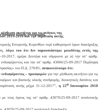
ίσθωση ακινήτου για τις ανάγκες της
 βασικής υλικής συνδρομής,
τρων 2015-2016 και την παράταση αυτής
ομικής Επιτροπής Κορινθίων περί καθορισμού όρων διακήρυξης
ση,
λόγω του ότι δεν παρουσιάστηκε μειοδότης εντός της
6-10-2017, ημέρα Δευτέρα
κ
αι σύμφωνα με α) την υπ’ αριθμ.
ενδιαφέροντος και την υπ’ αριθμ. 43066/25-09-2017 Περίληψη
οπρασίας» του Π.Δ. 270/81,
ανακοινώνουμε ότι:
ν ενδιαφέροντος – προσφορών
για την μίσθωση ακινήτου για
τις
οφίμων και βασικής υλικής συνδρομής, διοικητικές δαπάνες και
α
παράταση αυτής μέχρι 31-12-2017”,
η 22
Ιανουαρίου 2018
 με τους όρους της υπ’ αριθμ. 43070/25-09-2017
αναλυτικής
θμ. 43070/25-09-2017 αναλυτική Διακήρυξη