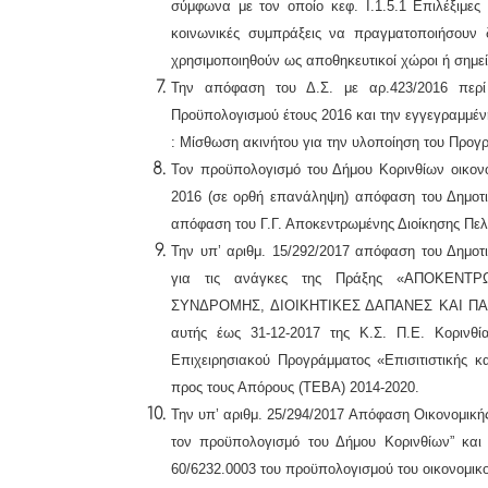
σύμφωνα με τον οποίο κεφ. Ι.1.5.1 Επιλέξιμες
κοινωνικές συμπράξεις να πραγματοποιήσου
χρησιμοποιηθούν ως αποθηκευτικοί χώροι ή σημεί
Την απόφαση του Δ.Σ. με αρ.423/2016 περί
Προϋπολογισμού έτους 2016 και την εγγεγραμμέ
: Μίσθωση ακινήτου για την υλοποίηση του Προγ
Τ
ον προϋπολογισμό του Δήμου
Κορινθίων οικον
2016 (
σε ορθή επανάληψη)
απ
όφαση
του Δημοτ
απόφαση του Γ.Γ. Αποκεντρωμένης Διοίκησης Πελ
Την υπ’ αριθμ. 15/292/2017 απόφαση του Δημοτ
για τις ανάγκες της Πράξης
«ΑΠΟΚΕΝΤΡ
ΣΥΝΔΡΟΜΗΣ, ΔΙΟΙΚΗΤΙΚΕΣ ΔΑΠΑΝΕΣ ΚΑΙ ΠΑ
αυτής έως 31-12-2017 της Κ.Σ. Π.Ε. Κορινθί
Επιχειρησιακού Προγράμματος «Επισιτιστικής 
προς τους Απόρους (ΤΕΒΑ) 2014-2020.
Την υπ’ αριθμ. 25/294/2017 Απόφαση Οικονομικ
τον προϋπολογισμό του Δήμου Κορινθίων”
κα
60/6232.0003 του
προϋπολογισμού
του
οικονομικ