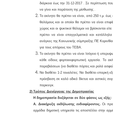
διάρκεια έως την 31-12-2017 . Σε περίπτωση π
να γίνει και παράταση της μίσθωσης .
Το ακίνητο θα πρέπει να είναι, από 250 τ.μ. έως 
θαλάμους και οι οποίοι θα πρέπει να είναι επιφά
χώρος και οι ψυκτικοί θάλαμοι να βρίσκονται είτε 
πρέπει να είναι επαγγελματικά και κατάλληλα
ανάγκες της Κοινωνικής σύμπραξης ΠΕ Κορινθίας
για τους απόρους του ΤΕΒΑ.
Το ακίνητο θα πρέπει να είναι Ισόγειο ή υπερυ
κάθε είδους φορτοεκφορτωτική εργασία. Το ακ
παραβιάσεων (να διαθέτει πόρτες και ρολά ασφαλ
Να διαθέτει 1-2 τουαλέτες. Να διαθέτει επαρκή ε
πρόσβαση σε καλό οδικό δίκτυο και αστικές συγ
παρκινγκ.
2) Τρόπος Διενέργειας της Δημοπρασίας
Η δημοπρασία διεξάγεται σε δύο φάσεις ως εξής:
Α. Διακήρυξη εκδήλωσης ενδιαφέροντος.
Οι προ
αρμόδια δημοτική υπηρεσία τις αποστέλλει στην αρμ