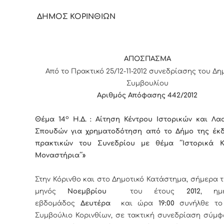
ΔΗΜΟΣ ΚΟΡΙΝΘΙΩΝ
ΑΠΟΣΠΑΣΜΑ
Από το Πρακτικό 25/12-11-2012 συνεδρίασης του Δη
Συμβουλίου
Αριθμός Απόφασης 442/2012
ο
Θέμα 14
Η.Δ. : Αίτηση Κέντρου Ιστορικών και Λα
Σπουδών για χρηματοδότηση από το Δήμο της έκ
πρακτικών του Συνεδρίου με θέμα ΄΄Ιστορικά Κ
Μοναστήρια΄΄»
Στην Κόρινθο και στο Δημοτικό Κατάστημα, σήμερα 
μηνός
Νοεμβρίου
του έτους
2012
, ημ
εβδομάδος
Δευτέρα
και ώρα
19:00
συνήλθε το 
Συμβούλιο Κορινθίων, σε τακτική συνεδρίαση σύμφ