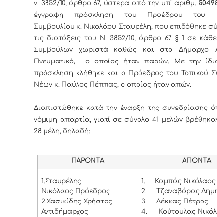
ν. 3852/10, άρθρο 67, ύστερα από την υπ΄ αριθμ.
50498
έγγραφη πρόσκληση του Προέδρου του Δ
Συμβουλίου κ. Νικολάου Σταυρέλη, που επιδόθηκε 
τις διατάξεις του Ν. 3852/10, άρθρο 67 § 1 σε κάθ
Συμβούλων χωριστά καθώς και στο Δήμαρχο Α
Πνευματικό, ο οποίος ήταν παρών. Με την ίδια
πρόσκληση κλήθηκε και ο Πρόεδρος του Τοπικού Σ
Νέων κ. Παύλος Πέππας, ο οποίος ήταν απών.
Διαπιστώθηκε κατά την έναρξη της συνεδρίασης ότ
νόμιμη απαρτία, γιατί σε σύνολο 41 μελών βρέθηκ
28 μέλη, δηλαδή:
ΠΑΡΟΝΤΑ
ΑΠΟΝΤΑ
1.
Σταυρέλης
1.
Καμπάς Νικόλαος
Νικόλαος Πρόεδρος
2.
Τζαναβάρας Δημ
2.
Χασικίδης Χρήστος
3.
Λέκκας Πέτρος
Αντιδήμαρχος
4.
Κούτουλας Νικόλ