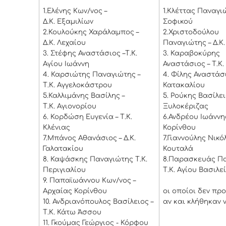
1.
Ελένης Κων/νος –
1.
Κλέττας Παναγιώ
Δ.Κ. Εξαμιλίων
Σοφικού
2.
Κουλούκης Χαράλαμπος –
2.
Χριστοδούλου
Δ.Κ. Λεχαίου
Παναγιώτης – Δ.Κ.
3.
Στέφης Αναστάσιος –Τ.Κ.
3.
Καραβοκύρης
Αγίου Ιωάννη
Αναστάσιος – Τ.Κ
4.
Καρσιώτης Παναγιώτης –
4.
Φίλης Αναστάσιο
Τ.Κ. Αγγελοκάστρου
Κατακαλίου
5.
Καλλιμάνης Βασίλης –
5.
Ρούκης Βασίλειο
Τ.Κ. Αγιονορίου
Ξυλοκέριζας
6.
Κορδώση Ευγενία – Τ.Κ.
6.
Ανδρέου Ιωάννης
Κλένιας
Κορίνθου
7.
Μπάνος Αθανάσιος – Δ.Κ.
7.
Γιαννούλης Νικόλ
Γαλατακίου
Κουταλά
8.
Καψάσκης Παναγιώτης Τ.Κ.
8.
Παρασκευάς Πα
Περιγιαλίου
Τ.Κ. Αγίου Βασιλε
9.
Παπαϊωάννου Κων/νος –
Αρχαίας Κορίνθου
οι οποίοι δεν πρ
10.
Ανδριανόπουλος Βασίλειος –
αν και κλήθηκαν 
Τ.Κ. Κάτω Άσσου
11.
Γκούμας Γεώργιος - Κόρφου