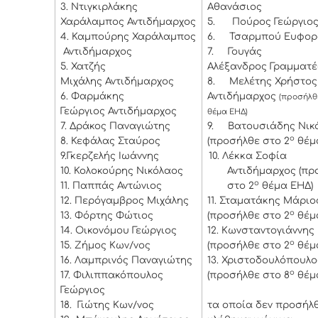
3.
Ντιγκιρλάκης
Αθανάσιος
Χαράλαμπος Αντιδήμαρχος
5.
Πούρος Γεώργιο
4.
Καμπούρης Χαράλαμπος
6.
Τσαρμπού Ευφορ
Αντιδήμαρχος
7.
Γουγάς
5.
Χατζής
Αλέξανδρος Γραμματ
Μιχάλης Αντιδήμαρχος
8.
Μελέτης Χρήσ
6.
Φαρμάκης
Αντιδήμαρχος
(προσήλθ
Γεώργιος Αντιδήμαρχος
θέμα ΕΗΔ)
7.
Δράκος Παναγιώτης
9.
Βατουσιάδης Νικ
ο
8.
Κεφάλας Σταύρος
(προσήλθε στο 2
θέμ
9.
Γκερζελής Ιωάννης
10.
Λέκκα Σοφία
10.
Κολοκούρης Νικόλαος
Αντιδήμαρχος (πρ
ο
11.
Παππάς Αντώνιος
στο 2
θέμα ΕΗΔ)
12.
Περόγαμβρος Μιχάλης
11.
Σταματάκης Μάριο
ο
13.
Φόρτης Φώτιος
(προσήλθε στο 2
θέμ
14.
Οικονόμου Γεώργιος
12.
Κωνσταντογιάννης 
ο
15.
Ζήμος Κων/νος
(προσήλθε στο 2
θέμ
16.
Λαμπρινός Παναγιώτης
13.
Χριστοδουλόπουλο
ο
17.
Φιλιππακόπουλος
(προσήλθε στο 8
θέμ
Γεώργιος
18.
Γιώτης Κων/νος
τα οποία δεν προσήλθ