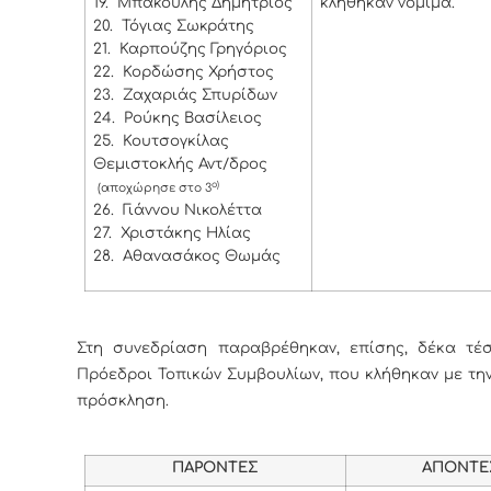
19.
Μπάκουλης Δημήτριος
κλήθηκαν νόμιμα.
20.
Τόγιας Σωκράτης
21.
Καρπούζης Γρηγόριος
22.
Κορδώσης Χρήστος
23.
Ζαχαριάς Σπυρίδων
24.
Ρούκης Βασίλειος
25.
Κουτσογκίλας
Θεμιστοκλής Αντ/δρος
ο)
(αποχώρησε στο 3
26.
Γιάννου Νικολέττα
27.
Χριστάκης Ηλίας
28.
Αθανασάκος Θωμάς
Στη συνεδρίαση παραβρέθηκαν, επίσης, δέκα τέσσ
Πρόεδροι Τοπικών Συμβουλίων, που κλήθηκαν με τη
πρόσκληση.
ΠΑΡΟΝΤΕΣ
ΑΠΟΝΤΕ