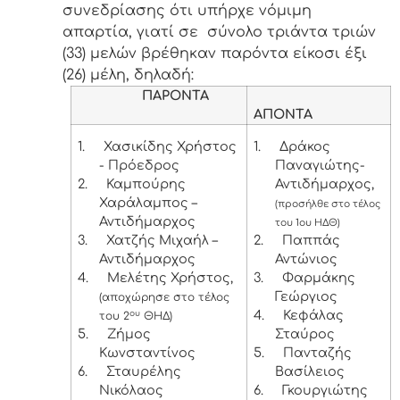
συνεδρίασης ότι υπήρχε νόμιμη
απαρτία, γιατί σε σύνολο τριάντα τριών
(33) μελών βρέθηκαν παρόντα είκοσι έξι
(26) μέλη, δηλαδή:
ΠΑΡΟΝΤΑ
ΑΠΟΝΤΑ
1.
Χασικίδης Χρήστος
1.
Δράκος
- Πρόεδρος
Παναγιώτης-
2.
Καμπούρης
Αντιδήμαρχος,
Χαράλαμπος –
(προσήλθε στο τέλος
Αντιδήμαρχος
του 1ου ΗΔΘ)
3.
Χατζής Μιχαήλ –
2.
Παππάς
Αντιδήμαρχος
Αντώνιος
4.
Μελέτης Χρήστος,
3.
Φαρμάκης
Γεώργιος
(αποχώρησε στο τέλος
4.
Κεφάλας
ου
του 2
ΘΗΔ)
5.
Ζήμος
Σταύρος
Κωνσταντίνος
5.
Πανταζής
6.
Σταυρέλης
Βασίλειος
Νικόλαος
6.
Γκουργιώτης