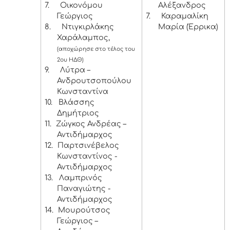
7.
Οικονόμου
Αλέξανδρος
Γεώργιος
7.
Καραμαλίκη
8.
Ντιγκιρλάκης
Μαρία (Έρρικα)
Χαράλαμπος,
(αποχώρησε στο τέλος του
2ου ΗΔΘ)
9.
Λύτρα –
Ανδρουτσοπούλου
Κωνσταντίνα
10.
Βλάσσης
Δημήτριος
11.
Ζώγκος Ανδρέας –
Αντιδήμαρχος
12.
Παρτσινέβελος
Κωνσταντίνος -
Αντιδήμαρχος
13.
Λαμπρινός
Παναγιώτης -
Αντιδήμαρχος
14.
Μουρούτσος
Γεώργιος –