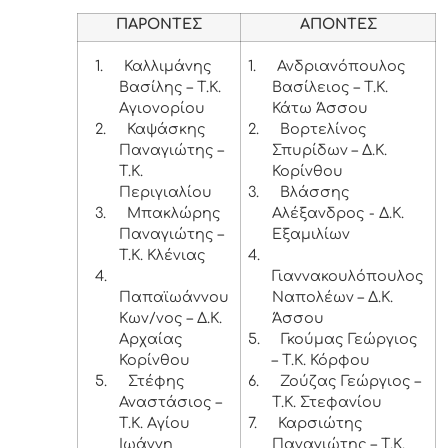
ΠΑΡΟΝΤΕΣ
ΑΠΟΝΤΕΣ
1.
Καλλιμάνης
1.
Ανδριανόπουλος
Βασίλης – Τ.Κ.
Βασίλειος – Τ.Κ.
Αγιονορίου
Κάτω Άσσου
2.
Καψάσκης
2.
Βορτελίνος
Παναγιώτης –
Σπυρίδων – Δ.Κ.
Τ.Κ.
Κορίνθου
Περιγιαλίου
3.
Βλάσσης
3.
Μπακλώρης
Αλέξανδρος - Δ.Κ.
Παναγιώτης –
Εξαμιλίων
Τ.Κ. Κλένιας
4.
4.
Γιαννακουλόπουλος
Παπαϊωάννου
Ναπολέων – Δ.Κ.
Κων/νος – Δ.Κ.
Άσσου
Αρχαίας
5.
Γκούμας Γεώργιος
Κορίνθου
– Τ.Κ. Κόρφου
5.
Στέφης
6.
Ζούζας Γεώργιος –
Αναστάσιος –
Τ.Κ. Στεφανίου
Τ.Κ. Αγίου
7.
Καρσιώτης
Ιωάννη
Παναγιώτης – Τ.Κ.