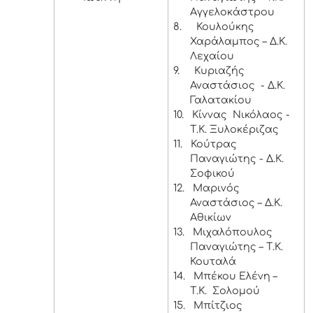
Αγγελοκάστρου
8.
Κουλούκης
Χαράλαμπος – Δ.Κ.
Λεχαίου
9.
Κυριαζής
Αναστάσιος - Δ.Κ.
Γαλατακίου
10.
Κίννας Νικόλαος -
Τ.Κ. Ξυλοκέριζας
11.
Κούτρας
Παναγιώτης - Δ.Κ.
Σοφικού
12.
Μαρινός
Αναστάσιος – Δ.Κ.
Αθικίων
13.
Μιχαλόπουλος
Παναγιώτης – Τ.Κ.
Κουταλά
14.
Μπέκου Ελένη –
Τ.Κ. Σολομού
15.
Μπίτζιος