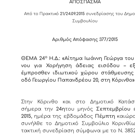
ΑΠΟΣΠΑΣΜΑ
Από το Πρακτικό
21/24.09.2015
συνεδρίασης του Δημο
Συμβουλίου
Αριθμός Απόφασης 377/2015
ο
ΘΕΜΑ 24
Η.Δ.
: «Αίτημα Ιωάννη Γεώργα του
νου για Χορήγηση άδειας εισόδου – ε
έμπροσθεν ιδιωτικού χώρου στάθμευσης
οδό Γεωργίου Παπανδρέου 20, στη Κόρινθο»
Στην Κόρινθο και στο Δημοτικό Κατάσ
σήμερα την
24
η
του μηνός
Σεπτεμβρίου
έ
2015,
ημέρα της εβδομάδος
Πέμπτη
καιώρ
συνήλθε το Δημοτικό Συμβούλιο Κορινθίω
τακτική συνεδρίαση σύμφωνα με το Ν. 3852/