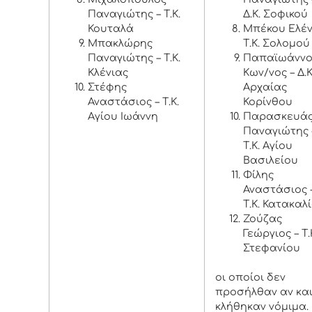
Παναγιώτης – Τ.Κ.
Δ.Κ. Σοφικού
Κουταλά
Μπέκου Ελέν
Μπακλώρης
Τ.Κ. Σολομού
Παναγιώτης – Τ.Κ.
Παπαϊωάνν
Κλένιας
Κων/νος – Δ.Κ
Στέφης
Αρχαίας
Αναστάσιος – Τ.Κ.
Κορίνθου
Αγίου Ιωάννη
Παρασκευά
Παναγιώτης 
Τ.Κ. Αγίου
Βασιλείου
Φίλης
Αναστάσιος 
Τ.Κ. Κατακαλ
Ζούζας
Γεώργιος – Τ.
Στεφανίου
οι οποίοι δεν
προσήλθαν αν κα
κλήθηκαν νόμιμα.