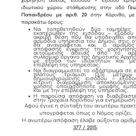
χορήγηση άδειας εισόδου – εξόδου έμπρ
ιδιωτικού χώρου στάθμευσης στην οδό
Γε
Παπανδρέου με αριθ. 20
στην Κόρινθο
, με
παρακάτω όρους:
Να τοποθετηθούν δύο ταμπέλες (
εκατέρωθεν της εισόδου – εξόδου
ακριβή θέση που θα υποδειχθεί απ
αρμόδια υπηρεσία του Δήμου, στις ο
θα αναγράφεται και ο αριθμός
απόφασης έγκρισης της χορήγηση
αιτούμενης άδειας από το αρμ
συλλογικό όργανο της Δημοτικής Αρχής (
με έξοδα των ιδιοκτητών και μ
επίβλεψη της υπηρεσίας.
Να διαγραμμιστεί το οδόστρωμα σε 
πλάτους τριάμισι (3,5) μέτρων
δημιουργούμενης εισόδου – εξόδ
κίτρινη διαγράμμιση, αποκλειόμενη
χρήσης οποιασδήποτε μορφής εμπο
και με την επίβλεψη της υπηρεσίας.
Η παρούσα απόφαση να διαβιβαστε
στην Τροχαία Κορίνθου για ενημέρωσή 
Αφού έγινε η σύνταξη του ανωτέρω πρακτ
υπογράφεται όπως ο Νόμος ορίζει.
Η ανωτέρω απόφαση έλαβε αύξοντα αριθ
377 / 2015
.