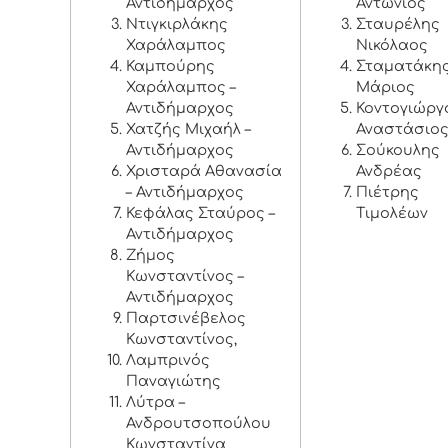
Αντιδήμαρχος
Αντώνιος
Ντιγκιρλάκης
Σταυρέλης
Χαράλαμπος
Νικόλαος
Καμπούρης
Σταματάκη
Χαράλαμπος –
Μάριος
Αντιδήμαρχος
Κοντογιώργ
Χατζής Μιχαήλ –
Αναστάσιο
Αντιδήμαρχος
Σούκουλης
Χρισταρά Αθανασία
Ανδρέας
– Αντιδήμαρχος
Πιέτρης
Κεφάλας Σταύρος –
Τιμολέων
Αντιδήμαρχος
Ζήμος
Κωνσταντίνος –
Αντιδήμαρχος
Παρτσινέβελος
Κωνσταντίνος,
Λαμπρινός
Παναγιώτης
Λύτρα –
Ανδρουτσοπούλου
Κωνσταντίνα