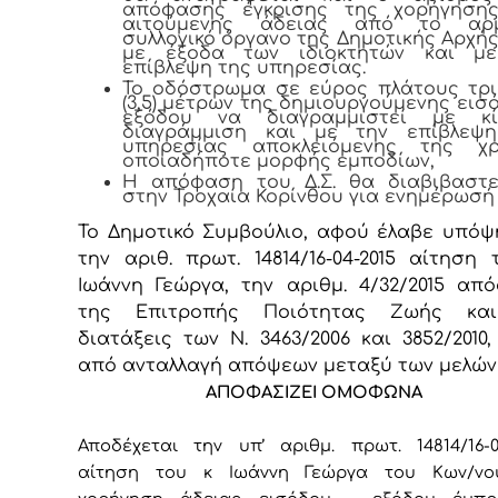
απόφασης έγκρισης της χορήγηση
αιτούμενης άδειας από το αρμ
συλλογικό όργανο της Δημοτικής Αρχής (
με έξοδα των ιδιοκτητών και μ
επίβλεψη της υπηρεσίας.
Το οδόστρωμα σε εύρος πλάτους τρι
(3,5) μέτρων της δημιουργούμενης εισ
εξόδου να διαγραμμιστεί με κί
διαγράμμιση και με την επίβλεψ
υπηρεσίας αποκλειόμενης της χ
οποιαδήποτε μορφής εμποδίων,
Η απόφαση του Δ.Σ. θα διαβιβαστε
στην Τροχαία Κορίνθου για ενημέρωσή 
Το Δημοτικό Συμβούλιο, αφού έλαβε υπόψ
την αριθ. πρωτ. 14814/16-04-2015 αίτηση 
Ιωάννη Γεώργα, την αριθμ. 4/32/2015 απ
της Επιτροπής Ποιότητας Ζωής και
διατάξεις των Ν. 3463/2006 και 3852/2010,
από ανταλλαγή απόψεων μεταξύ των μελών
ΑΠΟΦΑΣΙΖΕΙ ΟΜΟΦΩΝΑ
Αποδέχεται την υπ’ αριθμ. πρωτ.
14814/16-
αίτηση του κ Ιωάννη Γεώργα
του Κων/νο