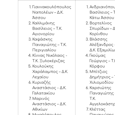
Γιαννακουλόπουλος
Ανδριανόπο
Ναπολέων – Δ.Κ.
Βασίλειος – Τ
Άσσου
Κάτω Άσσου
Καλλιμάνης
Βορτελίνος
Βασίλειος – Τ.Κ.
Σπυρίδων – Δ
Αγιονορίου
Κορίνθου
Καψάσκης
Βλάσσης
Παναγιώτης – Τ.Κ.
Αλέξανδρος 
Περιγιαλίου
Δ.Κ. Εξαμιλί
Κίννας Νικόλαος -
Γκούμας
Τ.Κ. Ξυλοκέριζας
Γεώργιος – Τ.
Κουλούκης
Κόρφου
Χαράλαμπος – Δ.Κ.
Μπίτζιος
Λεχαίου
Δημήτριος – Τ
Κυριαζής
Χιλιομοδίου
Αναστάσιος - Δ.Κ.
Καρσιώτης
Γαλατακίου
Παναγιώτης 
Μαρινός
Τ.Κ.
Αναστάσιος – Δ.Κ.
Αγγελοκάστ
Αθικίων
Κλέττας
Μιχαλόπουλος
Παναγιώτης 