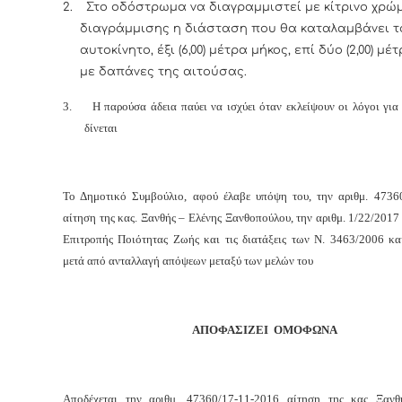
2.
Στο οδόστρωμα να διαγραμμιστεί με κίτρινο χρώ
διαγράμμισης η διάσταση που θα καταλαμβάνει τ
αυτοκίνητο, έξι (6,00) μέτρα μήκος, επί δύο (2,00) μ
με δαπάνες της αιτούσας.
3.
Η παρούσα άδεια παύει να ισχύει όταν εκλείψουν οι λόγοι για
δίνεται
Το Δημοτικό Συμβούλιο, αφού έλαβε υπόψη του, την αριθμ. 4736
αίτηση της κας. Ξανθής – Ελένης Ξανθοπούλου, την αριθμ. 1/22/201
Επιτροπής Ποιότητας Ζωής και τις διατάξεις των Ν. 3463/2006 κα
μετά από ανταλλαγή απόψεων μεταξύ των μελών του
ΑΠΟΦΑΣΙΖΕΙ ΟΜΟΦΩΝΑ
Αποδέχεται την αριθμ. 47360/17-11-2016 αίτηση της κας Ξανθ