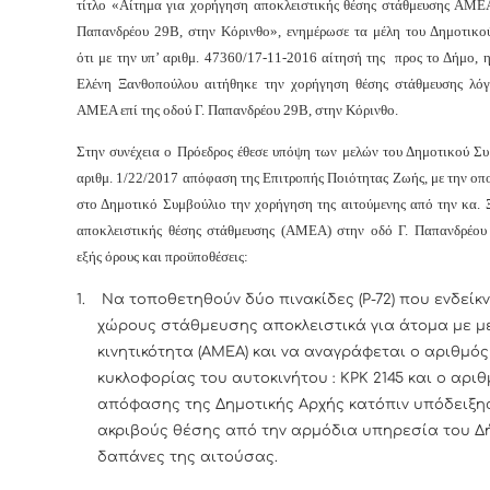
τίτλο «Αίτημα για χορήγηση
αποκλειστικής θέσης στάθμευσης ΑΜΕΑ
Παπανδρέου 29Β, στην Κόρινθο», ενημέρωσε τα μέλη του Δημοτικο
ότι με την υπ’ αριθμ. 47360/17-11-2016 αίτησή της προς το Δήμο, 
Ελένη Ξανθοπούλου αιτήθηκε την χορήγηση θέσης στάθμευσης λό
ΑΜΕΑ επί της οδού Γ. Παπανδρέου 29Β, στην Κόρινθο
.
Στην συνέχεια ο Πρόεδρος έθεσε υπόψη των μελών του Δημοτικού Συ
αριθμ. 1/22/2017 απόφαση της Επιτροπής Ποιότητας Ζωής, με την οπο
στο Δημοτικό Συμβούλιο την χορήγηση της αιτούμενης από την κα. 
αποκλειστικής θέσης στάθμευσης (ΑΜΕΑ) στην οδό Γ. Παπανδρέου
εξής όρους και προϋποθέσεις:
1.
Να τοποθετηθούν δύο πινακίδες (Ρ-72) που ενδείκν
χώρους στάθμευσης αποκλειστικά για άτομα με μ
κινητικότητα (ΑΜΕΑ) και να αναγράφεται ο αριθμός
κυκλοφορίας του αυτοκινήτου : ΚΡΚ 2145 και ο αρι
απόφασης της Δημοτικής Αρχής κατόπιν υπόδειξη
ακριβούς θέσης από την αρμόδια υπηρεσία του Δ
δαπάνες της αιτούσας.