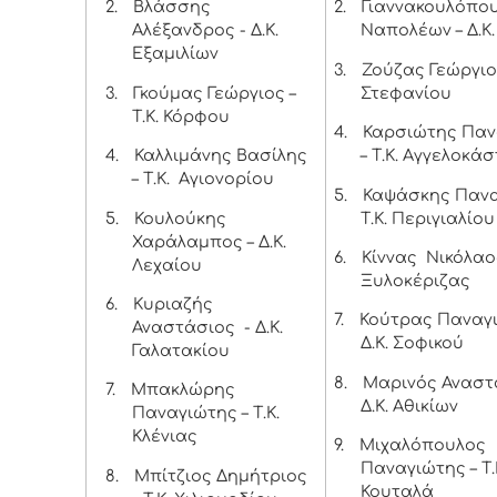
2.
Βλάσσης
2.
Γιαννακουλόπο
Αλέξανδρος - Δ.Κ.
Ναπολέων – Δ.Κ
Εξαμιλίων
3.
Ζούζας Γεώργιος
3.
Γκούμας Γεώργιος –
Στεφανίου
Τ.Κ. Κόρφου
4.
Καρσιώτης Παν
4.
Καλλιμάνης Βασίλης
– Τ.Κ. Αγγελοκά
– Τ.Κ. Αγιονορίου
5.
Καψάσκης Πανα
5.
Κουλούκης
Τ.Κ. Περιγιαλίου
Χαράλαμπος – Δ.Κ.
6.
Κίννας Νικόλαος
Λεχαίου
Ξυλοκέριζας
6.
Κυριαζής
7.
Κούτρας Παναγι
Αναστάσιος - Δ.Κ.
Δ.Κ. Σοφικού
Γαλατακίου
8.
Μαρινός Αναστ
7.
Μπακλώρης
Δ.Κ. Αθικίων
Παναγιώτης – Τ.Κ.
Κλένιας
9.
Μιχαλόπουλος
Παναγιώτης – Τ.
8.
Μπίτζιος Δημήτριος
Κουταλά