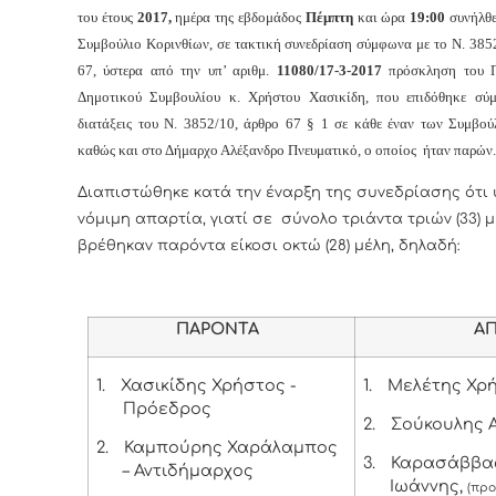
του έτους
2017,
ημέρα της εβδομάδος
Πέμπτη
και
ώρα
19:00
συνήλθε
Συμβούλιο Κορινθίων, σε τακτική συνεδρίαση σύμφωνα με το Ν. 385
67, ύστερα από την υπ’ αριθμ.
11080/17-3-2017
πρόσκληση του Π
Δημοτικού Συμβουλίου κ. Χρήστου Χασικίδη, που επιδόθηκε σύ
διατάξεις του Ν. 3852/10, άρθρο 67 § 1 σε κάθε έναν των Συμβο
καθώς και στο Δήμαρχο Αλέξανδρο Πνευματικό, ο οποίος ήταν παρών.
Διαπιστώθηκε κατά την έναρξη της συνεδρίασης ότι
νόμιμη απαρτία, γιατί σε σύνολο τριάντα τριών (33) 
βρέθηκαν παρόντα είκοσι οκτώ (28) μέλη, δηλαδή:
ΠΑΡΟΝΤΑ
ΑΠΟΝ
1.
Χασικίδης Χρήστος -
1.
Μελέτης Χρ
Πρόεδρος
2.
Σούκουλης 
2.
Καμπούρης Χαράλαμπος
3.
Καρασάββα
– Αντιδήμαρχος
Ιωάννης,
(προ