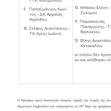
– Τ.Κ. Χιλιομοδίου
10.
Μπέκου Ελένη – 
9.
Παπαϊωάννου Κων/
Σολομού
νος – Δ.Κ. Αρχαίας
Κορίνθου
11.
Παρασκευάς
Παναγιώτης – Τ.
10.
Στέφης Αναστάσιος –
Βασιλείου
Τ.Κ. Αγίου Ιωάννη
12.
Φίλης Αναστάσιο
Κατακαλίου
οι οποίοι δεν προ
αν και κλήθηκαν νό
Ο Πρόεδρος
αφού διαπίστωσε απαρτία, κήρυξε την έναρξη της συν
ο
Δημοτικού Συμβουλίου και εισηγούμενος το 20
θέμα της ημερήσιας