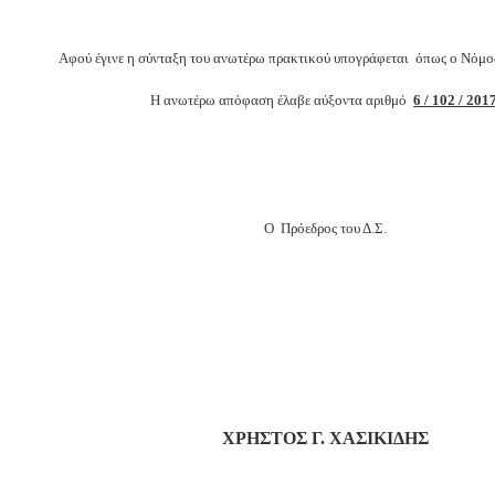
Αφ
ού έγινε η σύνταξη του ανωτέρω πρακτικού υπογράφεται όπως ο Νόμος
Η ανωτέρω απόφαση έλαβε αύξοντα αριθμό
6 / 102 / 201
Ο Πρόεδρος του Δ.Σ.
ΧΡΗΣΤΟΣ Γ. ΧΑΣΙΚΙΔΗΣ