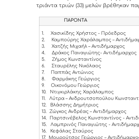
τριάντα τριών (33) μελών βρέθηκαν παρ
ΠΑΡΟΝΤΑ
1.
Χασικίδης Χρήστος - Πρόεδρος
2.
Καμπούρης Χαράλαμπος – Αντιδήμα
3.
Χατζής Μιχαήλ – Αντιδήμαρχος
4.
Δράκος Παναγιώτης- Αντιδήμαρχος
5.
Ζήμος Κωνσταντίνος
6.
Σταυρέλης Νικόλαος
7.
Παππάς Αντώνιος
8.
Φαρμάκης Γεώργιος
9.
Οικονόμου Γεώργιος
10.
Ντιγκιρλάκης Χαράλαμπος
11.
Λύτρα – Ανδρουτσοπούλου Κωνσταντ
12.
Βλάσσης Δημήτριος
13.
Ζώγκος Ανδρέας – Αντιδήμαρχος
14.
Παρτσινέβελος Κωνσταντίνος - Αντι
15.
Λαμπρινός Παναγιώτης - Αντιδήμαρ
16.
Κεφάλας Σταύρος
17.
Μουρούτσος Γεώργιος – Αντιδήμαρχο