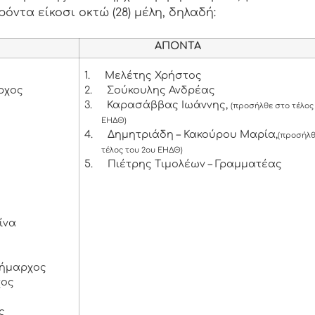
όντα είκοσι οκτώ (28) μέλη, δηλαδή:
ΑΠΟΝΤΑ
1.
Μελέτης Χρήστος
ρχος
2.
Σούκουλης Ανδρέας
3.
Καρασάββας Ιωάννης,
(προσήλθε στο τέλος
ΕΗΔΘ)
4.
Δημητριάδη – Κακούρου Μαρία,
(προσήλθ
τέλος του 2ου ΕΗΔΘ)
5.
Πιέτρης Τιμολέων – Γραμματέας
ίνα
δήμαρχος
χος
ς