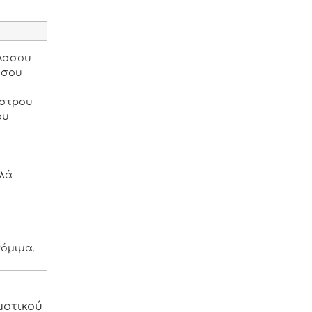
 Άσσου
σσου
άστρου
ου
αλά
νόμιμα.
μοτικού