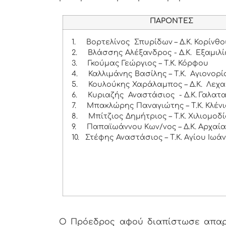
ΠΑΡΟΝΤΕΣ
1.
Βορτελίνος Σπυρίδων – Δ.Κ. Κορίνθο
2.
Βλάσσης Αλέξανδρος - Δ.Κ. Εξαμιλ
3.
Γκούμας Γεώργιος – Τ.Κ. Κόρφου
4.
Καλλιμάνης Βασίλης – Τ.Κ. Αγιονορί
5.
Κουλούκης Χαράλαμπος – Δ.Κ. Λεχα
6.
Κυριαζής Αναστάσιος - Δ.Κ. Γαλατ
7.
Μπακλώρης Παναγιώτης – Τ.Κ. Κλέν
8.
Μπίτζιος Δημήτριος – Τ.Κ. Χιλιομοδ
9.
Παπαϊωάννου Κων/νος – Δ.Κ. Αρχαί
10.
Στέφης Αναστάσιος – Τ.Κ. Αγίου Ιωά
Ο Πρόεδρος αφού διαπίστωσε απαρτ