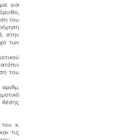
μα για
όρινθο,
ηση του
ρήγηση
, στην
γχο των
μοτικού
κατόπιν
αση του
αριθμ.
ημοτικό
ς θέσης
 του κ.
και τις
 του