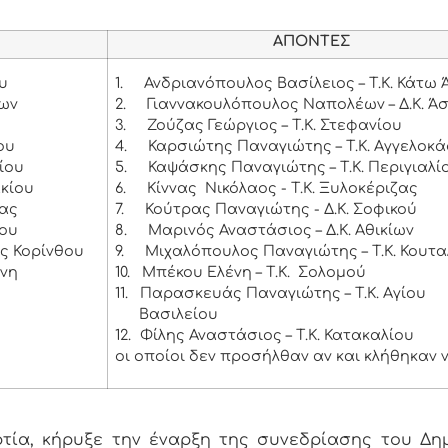
ΑΠΟΝΤΕΣ
υ
1.
Ανδριανόπουλος Βασίλειος – Τ.Κ. Κάτω
ίων
2.
Γιαννακουλόπουλος Ναπολέων – Δ.Κ. Ά
3.
Ζούζας Γεώργιος – Τ.Κ. Στεφανίου
ου
4.
Καρσιώτης Παναγιώτης – Τ.Κ. Αγγελοκ
ίου
5.
Καψάσκης Παναγιώτης – Τ.Κ. Περιγιαλί
ακίου
6.
Κίννας Νικόλαος - Τ.Κ. Ξυλοκέριζας
ιας
7.
Κούτρας Παναγιώτης - Δ.Κ. Σοφικού
ίου
8.
Μαρινός Αναστάσιος – Δ.Κ. Αθικίων
ας Κορίνθου
9.
Μιχαλόπουλος Παναγιώτης – Τ.Κ. Κουτ
ννη
10.
Μπέκου Ελένη – Τ.Κ. Σολομού
11.
Παρασκευάς Παναγιώτης – Τ.Κ. Αγίου
Βασιλείου
12.
Φίλης Αναστάσιος – Τ.Κ. Κατακαλίου
οι οποίοι δεν προσήλθαν αν και κλήθηκαν 
ία, κήρυξε την έναρξη της συνεδρίασης του Δη