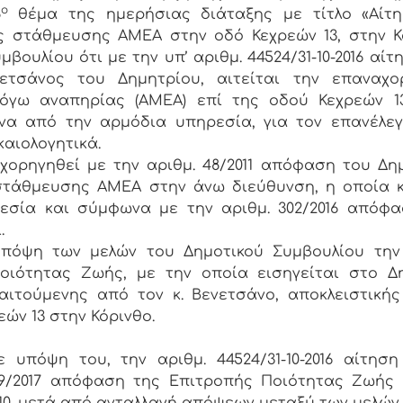
ο
8
θέμα της ημερήσιας διάταξης με τίτλο «Αίτη
 στάθμευσης ΑΜΕΑ στην οδό Κεχρεών 13, στην Κ
ουλίου ότι με την υπ’ αριθμ. 44524/31-10-2016 αίτ
ετσάνος του Δημητρίου, αιτείται την επαναχο
όγω αναπηρίας (ΑΜΕΑ) επί της οδού Κεχρεών 13
να από την αρμόδια υπηρεσία, για τον επανέλε
αιολογητικά.
χορηγηθεί με την αριθμ. 48/2011 απόφαση του Δη
στάθμευσης ΑΜΕΑ στην άνω διεύθυνση, η οποία 
εσία και σύμφωνα με την αριθμ. 302/2016 απόφ
.
πόψη των μελών του Δημοτικού Συμβουλίου την 
οιότητας Ζωής, με την οποία εισηγείται στο Δ
ιτούμενης από τον κ. Βενετσάνο, αποκλειστική
ών 13 στην Κόρινθο.
 υπόψη του, την αριθμ. 44524/31-10-2016 αίτηση
/19/2017 απόφαση της Επιτροπής Ποιότητας Ζωής 
2010, μετά από ανταλλαγή απόψεων μεταξύ των μελών