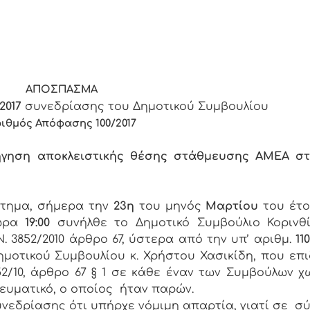
ΑΠΟΣΠΑΣΜΑ
2017
συνεδρίασης του Δημοτικού Συμβουλίου
ιθμός Απόφασης 100/2017
ρήγηση αποκλειστικής θέσης στάθμευσης ΑΜΕΑ σ
στημα, σήμερα την
23η
του μηνός
Μαρτίου
του έτ
ώρα
19:00
συνήλθε το Δημοτικό Συμβούλιο Κορινθ
 3852/2010 άρθρο 67, ύστερα από την υπ’ αριθμ.
11
οτικού Συμβουλίου κ. Χρήστου Χασικίδη, που επ
52/10, άρθρο 67 § 1 σε κάθε έναν των Συμβούλων 
ευματικό, ο οποίος ήταν παρών.
νεδρίασης ότι υπήρχε νόμιμη απαρτία, γιατί σε σ