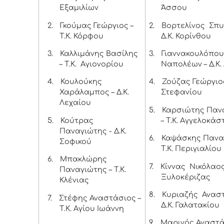
Εξαμιλίων
Άσσου
2.
Γκούμας Γεώργιος –
2.
Βορτελίνος Σπυ
Τ.Κ. Κόρφου
Δ.Κ. Κορίνθου
3.
Καλλιμάνης Βασίλης
3.
Γιαννακουλόπο
– Τ.Κ. Αγιονορίου
Ναπολέων – Δ.Κ
4.
Κουλούκης
4.
Ζούζας Γεώργιος 
Χαράλαμπος – Δ.Κ.
Στεφανίου
Λεχαίου
5.
Καρσιώτης Παν
5.
Κούτρας
– Τ.Κ. Αγγελοκά
Παναγιώτης - Δ.Κ.
6.
Καψάσκης Πανα
Σοφικού
Τ.Κ. Περιγιαλίου
6.
Μπακλώρης
7.
Κίννας Νικόλαος 
Παναγιώτης – Τ.Κ.
Ξυλοκέριζας
Κλένιας
8.
Κυριαζής Ανασ
7.
Στέφης Αναστάσιος –
Δ.Κ. Γαλατακίου
Τ.Κ. Αγίου Ιωάννη
9.
Μαρινός Αναστά