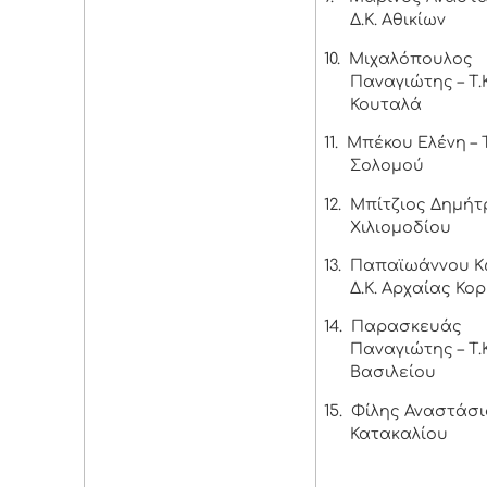
Δ.Κ. Αθικίων
10.
Μιχαλόπουλος
Παναγιώτης – Τ.Κ
Κουταλά
11.
Μπέκου Ελένη – Τ
Σολομού
12.
Μπίτζιος Δημήτρι
Χιλιομοδίου
13.
Παπαϊωάννου Κω
Δ.Κ. Αρχαίας Κο
14.
Παρασκευάς
Παναγιώτης – Τ.Κ
Βασιλείου
15.
Φίλης Αναστάσιο
Κατακαλίου