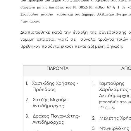
του Προέδρου του Δημοτικού Συμβουλίου κ. Χρήστου Χασικίδη, π
σύμφωνα με τις διατάξεις του Ν. 3852/10, άρθρο 67 § 1 σε κ
Συμβούλων χωριστά καθώς και στο Δήμαρχο Αλέξανδρο Πνευματι
ήταν παρών.
Διαπιστώθηκε κατά την έναρξη της συνεδρίασης ό
νόμιμη απαρτία, γιατί σε σύνολο τριάντα τριών (
βρέθηκαν παρόντα είκοσι πέντε (25) μέλη, δηλαδή:
ΠΑΡΟΝΤΑ
ΑΠΟΝ
1.
Χασικίδης Χρήστος -
1.
Καμπούρης
Πρόεδρος
Χαράλαμπος 
Αντιδήμαρχος
2.
Χατζής Μιχαήλ –
(προσήλθε στο μ
Αντιδήμαρχος
ου
1
ΘΗΔ)
3.
Δράκος Παναγιώτης-
2.
Μελέτης Χρήσ
Αντιδήμαρχος
3.
Ντιγκιρλάκης