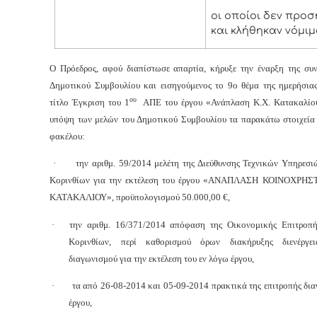
οι οποίοι δεν προ
και κλήθηκαν νόμιμ
Ο Πρόεδρος, αφού διαπίστωσε απαρτία, κήρυξε την έναρξη της συν
Δημοτικού Συμβουλίου και εισηγούμενος το 9ο θέμα της ημερήσιας
ου
τίτλο Έγκριση του 1
ΑΠΕ του έργου «Ανάπλαση Κ.Χ. Κατακαλίο
υπόψη των μελών του Δημοτικού Συμβουλίου τα παρακάτω στοιχεία 
φακέλου:
·
την αριθμ. 59/2014 μελέτη της Διεύθυνσης Τεχνικών Υπηρεσι
Κορινθίων για την εκτέλεση του έργου «ΑΝΑΠΛΑΣΗ ΚΟΙΝΟΧΡ
ΚΑΤΑΚΑΛΙΟΥ», προϋπολογισμού 50.000,00 €,
·
την αριθμ. 16/371/2014 απόφαση της Οικονομικής Επιτροπ
Κορινθίων, περί καθορισμού όρων διακήρυξης διενέργει
διαγωνισμού για την εκτέλεση του εν λόγω έργου,
·
τα από 26-08-2014 και 05-09-2014 πρακτικά της επιτροπής δι
έργου,