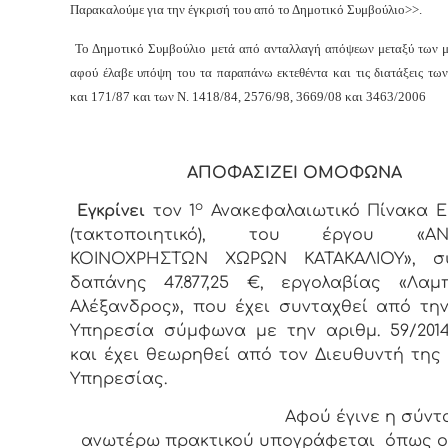
Παρακαλούμε για την έγκρισή του από το Δημοτικό Συμβούλιο>>.
Το Δημοτικό Συμβούλιο μετά από ανταλλαγή απόψεων μεταξύ των μ
αφού έλαβε υπόψη του τα παραπάνω εκτεθέντα και τις διατάξεις τω
και 171/87 και των Ν. 1418/84, 2576/98, 3669/08 και 3463/2006
ΑΠΟΦΑΣΙΖΕΙ ΟΜΟΦΩΝΑ
ο
Εγκρίνει
τον 1
Ανακεφαλαιωτικό Πίνακα 
(τακτοποιητικό), του έργου
«Α
ΚΟΙΝΟΧΡΗΣΤΩΝ ΧΩΡΩΝ ΚΑΤΑΚΑΛΙΟΥ», συ
δαπάνης 47.877,25 €, εργολαβίας «Λαμ
Αλέξανδρος», που έχει συνταχθεί από την
Υπηρεσία σύμφωνα με την αριθμ. 59/201
και έχει θεωρηθεί από τον Διευθυντή της 
Υπηρεσίας.
Αφού έγινε η σύνταξη
ανωτέρω πρακτικού υπογράφεται όπως ο