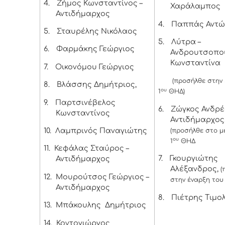
4.
Ζήμος Κωνσταντίνος –
Χαράλαμπος
Αντιδήμαρχος
4.
Παππάς Αντώ
5.
Σταυρέλης Νικόλαος
5.
Λύτρα –
6.
Φαρμάκης Γεώργιος
Ανδρουτσοπο
Κωνσταντίνα
7.
Οικονόμου Γεώργιος
(προσήλθε στην
8.
Βλάσσης Δημήτριος,
ου
1
ΘΗΔ)
9.
Παρτσινέβελος
6.
Ζώγκος Ανδρέ
Κωνσταντίνος
Αντιδήμαρχος
10.
Λαμπρινός Παναγιώτης
(προσήλθε στο μ
ου
1
ΘΗΔ
11.
Κεφάλας Σταύρος –
7.
Γκουργιώτης
Αντιδήμαρχος
Αλέξανδρος,
(
12.
Μουρούτσος Γεώργιος –
στην έναρξη του 
Αντιδήμαρχος
8.
Πιέτρης Τιμο
13.
Μπάκουλης Δημήτριος
14.
Κοντογιώργος