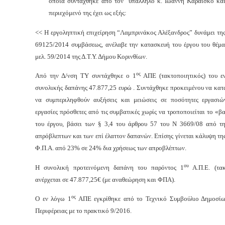
οποία συντάχθηκε από τον υπάλληλο κ. Ιωάννη Καραΐσκο και
περιεχόμενό της έχει ως εξής:
<< Η εργοληπτική επιχείρηση “Λαμπρινάκος Αλέξανδρος” δυνάμει της
69125/2014 συμβάσεως, ανέλαβε την κατασκευή του έργου του θέματ
μελ. 59/2014 της Δ.Τ.Υ. Δήμου Κορινθίων.
ος
Από την Δ/νση ΤΥ συντάχθηκε ο 1
ΑΠΕ (τακτοποιητικός) του ε
συνολικής δαπάνης 47.877,25 ευρώ . Συντάχθηκε προκειμένου να κατ
να συμπεριληφθούν αυξήσεις και μειώσεις σε ποσότητες εργασι
εργασίες πρόσθετες από τις συμβατικές χωρίς να τροποποιείται το «β
του έργου, βάσει των § 3,4 του άρθρου 57 του Ν 3669/08 από τ
απρόβλεπτων και των επί έλαττον δαπανών. Επίσης γίνεται κάλυψη τη
Φ.Π.Α. από 23% σε 24% δια χρήσεως των απροβλέπτων.
ου
Η συνολική προτεινόμενη δαπάνη του παρόντος 1
Α.Π.Ε. (τακ
ανέρχεται σε 47.877,25€ (με αναθεώρηση και ΦΠΑ).
ος
Ο εν λόγω 1
ΑΠΕ εγκρίθηκε από το Τεχνικό Συμβούλιο Δημοσί
Περιφέρειας με το πρακτικό 9/2016.