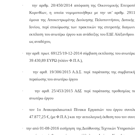
·
την αριθμ. 20/450/2014 απόφαση της Οικονομικής Επιτροπ
Κορινθίων, η οποία νομιμοποιήθηκε με την υπ’ αριθμ. 291
όμοια της Αποκεντρωμένης Διοίκησης Πελοποννήσου, Δυτικής
Ιονίου, περί επικύρωσης των πρακτικών της επιτροπής διαγων
εκτέλεση του ανωτέρω έργου και ανάδειξης του ΕΔΕ Αλέξανδρο
ως αναδόχου,
·
την αριθ. πρωτ. 69125/19-12-2014 σύμβαση εκτέλεσης του ανωτέρ
39.430,89 ΕΥΡΩ (πλέον Φ.Π.Α.),
·
την αριθ. 19/306/2015 Α.Δ.Σ. περί παράτασης της συμβατικ
περαίωσης του ανωτέρω έργου
·
την αριθ. 25/453/2015 ΑΔΣ περί παράτασης προθεσμίας π
ανωτέρω έργου
·
τον 1ο Ανακεφαλαιωτικό Πίνακα Εργασιών του έργου συνολ
47.877,25 €, (με Φ.Π.Α.) και την αιτιολογική έκθεση που τον συν
·
την από 01-08-2016 εισήγηση της Διεύθυνσης Τεχνικών Υπηρεσιών