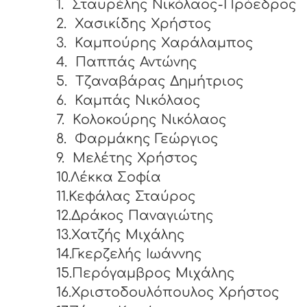
1.
Σταυρέλης Νικόλαος-Πρόεδρος
2.
Χασικίδης Χρήστος
3.
Καμπούρης Χαράλαμπος
4.
Παππάς Αντώνης
5.
Τζαναβάρας Δημήτριος
6.
Καμπάς Νικόλαος
7.
Κολοκούρης Νικόλαος
8.
Φαρμάκης Γεώργιος
9.
Μελέτης Χρήστος
10.Λέκκα Σοφία
11.Κεφάλας Σταύρος
12.Δράκος Παναγιώτης
13.Χατζής Μιχάλης
14.Γκερζελής Ιωάννης
15.Περόγαμβρος Μιχάλης
16.Χριστοδουλόπουλος Χρήστος