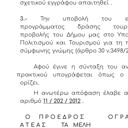
σχετικού εγγράφου απαιτηθεί 
3.-
Την υποβολή του ετή
προγράμματος δράσης τουρισ
προβολής του Δήμου μας στο Υπο
Πολιτισμού και Τουρισμού για τη
σύμφωνης γνώμης (άρθρο 30 ν.3498/2
Αφού έγινε η σύνταξη του α
πρακτικού υπογράφεται όπως ο
ορίζει.
Η ανωτέρω απόφαση έλαβε α
αριθμό
11 / 202 / 2012
.
Ο Π Ρ Ο Ε Δ Ρ Ο Σ Ο Γ Ρ Α
Α Τ Ε Α Σ ΤΑ ΜΕΛΗ