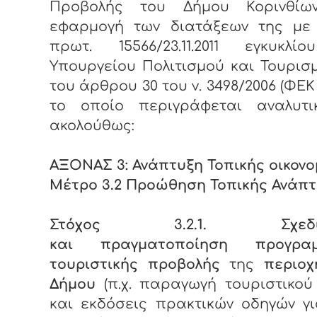
Προβολής του Δήμου Κορινθίων
εφαρμογή των διατάξεων της με 
πρωτ. 15566/23.11.2011 εγκυκλί
Υπουργείου Πολιτισμού και Τουρισ
του άρθρου 30 του ν. 3498/2006 (ΦΕΚ 
το οποίο περιγράφεται αναλυτ
ακολούθως:
ΑΞΟΝΑΣ 3: Ανάπτυξη Τοπικής οικονο
Μέτρο 3.2 Προώθηση Τοπικής Ανάπ
Στόχος 3.2.1. Σχεδια
και πραγματοποίηση προγραμ
τουριστικής προβολής
της
περιοχ
Δήμου
(π.χ. παραγωγή τουριστικού
και εκδόσεις πρακτικών οδηγών γ