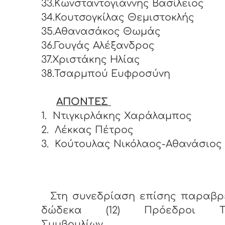
33.Κωνσταντογιάννης Βασίλειος
34.Κουτσογκίλας Θεμιστοκλής
35.Αθανασάκος Θωμάς
36.Γουγάς Αλέξανδρος
37.Χριστάκης Ηλίας
38.Τσαρμπού Ευφροσύνη
ΑΠΟΝΤΕΣ
1.
Ντιγκιρλάκης Χαράλαμπος
2.
Λέκκας Πέτρος
3.
Κούτουλας Νικόλαος-Αθανάσιος
Στη συνεδρίαση επίσης παραβρ
δώδεκα (12) Πρόεδροι Το
Συμβουλίων.