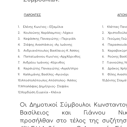
ΠΑΡΟΝΤΕΣ
ΑΠΟΝ
1.
Ελένης Κων/νος – Εξαμίλια
1.
Κλέττας Παν
2.
Κουλούκης Χαράλαμπος- Λέχαιο
2.
Χριστοδούλο
3.
Καψάσκης Παναγιώτης – Περιγιάλι
3.
Γκούμας Γεώ
4.
Στέφης Αναστάσιος –Αγ. Ιωάννης
4.
Παρασκευάς
5.
Ανδριανόπουλος Βασίλειος-K. Άσσος
5.
Καραβοκύρη
6.
Παπαϊωάννου Κων/νος –Αρχ.Κόρινθος
6.
Ρούκης Βασί
7.
Ανδρέου Ιωάννης –Κόρινθος
7.
Γιαννούλης Ν
8.
Καρσιώτης Παναγιώτης –Αγγελ/στρο
8.
Δράκος Χρήσ
9.
Καλλιμάνης Βασίλης –Αγιονόρι
9.
Φίλης Αναστ
10.Αποστολόπουλος Απόστολος- Άσσος
10.Δόντης Σταμά
11.Μπαλάφας Δημήτριος- Στεφάνι
12.Κορδώση Ευγενία – Κλένια
Οι Δημοτικοί Σύμβουλοι Κωνσταντο
Βασίλειος και Γιάννου Νικο
προσήλθαν στο τέλος της συζήτησ
ου