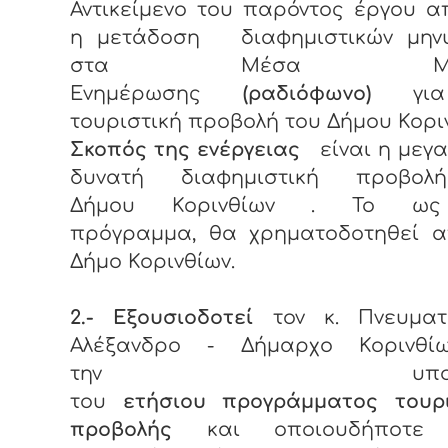
Αντικείμενο του παρόντος έργου α
η μετάδοση διαφημιστικών μην
στα Μέσα Μαζι
Ενημέρωσης
(ραδιόφωνο)
για
τουριστική προβολή του Δήμου Κοριν
Σκοπός της ενέργειας
είναι η μεγα
δυνατή διαφημιστική προβολ
Δήμου Κορινθίων . Το ω
πρόγραμμα, θα χρηματοδοτηθεί α
Δήμο Κορινθίων.
2.- Εξουσιοδοτεί
τον κ. Πνευματ
Αλέξανδρο - Δήμαρχο Κορινθί
την υπογρα
του
ετήσιου προγράμματος τουρι
προβολής
και οποιουδήποτε 