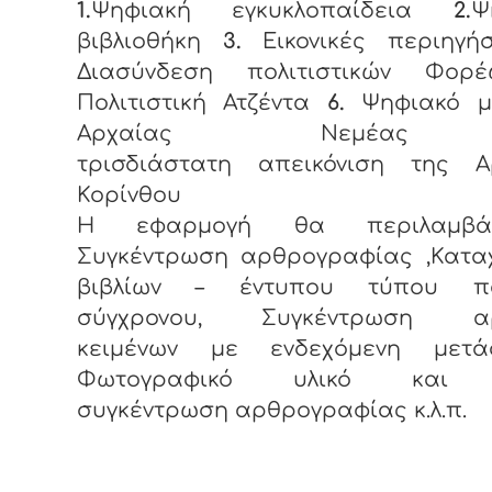
1.
Ψηφιακή εγκυκλοπαίδεια
2.
Ψ
βιβλιοθήκη
3.
Εικονικές περιηγή
Διασύνδεση πολιτιστικών Φο
Πολιτιστική Ατζέντα
6.
Ψηφιακό μ
Αρχαίας Νεμέ
τρισδιάστατη απεικόνιση της Α
Κορίνθου
Η εφαρμογή θα περιλαμβά
Συγκέντρωση αρθρογραφίας ,Κατα
βιβλίων – έντυπου τύπου πα
σύγχρονου, Συγκέντρωση αρ
κειμένων με ενδεχόμενη μετά
Φωτογραφικό υλικό και 
συγκέντρωση αρθρογραφίας κ.λ.π.