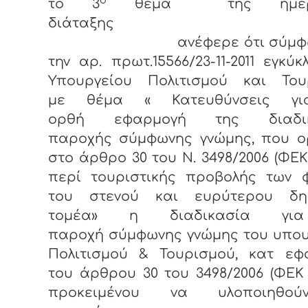
το 3
θέμα της ημερή
διάταξης
ανέφερε ότι σύμφων
την αρ. πρωτ.15566/23-11-2011 εγκύκ
Υπουργείου Πολιτισμού και Του
με θέμα « Κατευθύνσεις γι
ορθή εφαρμογή της διαδικ
παροχής σύμφωνης γνώμης, που ορ
στο άρθρο 30 του Ν. 3498/2006 (ΦΕΚ 
περί τουριστικής προβολής των 
του στενού και ευρύτερου δη
τομέα» η διαδικασία γι
παροχή σύμφωνης γνώμης του υπου
Πολιτισμού & Τουρισμού, κατ εφ
του άρθρου 30 του 3498/2006 (ΦΕΚ 2
προκειμένου να υλοποιηθο