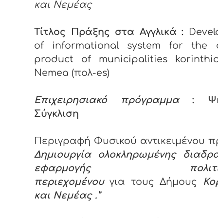
και Νεμέας
Τίτλος
Πράξης
στα
Αγγλικά
:
Devel
of informational system for the c
product of municipalities korinth
Nemea (πολ-es)
Eπιχειρησιακό πρόγραμμα
: Ψη
Σύγκλιση
Περιγραφή Φυσικού αντικειμένου π
Δημιουργία ολοκληρωμένης διαδρα
εφαρμογής πολιτιστ
περιεχομένου
για τους Δήμους
Κο
και Νεμέας .”