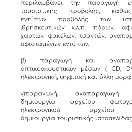
περιλαμβάνει την παραγωγή ε
τουριστικής προβολής, καθώ
εντύπων προβολής των ιστο
,θρησκευτικών κ.λ.π. πόρων, αφ
χαρτών, φακέλων, τσαντών, αναπα
υφισταμένων εντύπων.
β) παραγωγή και αναπαρ
οπτικοακουστικών μέσων ( CD, D
ηλεκτρονική, ψηφιακή και άλλη μορφ
γ)παραγωγή,
αναπαραγωγ
δημιουργία αρχείου φωτογρα
ηλεκτρονικού αρχείου
δημιουργία τουριστικής ιστοσελίδας