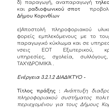
δ) παραγωγή, αναπαραγωγή
τηλε
και
ραδιοφωνικού σποτ
προβολή
Δήμου Κορινθίων
ε)Αποστολή πληροφοριακού υλι
φορείς εμπλεκόμενους με το τουρ
παραγωγικό κύκλωμα και σε υπηρεσ
νσεις ΕΟΤ Εξωτερικού, κρα
υπηρεσίες, σχολεία, συλλόγους, 
ΤΑΧΥΔΡΟΜΙΚΆ .
Ενέργεια 3.2.1.2 ΔΙΑΔΙΚΤΥΟ -
Τίτλος πράξης :
Ανάπτυξη διαδρα
πληροφοριακού συστήματος πολιτι
περιεχομένου για τους Δήμους Κο