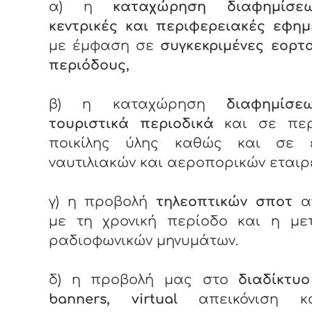
α) η
καταχώρηση διαφημίσ
κεντρικές και περιφερειακές εφημ
με έμφαση σε
συγκεκριμένες εορτ
περιόδους,
β) η καταχώρηση
διαφημίσ
τουριστικά περιοδικά
και σε περ
ποικίλης ύλης καθώς και σε 
ναυτιλιακών και αεροπορικών εταιρ
γ) η προβολή
τηλεοπτικών σποτ
α
με τη χρονική περίοδο και η με
ραδιοφωνικών μηνυμάτων.
δ) η προβολή μας στο
διαδίκτυ
banners,
virtual
απεικόνιση κ