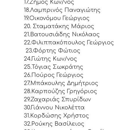
17.Ζήμος Κων/νος
18.Λαμπρινός Παναγιώτης
19.Οικονόμου Γεώργιος
20. Σταματάκης Μάριος
21.Βατουσιάδης Νικόλαος
22.Φιλιππακόπουλος Γεώργιος
23.Φόρτης Φώτιος
24.Γιώτης Κων/νος
25.Τόγιας Σωκράτης
26.Πούρος Γεώργιος
27.Μπάκουλης Δημήτριος
28.Καρπούζης Γρηγόριος
29.Ζαχαριάς Σπυρίδων
30.Γιάννου Νικολέττα
31.Κορδώσης Χρήστος
32.Ρούκης Βασίλειος