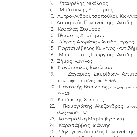
8.
Σταυρέλης Νικόλαος
9.
Μπάκουλης Δημήτριος
10.
Λύτρα-Ανδρουτσοπούλου Κων/να
11.
Λαμπρινός Παναγιώτης - Αντιδήμ
12.
Κεφάλας Σταύρος
13.
Βλάσσης Δημήτριος
14.
Ζώγκος Ανδρέας – Αντιδήμαρχος
15.
Παρτσινέβελος Κων/νος -Αντιδή
16.
Μουρούτσος Γεώργιος - Αντιδήμ
17.
Ζήμος Κων/νος
18.
Νανόπουλος Βασίλειος
19.
Ζαχαριάς Σπυρίδων– Αντιπρ
ου
αποχώρησε στο τέλος του 1
ΗΔΘ
20.
Πανταζής Βασίλειος,
αποχώρησε στο
ου
1
ΗΔΘ
21.
Κορδώσης Χρήστος
22.
Γκουργιώτης Αλέξανδρος,
αποχ
ου
τέλος του 8
ΗΔΘ
23.
Καραμαλίκη Μαρία (Έρρικα)
24.
Καρασάββας Ιωάννης
25.
Ψηλογιαννόπουλος Παναγιώτης