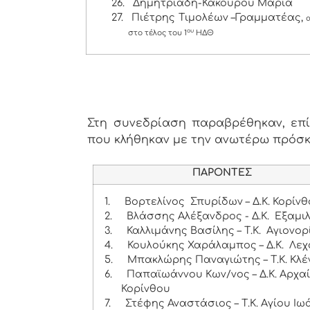
26.
Δημητριάδη-Κακούρου Μαρία
27.
Πιέτρης Τιμολέων –Γραμματέας,
ου
στο τέλος του 1
ΗΔΘ
Στη συνεδρίαση παραβρέθηκαν, επίσ
που κλήθηκαν με την ανωτέρω πρόσ
ΠΑΡΟΝΤΕΣ
1.
Βορτελίνος Σπυρίδων – Δ.Κ. Κορίν
2.
Βλάσσης Αλέξανδρος - Δ.Κ. Εξαμι
3.
Καλλιμάνης Βασίλης – Τ.Κ. Αγιονορ
4.
Κουλούκης Χαράλαμπος – Δ.Κ. Λεχ
5.
Μπακλώρης Παναγιώτης – Τ.Κ. Κλέ
6.
Παπαϊωάννου Κων/νος – Δ.Κ. Αρχα
Κορίνθου
7.
Στέφης Αναστάσιος – Τ.Κ. Αγίου Ιω