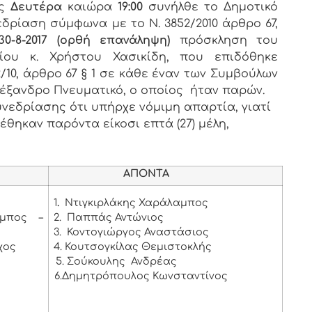
ος
Δευτέρα
καιώρα
19:00
συνήλθε το Δημοτικό
εδρίαση σύμφωνα με το Ν. 3852/2010 άρθρο 67,
/30-8-2017 (ορθή επανάληψη)
πρόσκληση του
ίου κ. Χρήστου Χασικίδη, που επιδόθηκε
/10, άρθρο 67 § 1 σε κάθε έναν των Συμβούλων
λέξανδρο Πνευματικό, ο οποίος ήταν παρών.
νεδρίασης ότι υπήρχε νόμιμη απαρτία, γιατί
έθηκαν παρόντα είκοσι επτά (27) μέλη,
ΑΠΟΝΤΑ
1
.
Ντιγκιρλάκης Χαράλαμπος
μπος –
2. Παππάς Αντώνιος
3. Κοντογιώργος Αναστάσιος
χος
4. Κουτσογκίλας Θεμιστοκλής
5. Σούκουλης Ανδρέας
6.Δημητρόπουλος Κωνσταντίνος