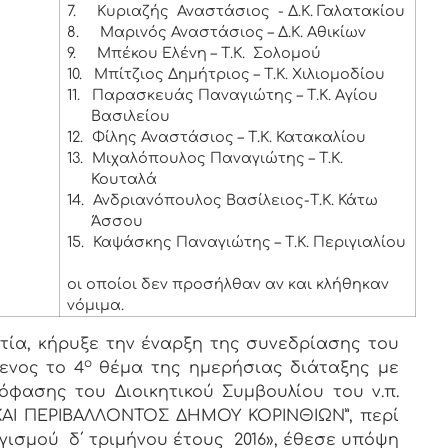
7.
Κυριαζής Αναστάσιος - Δ.Κ. Γαλατακίου
8.
Μαρινός Αναστάσιος – Δ.Κ. Αθικίων
9.
Μπέκου Ελένη – Τ.Κ. Σολομού
10.
Μπίτζιος Δημήτριος – Τ.Κ. Χιλιομοδίου
11.
Παρασκευάς Παναγιώτης – Τ.Κ. Αγίου
Βασιλείου
12.
Φίλης Αναστάσιος – Τ.Κ. Κατακαλίου
13.
Μιχαλόπουλος Παναγιώτης – Τ.Κ.
Κουταλά
14.
Ανδριανόπουλος Βασίλειος-Τ.Κ. Κάτω
Άσσου
15.
Καψάσκης Παναγιώτης – Τ.Κ. Περιγιαλίου
οι οποίοι δεν προσήλθαν αν και κλήθηκαν
νόμιμα.
ία, κήρυξε την έναρξη της συνεδρίασης του
ο
ενος το 4
θέμα της ημερήσιας διάταξης με
πόφασης του Διοικητικού Συμβουλίου του ν.π.
ΑΙ ΠΕΡΙΒΑΛΛΟΝΤΟΣ ΔΗΜΟΥ ΚΟΡΙΝΘΙΩΝ”, περί
γισμού δ΄ τριμήνου έτους 2016», έθεσε υπόψη