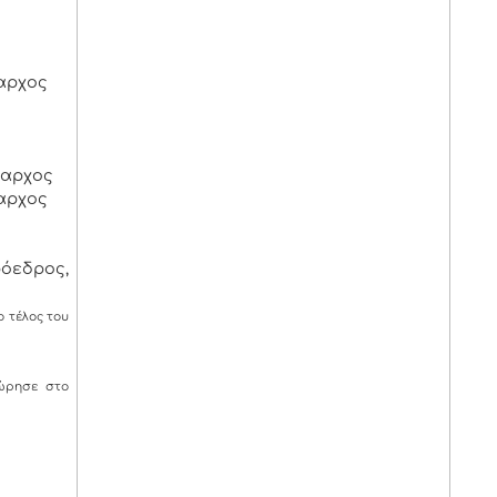
αρχος
μαρχος
αρχος
όεδρος,
 τέλος του
ώρησε στο