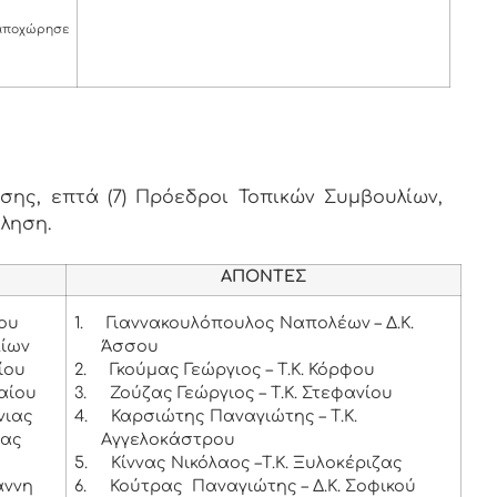
αποχώρησε
ης, επτά (7) Πρόεδροι Τοπικών Συμβουλίων,
κληση.
ΑΠΟΝΤΕΣ
θου
1.
Γιαννακουλόπουλος Ναπολέων – Δ.Κ.
λίων
Άσσου
ίου
2.
Γκούμας Γεώργιος – Τ.Κ. Κόρφου
αίου
3.
Ζούζας Γεώργιος – Τ.Κ. Στεφανίου
νιας
4.
Καρσιώτης Παναγιώτης – Τ.Κ.
ίας
Αγγελοκάστρου
5.
Κίννας Νικόλαος –Τ.Κ. Ξυλοκέριζας
άννη
6.
Κούτρας Παναγιώτης – Δ.Κ. Σοφικού