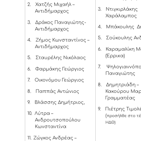
2.
Χατζής Μιχαήλ –
3.
Ντιγκιρλάκης
Αντιδήμαρχος
Χαράλαμπος
3.
Δράκος Παναγιώτης-
4.
Μπάκουλης Δ
Αντιδήμαρχος
5.
Σούκουλης Αν
4.
Ζήμος Κωνσταντίνος –
Αντιδήμαρχος
6.
Καραμαλίκη Μ
(Έρρικα)
5.
Σταυρέλης Νικόλαος
7.
Ψηλογιαννόπ
6.
Φαρμάκης Γεώργιος
Παναγιώτης
7.
Οικονόμου Γεώργιος
8.
Δημητριάδη –
8.
Παππάς Αντώνιος
Κακούρου Μαρ
Γραμματέας
9.
Βλάσσης Δημήτριος,
9.
Πιέτρης Τιμολ
10.
Λύτρα –
(
προσήλθε στο τέ
Ανδρουτσοπούλου
ΗΔΘ)
Κωνσταντίνα
11.
Ζώγκος Ανδρέας –