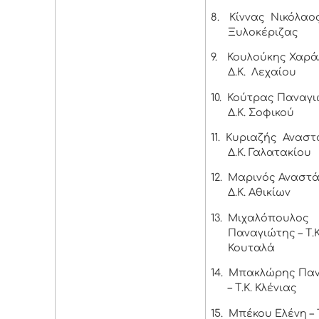
8.
Κίννας Νικόλαος 
Ξυλοκέριζας
9.
Κουλούκης Χαρά
Δ.Κ. Λεχαίου
10.
Κούτρας Παναγι
Δ.Κ. Σοφικού
11.
Κυριαζής Αναστ
Δ.Κ. Γαλατακίου
12.
Μαρινός Αναστά
Δ.Κ. Αθικίων
13.
Μιχαλόπουλος
Παναγιώτης – Τ.Κ
Κουταλά
14.
Μπακλώρης Παν
– Τ.Κ. Κλένιας
15.
Μπέκου Ελένη – 