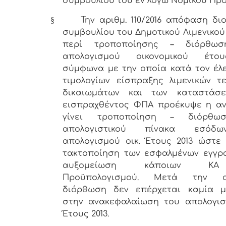
συμβουλίου του εν λόγω Νομικού Πρ
§
Την αριθμ. 110/2016 απόφαση διο
συμβουλίου του Δημοτικού Λιμενικού
περί τροποποίησης – διόρθωσ
απολογισμού οικονομικού έτο
σύμφωνα με την οποία κατά τον έλ
τιμολογίων είσπραξης λιμενικών τ
δικαιωμάτων και των καταστάσ
εισπραχθέντος ΦΠΑ προέκυψε η αν
γίνει τροποποίηση – διόρθω
απολογιστικού πίνακα εσόδ
απολογισμού οικ. Έτους 2013 ώστε 
τακτοποίηση των εσφαλμένων εγγρ
αυξομείωση κάποιων Κ
Προϋπολογισμού. Μετά την α
διόρθωση δεν επέρχεται καμία μ
στην ανακεφαλαίωση του απολογισ
Έτους 2013.