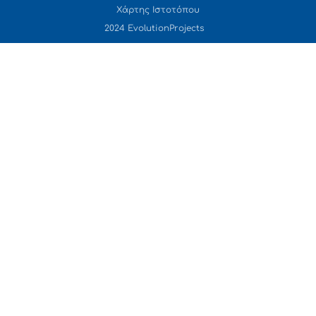
Χάρτης Ιστοτόπου
2024 EvolutionProjects