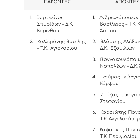
ΠΑΡΟΝΤΕΣ
ΑΠΟΝΤΕΣ
1.
Βορτελίνος
1.
Ανδριανόπουλος
Σπυρίδων – Δ.Κ.
Βασίλειος – Τ.Κ.
Κορίνθου
Άσσου
2.
Καλλιμάνης Βασίλης
2.
Βλάσσης Αλέξαν
– Τ.Κ. Αγιονορίου
Δ.Κ. Εξαμιλίων
3.
Γιαννακουλόπου
Ναπολέων – Δ.Κ.
4.
Γκούμας Γεώργιος
Κόρφου
5.
Ζούζας Γεώργιος 
Στεφανίου
6.
Καρσιώτης Πανα
Τ.Κ. Αγγελοκάστ
7.
Καψάσκης Παναγ
Τ.Κ. Περιγιαλίου