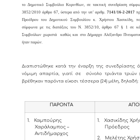
το Δημοτικό Συμβούλιο Κορινθίων, σε τακτική συνεδρίαση σύμφ
3852/2010 άρθρο 67, ύστερα από την υπ’ αριθμ.
7141/16-
2-2017
πρ
Προέδρου του Δημοτικού Συμβουλίου κ. Χρήστου Χασικίδη, πο
σύμφωνα με τις διατάξεις του Ν. 3852/10, άρθρο 67 § 1 σε κ
Συμβούλων χωριστά καθώς και στο Δήμαρχο Αλέξανδρο Πνευματι
ήταν παρών.
Διαπιστώθηκε κατά την έναρξη της συνεδρίασης ό
νόμιμη απαρτία, γιατί σε σύνολο τριάντα τριών (
βρέθηκαν παρόντα είκοσι τέσσερα (24) μέλη, δηλαδή:
ΠΑΡΟΝΤΑ
ΑΠΟΝ
1.
Καμπούρης
1.
Χασικίδης Χρή
Χαράλαμπος –
Πρόεδρος
Αντιδήμαρχος
2.
Μελέτης Χρήσ