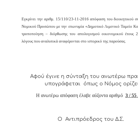
Εγκρίνει την αριθμ. 15/110/23-11-2016 απόφαση του διοικητικού σ
Νομικού Προσώπου με την επωνυμία «Δημοτικό Λιμενικό Ταμείο Κο
τροποποίηση – διόρθωσης του απολογισμού οικονομικού έτους 2
λόγους που αναλυτικά αναφέρονται στο ιστορικό της παρούσας.
Αφ
ού έγινε η σύνταξη του ανωτέρω πρα
υπογράφεται όπως ο Νόμος ορίζει
Η ανωτέρω απόφαση έλαβε αύξοντα αριθμό
3 / 55
Ο Αντιπρόεδρος του Δ.Σ.