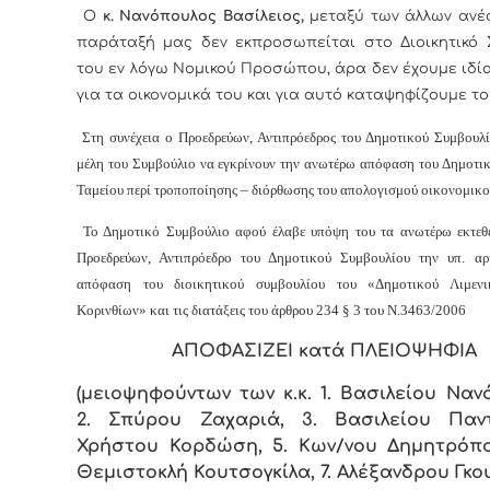
Ο
κ. Νανόπουλος Βασίλειος,
μεταξύ των άλλων ανέφ
παράταξή μας δεν εκπροσωπείται στο Διοικητικό 
του εν λόγω Νομικού Προσώπου, άρα δεν έχουμε ιδί
για τα οικονομικά του και για αυτό καταψηφίζουμε τ
Στη συνέχεια ο Προεδρεύων, Αντιπρόεδρος του Δημοτικού Συμβουλί
μέλη του Συμβούλιο να εγκρίνουν την ανωτέρω απόφαση του Δημοτικ
Ταμείου περί τροποποίησης – διόρθωσης του απολογισμού οικονομικο
Το Δημοτικό Συμβούλιο αφού έλαβε υπόψη του τα ανωτέρω εκτεθ
Προεδρεύων, Αντιπρόεδρο του Δημοτικού Συμβουλίου την υπ. αρ
απόφαση του διοικητικού συμβουλίου του «Δημοτικού Λιμενι
Κορινθίων» και τις διατάξεις του άρθρου 234 § 3 του Ν.3463/2006
ΑΠΟΦΑΣΙΖΕΙ κατά ΠΛΕΙΟΨΗΦΙΑ
(μειοψηφούντων των κ.κ. 1. Βασιλείου Ναν
2. Σπύρου Ζαχαριά, 3. Βασιλείου Παντ
Χρήστου Κορδώση, 5. Κων/νου Δημητρόπο
Θεμιστοκλή Κουτσογκίλα, 7. Αλέξανδρου Γκο