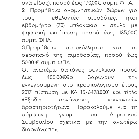
ανά είδος), ποσού έως 170,00€ συμπ. ΦΠΑ.
2.
Προμήθεια αναμνηστικών δώρων για
τους εθελοντές αιμοδότες, ήτοι
εβδομήντα (70) μπλοκάκια - στυλό με
ψηφιακή εκτύπωση ποσού έως 185,00€
συμπ. ΦΠΑ.
3.
Προμήθεια αυτοκόλλητου για το
αεροπανό της αιμοδοσίας, ποσού έως
50,00 € συμπ. ΦΠΑ.
Οι ανωτέρω δαπάνες συνολικού ποσού
έως 405,00€θα βαρύνουν την
εγγεγραμμένη στο προϋπολογισμό έτους
2017 πίστωση με ΚΑ 15/6473.0001 και τίτλο
«Έξοδα οργάνωσης κοινωνικών
δραστηριοτήτων». Παρακαλούμε για τη
σύμφωνη γνώμη του Δημοτικού
Συμβουλίου σχετικά με την ανωτέρω
διοργάνωση».