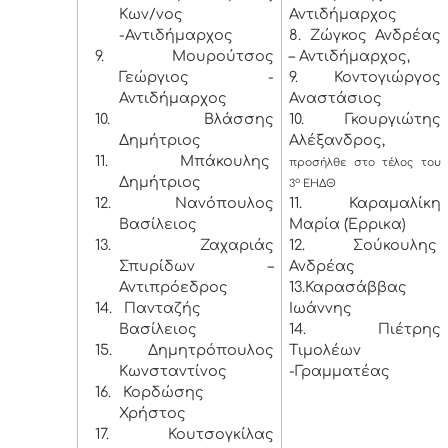
Κων/νος
Αντιδήμαρχος
-Αντιδήμαρχος
8. Ζώγκος Ανδρέας
9. Μουρούτσος
– Αντιδήμαρχος,
Γεώργιος -
9. Κοντογιώργος
Αντιδήμαρχος
Αναστάσιος
10.
Βλάσσης
10. Γκουργιώτης
Δημήτριος
Αλέξανδρος,
11.
Μπάκουλης
προσήλθε στο τέλος του
Δημήτριος
ο
3
ΕΗΔΘ
12.
Νανόπουλος
11. Καραμαλίκη
Βασίλειος
Μαρία (Έρρικα)
13.
Ζαχαριάς
12. Σούκουλης
Σπυρίδων –
Ανδρέας
Αντιπρόεδρος
13.Καρασάββας
14.
Πανταζής
Ιωάννης
Βασίλειος
14. Πιέτρης
15.
Δημητρόπουλος
Τιμολέων
Κωνσταντίνος
-Γραμματέας
16.
Κορδώσης
Χρήστος
17.
Κουτσογκίλας