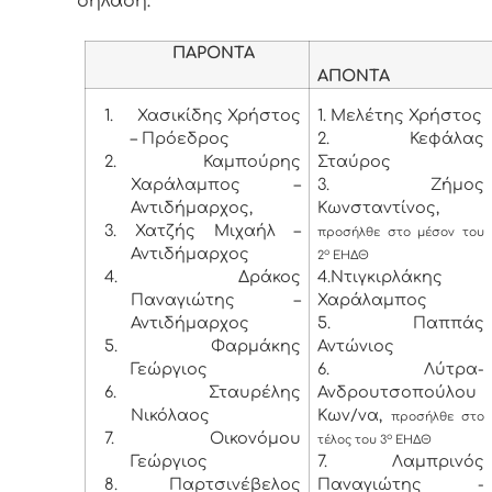
δηλαδή:
ΠΑΡΟΝΤΑ
ΑΠΟΝΤΑ
1.
Χασικίδης Χρήστος
1. Μελέτης Χρήστος
– Πρόεδρος
2. Κεφάλας
2. Καμπούρης
Σταύρος
Χαράλαμπος –
3. Ζήμος
Αντιδήμαρχος,
Κωνσταντίνος,
3. Χατζής Μιχαήλ –
προσήλθε στο μέσον του
Αντιδήμαρχος
ο
2
ΕΗΔΘ
4.
Δράκος
4.Ντιγκιρλάκης
Παναγιώτης –
Χαράλαμπος
Αντιδήμαρχος
5. Παππάς
5.
Φαρμάκης
Αντώνιος
Γεώργιος
6. Λύτρα-
6.
Σταυρέλης
Ανδρουτσοπούλου
Νικόλαος
Κων/να,
προσήλθε στο
7.
Οικονόμου
ο
τέλος του 3
ΕΗΔΘ
Γεώργιος
7. Λαμπρινός
8.
Παρτσινέβελος
Παναγιώτης -