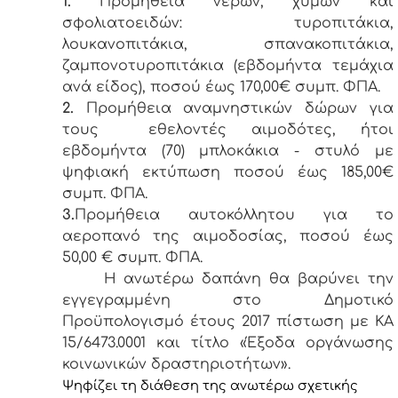
1.
Προμήθεια νερών, χυμών και
σφολιατοειδών: τυροπιτάκια,
λουκανοπιτάκια, σπανακοπιτάκια,
ζαμπονοτυροπιτάκια (εβδομήντα τεμάχια
ανά είδος), ποσού έως 170,00€ συμπ. ΦΠΑ.
2.
Προμήθεια αναμνηστικών δώρων για
τους εθελοντές αιμοδότες, ήτοι
εβδομήντα (70) μπλοκάκια - στυλό με
ψηφιακή εκτύπωση ποσού έως 185,00€
συμπ. ΦΠΑ.
3.
Προμήθεια αυτοκόλλητου για το
αεροπανό της αιμοδοσίας, ποσού έως
50,00 € συμπ. ΦΠΑ.
Η ανωτέρω δαπάνη θα βαρύνει την
εγγεγραμμένη στο Δημοτικό
Προϋπολογισμό έτους 2017 πίστωση με ΚΑ
15/6473.0001 και τίτλο «Έξοδα οργάνωσης
κοινωνικών δραστηριοτήτων».
Ψηφίζει τη διάθεση της ανωτέρω σχετικής