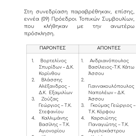
Στη συνεδρίαση παραβρέθηκαν, επίσης,
εννέα (09) Πρόεδροι Τοπικών Συμβουλίων,
που κλήθηκαν με την ανωτέρω
πρόσκληση.
ΠΑΡΟΝΤΕΣ
ΑΠΟΝΤΕΣ
1.
Βορτελίνος
1.
Ανδριανόπουλος
Σπυρίδων – Δ.Κ.
Βασίλειος-Τ.Κ. Κάτω
Κορίνθου
Άσσου
2.
Βλάσσης
2.
Αλέξανδρος -
Γιαννακουλόπουλος
Δ.Κ. Εξαμιλίων
Ναπολέων – Δ.Κ.
3.
Ζούζας
Άσσου
Γεώργιος – Τ.Κ.
3.
Γκούμας Γεώργιος –
Στεφανίου
Τ.Κ. Κόρφου
4.
Καλλιμάνης
4.
Καρσιώτης
Βασίλης – Τ.Κ.
Παναγιώτης – Τ.Κ.
Αγιονορίου
Αγγελοκάστρου