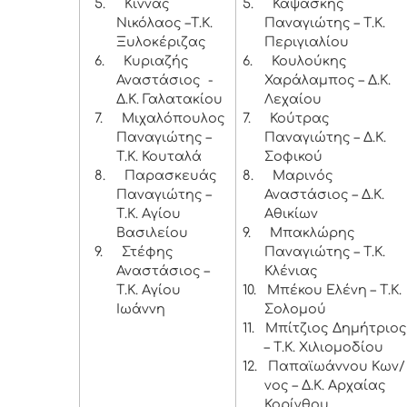
5.
Κίννας
5.
Καψάσκης
Νικόλαος –Τ.Κ.
Παναγιώτης – Τ.Κ.
Ξυλοκέριζας
Περιγιαλίου
6.
Κυριαζής
6.
Κουλούκης
Αναστάσιος -
Χαράλαμπος – Δ.Κ.
Δ.Κ. Γαλατακίου
Λεχαίου
7.
Μιχαλόπουλος
7.
Κούτρας
Παναγιώτης –
Παναγιώτης – Δ.Κ.
Τ.Κ. Κουταλά
Σοφικού
8.
Παρασκευάς
8.
Μαρινός
Παναγιώτης –
Αναστάσιος – Δ.Κ.
Τ.Κ. Αγίου
Αθικίων
Βασιλείου
9.
Μπακλώρης
9.
Στέφης
Παναγιώτης – Τ.Κ.
Αναστάσιος –
Κλένιας
Τ.Κ. Αγίου
10.
Μπέκου Ελένη – Τ.Κ.
Ιωάννη
Σολομού
11.
Μπίτζιος Δημήτριος
– Τ.Κ. Χιλιομοδίου
12.
Παπαϊωάννου Κων/
νος – Δ.Κ. Αρχαίας
Κορίνθου