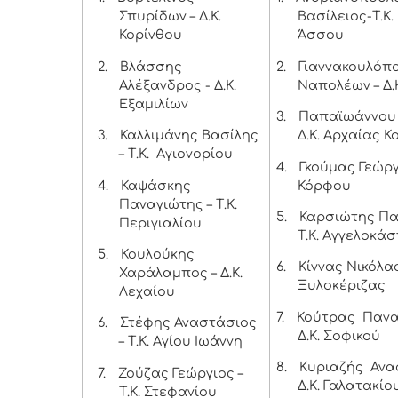
Σπυρίδων – Δ.Κ.
Βασίλειος-Τ.Κ.
Κορίνθου
Άσσου
2.
Βλάσσης
2.
Γιαννακουλόπ
Αλέξανδρος - Δ.Κ.
Ναπολέων – Δ.
Εξαμιλίων
3.
Παπαϊωάννου 
3.
Καλλιμάνης Βασίλης
Δ.Κ. Αρχαίας Κ
– Τ.Κ. Αγιονορίου
4.
Γκούμας Γεώργι
4.
Καψάσκης
Κόρφου
Παναγιώτης – Τ.Κ.
5.
Καρσιώτης Πα
Περιγιαλίου
Τ.Κ. Αγγελοκά
5.
Κουλούκης
6.
Κίννας Νικόλαο
Χαράλαμπος – Δ.Κ.
Ξυλοκέριζας
Λεχαίου
7.
Κούτρας Πανα
6.
Στέφης Αναστάσιος
Δ.Κ. Σοφικού
– Τ.Κ. Αγίου Ιωάννη
8.
Κυριαζής Ανα
7.
Ζούζας Γεώργιος –
Δ.Κ. Γαλατακίο
Τ.Κ. Στεφανίου