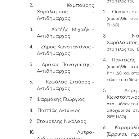
στο τέλος του
2.
Καμπούρης
Χαράλαμπος –
2.
Οικονόμου 
Αντιδήμαρχος,
(προσήλθε στο
ΕΗΔΘ)
3.
Χατζής Μιχαήλ –
Αντιδήμαρχος
3.
Ντιγκ
Χαράλαμπος,
4.
Ζήμος Κωνσταντίνος –
στο τέλος του 
Αντιδήμαρχος
4.
Πανταζής Β
5.
Δράκος Παναγιώτης -
(προσήλθε στο
Αντιδήμαρχος
ου
1
ΗΔΘ και απ
τέλος του ιδίου
6.
Κεφάλας Σταύρος –
Αντιδήμαρχος
5.
Δημητρ
Κωνσταντίνο
7.
Φαρμάκης Γεώργιος
στο μέσον του
8.
Παππάς Αντώνιος
αποχώρησε στο
ου
20
ΗΔΘ)
9.
Σταυρέλης Νικόλαος
6.
Καραμαλί
10.
Λύτρα-
(Έρρικα),
(πρ
Ανδρουτσοπούλου