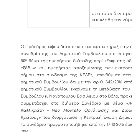
οι οποίοι δεν πρ
και κλήθηκαν νόμ
Ο Πρόεδρος αφού διαπίστωσε απαρτία κήρυξε την έ
συνεδρίασης του Δημοτικού Συμβουλίου και εισηγο
ο
50
θέμα της ημερήσιας διάταξης περί «Έγκρισης ο
εξόδων και ημερήσιας αποζημίωσης των εκπρο
Δήμου στο σύνδεσμο της ΚΕΔΕ», υπενθύμισε στα
Δημοτικού Συμβουλίου ότι με την αριθ. 342/2016 α
Δημοτικού Συμβουλίου εγκρίναμε τη μετάβαση του 
Συμβούλου κ. Νανόπουλου Βασιλείου στο Βόλο, προκ
συμμετάσχει στο διήμερο Συνέδριο με θέμα «
Α
Καλλικράτη – Νέο Μοντέλο Οργάνωσης και Διοί
Κράτους»
που διοργάνωσε η Κεντρική Ένωση Δήμων
Το συνέδριο πραγματοποιήθηκε από την 17-10-2016 έως 
2016.