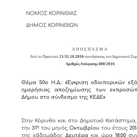
ΝΟΜΟΣ ΚΟΡΙΝΘΙΑΣ
ΔΗΜΟΣ ΚΟΡΙΝΘΙΩΝ
ΑΠΟΣΠΑΣΜΑ
Από το Πρακτικό
21/31.10.2016
συνεδρίασης του Δημοτικού Συ
Αριθμός Απόφασης
400
/2016
Θέμα 50ο Η.Δ.: «Έγκριση οδοιπορικών εξ
ημερήσιας αποζημίωσης των εκπροσώ
Δήμου στο σύνδεσμο της ΚΕΔΕ»
Στην Κόρινθο και στο Δημοτικό Κατάστημα
η
την
31
του μηνός
Οκτωβρίου
του έτους
201
της εβδομάδος
Δευτέρα
και
ώρα
18:00
συν