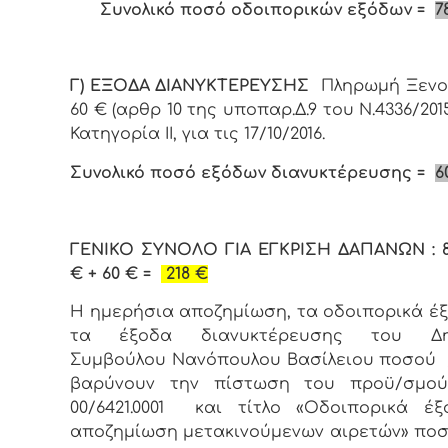
Συνολικό ποσό οδοιπορικών εξόδων =
7
Γ) ΕΞΟΔΑ ΔΙΑΝΥΚΤΕΡΕΥΣΗΣ
Πληρωμή Ξενοδ
60 € (αρθρ 10 της υποπαρ.Δ.9 του Ν.4336/2015
Κατηγορία ΙΙ, για τις 17/10/2016.
Συνολικό ποσό εξόδων διανυκτέρευσης =
6
ΓΕΝΙΚΟ ΣΥΝΟΛΟ ΓΙΑ ΕΓΚΡΙΣΗ ΔΑΠΑΝΩΝ : 8
€ + 60 € =
218 €
Η ημερήσια αποζημίωση, τα οδοιπορικά έ
τα έξοδα διανυκτέρευσης του Δημ
Συμβούλου Νανόπουλου Βασίλειου ποσού
βαρύνουν την πίστωση του προϋ/σμο
00/6421.0001 και τίτλο «Οδοιπορικά έ
αποζημίωση μετακινούμενων αιρετών» ποσο