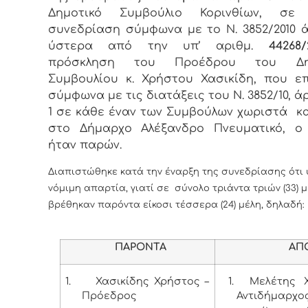
Δημοτικό Συμβούλιο Κορινθίων, σε 
συνεδρίαση σύμφωνα με το Ν. 3852/2010 ά
ύστερα από την υπ’ αριθμ.
44268/2
πρόσκληση του Προέδρου του Δημ
Συμβουλίου κ. Χρήστου Χασικίδη, που ε
σύμφωνα με τις διατάξεις του Ν. 3852/10, ά
1 σε κάθε έναν των Συμβούλων χωριστά κ
στο Δήμαρχο Αλέξανδρο Πνευματικό, ο
ήταν παρών.
Διαπιστώθηκε κατά την έναρξη της συνεδρίασης ότι
νόμιμη απαρτία, γιατί σε σύνολο τριάντα τριών (33) 
βρέθηκαν παρόντα είκοσι τέσσερα (24) μέλη, δηλαδή:
ΠΑΡΟΝΤΑ
ΑΠΟΝ
1.
Χασικίδης Χρήστος –
1.
Μελέτης Χ
Πρόεδρος
Αντιδήμαρχο