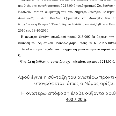
αποζημίωσης, συνολικού ποσού 218,00 € του Δημοτικού Συμβούλου κ
Βασιλείου για τη συμμετοχή του στο διήμεερο Συνέδριο με θέμα:
Καλλικράτη – Νέο Μοντέλο Οργάνωσης και Διοίκησης του Κρ
διοργάνωσε η Κεντρική Ένωση Δήμων Ελλάδας και διεξήχθη στο Βόλο
2016 έως 18-10-2016.
-
Η ανωτέρω δαπάνη συνολικού ποσού
218
,00€
θα βαρύνει την 
πίστωση του Δημοτικού Προϋπολογισμού έτους 2016 με ΚΑ
00/6
τίτλο «Οδοιπορικά έξοδα και αποζημίωση μετακινούμενων αιρετών» 
€.
-
Ψηφίζει
τη διάθεση της ανωτέρω σχετικής πίστωσης ποσού
218,00 €.
Αφ
ού έγινε η σύνταξη του ανωτέρω πρακτι
υπογράφεται όπως ο Νόμος ορίζει.
Η ανωτέρω απόφαση έλαβε αύξοντα αρι
400 / 2016
.