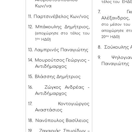
τέλος του ΕΗΔΘ
Κων/να
7.
Γκου
11.
Παρτσινέβελος Κων/νος
Αλέξανδρο
στο μέσον του 
12.
Μπάκουλης Δημήτριος,
αποχώρησε στο
(αποχώρησε στο τέλος του
ου
20
ΗΔΘ)
ου
1
ΗΔΘ)
8.
Σούκουλης 
13.
Λαμπρινός Παναγιώτης
9.
Ψηλογιαν
14.
Μουρούτσος Γεώργιος -
Παναγιώτης
Αντιδήμαρχος
15.
Βλάσσης Δημήτριος
16.
Ζώγκος Ανδρέας -
Αντιδήμαρχος
17.
Κοντογιώργος
Αναστάσιος
18.
Νανόπουλος Βασίλειος
19.
Ζαχαριάς Σπυρίδων –