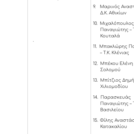
9.
Μαρινός Αναστ
Δ.Κ. Αθικίων
10.
Μιχαλόπουλο
Παναγιώτης – Τ
Κουταλά
.
11.
Μπακλώρης Πα
– Τ.Κ. Κλένιας
12.
Μπέκου Ελένη –
Σολομού
13.
Μπίτζιος Δημήτ
Χιλιομοδίου
14.
Παρασκευάς
Παναγιώτης – Τ
Βασιλείου
15.
Φίλης Αναστάσι
Κατακαλίου