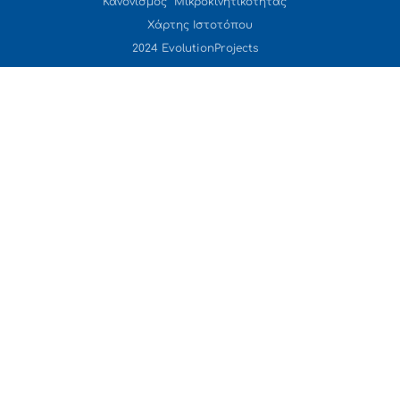
Κανονισμός Μικροκινητικότητας
Χάρτης Ιστοτόπου
2024 EvolutionProjects