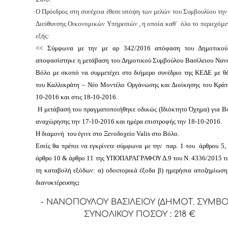
Ο Πρόεδρος στη συνέχεια έθεσε υπόψη των μελών του Συμβουλίου την
Διεύθυνσης Οικονομικών Υπηρεσιών , η οποία καθ΄ όλο το περιεχόμεν
εξής:
<< Σύμφωνα με την με αρ 342/2016 απόφαση του Δημοτικού
αποφασίστηκε η μετάβαση του Δημοτικού Συμβούλου Βασίλειου Ναν
Βόλο με σκοπό να συμμετέχει στο διήμερο συνέδριο της ΚΕΔΕ με θ
του Καλλικράτη – Νέο Μοντέλο Οργάνωσης και Διοίκησης του Κράτ
10-2016 και στις 18-10-2016.
Η μετάβασή του πραγματοποιήθηκε οδικώς (Ιδιόκτητο Όχημα) για Β
αναχώρησης την 17-10-2016 και ημέρα επιστροφής την 18-10-2016.
Η διαμονή του έγινε στο Ξενοδοχείο
Valis
στο Βόλο.
Εσείς θα πρέπει να εγκρίνετε σύμφωνα με την παρ. 1 του άρθρου
5,
άρθρο 10 & άρθρο 11 της ΥΠΟΠΑΡΑΓΡΑΦΟΥ Δ.9 του Ν. 4336/2015 τις
τη καταβολή εξόδων: α) οδοιπορικά έξοδα β) ημερήσια αποζημίωση 
διανυκτέρευσης
:
- ΝΑΝΟΠΟΥΛΟΥ ΒΑΣΙΛΕΙΟΥ (ΔΗΜΟΤ. ΣΥΜΒ
ΣΥΝΟΛΙΚΟΥ ΠΟΣΟΥ : 218 €