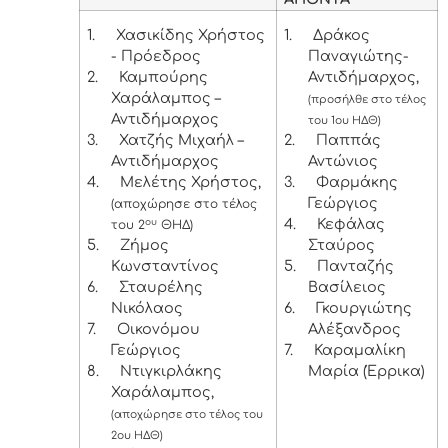
1.
Χασικίδης Χρήστος
1.
Δράκος
- Πρόεδρος
Παναγιώτης-
2.
Καμπούρης
Αντιδήμαρχος,
Χαράλαμπος –
(προσήλθε στο τέλος
Αντιδήμαρχος
του 1ου ΗΔΘ)
3.
Χατζής Μιχαήλ –
2.
Παππάς
Αντιδήμαρχος
Αντώνιος
4.
Μελέτης Χρήστος,
3.
Φαρμάκης
Γεώργιος
(αποχώρησε στο τέλος
4.
Κεφάλας
ου
του 2
ΘΗΔ)
5.
Ζήμος
Σταύρος
Κωνσταντίνος
5.
Πανταζής
6.
Σταυρέλης
Βασίλειος
Νικόλαος
6.
Γκουργιώτης
7.
Οικονόμου
Αλέξανδρος
Γεώργιος
7.
Καραμαλίκη
8.
Ντιγκιρλάκης
Μαρία (Έρρικα)
Χαράλαμπος,
(αποχώρησε στο τέλος του
2ου ΗΔΘ)