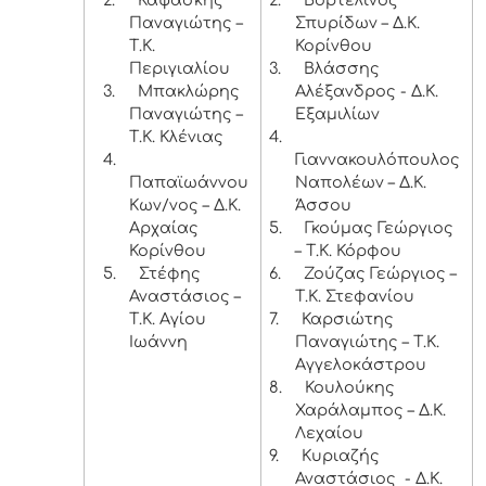
2.
Καψάσκης
2.
Βορτελίνος
Παναγιώτης –
Σπυρίδων – Δ.Κ.
Τ.Κ.
Κορίνθου
Περιγιαλίου
3.
Βλάσσης
3.
Μπακλώρης
Αλέξανδρος - Δ.Κ.
Παναγιώτης –
Εξαμιλίων
Τ.Κ. Κλένιας
4.
4.
Γιαννακουλόπουλος
Παπαϊωάννου
Ναπολέων – Δ.Κ.
Κων/νος – Δ.Κ.
Άσσου
Αρχαίας
5.
Γκούμας Γεώργιος
Κορίνθου
– Τ.Κ. Κόρφου
5.
Στέφης
6.
Ζούζας Γεώργιος –
Αναστάσιος –
Τ.Κ. Στεφανίου
Τ.Κ. Αγίου
7.
Καρσιώτης
Ιωάννη
Παναγιώτης – Τ.Κ.
Αγγελοκάστρου
8.
Κουλούκης
Χαράλαμπος – Δ.Κ.
Λεχαίου
9.
Κυριαζής
Αναστάσιος - Δ.Κ.