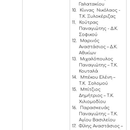
Γαλατακίου
10.
Κίννας Νικόλαος -
Τ.Κ. Ξυλοκέριζας
11.
Κούτρας
Παναγιώτης - Δ.Κ.
Σοφικού
12.
Μαρινός
Αναστάσιος – Δ.Κ.
Αθικίων
13.
Μιχαλόπουλος
Παναγιώτης – Τ.Κ.
Κουταλά
14.
Μπέκου Ελένη –
Τ.Κ. Σολομού
15.
Μπίτζιος
Δημήτριος – Τ.Κ.
Χιλιομοδίου
16.
Παρασκευάς
Παναγιώτης – Τ.Κ.
Αγίου Βασιλείου
17.
Φίλης Αναστάσιος –