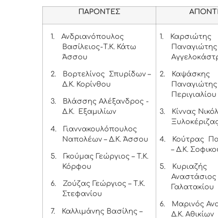
ΠΑΡΟΝΤΕΣ
ΑΠΟΝΤ
1.
Ανδριανόπουλος
1.
Καρσιώτης
Βασίλειος-Τ.Κ. Κάτω
Παναγιώτης –
Άσσου
Αγγελοκάστ
2.
Βορτελίνος Σπυρίδων –
2.
Καψάσκης
Δ.Κ. Κορίνθου
Παναγιώτης –
Περιγιαλίου
3.
Βλάσσης Αλέξανδρος -
Δ.Κ. Εξαμιλίων
3.
Κίννας Νικόλ
Ξυλοκέριζα
4.
Γιαννακουλόπουλος
Ναπολέων – Δ.Κ. Άσσου
4.
Κούτρας Πα
– Δ.Κ. Σοφικο
5.
Γκούμας Γεώργιος – Τ.Κ.
Κόρφου
5.
Κυριαζής
Αναστάσιος -
6.
Ζούζας Γεώργιος – Τ.Κ.
Γαλατακίου
Στεφανίου
6.
Μαρινός Αν
7.
Καλλιμάνης Βασίλης –
Δ.Κ. Αθικίων