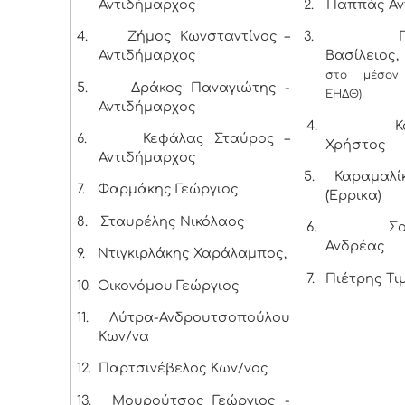
Αντιδήμαρχος
2.
Παππάς Αν
4.
Ζήμος Κωνσταντίνος –
3.
Αντιδήμαρχος
Βασίλειος, 
στο μέσον
5.
Δράκος Παναγιώτης -
ΕΗΔΘ)
Αντιδήμαρχος
4.
Κ
6.
Κεφάλας Σταύρος –
Χρήστος
Αντιδήμαρχος
5.
Καραμαλί
7.
Φαρμάκης Γεώργιος
(Έρρικα)
8.
Σταυρέλης Νικόλαος
6.
Σ
Ανδρέας
9.
Ντιγκιρλάκης Χαράλαμπος,
7.
Πιέτρης Τι
10.
Οικονόμου Γεώργιος
11.
Λύτρα-Ανδρουτσοπούλου
Κων/να
12.
Παρτσινέβελος Κων/νος
13.
Μουρούτσος Γεώργιος -