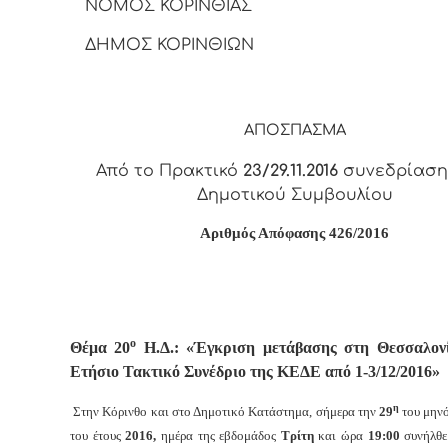
ΝΟΜΟΣ ΚΟΡΙΝΘΙΑΣ
ΔΗΜΟΣ ΚΟΡΙΝΘΙΩΝ
ΑΠΟΣΠΑΣΜΑ
Από το Πρακτικό
23/29.11.2016
συνεδρίαση
Δημοτικού Συμβουλίου
Αριθμός Απόφασης
4
26/2016
ο
Θέμα 20
Η.Δ.: «Έγκριση μετάβασης στη Θεσσαλονί
Ετήσιο Τακτικό Συνέδριο της ΚΕΔΕ από
1-3/12/2016»
η
Στην Κόρινθο και στο Δημοτικό Κατάστημα, σήμερα την
29
του μην
του έτους
2016,
ημέρα της εβδομάδος
Τρίτη
και
ώρα
19:00
συνήλθε