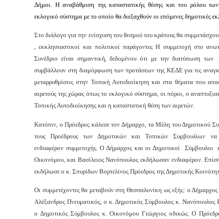
Δήμοι. Η αναβάθμιση της καταστατικής θέσης και του ρόλου των
εκλογικό σύστημα με το οποίο θα διεξαχθούν οι επόμενες δημοτικές εκ
Στο διάλογο για την ενίσχυση του θεσμού του κράτους θα συμμετάσχου
, εκκλησιαστικοί και πολιτικοί παράγοντες Η συμμετοχή στο ανω
Συνέδριο είναι σημαντική, δεδομένου ότι με την διατύπωση τω
συμβάλλουν στη διαμόρφωση των προτάσεων της ΚΕΔΕ για τις αναγκα
μεταρρυθμίσεις στην Τοπική Αυτοδιοίκηση και στα θέματα που απα
αιρετούς της χώρας όπως το εκλογικό σύστημα, οι πόροι, ο αναπτυξια
Τοπικής Αυτοδιοίκησης και η καταστατική θέση των αιρετών.
Κατόπιν, ο Πρόεδρος κάλεσε τον Δήμαρχο, τα Μέλη του Δημοτικού Σ
τους Προέδρους των Δημοτικών και Τοπικών Συμβουλίων να
ενδιαφέρον συμμετοχής. Ο Δήμαρχος και οι Δημοτικοί Σύμβουλοι κ
Οικονόμου, και Βασίλειος Νανόπουλος εκδήλωσαν ενδιαφέρον. Επίση
εκδήλωσε ο κ. Σπυρίδων Βορτελίνος Πρόεδρος της Δημοτικής Κοινότη
Οι συμμετέχοντες θα μεταβούν στη Θεσσαλονίκη ως εξής: ο Δήμαρχος
Αλέξανδρος Πνευματικός, ο κ. Δημοτικός Σύμβουλος κ. Νανόπουλος 
ο Δημοτικός Σύμβουλος κ. Οικονόμου Γεώργιος οδικώς. Ο Πρόεδρ