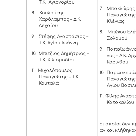
Τ.Κ. Αγιονορίου
7.
Μπακλώρης
8.
Κουλούκης
Παναγιώτης –
Χαράλαμπος – Δ.Κ.
Κλένιας
Λεχαίου
8.
Μπέκου Ελέν
9.
Στέφης Αναστάσιος –
Σολομού
Τ.Κ. Αγίου Ιωάννη
9.
Παπαϊωάννο
10.
Μπίτζιος Δημήτριος –
νος – Δ.Κ. Α
Τ.Κ. Χιλιομοδίου
Κορίνθου
11.
Μιχαλόπουλος
10.
Παρασκευά
Παναγιώτης – Τ.Κ.
Παναγιώτης –
Κουταλά
Αγίου Βασιλ
11.
Φίλης Αναστά
Κατακαλίου
οι οποίοι δεν 
αν και κλήθηκα