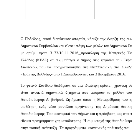
Ο Πρόεδρος, αφού διαπίστωσε απαρτία, κήρυξε την έναρξη της συν
Δημοτικού Συμβουλίου και
έθεσε υπόψη των μελών του Δημοτικού Συ
με αριθμ. πρωτ. 3173/10-11-2016
πρόσκληση
της Κεντρικής Έ
Ελλάδας (ΚΕΔΕ) να συμμετάσχει ο Δήμος στις εργασίες του Ετήσ
Συνεδρίου
,
που θα πραγματοποιηθεί στη Θεσσαλονίκη στο Συνεδ
«Ιωάννης Βελλίδης» από 1 Δεκεμβρίου έως και 3 Δεκεμβρίου 2016.
Το φετινό Συνέδριο διεξάγεται σε μια ιδιαίτερη κρίσιμη χρονική 
είναι ανοικτά σημαντικά ζητήματα που αφορούν το μέλλον του
Αυτοδιοίκησης Α’ βαθμού. Ζητήματα όπως η Μεταρρύθμιση του κ
υιοθέτηση ενός νέου μοντέλου οργάνωσης της Δημόσιας Διοίκη
Αυτοδιοίκησης. Τα οικονομικά των Δήμων και η πρόσβαση μας στα ε
εθνικά προγράμματα χρηματοδότησης. Η συμμετοχή της Αυτοδιοίκησ
στην τοπική ανάπτυξη. Τα προγράμματα κοινωνικής πολιτικής που 