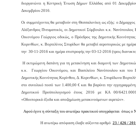
διοργανώνει η Κεντρική Ένωση Δήμων Ελλάδας από 01 Δεκεμβρίο
Δεκεμβρίου 2016.
Οι συμμετέχοντες θα μεταβούν στη Θεσσαλονίκη ως εξής: ο Δήμαρχος
Αλέξανδρος Πνευματικός, οι Δημοτικοί Σύμβουλοι κ.κ. Νανόπουλος 
Οικονόμου Γεώργιος οδικώς, ο Πρόεδρος της Δημοτικής Κοινότητας 
Κορινθίων, κ. Βορτελίνος Σπυρίδων θα μεταβεί αεροπορικώς με ημέ
την 30-11-2016 και ημέρα επιστροφής την 03-12-2016 (τρεις διανυκτερ
Η εκτιμώμενη δαπάνη για τη μετακίνηση και διαμονή των Δημοτικ
κ.κ. Γεωργίου Οικονόμου, και Βασιλείου Νανόπουλου και του 
Δημοτικής Κοινότητας Κορίνθου, Δ. Κορινθίων, κ. Σπυρίδωνα Βορτελί
στο συνολικό ποσό των 1.400,00 € και θα βαρύνει την εγγεγραμμέν
Δημοτικού Προϋπολογισμού έτους 2016 με ΚΑ 00/6421.000
«Οδοιπορικά έξοδα και αποζημίωση μετακινούμενων αιρετών».
Αφ
ού έγινε η σύνταξη του ανωτέρω πρακτικού υπογράφεται όπως ο Ν
Η ανωτέρω απόφαση έλαβε αύξοντα αριθμό
23 / 426 / 20