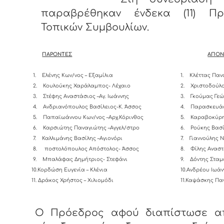
παραβρέθηκαν ένδεκα (11) Πρ
Τοπικών Συμβουλίων.
ΠΑΡΟΝΤΕΣ
ΑΠΟΝ
1.
Ελένης Κων/νος – Εξαμίλια
1.
Κλέττας Παν
2.
Κουλούκης Χαράλαμπος- Λέχαιο
2.
Χριστοδούλο
3.
Στέφης Αναστάσιος –Αγ. Ιωάννης
3.
Γκούμας Γεώ
4.
Ανδριανόπουλος Βασίλειος-K. Άσσος
4.
Παρασκευάς
5.
Παπαϊωάννου Κων/νος –Αρχ.Κόρινθος
5.
Καραβοκύρη
6.
Καρσιώτης Παναγιώτης –Αγγελ/στρο
6.
Ρούκης Βασί
7.
Καλλιμάνης Βασίλης –Αγιονόρι
7.
Γιαννούλης 
8.
ποστολόπουλος Απόστολος- Άσσος
8.
Φίλης Αναστ
9.
Μπαλάφας Δημήτριος- Στεφάνι
9.
Δόντης Σταμ
10.Κορδώση Ευγενία – Κλένια
10.Ανδρέου Ιωάν
11. Δράκος Χρήστος – Χιλιομόδι
11.Καψάσκης Πα
Ο Πρόεδρος αφού διαπίστωσε α