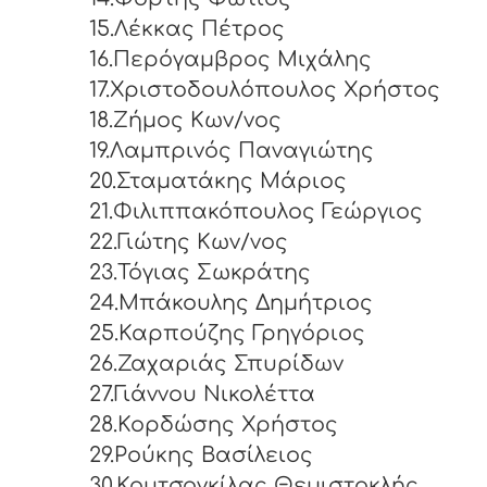
15.Λέκκας Πέτρος
16.Περόγαμβρος Μιχάλης
17.Χριστοδουλόπουλος Χρήστος
18.Ζήμος Κων/νος
19.Λαμπρινός Παναγιώτης
20.Σταματάκης Μάριος
21.Φιλιππακόπουλος Γεώργιος
22.Γιώτης Κων/νος
23.Τόγιας Σωκράτης
24.Μπάκουλης Δημήτριος
25.Καρπούζης Γρηγόριος
26.Ζαχαριάς Σπυρίδων
27.Γιάννου Νικολέττα
28.Κορδώσης Χρήστος
29.Ρούκης Βασίλειος
30.Κουτσογκίλας Θεμιστοκλής