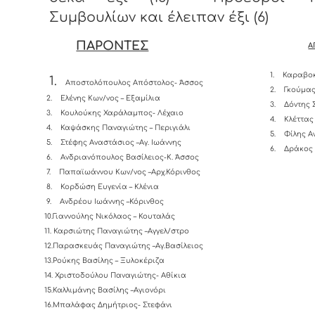
Συμβουλίων και έλειπαν έξι (6)
ΠΑΡΟΝΤΕΣ
Α
1.
Καραβοκ
1.
Αποστολόπουλος Απόστολος- Άσσος
2.
Γκούμας
2.
Ελένης Κων/νος – Εξαμίλια
3.
Δόντης 
3.
Κουλούκης Χαράλαμπος- Λέχαιο
4.
Κλέττας
4.
Καψάσκης Παναγιώτης – Περιγιάλι
5.
Φίλης Α
5.
Στέφης Αναστάσιος –Αγ. Ιωάννης
6.
Δράκος 
6.
Ανδριανόπουλος Βασίλειος-K. Άσσος
7.
Παπαϊωάννου Κων/νος –Αρχ.Κόρινθος
8.
Κορδώση Ευγενία – Κλένια
9.
Ανδρέου Ιωάννης –Κόρινθος
10.Γιαννούλης Νικόλαος – Κουταλάς
11.
Καρσιώτης Παναγιώτης –Αγγελ/στρο
12.Παρασκευάς Παναγιώτης –Αγ.Βασίλειος
13.Ρούκης Βασίλης – Ξυλοκέριζα
14. Χριστοδούλου Παναγιώτης- Αθίκια
15.Καλλιμάνης Βασίλης –Αγιονόρι
16.Μπαλάφας Δημήτριος- Στεφάνι