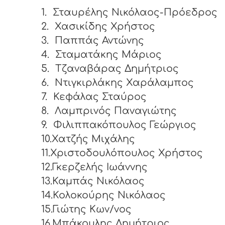
1.
Σταυρέλης Νικόλαος-Πρόεδρος
2.
Χασικίδης Χρήστος
3.
Παππάς Αντώνης
4.
Σταματάκης Μάριος
5.
Τζαναβάρας Δημήτριος
6.
Ντιγκιρλάκης Χαράλαμπος
7.
Κεφάλας Σταύρος
8.
Λαμπρινός Παναγιώτης
9.
Φιλιππακόπουλος Γεώργιος
10.Χατζής Μιχάλης
11.Χριστοδουλόπουλος Χρήστος
12.Γκερζελής Ιωάννης
13.Καμπάς Νικόλαος
14.Κολοκούρης Νικόλαος
15.Γιώτης Κων/νος
16.Μπάκουλης Δημήτριος