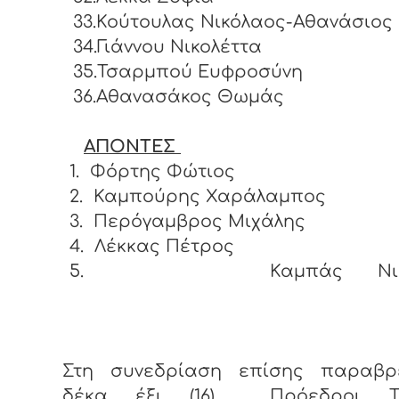
33.Κούτουλας Νικόλαος-Αθανάσιος
34.Γιάννου Νικολέττα
35.Τσαρμπού Ευφροσύνη
36.Αθανασάκος Θωμάς
ΑΠΟΝΤΕΣ
1.
Φόρτης Φώτιος
2.
Καμπούρης Χαράλαμπος
3.
Περόγαμβρος Μιχάλης
4.
Λέκκας Πέτρος
5.
Καμπάς Νικ
Στη συνεδρίαση επίσης παραβρ
δέκα έξι (16) Πρόεδροι Το