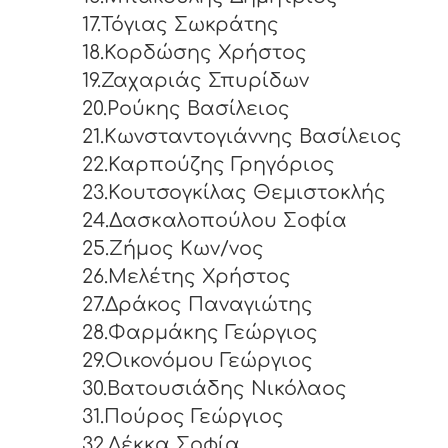
17.Τόγιας Σωκράτης
18.Κορδώσης Χρήστος
19.Ζαχαριάς Σπυρίδων
20.Ρούκης Βασίλειος
21.Κωνσταντογιάννης Βασίλειος
22.Καρπούζης Γρηγόριος
23.Κουτσογκίλας Θεμιστοκλής
24.Δασκαλοπούλου Σοφία
25.Ζήμος Κων/νος
26.Μελέτης Χρήστος
27.Δράκος Παναγιώτης
28.Φαρμάκης Γεώργιος
29.Οικονόμου Γεώργιος
30.Βατουσιάδης Νικόλαος
31.Πούρος Γεώργιος
32.Λέκκα Σοφία