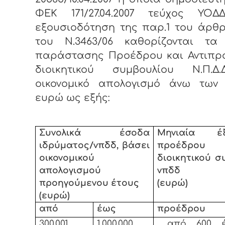
ΦΕΚ 171/27.04.2007 τεύχος ΥΟΔΔ
εξουσιοδότηση της παρ.1 του άρθ
του Ν.3463/06 καθορίζονται τα
παράστασης Προέδρου και Αντιπρ
διοικητικού συμβουλίου Ν.Π.Δ
οικονομικό απολογισμό άνω των 3
ευρώ ως εξής:
Συνολικά έσοδα
Μηνιαία έ
ιδρύματος/νπδδ, βάσει
προέδρου 
οικονομικού
διοικητικού 
απολογισμού
νπδδ
προηγούμενου έτους
(ευρώ)
(ευρώ)
από
έως
προέδρου
300.001
1.000.000
από 600 έ