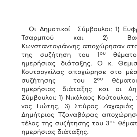
Οι Δημοτικοί Σύμβουλοι: 1) Ευ
Τσαρμπού και 2) Βασίλ
Κωνσταντογιάννης αποχώρησαν στο
ου
της συζήτηση του 1
θέματο
ημερήσιας διάταξης. Ο κ. Θεμισ
Κουτσογκίλας αποχώρησε στο μέσ
ου
συζήτησης του 2
θέματο
ημερήσιας διάταξης και οι Δημ
Σύμβουλοι: 1) Νικόλαος Κούτουλας, 
νος Γιώτης, 3) Σπύρος Ζαχαριάς 
Δημήτριος Τζαναβάρας αποχώρησ
ου
τέλος της συζήτησης του 3
θέματ
ημερήσιας διάταξης.