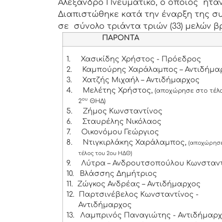
Αλέξανδρο Πνευματικό, ο οποίος ήτα
Διαπιστώθηκε κατά την έναρξη της συ
σε σύνολο τριάντα τριών (33) μελών βρ
ΠΑΡΟΝΤΑ
1.
Χασικίδης Χρήστος - Πρόεδρος
2.
Καμπούρης Χαράλαμπος – Αντιδήμα
3.
Χατζής Μιχαήλ – Αντιδήμαρχος
4.
Μελέτης Χρήστος,
(αποχώρησε στο τέλ
ου
2
ΘΗΔ)
5.
Ζήμος Κωνσταντίνος
6.
Σταυρέλης Νικόλαος
7.
Οικονόμου Γεώργιος
8.
Ντιγκιρλάκης Χαράλαμπος,
(αποχώρησε
τέλος του 2ου ΗΔΘ)
9.
Λύτρα – Ανδρουτσοπούλου Κωνσταν
10.
Βλάσσης Δημήτριος
11.
Ζώγκος Ανδρέας – Αντιδήμαρχος
12.
Παρτσινέβελος Κωνσταντίνος -
Αντιδήμαρχος
13.
Λαμπρινός Παναγιώτης - Αντιδήμαρ