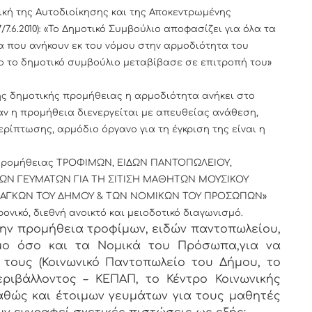
ονική της Αυτοδιοίκησης και της Αποκεντρωμένης
/7.6.2010): «Το Δημοτικό Συμβούλιο αποφασίζει για όλα τα
α που ανήκουν εκ του νόμου στην αρμοδιότητα του
ο το δημοτικό συμβούλιο μεταβίβασε σε επιτροπή του»
νης δημοτικής προμήθειας η αρμοδιότητα ανήκει στο
ταν η προμήθεια διενεργείται με απευθείας ανάθεση,
ρίπτωσης, αρμόδιο όργανο για τη έγκριση της είναι η
 «Προμήθειας ΤΡΟΦΙΜΩΝ, ΕΙΔΩΝ ΠΑΝΤΟΠΩΛΕΙΟΥ,
ΜΩΝ ΓΕΥΜΑΤΩΝ ΓΙΑ ΤΗ ΣΙΤΙΣΗ ΜΑΘΗΤΩΝ ΜΟΥΣΙΚΟΥ
ΑΝΑΓΚΩΝ ΤΟΥ ΔΗΜΟΥ & ΤΩΝ ΝΟΜΙΚΩΝ ΤΟΥ ΠΡΟΣΩΠΩΝ»
ονικό, διεθνή ανοικτό και μειοδοτικό διαγωνισμό.
την προμήθεια τροφίμων, ειδών παντοπωλείου,
μο όσο και τα Νομικά του Πρόσωπα,για να
 τους (Κοινωνικό Παντοπωλείο του Δήμου, το
ριβάλλοντος – ΚΕΠΑΠ, το Κέντρο Κοινωνικής
 καθώς και έτοιμων γευμάτων για τους μαθητές