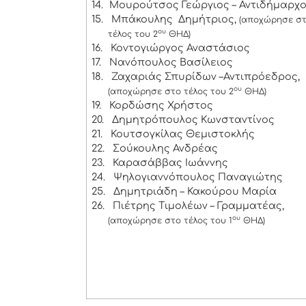
14.
Μουρούτσος Γεώργιος – Αντιδήμαρχ
15.
Μπάκουλης Δημήτριος,
(αποχώρησε σ
ου
τέλος του 2
ΘΗΔ)
16.
Κοντογιώργος Αναστάσιος
17.
Νανόπουλος Βασίλειος
18.
Ζαχαριάς Σπυρίδων –Αντιπρόεδρος,
ου
(αποχώρησε στο τέλος του 2
ΘΗΔ)
19.
Κορδώσης Χρήστος
20.
Δημητρόπουλος Κωνσταντίνος
21.
Κουτσογκίλας Θεμιστοκλής
22.
Σούκουλης Ανδρέας
23.
Καρασάββας Ιωάννης
24.
Ψηλογιαννόπουλος Παναγιώτης
25.
Δημητριάδη – Κακούρου Μαρία
26.
Πιέτρης Τιμολέων – Γραμματέας,
ου
(αποχώρησε στο τέλος του 1
ΘΗΔ)