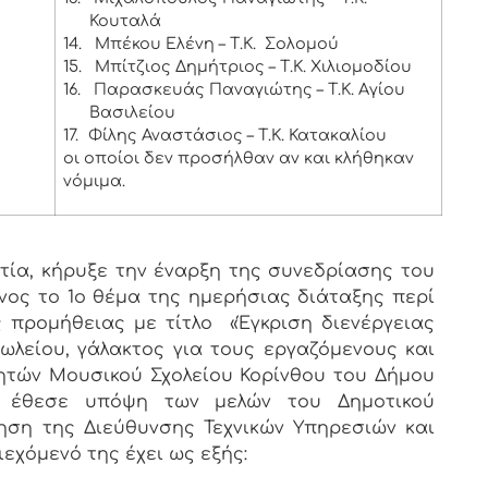
Κουταλά
14.
Μπέκου Ελένη – Τ.Κ. Σολομού
15.
Μπίτζιος Δημήτριος – Τ.Κ. Χιλιομοδίου
16.
Παρασκευάς Παναγιώτης – Τ.Κ. Αγίου
Βασιλείου
17.
Φίλης Αναστάσιος – Τ.Κ. Κατακαλίου
οι οποίοι δεν προσήλθαν αν και κλήθηκαν
νόμιμα.
ία, κήρυξε την έναρξη της συνεδρίασης του
νος το 1ο θέμα της ημερήσιας διάταξης περί
ς προμήθειας με τίτλο
«Έγκριση διενέργειας
λείου, γάλακτος για τους εργαζόμενους και
ητών Μουσικού Σχολείου Κορίνθου του Δήμου
 έθεσε υπόψη των μελών του Δημοτικού
γηση της Διεύθυνσης Τεχνικών Υπηρεσιών και
ιεχόμενό της έχει ως εξής: