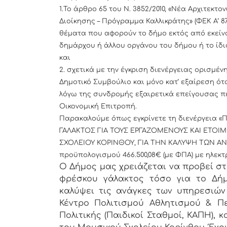
1.Το άρθρο 65 του Ν. 3852/2010, «Νέα Αρχιτεκτ
Διοίκησης – Πρόγραμμα Καλλικράτης» (ΦΕΚ Α’ 87
θέματα που αφορούν το δήμο εκτός από εκείν
δημάρχου ή άλλου οργάνου του δήμου ή το ίδι
και
2. σχετικά με την έγκριση διενέργειας ορισμέ
Δημοτικό Συμβούλιο και μόνο κατ’ εξαίρεση ό
λόγω της συνδρομής εξαιρετικά επείγουσας πε
Οικονομική Επιτροπή.
Παρακαλούμε όπως εγκρίνετε τη διενέργεια
ΓΑΛΑΚΤΟΣ ΓΙΑ ΤΟΥΣ ΕΡΓΑΖΟΜΕΝΟΥΣ ΚΑΙ ΕΤΟΙ
ΣΧΟΛΕΙΟΥ ΚΟΡΙΝΘΟΥ, ΓΙΑ ΤΗΝ ΚΑΛΥΨΗ ΤΩΝ 
προϋπολογισμού 466.500,08€ (με ΦΠΑ) με ηλεκτρ
Ο Δήμος μας χρειάζεται να προβεί σ
φρέσκου γάλακτος τόσο για το Δή
καλύψει τις ανάγκες των υπηρεσιών
Κέντρο Πολιτισμού Αθλητισμού & Πε
Πολιτικής (Παιδικοί Σταθμοί, ΚΑΠΗ),