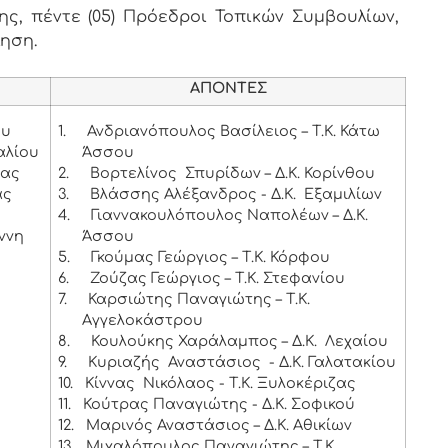
, πέντε (05) Πρόεδροι Τοπικών Συμβουλίων,
ληση.
ΑΠΟΝΤΕΣ
ου
1.
Ανδριανόπουλος Βασίλειος – Τ.Κ. Κάτω
αλίου
Άσσου
ιας
2.
Βορτελίνος Σπυρίδων – Δ.Κ. Κορίνθου
ας
3.
Βλάσσης Αλέξανδρος - Δ.Κ. Εξαμιλίων
4.
Γιαννακουλόπουλος Ναπολέων – Δ.Κ.
ννη
Άσσου
5.
Γκούμας Γεώργιος – Τ.Κ. Κόρφου
6.
Ζούζας Γεώργιος – Τ.Κ. Στεφανίου
7.
Καρσιώτης Παναγιώτης – Τ.Κ.
Αγγελοκάστρου
8.
Κουλούκης Χαράλαμπος – Δ.Κ. Λεχαίου
9.
Κυριαζής Αναστάσιος - Δ.Κ. Γαλατακίου
10.
Κίννας Νικόλαος - Τ.Κ. Ξυλοκέριζας
11.
Κούτρας Παναγιώτης - Δ.Κ. Σοφικού
12.
Μαρινός Αναστάσιος – Δ.Κ. Αθικίων
13.
Μιχαλόπουλος Παναγιώτης – Τ.Κ.