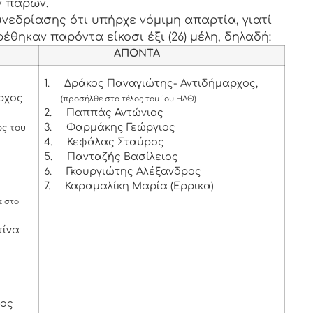
ν παρών.
νεδρίασης ότι υπήρχε νόμιμη απαρτία, γιατί
έθηκαν παρόντα είκοσι έξι (26) μέλη, δηλαδή:
ΑΠΟΝΤΑ
1.
Δράκος Παναγιώτης- Αντιδήμαρχος,
ρχος
(προσήλθε στο τέλος του 1ου ΗΔΘ)
2.
Παππάς Αντώνιος
3.
Φαρμάκης Γεώργιος
ος του
4.
Κεφάλας Σταύρος
5.
Πανταζής Βασίλειος
6.
Γκουργιώτης Αλέξανδρος
7.
Καραμαλίκη Μαρία (Έρρικα)
 στο
τίνα
χος