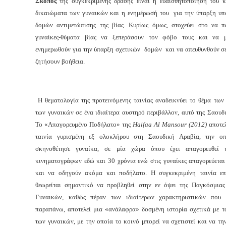
Σκοπός
της συγκεκριμένης δράσης είναι η ευαισθητοποίηση του κ
δικαιώματα των γυναικών και η ενημέρωσή του για την ύπαρξη υπ
δομών αντιμετώπισης της βίας. Κυρίως όμως, στοχεύει στο να πα
γυναίκες-θύματα βίας να ξεπεράσουν τον φόβο τους και να μ
ενημερωθούν για την ύπαρξη σχετικών δομών και να απευθυνθούν σε
ζητήσουν βοήθεια.
Η θεματολογία της προτεινόμενης ταινίας αναδεικνύει το θέμα τω
των γυναικών σε ένα ιδιαίτερα αυστηρό περιβάλλον, αυτό της Σαουδ
Το «Απαγορευμένο Ποδήλατο» της
Haifaa Al Mansou
r
(2012)
αποτελ
ταινία γυρισμένη εξ ολοκλήρου στη Σαουδική Αραβία, την οπ
σκηνοθέτησε γυναίκα, σε μία χώρα όπου έχει απαγορευθεί η
κινηματογράφων εδώ και 30 χρόνια ενώ στις γυναίκες απαγορεύεται
και να οδηγούν ακόμα και ποδήλατο. Η συγκεκριμένη ταινία επ
θεωρείται σημαντικό να προβληθεί στην εν όψει της Παγκόσμια
Γυναικών, καθώς πέραν των ιδιαίτερων χαρακτηριστικών που 
παραπάνω, αποτελεί μια «ανάλαφρα» δοσμένη ιστορία σχετικά με τ
των γυναικών, με την οποία το κοινό μπορεί να σχετιστεί και να τη