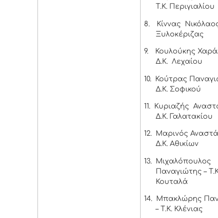
Τ.Κ. Περιγιαλίου
8.
Κίννας Νικόλαος 
Ξυλοκέριζας
9.
Κουλούκης Χαρά
Δ.Κ. Λεχαίου
10.
Κούτρας Παναγι
Δ.Κ. Σοφικού
11.
Κυριαζής Αναστ
Δ.Κ. Γαλατακίου
12.
Μαρινός Αναστά
Δ.Κ. Αθικίων
13.
Μιχαλόπουλος
Παναγιώτης – Τ.Κ
Κουταλά
14.
Μπακλώρης Παν
– Τ.Κ. Κλένιας