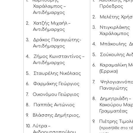
1.
Καμπούρης
1.
Χασικίδης Χρή
Χαράλαμπος –
Πρόεδρος
Αντιδήμαρχος
2.
Μελέτης Χρήσ
2.
Χατζής Μιχαήλ –
3.
Ντιγκιρλάκης
Αντιδήμαρχος
Χαράλαμπος
3.
Δράκος Παναγιώτης-
4.
Μπάκουλης Δ
Αντιδήμαρχος
5.
Σούκουλης Αν
4.
Ζήμος Κωνσταντίνος –
Αντιδήμαρχος
6.
Καραμαλίκη Μ
(Έρρικα)
5.
Σταυρέλης Νικόλαος
7.
Ψηλογιαννόπ
6.
Φαρμάκης Γεώργιος
Παναγιώτης
7.
Οικονόμου Γεώργιος
8.
Δημητριάδη –
8.
Παππάς Αντώνιος
Κακούρου Μαρ
Γραμματέας
9.
Βλάσσης Δημήτριος,
9.
Πιέτρης Τιμολ
10.
Λύτρα –
(
προσήλθε στο τέ
Ανδρουτσοπούλου