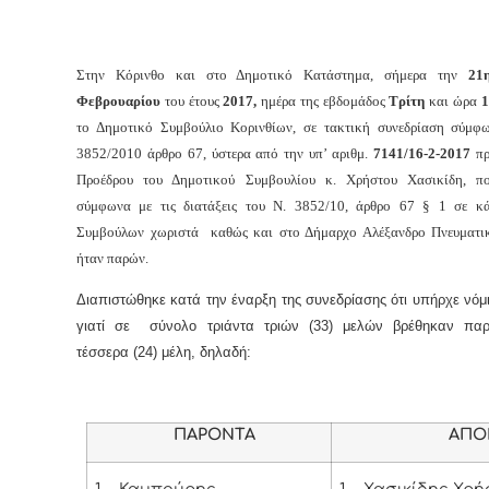
Στην Κόρινθο και στο Δημοτικό Κατάστημα, σήμερα την
21
Φεβρουαρίου
του έτους
2017,
ημέρα της εβδομάδος
Τρίτη
και
ώρα
1
το Δημοτικό Συμβούλιο Κορινθίων, σε τακτική συνεδρίαση σύμφ
3852/2010 άρθρο 67, ύστερα από την υπ’ αριθμ.
7141/16-
2-2017
πρ
Προέδρου του Δημοτικού Συμβουλίου κ. Χρήστου Χασικίδη, πο
σύμφωνα με τις διατάξεις του Ν. 3852/10, άρθρο 67 § 1 σε κ
Συμβούλων χωριστά καθώς και στο Δήμαρχο Αλέξανδρο Πνευματι
ήταν παρών.
Διαπιστώθηκε κατά την έναρξη της συνεδρίασης ότι υπήρχε νόμ
γιατί σε σύνολο τριάντα τριών (33) μελών βρέθηκαν παρ
τέσσερα (24) μέλη, δηλαδή:
ΠΑΡΟΝΤΑ
ΑΠΟΝ