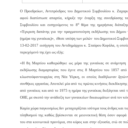
Ο Προεδρεύων, Αντιπρόεδρος του Δημοτικού Συμβουλίου κ. Ζαχαρ
αφού διαπίστωσε απαρτία, κήρυξε την έναρξη της συνεδρίασης τ
ο
Συμβουλίου και εισηγούμενος το 8
θέμα της ημερήσιας διάταξ
«Έγκριση δαπάνης για την πραγματοποίηση εκδήλωσης του Δήμου 
(ημέρα της γυναίκας)», έθεσε υπόψη των μελών του Δημοτικού Συμβο
13-02-2017 εισήγηση του Αντιδημάρχου κ. Σταύρου Κεφάλα, η οποία
περιεχόμενό της έχει ως εξής:
«Η 8η Μαρτίου καθιερώθηκε ως μέρα της γυναίκας σε ανάμνηση 
εκδήλωσης διαμαρτυρίας που έγινε στις 8 Μαρτίου του 1857 από τ
κλωστοϋφαντουργίας στη Νέα Υόρκη, οι οποίες διαδήλωναν ζητώντ
συνθήκες εργασίας. Αποτελεί μία από τις πρώτες κινήσεις διεκδίκηση
από γυναίκες
και από το 1975 η ημέρα της γυναίκας διεξάγεται υπό τ
ΟΗΕ, με σκοπό την ανάδειξη των γυναικείων δικαιωμάτων ανά τον κό
Καμία χώρα παγκοσμίως δεν μεταχειρίζεται ισότιμα τους άνδρες και τις
πληθυσμού της καθώς βρίσκονται σε μειονεκτική θέση όσον αφορά
του στα κοινωνικά προνόμια, στο κύρος και στην εξουσία, ενώ σε πολ