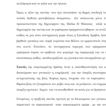
ανεξάρτητα από το φύλο και την ηλικία.
Όμως η αξία της ταινίας- που έχει αποσπάσει τη θερμή υποδοχή το
πολλές διεθνείς φεστιβαλικές διακρίσεις- δεν υπόκεινται μόνο στ
προσωπικότητα της δημιουργού της, Haifaa Al Mansour, αλλά κ
δημιουργία της ταινίας και τα γυρίσματα πραγματοποιήθηκαν σε αντίξ
καθώς σε μια τόσο συντηρητική χώρα όπως η Σαουδική Αραβία, ήτα
βρεθούν γυναίκες και νεαρά κορίτσια που θέλουν να εμφανιστούν στ
στο κοινό. Επιπλέον, σε συντηρητικές περιοχές που πραγματο
γυρίσματα έπρεπε να κρύβεται στο φορτηγό της παραγωγής και να σ
αποστάσεως καθώς αποδοκιμαζόταν ως γυναίκα που συνεργαζόταν με 
Σκοπός
της συγκεκριμένης δράσης είναι η ευαισθητοποίηση του κ
δικαιώματα των γυναικών η ενημέρωσή για την ύπαρξη υποστηρι
αντιμετώπισης της βίας. Κυρίως όμως, στοχεύει στο να παροτρύνει 
θύματα βίας να ξεπεράσουν τον φόβο τους και να μιλήσουν, να ενημερ
ύπαρξη σχετικών δομών και να απευθυνθούν σε αυτές για να ζητήσουν
Επομένως, η προβολή ταινίας σχετική με τα δικαιώματα των γυναικ
σημαντικό να παρουσιαστεί στην συγκεκριμένη ημέρα , με την οπ