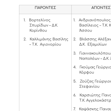
ΠΑΡΟΝΤΕΣ
ΑΠΟΝΤΕΣ
1.
Βορτελίνος
1.
Ανδριανόπουλος
Σπυρίδων – Δ.Κ.
Βασίλειος – Τ.Κ.
Κορίνθου
Άσσου
2.
Καλλιμάνης Βασίλης
2.
Βλάσσης Αλέξαν
– Τ.Κ. Αγιονορίου
Δ.Κ. Εξαμιλίων
3.
Γιαννακουλόπου
Ναπολέων – Δ.Κ.
4.
Γκούμας Γεώργιος
Κόρφου
5.
Ζούζας Γεώργιος 
Στεφανίου
6.
Καρσιώτης Πανα
Τ.Κ. Αγγελοκάστ
7.
Καψάσκης Παναγ