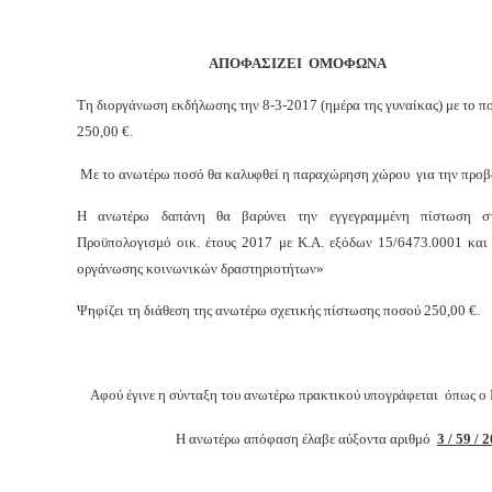
ΑΠΟΦΑΣΙΖΕΙ ΟΜΟΦΩΝΑ
Τη διοργάνωση εκδήλωσης
την 8-3-2017 (ημέρα της γυναίκας)
με το π
250,00 €.
Με το ανωτέρω ποσό θα καλυφθεί η
παραχώρηση χώρου για την προβο
Η ανωτέρω δαπάνη θα βαρύνει την εγγεγραμμένη πίστωση σ
Προϋπολογισμό οικ. έτους 2017 με Κ.Α. εξόδων 15/6473.0001 και 
οργάνωσης κοινωνικών δραστηριοτήτων»
Ψηφίζει τη διάθεση της ανωτέρω σχετικής πίστωσης ποσού 250,00 €.
Αφ
ού έγινε η σύνταξη του ανωτέρω πρακτικού υπογράφεται όπως ο 
Η ανωτέρω απόφαση έλαβε αύξοντα αριθμό
3 / 59 / 