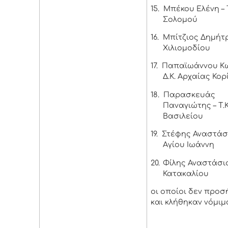
15.
Μπέκου Ελένη – 
Σολομού
16.
Μπίτζιος Δημήτρι
Χιλιομοδίου
17.
Παπαϊωάννου Κω
Δ.Κ. Αρχαίας Κο
18.
Παρασκευάς
Παναγιώτης – Τ.Κ
Βασιλείου
19.
Στέφης Αναστάσιο
Αγίου Ιωάννη
20.
Φίλης Αναστάσιος
Κατακαλίου
οι οποίοι δεν προσ
και κλήθηκαν νόμιμ