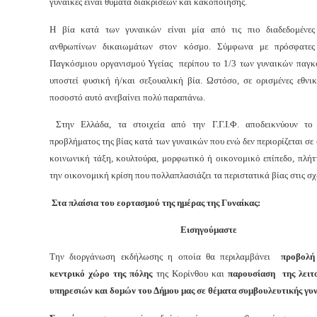
γυναίκες είναι θύματα διακρίσεων και κακοποίησης.
Η βία κατά των γυναικών είναι μία από τις πιο διαδεδομένες
ανθρωπίνων δικαιωμάτων στον κόσμο. Σύμφωνα με πρόσφατες 
Παγκόσμιου οργανισμού Υγείας περίπου το 1/3 των γυναικών παγκ
υποστεί φυσική ή/και σεξουαλική βία. Ωστόσο, σε ορισμένες εθνικ
ποσοστό αυτό ανεβαίνει πολύ παραπάνω.
Στην Ελλάδα, τα στοιχεία από την Γ.Γ.Ι.Φ. αποδεικνύουν το 
προβλήματος της βίας κατά των γυναικών που ενώ δεν περιορίζεται σε
κοινωνική τάξη, κουλτούρα, μορφωτικό ή οικονομικό επίπεδο, πλήτ
την οικονομική κρίση που πολλαπλασιάζει τα περιστατικά βίας στις σχ
Στα πλαίσια του εορτασμού της ημέρας της Γυναίκας:
Εισηγούμαστε
Την διοργάνωση εκδήλωσης η οποία θα περιλαμβάνει
προβολή
κεντρικό χώρο της πόλης
της Κορίνθου και
παρουσίαση της λειτ
υπηρεσιών και δομών του Δήμου μας σε θέματα συμβουλευτικής γυν