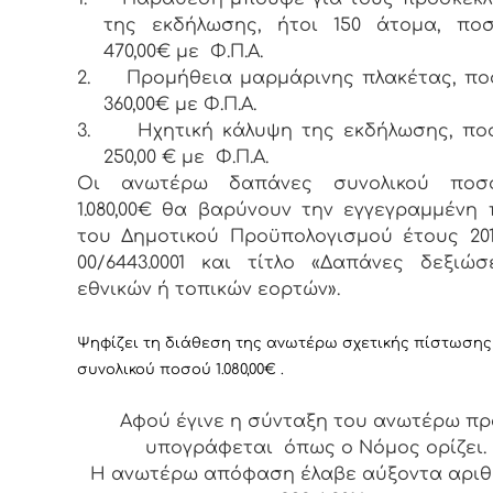
της εκδήλωσης, ήτοι 150 άτομα, πο
470,00€ με Φ.Π.Α.
2.
Προμήθεια μαρμάρινης πλακέτας, π
360,00€ με Φ.Π.Α.
3.
Ηχητική κάλυψη της εκδήλωσης, π
250,00 € με Φ.Π.Α.
Οι ανωτέρω δαπάνες συνολικού πο
1.080,00€ θα βαρύνουν την εγγεγραμμένη
του Δημοτικού Προϋπολογισμού έτους 20
00/6443.0001 και τίτλο «Δαπάνες δεξιώ
εθνικών ή τοπικών εορτών».
Ψηφίζει τη διάθεση της ανωτέρω σχετικής πίστωσης
συνολικού ποσού
1.080,00€ .
Αφού έγινε η σύνταξη του ανωτέρω πρα
υπογράφεται όπως ο Νόμος ορίζει.
Η ανωτέρω απόφαση έλαβε αύξοντα αρι