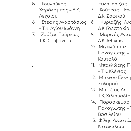
5.
Κουλούκης
Ξυλοκέριζας
Χαράλαμπος – Δ.Κ.
7.
Κούτρας Παν
Λεχαίου
Δ.Κ. Σοφικού
6.
Στέφης Αναστάσιος
8.
Κυριαζής Αν
– Τ.Κ. Αγίου Ιωάννη
Δ.Κ. Γαλατακίο
7.
Ζούζας Γεώργιος –
9.
Μαρινός Ανασ
Τ.Κ. Στεφανίου
Δ.Κ. Αθικίων
10.
Μιχαλόπουλο
Παναγιώτης – Τ
Κουταλά
.
11.
Μπακλώρης Π
– Τ.Κ. Κλένιας
12.
Μπέκου Ελένη 
Σολομού
13.
Μπίτζιος Δημή
Τ.Κ. Χιλιομοδί
14.
Παρασκευάς
Παναγιώτης – Τ
Βασιλείου
15.
Φίλης Αναστάσι
Κατακαλίου