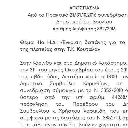
ΑΠΟΣΠΑΣΜΑ
Από το Πρακτικό
21/31.10.2016
συνεδρίαση
Δημοτικού Συμβουλίου
Αριθμός Απόφασης
3
92/2016
Θέμα 41ο Η.Δ.: «Έγκριση δαπάνης για τα 
της πλατείας στην Τ.Κ. Κουταλά»
Στην Κόρινθο και στο Δημοτικό Κατάστημα
η
την
31
του μηνός
Οκτωβρίου
του έτους
201
της εβδομάδος
Δευτέρα
καιώρα
18:00
συν
Δημοτικό Συμβούλιο Κορινθίων, σε 
συνεδρίαση σύμφωνα με το Ν. 3852/2010 ά
ύστερα από την υπ’ αριθμ.
44268/2
πρόσκληση του Προέδρου του Δημ
Συμβουλίου κ. Χρήστου Χασικίδη, που ε
σύμφωνα με τις διατάξεις του Ν. 3852/10, ά
1 σε κάθε έναν των Συμβούλων χωριστά κ