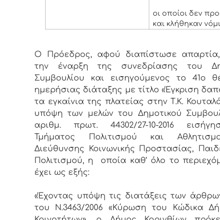
οι οποίοι δεν πρ
και κλήθηκαν νόμ
Ο Πρόεδρος, αφού διαπίστωσε απαρτία,
την έναρξη της συνεδρίασης του Δη
Συμβουλίου και εισηγούμενος το 41ο θ
ημερήσιας διάταξης με τίτλο «Έγκριση δαπ
τα εγκαίνια της πλατείας στην Τ.Κ. Κουταλ
υπόψη των μελών του Δημοτικού Συμβου
αριθμ. πρωτ. 44302/27-10-2016 εισήγ
Τμήματος Πολιτισμού και Αθλητισ
Διεύθυνσης Κοινωνικής Προστασίας, Παιδ
Πολιτισμού, η οποία καθ’ όλο το περιεχό
έχει ως εξής:
«Έχοντας υπόψη τις διατάξεις των άρθρων
του N.3463/2006 «Κύρωση του Κώδικα Δ
Κοινοτήτων», ο Δήμος Κορινθίων πρόκε