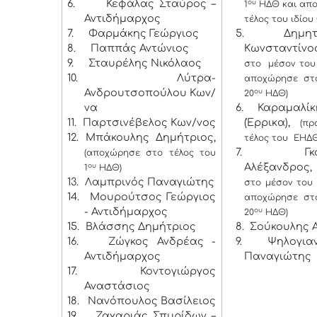
6.
Κεφάλας Σταύρος –
ου
1
ΗΔΘ και απ
Αντιδήμαρχος
τέλος του ιδίου
7.
Φαρμάκης Γεώργιος
5. Δημητρ
8.
Παππάς Αντώνιος
Κωνσταντίνο
9.
Σταυρέλης Νικόλαος
στο μέσον του
10.
Λύτρα-
αποχώρησε στ
Ανδρουτσοπούλου Κων/
ου
20
ΗΔΘ)
να
6. Καραμαλί
11.
Παρτσινέβελος Κων/νος
(Έρρικα),
(πρ
12.
Μπάκουλης Δημήτριος,
τέλος του ΕΗΔΘ
7. Γκουρ
(αποχώρησε στο τέλος του
Αλέξανδρο
ου
1
ΗΔΘ)
13.
Λαμπρινός Παναγιώτης
στο μέσον του 
14.
Μουρούτσος Γεώργιος
αποχώρησε στ
- Αντιδήμαρχος
ου
20
ΗΔΘ)
15.
Βλάσσης Δημήτριος
8. Σούκουλης 
16.
Ζώγκος Ανδρέας -
9. Ψηλογιαν
Αντιδήμαρχος
Παναγιώτης
17.
Κοντογιώργος
Αναστάσιος
18.
Νανόπουλος Βασίλειος
19.
Ζαχαριάς Σπυρίδων –