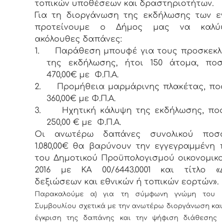
τοπικών υποθέσεων και δραστηριοτήτων.
Για τη διοργάνωση της εκδήλωσης των ε
προτείνουμε ο Δήμος μας να καλύ
ακόλουθες δαπάνες:
1.
Παράθεση μπουφέ για τους προσκεκ
της εκδήλωσης, ήτοι 150 άτομα, πο
470,00€ με Φ.Π.Α.
2.
Προμήθεια μαρμάρινης πλακέτας, π
360,00€ με Φ.Π.Α.
3.
Ηχητική κάλυψη της εκδήλωσης, π
250,00 € με Φ.Π.Α.
Οι ανωτέρω δαπάνες συνολικού πο
1.080,00€ θα βαρύνουν την εγγεγραμμένη
του Δημοτικού Προϋπολογισμού οικονομικ
2016 με ΚΑ 00/6443.0001 και τίτλο «
δεξιώσεων και εθνικών ή τοπικών εορτών».
Παρακαλούμε α) για τη σύμφωνη γνώμη του Δ
Συμβουλίου σχετικά με την ανωτέρω διοργάνωση και 
έγκριση της δαπάνης και την ψήφιση διάθεσης