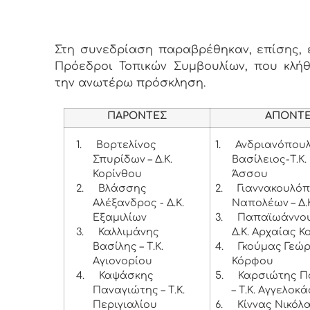
Στη συνεδρίαση παραβρέθηκαν, επίσης, ε
Πρόεδροι Τοπικών Συμβουλίων, που κλή
την ανωτέρω πρόσκληση.
ΠΑΡΟΝΤΕΣ
ΑΠΟΝΤ
1.
Βορτελίνος
1.
Ανδριανόπου
Σπυρίδων – Δ.Κ.
Βασίλειος-Τ.Κ.
Κορίνθου
Άσσου
2.
Βλάσσης
2.
Γιαννακουλό
Αλέξανδρος - Δ.Κ.
Ναπολέων – Δ.
Εξαμιλίων
3.
Παπαϊωάννου
3.
Καλλιμάνης
Δ.Κ. Αρχαίας Κ
Βασίλης – Τ.Κ.
4.
Γκούμας Γεώργ
Αγιονορίου
Κόρφου
4.
Καψάσκης
5.
Καρσιώτης Π
Παναγιώτης – Τ.Κ.
– Τ.Κ. Αγγελοκ
Περιγιαλίου
6.
Κίννας Νικόλα