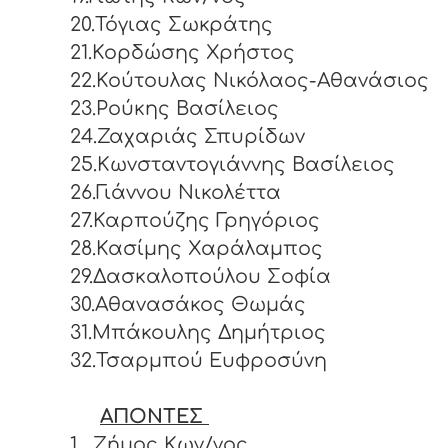
20.Τόγιας Σωκράτης
21.Κορδώσης Χρήστος
22.Κούτουλας Νικόλαος-Αθανάσιος
23.Ρούκης Βασίλειος
24.Ζαχαριάς Σπυρίδων
25.Κωνσταντογιάννης Βασίλειος
26.Γιάννου Νικολέττα
27.Καρπούζης Γρηγόριος
28.Κασίμης Χαράλαμπος
29.Δασκαλοπούλου Σοφία
30.Αθανασάκος Θωμάς
31.Μπάκουλης Δημήτριος
32.Τσαρμπού Ευφροσύνη
ΑΠΟΝΤΕΣ
1.
Ζήμος Κων/νος