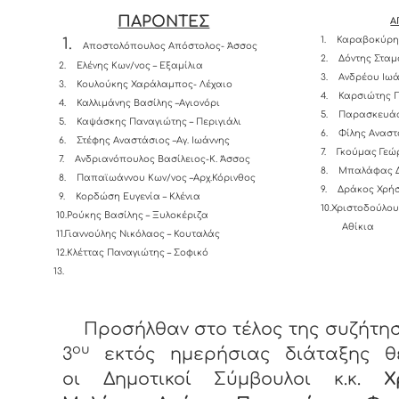
ΠΑΡΟΝΤΕΣ
Α
1.
Καραβοκύρης
1.
Αποστολόπουλος Απόστολος- Άσσος
2.
Δόντης Σταμ
2.
Ελένης Κων/νος – Εξαμίλια
3.
Ανδρέου Ιωά
3.
Κουλούκης Χαράλαμπος- Λέχαιο
4.
Καρσιώτης Π
4.
Καλλιμάνης Βασίλης –Αγιονόρι
5.
Παρασκευάς
5.
Καψάσκης Παναγιώτης – Περιγιάλι
6.
Φίλης Αναστ
6.
Στέφης Αναστάσιος –Αγ. Ιωάννης
7.
Γκούμας 
7.
Ανδριανόπουλος Βασίλειος-K. Άσσος
8.
Μπαλάφας Δ
8.
Παπαϊωάννου Κων/νος –Αρχ.Κόρινθος
9.
Δράκος Χρήσ
9.
Κορδώση Ευγενία – Κλένια
10.Χριστοδούλο
10.Ρούκης Βασίλης – Ξυλοκέριζα
Αθ
11.Γιαννούλης Νικόλαος – Κουταλάς
12.Κλέττας Παναγιώτης – Σοφικό
13.
Προσήλθαν στο τέλος της συζήτη
ου
3
εκτός ημερήσιας διάταξης θ
οι Δημοτικοί Σύμβουλοι κ.κ.
Χ