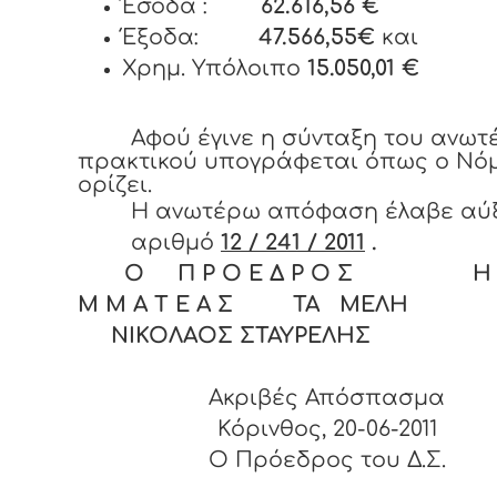
Έσοδα :
62.616,56 €
Έξοδα:
47.566,55€
και
Χρημ. Υπόλοιπο
15.050,01 €
Αφού έγινε η σύνταξη του ανω
πρακτικού υπογράφεται όπως ο Νό
ορίζει.
Η ανωτέρω απόφαση έλαβε αύ
αριθμό
12 / 241 / 2011
.
Ο Π Ρ Ο Ε Δ Ρ Ο Σ Η Γ
Μ Μ Α Τ Ε Α Σ ΤΑ ΜΕΛΗ
ΝΙΚΟΛΑΟΣ ΣΤΑΥΡΕΛΗΣ
Ακριβές Απόσπασμα
Κόρινθος, 20-06-2011
O Πρόεδρος του Δ.Σ.