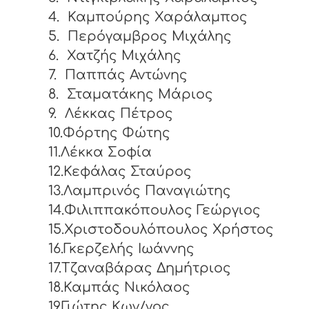
4.
Καμπούρης Χαράλαμπος
5.
Περόγαμβρος Μιχάλης
6.
Χατζής Μιχάλης
7.
Παππάς Αντώνης
8.
Σταματάκης Μάριος
9.
Λέκκας Πέτρος
10.Φόρτης Φώτης
11.Λέκκα Σοφία
12.Κεφάλας Σταύρος
13.Λαμπρινός Παναγιώτης
14.Φιλιππακόπουλος Γεώργιος
15.Χριστοδουλόπουλος Χρήστος
16.Γκερζελής Ιωάννης
17.Τζαναβάρας Δημήτριος
18.Καμπάς Νικόλαος
19.Γιώτης Κων/νος