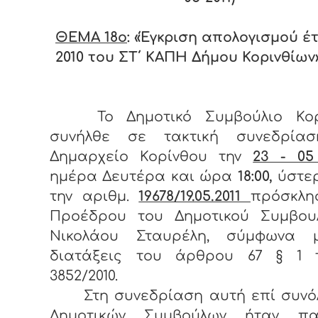
ΘΕΜΑ 18
o
: «Έγκριση απολογισμού έ
2010 του ΣΤ΄ ΚΑΠΗ Δήμου Κορινθίων
Το Δημοτικό Συμβούλιο Κορ
συνήλθε σε τακτική συνεδρία
Δημαρχείο Κορίνθου την
23 - 05
ημέρα Δευτέρα και ώρα
18:00,
ύστε
την αριθμ.
19678/19.05.2011
πρόσκλη
Προέδρου του Δημοτικού Συμβουλ
Νικολάου Σταυρέλη, σύμφωνα 
διατάξεις του άρθρου 67 § 1 
3852/2010.
Στη συνεδρίαση αυτή επί συνόλ
Δημοτικών Συμβούλων ήταν πα