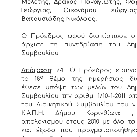
Μελέτης
,
Δράκος Παναγιώτης, Φα
Γεώργιος, Οικονόμου Γεώργι
Βατουσιάδης Νικόλαος.
Ο Πρόεδρος αφού διαπίστωσε α
άρχισε τη συνεδρίαση του Δημ
Συμβουλίου
Απόφαση
: 241
Ο Πρόεδρος εισηγο
ο
το 18
θέμα της ημερήσιας δι
έθεσε
υπόψη των μελών του Δημ
Συμβουλίου την αριθμ. 1/10-1-2011 
του Διοικητικού Συμβουλίου του ν.
Κ.Α.Π.Η. Δήμου Κορινθίων» 
απολογισμού έτους 2010 με όλα τ
και έξοδα που πραγματοποιήθηκ